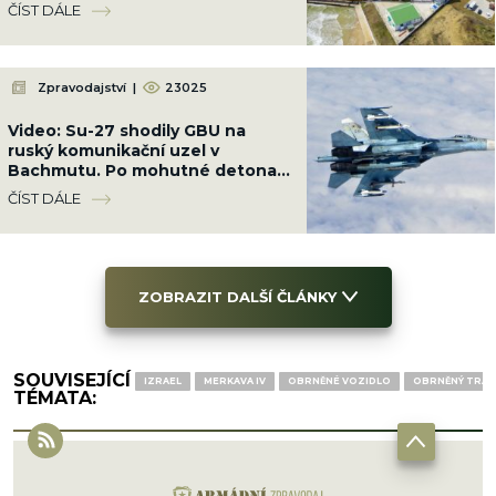
terminál. Nebude slunečnicový
ČÍST DÁLE
olej
Zpravodajství
|
23025
Video: Su-27 shodily GBU na
ruský komunikační uzel v
Bachmutu. Po mohutné detonaci
přestala základna existovat
ČÍST DÁLE
ZOBRAZIT DALŠÍ ČLÁNKY
SOUVISEJÍCÍ
IZRAEL
MERKAVA IV
OBRNĚNÉ VOZIDLO
OBRNĚNÝ TRA
TÉMATA: