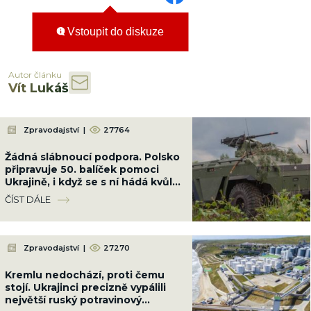
Vstoupit do diskuze
Autor článku
Vít Lukáš
Zpravodajství
|
27764
Žádná slábnoucí podpora. Polsko
připravuje 50. balíček pomoci
Ukrajině, i když se s ní hádá kvůli
Banderovi
ČÍST DÁLE
Zpravodajství
|
27270
Kremlu nedochází, proti čemu
stojí. Ukrajinci precizně vypálili
největší ruský potravinový