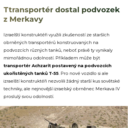
Ttransportér dostal podvozek
z Merkavy
Izraelští konstruktéři využili zkušeností ze starších
obrněných transportérů konstruovaných na
podvozcích různých tanků, neboť právě ty vynikaly
mimořádnou odolností. Příkladem může být
transportér Achzarit
postavený na podvozcích
ukořistěných tanků T-55
. Pro nové vozidlo si ale
izraelští konstruktéři nezvolili žádný starší kus sovětské
techniky, ale nejnovější izraelský obrněnec Merkava IV
proslulý svou odolností.