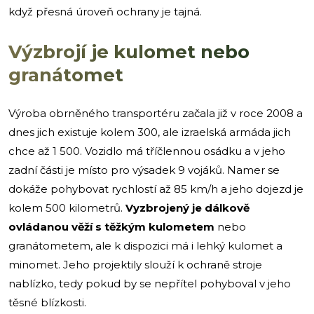
když přesná úroveň ochrany je tajná.
Výzbrojí je kulomet nebo
granátomet
Výroba obrněného transportéru začala již v roce 2008 a
dnes jich existuje kolem 300, ale izraelská armáda jich
chce až 1 500. Vozidlo má tříčlennou osádku a v jeho
zadní části je místo pro výsadek 9 vojáků. Namer se
dokáže pohybovat rychlostí až 85 km/h a jeho dojezd je
kolem 500 kilometrů.
Vyzbrojený je dálkově
ovládanou věží s těžkým kulometem
nebo
granátometem, ale k dispozici má i lehký kulomet a
minomet. Jeho projektily slouží k ochraně stroje
nablízko, tedy pokud by se nepřítel pohyboval v jeho
těsné blízkosti.