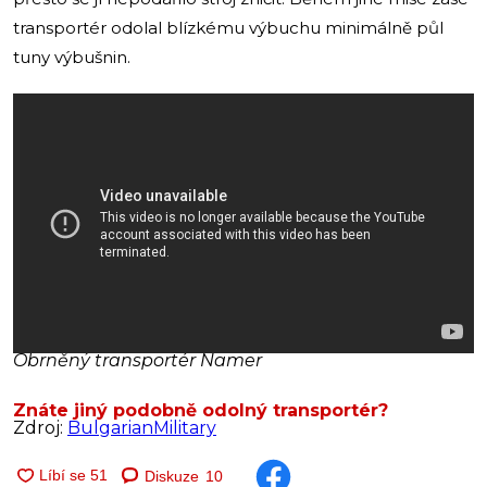
transportér odolal blízkému výbuchu minimálně půl
tuny výbušnin.
Obrněný transportér Namer
Znáte jiný podobně odolný transportér?
Zdroj:
BulgarianMilitary
Diskuze
10