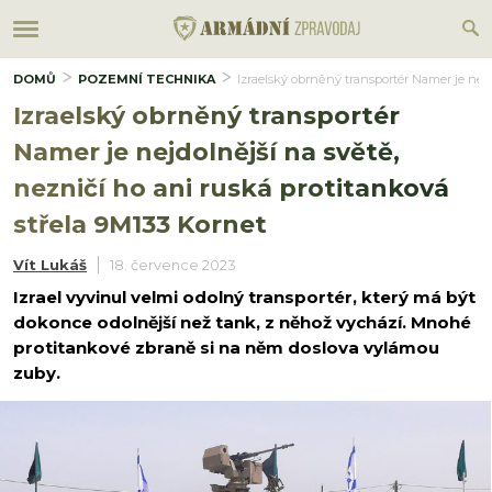
DOMŮ
POZEMNÍ TECHNIKA
Izraelský obrněný transportér Namer je nejd
Izraelský obrněný transportér
Namer je nejdolnější na světě,
nezničí ho ani ruská protitanková
střela 9M133 Kornet
Vít Lukáš
18. července 2023
Izrael vyvinul velmi odolný transportér, který má být
dokonce odolnější než tank, z něhož vychází. Mnohé
protitankové zbraně si na něm doslova vylámou
zuby.