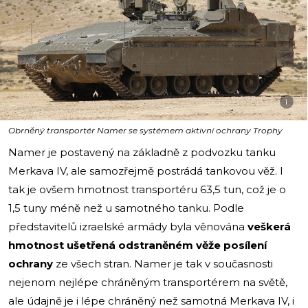
i
Obrněný transportér Namer se systémem aktivní ochrany Trophy
Namer je postavený na základně z podvozku tanku
Merkava IV, ale samozřejmě postrádá tankovou věž. I
tak je ovšem hmotnost transportéru 63,5 tun, což je o
1,5 tuny méně než u samotného tanku. Podle
představitelů izraelské armády byla věnována
veškerá
hmotnost ušetřená odstraněném věže posílení
ochrany
ze všech stran. Namer je tak v současnosti
nejenom nejlépe chráněným transportérem na světě,
ale údajně je i lépe chráněný než samotná Merkava IV, i