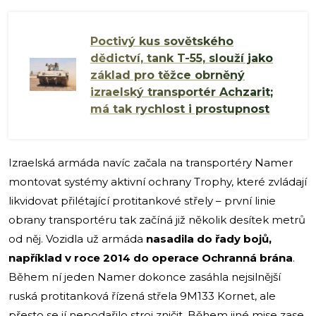
Poctivý kus sovětského
dědictví, tank T-55, slouží jako
základ pro těžce obrněný
izraelský transportér Achzarit;
má tak rychlost i prostupnost
Izraelská armáda navíc začala na transportéry Namer
montovat systémy aktivní ochrany Trophy, které zvládají
likvidovat přilétající protitankové střely – první linie
obrany transportéru tak začíná již několik desítek metrů
od něj. Vozidla už armáda
nasadila do řady bojů,
například v roce 2014 do operace Ochranná brána
.
Během ní jeden Namer dokonce zasáhla nejsilnější
ruská protitanková řízená střela 9M133 Kornet, ale
přesto se jí nepodařilo stroj zničit. Během jiné mise zase