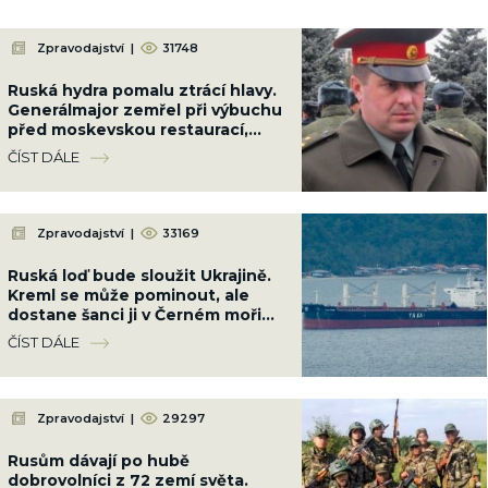
Zpravodajství
|
31748
Ruská hydra pomalu ztrácí hlavy.
Generálmajor zemřel při výbuchu
před moskevskou restaurací,
když slavil narozeniny šéfa
ČÍST DÁLE
vzdušných sil
Zpravodajství
|
33169
Ruská loď bude sloužit Ukrajině.
Kreml se může pominout, ale
dostane šanci ji v Černém moři
potopit
ČÍST DÁLE
Zpravodajství
|
29297
Rusům dávají po hubě
dobrovolníci z 72 zemí světa.