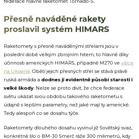
federace hlavně raketomet Tornádo-S.
Přesně naváděné rakety
proslavil systém HIMARS
Raketomety s přesně naváděnými střelami jsou v
poslední době velkým zbrojním hitem, to hlavně díky
účinnosti amerických HIMARS, případně M270 ve
válce
na Ukrajině
. Obětí jejich přesných střel se stává právě
ruská armáda a
dodnes jí evidentně působí starosti i
velké škody
. Nelze se proto divit, že chce federace
světu ukázat svou obdobu takového raketometu s
údajně s lepšími parametry, než jaké mají ty americké.
Tedy alespoň co se dosahu týče.
Raketomety dlouhého dosahu vyvinul již Sovětský svaz,
konkrétně šlo o BM-30 Smerč ráže 300 milimetrů, kdy