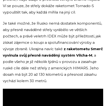
Ví se pouze, že střely dokáže raketomet Tornado-S
vypouštět tak, aby každá mířila na jiný cíl.
Je také možné, že Rusko nemá dostatek komponentů,
aby přesně naváděné střely vyrábělo ve větších
počtech, a právě veletrh IDEX může být příležitostí, jak
získat zájemce o koupi a spolufinancování výroby a
vývoje zbraně. Ukrajina navíc také
z raketometu Smerč
vyvinula svůj přesně naváděný systém Vilcha-M
, a
podle všeho je již několik týdnů v provozu a zasahuje
ruské cíle dále než střely z amerických HIMARS. Jeho
dosah má být 20 až 130 kilometrů a přesnost zásahu
vychází kolem 30 metrů.