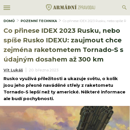
DOMŮ
POZEMNÍ TECHNIKA
Co přinese IDEX 2023 Rusku, nebo spíše R
Co přinese IDEX 2023 Rusku, nebo
spíše Rusko IDEXU: zaujmout chce
zejména raketometem Tornado-S s
údajným dosahem až 300 km
Vít Lukáš
20. března 2023
Rusko využívá příležitosti a ukazuje světu, o kolik
jsou jeho přesně naváděné střely z raketometu
Tornado-S lepší než ty americké. Některé informace
ale budí pochybnosti.