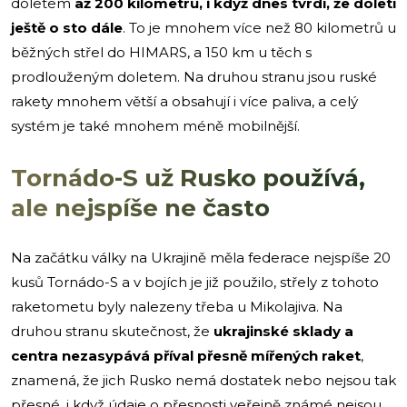
doletem
až 200 kilometrů, i když dnes tvrdí, že doletí
ještě o sto dále
. To je mnohem více než 80 kilometrů u
běžných střel do HIMARS, a 150 km u těch s
prodlouženým doletem. Na druhou stranu jsou ruské
rakety mnohem větší a obsahují i více paliva, a celý
systém je také mnohem méně mobilnější.
Tornádo-S už Rusko používá,
ale nejspíše ne často
Na začátku války na Ukrajině měla federace nejspíše 20
kusů Tornádo-S a v bojích je již použilo, střely z tohoto
raketometu byly nalezeny třeba u Mikolajiva. Na
druhou stranu skutečnost, že
ukrajinské sklady a
centra nezasypává příval přesně mířených raket
,
znamená, že jich Rusko nemá dostatek nebo nejsou tak
přesné, i když údaje o přesnosti veřejně známé nejsou.