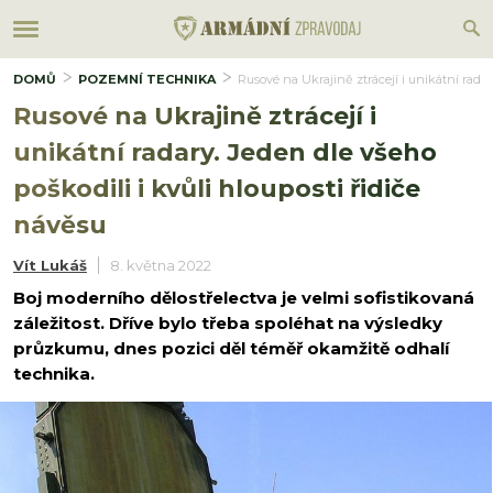
DOMŮ
POZEMNÍ TECHNIKA
Rusové na Ukrajině ztrácejí i unikátní radar
Rusové na Ukrajině ztrácejí i
unikátní radary. Jeden dle všeho
poškodili i kvůli hlouposti řidiče
návěsu
Vít Lukáš
8. května 2022
Boj moderního dělostřelectva je velmi sofistikovaná
záležitost. Dříve bylo třeba spoléhat na výsledky
průzkumu, dnes pozici děl téměř okamžitě odhalí
technika.