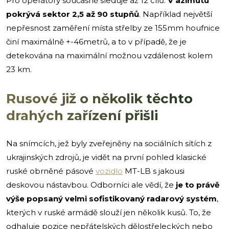
Pro operátory současně sleduje až 12 cílů.
V azimutu
pokrývá sektor 2,5 až 90 stupňů
. Například největší
nepřesnost zaměření místa střelby ze 155mm houfnice
činí maximálně +-46metrů, a to v případě, že je
detekována na maximální možnou vzdálenost kolem
23 km.
Rusové již o několik těchto
drahých zařízení přišli
Na snímcích, jež byly zveřejněny na sociálních sítích z
ukrajinských zdrojů, je vidět na první pohled klasické
ruské obrněné pásové
vozidlo
MT-LB s jakousi
deskovou nástavbou. Odborníci ale vědí, že
je to právě
výše popsaný velmi sofistikovaný radarový systém
,
kterých v ruské armádě slouží jen několik kusů. To, že
odhaluje pozice nepřátelských dělostřeleckých nebo