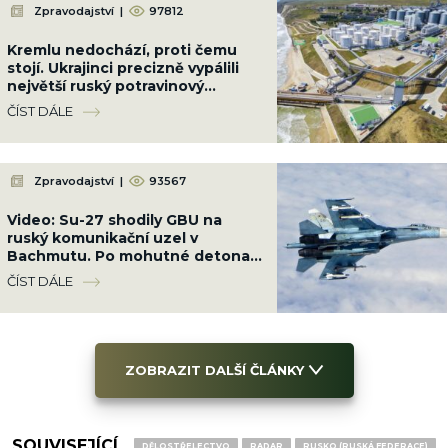
Zpravodajství
|
97812
Kremlu nedochází, proti čemu
stojí. Ukrajinci precizně vypálili
největší ruský potravinový
terminál. Nebude slunečnicový
ČÍST DÁLE
olej
Zpravodajství
|
93567
Video: Su-27 shodily GBU na
ruský komunikační uzel v
Bachmutu. Po mohutné detonaci
přestala základna existovat
ČÍST DÁLE
ZOBRAZIT DALŠÍ ČLÁNKY
SOUVISEJÍCÍ
DĚLOSTŘELECTVO
RADAR
RUSKO (RUSKÁ FEDERACE)