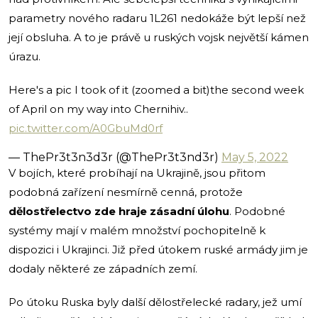
parametry nového radaru 1L261 nedokáže být lepší než
její obsluha. A to je právě u ruských vojsk největší kámen
úrazu.
Here's a pic I took of it (zoomed a bit)the second week
of April on my way into Chernihiv..
pic.twitter.com/A0GbuMd0rf
— ThePr3t3n3d3r (@ThePr3t3nd3r)
May 5, 2022
V bojích, které probíhají na Ukrajině, jsou přitom
podobná zařízení nesmírně cenná, protože
dělostřelectvo zde hraje zásadní úlohu
. Podobné
systémy mají v malém množství pochopitelně k
dispozici i Ukrajinci. Již před útokem ruské armády jim je
dodaly některé ze západních zemí.
Po útoku Ruska byly další dělostřelecké radary, jež umí