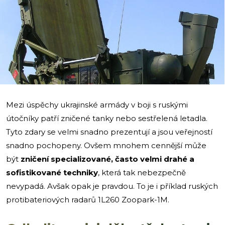
i
Mezi úspěchy ukrajinské armády v boji s ruskými
útočníky patří zničené tanky nebo sestřelená letadla.
Tyto zdary se velmi snadno prezentují a jsou veřejností
snadno pochopeny. Ovšem mnohem cennější může
být
zničení specializované, často velmi drahé a
sofistikované techniky
, která tak nebezpečně
nevypadá. Avšak opak je pravdou. To je i příklad ruských
protibateriových radarů 1L260 Zoopark-1M.