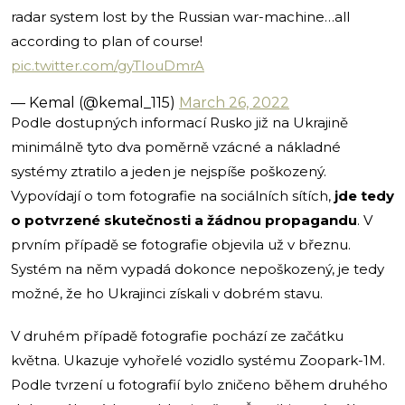
radar system lost by the Russian war-machine…all
according to plan of course!
pic.twitter.com/gyTIouDmrA
— Kemal (@kemal_115)
March 26, 2022
Podle dostupných informací Rusko již na Ukrajině
minimálně tyto dva poměrně vzácné a nákladné
systémy ztratilo a jeden je nejspíše poškozený.
Vypovídají o tom fotografie na sociálních sítích,
jde tedy
o potvrzené skutečnosti a žádnou propagandu
. V
prvním případě se fotografie objevila už v březnu.
Systém na něm vypadá dokonce nepoškozený, je tedy
možné, že ho Ukrajinci získali v dobrém stavu.
V druhém případě fotografie pochází ze začátku
května. Ukazuje vyhořelé vozidlo systému Zoopark-1M.
Podle tvrzení u fotografií bylo zničeno během druhého