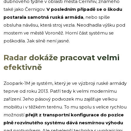
dubnového týdne v oblasti města Černihiv, známého
také jako Černigov.
V posledním případě se o škodu
postarala samotná ruská armáda
, nebo spíše
obsluha návěsu, která stroj vezla. Neodhadla výšku pod
mostem ve městě Voroněž. Horní část systému se
poškodila. Jak silně není jasné.
Radar dokáže pracovat velmi
efektivně
Zoopark-1M je systém, který je ve výzbroji ruské armády
teprve od roku 2013. Patří tedy k velmi modernímu
zařízení. Jeho pásový podvozek mu zajišťuje velkou
mobilitu i v těžkém terénu. To mu spolu s velice rychlou
možností
přejít z transportní konfigurace do pozice
plně rozvinutého systému dává nesmírnou výhodu
nad protivníkem. Ale sebelepší technika s vynikajícími