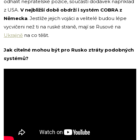
odhalit nepřátelské pozice, součástí dodávek například
z USA.
V nejbližší době obdrží i systém COBRA z
Německa
. Jestliže jejich vojáci a velitelé budou lépe
vycvičeni než ti na ruské straně, mají se Rusové na
Ukrajině
na co těšit.
Jak citelné mohou být pro Rusko ztráty podobných
systémů?