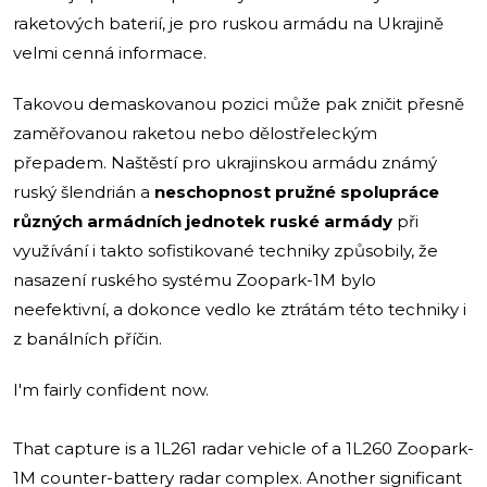
raketových baterií, je pro ruskou armádu na Ukrajině
velmi cenná informace.
Takovou demaskovanou pozici může pak zničit přesně
zaměřovanou raketou nebo dělostřeleckým
přepadem. Naštěstí pro ukrajinskou armádu známý
ruský šlendrián a
neschopnost pružné spolupráce
různých armádních jednotek ruské armády
při
využívání i takto sofistikované techniky způsobily, že
nasazení ruského systému Zoopark-1M bylo
neefektivní, a dokonce vedlo ke ztrátám této techniky i
z banálních příčin.
I'm fairly confident now.
That capture is a 1L261 radar vehicle of a 1L260 Zoopark-
1M counter-battery radar complex. Another significant