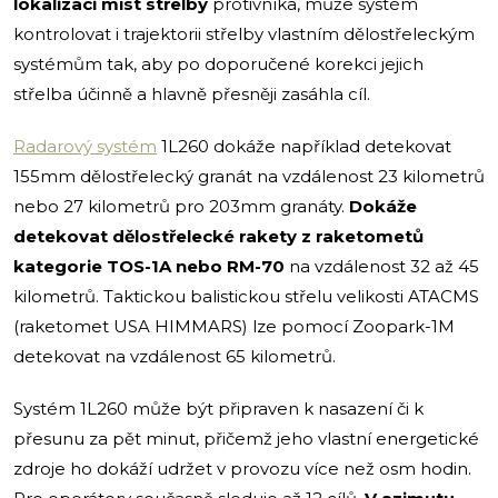
lokalizaci míst střelby
protivníka, může systém
kontrolovat i trajektorii střelby vlastním dělostřeleckým
systémům tak, aby po doporučené korekci jejich
střelba účinně a hlavně přesněji zasáhla cíl.
Radarový systém
1L260 dokáže například detekovat
155mm dělostřelecký granát na vzdálenost 23 kilometrů
nebo 27 kilometrů pro 203mm granáty.
Dokáže
detekovat dělostřelecké rakety z raketometů
kategorie TOS-1A nebo RM-70
na vzdálenost 32 až 45
kilometrů. Taktickou balistickou střelu velikosti ATACMS
(raketomet USA HIMMARS) lze pomocí Zoopark-1M
detekovat na vzdálenost 65 kilometrů.
Systém 1L260 může být připraven k nasazení či k
přesunu za pět minut, přičemž jeho vlastní energetické
zdroje ho dokáží udržet v provozu více než osm hodin.