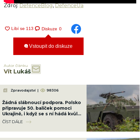
Zdroj:
DefenceBlog
,
DefenceUa
Diskuze
0
Vstoupit do diskuze
Autor článku
Vít Lukáš
Zpravodajství
|
98306
Žádná slábnoucí podpora. Polsko
připravuje 50. balíček pomoci
Ukrajině, i když se s ní hádá kvůli
Banderovi
ČÍST DÁLE