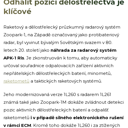
Odhalit pozici dělostřelectva je
klíčové
Raketový a dělostřelecký průzkumný radarový systém
Zoopark-1, na Západě označovaný jako protibateriový
radar, byl vyvinut bývalým Sovětským svazem v 80.
letech 20. století jako
náhrada za radarový systém
APK-1 Ris
. Je zkonstruován k tomu, aby automaticky
určoval souřadnice odpalovacích zařízení aktivních
nepřátelských dělostřeleckých baterií, minometů,
raketometů
a taktických raketových systémů.
Jeho modernizovaná verze 1L260 s radarem 1L261
známá také jako Zoopark-1M dokáže zvládnout detekci
pozic aktivních dělostřeleckých baterií a odpališť
raketometů
i v případě silného elektronického rušení
v rámci ECM
. Kromě toho dokáže 1L260 i za ztížených