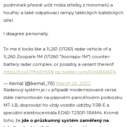
podmínek přesně určit místa střelby z minometů a
houfnic a také odpalovací rampy taktických balistických
střel.
I disagree personally.
To me it looks like a 1L261 (1Л261) radar vehicle of a
1L260 Zoopark-1M (1Л260 "Зоопарк-1М") counter-
battery radar complex, or possibly a variant thereof.
https://t.co/cTfhoEYh5N
pic.twitter.com/Dln5BXe6F6
— Kemal (@kemal_115)
March 26, 2022
Radarový systém je i v případě modernizované verze
stále namontován na pásovém pancéřovém podvozku
MT-LB, doprovází ho vždy vozidlo údržby 1I38-E a
speciální elektrocentrála ED60-T230P-1RAM4. Kromě
toho, že
jde o průzkumný systém zaměřený na