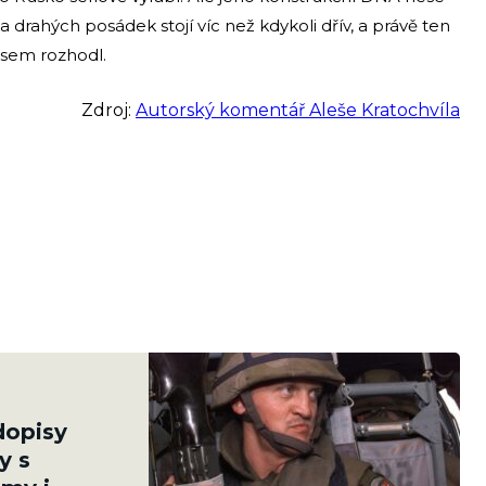
 drahých posádek stojí víc než kdykoli dřív, a právě ten
sem rozhodl.
Zdroj:
Autorský komentář Aleše Kratochvíla
dopisy
y s