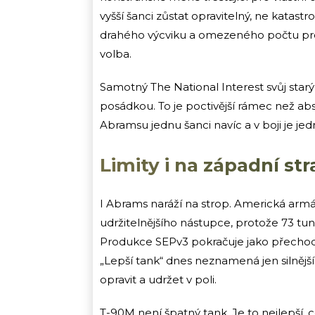
vyšší šanci zůstat opravitelný, ne katastr
drahého výcviku a omezeného počtu profe
volba.
Samotný The National Interest svůj starý 
posádkou. To je poctivější rámec než abso
Abramsu jednu šanci navíc a v boji je je
Limity i na západní st
I Abrams naráží na strop. Americká armá
udržitelnějšího nástupce, protože 73 tun
Produkce SEPv3 pokračuje jako přechodov
„Lepší tank“ dnes neznamená jen silnější 
opravit a udržet v poli.
T-90M není špatný tank. Je to nejlepší, 