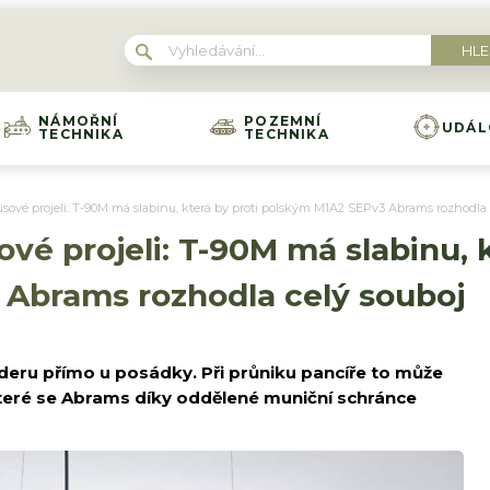
NÁMOŘNÍ
POZEMNÍ
UDÁL
TECHNIKA
TECHNIKA
usové projeli: T-90M má slabinu, která by proti polským M1A2 SEPv3 Abrams rozhodla 
vé projeli: T-90M má slabinu, k
Abrams rozhodla celý souboj
eru přímo u posádky. Při průniku pancíře to může
teré se Abrams díky oddělené muniční schránce