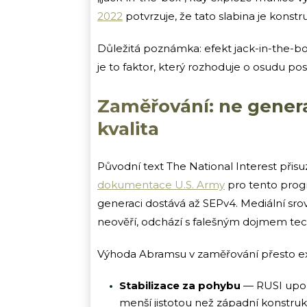
2022
potvrzuje, že tato slabina je konst
Důležitá poznámka: efekt jack-in-the-box
je to faktor, který rozhoduje o osudu pos
Zaměřování: ne gener
kvalita
Původní text The National Interest přis
dokumentace U.S. Army
pro tento progr
generaci dostává až SEPv4. Mediální srov
neověří, odchází s falešným dojmem tec
Výhoda Abramsu v zaměřování přesto exist
Stabilizace za pohybu
— RUSI upozo
menší jistotou než západní konstru