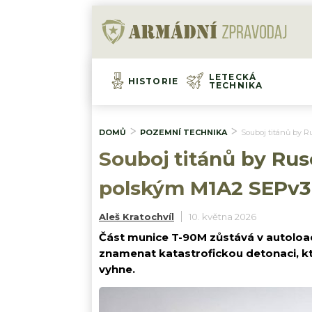
LETECKÁ
HISTORIE
TECHNIKA
DOMŮ
POZEMNÍ TECHNIKA
Souboj titánů by R
Souboj titánů by Ruso
polským M1A2 SEPv3 
Aleš Kratochvíl
10. května 2026
Část munice T-90M zůstává v autoload
znamenat katastrofickou detonaci, k
vyhne.