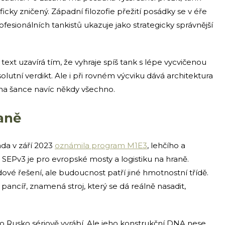
oficky zničený. Západní filozofie přežití posádky se v éře
sionálních tankistů ukazuje jako strategicky správnější
text uzavírá tím, že vyhraje spíš tank s lépe vycvičenou
lutní verdikt. Ale i při rovném výcviku dává architektura
dna šance navíc někdy všechno.
raně
da v září 2023
oznámila program M1E3
, lehčího a
 SEPv3 je pro evropské mosty a logistiku na hraně.
é řešení, ale budoucnost patří jiné hmotnostní třídě.
pancíř, znamená stroj, který se dá reálně nasadit,
co Rusko sériově vyrábí. Ale jeho konstrukční DNA nese