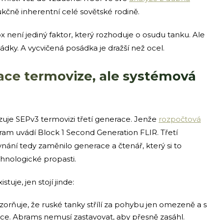
rukčně inherentní celé sovětské rodině.
 není jediný faktor, který rozhoduje o osudu tanku. Ale
ádky. A vycvičená posádka je dražší než ocel.
ace termovize, ale systémová
uzuje SEPv3 termovizi třetí generace. Jenže
rozpočtová
am uvádí Block 1 Second Generation FLIR. Třetí
nání tedy zaměnilo generace a čtenář, který si to
hnologické propasti.
uje, jen stojí jinde:
rňuje, že ruské tanky střílí za pohybu jen omezeně a s
kce. Abrams nemusí zastavovat, aby přesně zasáhl.