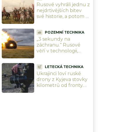
Rusové vyhráli jednu z
od roku 1945
nejdrtivějších bitev
své historie, a potom o
ní 350 let mlčeli. Až
teď ji vrací do učebnic
POZEMNÍ TECHNIKA
„3 sekundy na
záchranu.“ Rusové
věří v technologii,
která vrátí obrněnce
na bojiště. Dron
LETECKÁ TECHNIKA
sestřelí dříve, než ho
Ukrajinci loví ruské
vojáci uvidí
drony z Kyjeva stovky
kilometrů od fronty.
Soukromá jednotka
kazí Kremlu plány a
vycvičila 1 000 pilotů