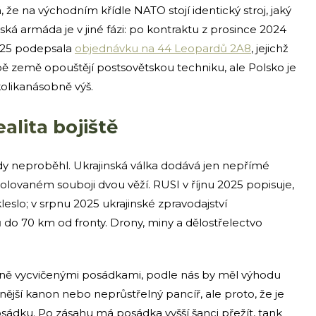
e na východním křídle NATO stojí identický stroj, jaký
ká armáda je v jiné fázi: po kontraktu z prosince 2024
025 podepsala
objednávku na 44 Leopardů 2A8
, jejichž
bě země opouštějí postsovětskou techniku, ale Polsko je
olikanásobně výš.
alita bojiště
dy neproběhl. Ukrajinská válka dodává jen nepřímé
 izolovaném souboji dvou věží. RUSI v říjnu 2025 popisuje,
leslo; v srpnu 2025 ukrajinské zpravodajství
o 70 km od fronty. Drony, miny a dělostřelectvo
elně vycvičenými posádkami, podle nás by měl výhodu
nější kanon nebo neprůstřelný pancíř, ale proto, že je
osádku. Po zásahu má posádka vyšší šanci přežít, tank