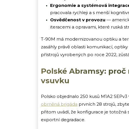
Ergonomie a systémová integrac
pracovala rychleji a s menší kognitivn
Osvědčenost v provozu
— americk
iteracemi a opravami, které ruská st
T-90M má modernizovanou optiku a termá
zasáhly právě oblasti komunikací, optiky 
přístrojů vyrobených po roce 2022, zůstá
Polské Abramsy: proč 
vsuvku
Polsko objednalo 250 kusů M1A2 SEPv3 v
obrněná brigáda
prvních 28 strojů, zbyt
přitom uvádí, že konfigurace je totožná 
exportní degradace.