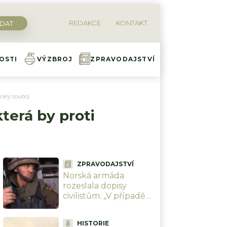
REDAKCE
KONTAKT
OSTI
VÝZBROJ
ZPRAVODAJSTVÍ
celý souboj
terá by proti
ZPRAVODAJSTVÍ
Norská armáda
rozeslala dopisy
civilistům: „V případě
války s Ruskem vám
zabavíme domy i
HISTORIE
auta.“ Nejhorší krize