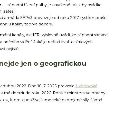
e
— západní řízení palby je navržené tak, aby osádka
í zátěží.
á armáda SEPv3 provozuje od roku 2017, systém prošel
rana u Kaliny teprve dohání.
lní kanály, ale IFRI výslovně uvádí, že západní sankce
a nočního vidění. Jaká je reálná kvalita sériových
vá nejisté.
nejde jen o geografickou
 dubnu 2022. Dne 10. 7. 2025 převzala
1. varšavská
ek má dorazit do roku 2026. Polské ministerstvo obrany
s tou, kterou používají americké ozbrojené síly, žádná