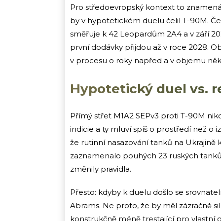
Pro středoevropský kontext to znamená, ž
by v hypotetickém duelu čelil T-90M. Čes
směřuje k 42 Leopardům 2A4 a v září 2
první dodávky přijdou až v roce 2028. O
v procesu o roky napřed a v objemu něk
Hypotetický duel vs. re
Přímý střet M1A2 SEPv3 proti T-90M nik
indicie a ty mluví spíš o prostředí než o
že rutinní nasazování tanků na Ukrajině k
zaznamenalo pouhých 23 ruských tanků d
změnily pravidla.
Přesto: kdyby k duelu došlo se srovnat
Abrams. Ne proto, že by měl zázračně sil
konstrukčně méně trestající pro vlastní 