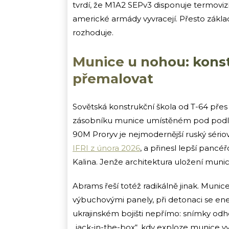
tvrdí, že M1A2 SEPv3 disponuje termoviz
americké armády vyvracejí. Přesto základ
rozhoduje.
Munice u nohou: konst
přemalovat
Sovětská konstrukční škola od T-64 přes
zásobníku munice umístěném pod podlaho
90M Proryv je nejmodernější ruský sério
IFRI z února 2026
, a přinesl lepší panc
Kalina. Jenže architektura uložení munic
Abrams řeší totéž radikálně jinak. Munic
výbuchovými panely, při detonaci se en
ukrajinském bojišti nepřímo: snímky od
„jack-in-the-box“, kdy exploze munice v