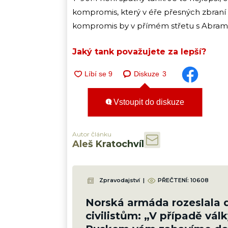
kompromis, který v éře přesných zbraní a
kompromis by v přímém střetu s Abram
Jaký tank považujete za lepší?
Diskuze
3
Vstoupit do diskuze
Autor článku
Aleš Kratochvíl
Zpravodajství
|
PŘEČTENÍ:
10608
Norská armáda rozeslala 
civilistům: „V případě válk