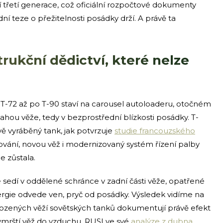
í třetí generace, což oficiální rozpočtové dokumenty
ní teze o přežitelnosti posádky drží. A právě ta
rukční dědictví, které nelze
 T-72 až po T-90 staví na carousel autoloaderu, otočném
u věže, tedy v bezprostřední blízkosti posádky. T-
vě vyráběný tank, jak potvrzuje
studie francouzského
éřování, novou věž i modernizovaný systém řízení palby
e zůstala.
e sedí v oddělené schránce v zadní části věže, opatřené
ergie odvede ven, pryč od posádky. Výsledek vidíme na
hozených věží sovětských tanků dokumentují právě efekt
ymrští věž do vzduchu. RUSI ve své
analýze z dubna