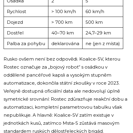
Osádka
2
5
Rychlost
> 100 km/h
60 km/h
Dojezd
> 700 km
500 km
Dostřel
40–70 km
24,7–29 km
Palba za pohybu
deklarována
ne (jen z místa)
Rusko ovšem není bez odpovědi. Koalice-SV, kterou
Rostec označuje za „bojový robot“ s osádkou v
oddělené pancéřové kapsli a vysokým stupněm
automatizace, dokončila státní zkoušky v roce 2023.
Veřejně dostupná oficiální data ale nedovolují úplně
symetrické srovnání: Rostec zdůrazňuje reakční dobu a
automatizaci, kompletní parametrovou tabulku však
nepublikuje. A hlavně: Koalice-SV zatím existuje v
jednotkách kusů, zatímco Msta-S zůstává masovým
standardem ruských dělostřeleckých brigád.