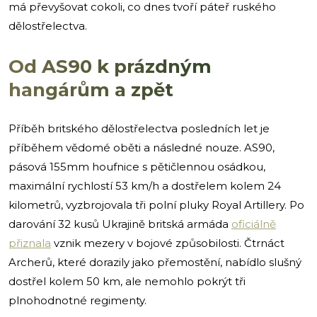
má převyšovat cokoli, co dnes tvoří páteř ruského
dělostřelectva.
Od AS90 k prázdným
hangárům a zpět
Příběh britského dělostřelectva posledních let je
příběhem vědomé oběti a následné nouze. AS90,
pásová 155mm houfnice s pětičlennou osádkou,
maximální rychlostí 53 km/h a dostřelem kolem 24
kilometrů, vyzbrojovala tři polní pluky Royal Artillery. Po
darování 32 kusů Ukrajině britská armáda
oficiálně
přiznala
vznik mezery v bojové způsobilosti. Čtrnáct
Archerů, které dorazily jako přemostění, nabídlo slušný
dostřel kolem 50 km, ale nemohlo pokrýt tři
plnohodnotné regimenty.