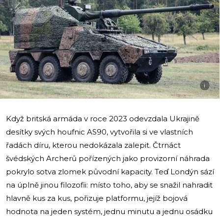
i
Když britská armáda v roce 2023 odevzdala Ukrajině
desítky svých houfnic AS90, vytvořila si ve vlastních
řadách díru, kterou nedokázala zalepit. Čtrnáct
švédských Archerů pořízených jako provizorní náhrada
pokrylo sotva zlomek původní kapacity. Teď Londýn sází
na úplně jinou filozofii: místo toho, aby se snažil nahradit
hlavně kus za kus, pořizuje platformu, jejíž bojová
hodnota na jeden systém, jednu minutu a jednu osádku