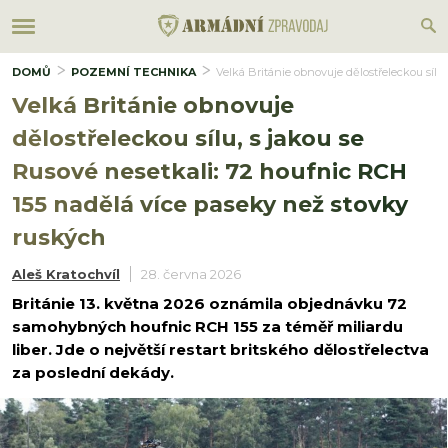
DOMŮ
POZEMNÍ TECHNIKA
Velká Británie obnovuje dělostřeleckou sílu
Velká Británie obnovuje
dělostřeleckou sílu, s jakou se
Rusové nesetkali: 72 houfnic RCH
155 nadělá více paseky než stovky
ruských
Aleš Kratochvíl
28. června 2026
Británie 13. května 2026 oznámila objednávku 72
samohybných houfnic RCH 155 za téměř miliardu
liber. Jde o největší restart britského dělostřelectva
za poslední dekády.