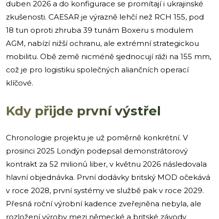
duben 2026 a do konfigurace se promítají i ukrajinské
zkušenosti. CAESAR je výrazně lehčí než RCH 155, pod
18 tun oproti zhruba 39 tunám Boxeru s modulem
AGM, nabízí nižší ochranu, ale extrémní strategickou
mobilitu. Obě země nicméně sjednocují ráži na 155 mm,
což je pro logistiku společných aliančních operací
klíčové.
Kdy přijde první výstřel
Chronologie projektu je už poměrně konkrétní. V
prosinci 2025 Londýn podepsal demonstrátorový
kontrakt za 52 milionů liber, v květnu 2026 následovala
hlavní objednávka. První dodávky britský MOD očekává
v roce 2028, první systémy ve službě pak v roce 2029.
Přesná roční výrobní kadence zveřejněna nebyla, ale
rozložení výroby mezi německé a britské závody