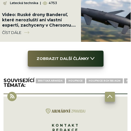
Letecká technika
|
4753
Video: Ruské drony Banderoľ,
které nerozluští ani vlastní
experti, zachyceny v Chersonu.
Ukrajinci se proti ni neumí bránit
ČÍST DÁLE
ZOBRAZIT DALŠÍ ČLÁNKY
SOUVISEJÍCÍ
BRITSKÁ ARMÁDA
HOUFNICE
HOUFNICE RCH 155 AGM
NĚ
TÉMATA:
KONTAKT
REDAKCE