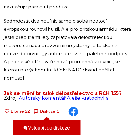
naznačuje paralelní produkci.
Sedmdesát dva houfnic samo o sobě neotočí
evropskou rovnováhu sil. Ale pro britskou armádu, která
ještě před třemi lety záplatovala dělostřeleckou
mezeru čtrnácti provizorními systémy, je to skok z
nouze do první ligy automatizované palebné podpory.
A pro ruské plánovače nová proměnná v rovnici, se
kterou na východním křídle NATO dosud počítat
nemuseli.
Jak se mění britské dělostřelectvo s RCH 155?
Zdroj:
Autorský komentář Aleše Kratochvíla
Diskuze
1
Vstoupit do diskuze