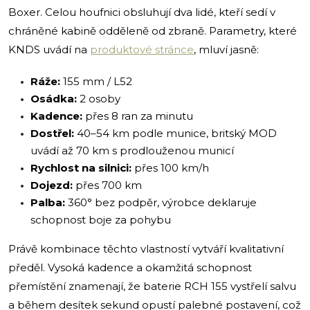
Boxer. Celou houfnici obsluhují dva lidé, kteří sedí v
chráněné kabině odděleně od zbraně. Parametry, které
KNDS uvádí na
produktové stránce
, mluví jasně:
Ráže:
155 mm / L52
Osádka:
2 osoby
Kadence:
přes 8 ran za minutu
Dostřel:
40–54 km podle munice, britský MOD
uvádí až 70 km s prodlouženou municí
Rychlost na silnici:
přes 100 km/h
Dojezd:
přes 700 km
Palba:
360° bez podpěr, výrobce deklaruje
schopnost boje za pohybu
Právě kombinace těchto vlastností vytváří kvalitativní
předěl. Vysoká kadence a okamžitá schopnost
přemístění znamenají, že baterie RCH 155 vystřelí salvu
a během desítek sekund opustí palebné postavení, což