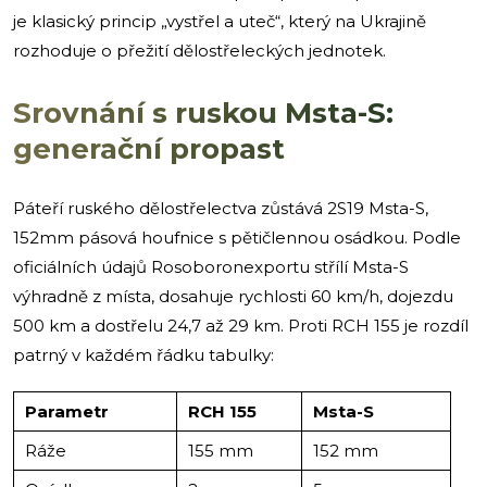
je klasický princip „vystřel a uteč“, který na Ukrajině
rozhoduje o přežití dělostřeleckých jednotek.
Srovnání s ruskou Msta-S:
generační propast
Páteří ruského dělostřelectva zůstává 2S19 Msta-S,
152mm pásová houfnice s pětičlennou osádkou. Podle
oficiálních údajů Rosoboronexportu střílí Msta-S
výhradně z místa, dosahuje rychlosti 60 km/h, dojezdu
500 km a dostřelu 24,7 až 29 km. Proti RCH 155 je rozdíl
patrný v každém řádku tabulky:
Parametr
RCH 155
Msta-S
Ráže
155 mm
152 mm