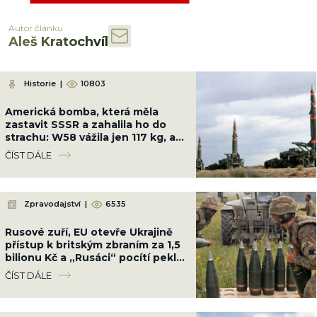
Autor článku
Aleš Kratochvíl
Historie
|
10803
Americká bomba, která měla
zastavit SSSR a zahalila ho do
strachu: W58 vážila jen 117 kg, ale
měla sílu 200 kilotun
ČÍST DÁLE
Zpravodajství
|
6535
Rusové zuří, EU otevře Ukrajině
přístup k britským zbraním za 1,5
bilionu Kč a „Rusáci“ pocítí peklo
na zemi
ČÍST DÁLE