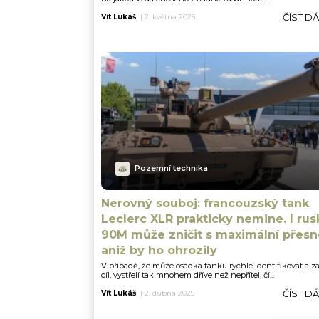
ČÍST D
Vít Lukáš
|
2. května 2025
Pozemní technika
Nerovný souboj: francouzský tank
Leclerc XLR prakticky nemine. I rus
90M může zničit s maximální přesno
aniž by ho ohrozily
V případě, že může osádka tanku rychle identifikovat a z
cíl, vystřelí tak mnohem dříve než nepřítel, čí...
ČÍST D
Vít Lukáš
|
2. dubna 2025