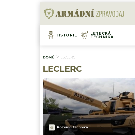
LETECKÁ
HISTORIE
TECHNIKA
DOMŮ
LECLERC
LECLERC
Pozemní technika