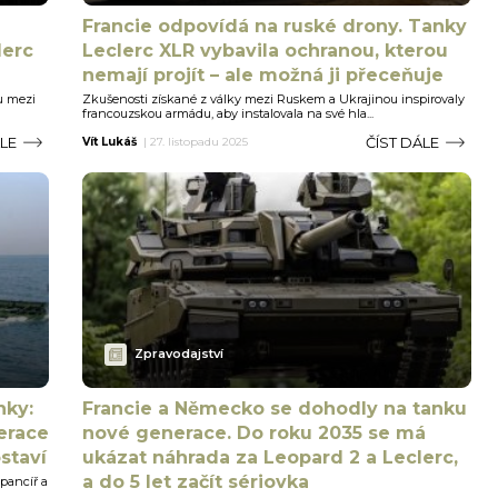
Francie odpovídá na ruské drony. Tanky
lerc
Leclerc XLR vybavila ochranou, kterou
nemají projít – ale možná ji přeceňuje
u mezi
Zkušenosti získané z války mezi Ruskem a Ukrajinou inspirovaly
francouzskou armádu, aby instalovala na své hla...
ÁLE
ČÍST DÁLE
Vít Lukáš
|
27. listopadu 2025
Zpravodajství
nky:
Francie a Německo se dohodly na tanku
erace
nové generace. Do roku 2035 se má
ostaví
ukázat náhrada za Leopard 2 a Leclerc,
a do 5 let začít sériovka
 pancíř a