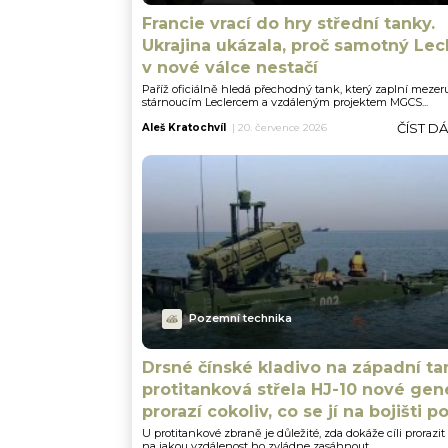
Francie vrací do hry střední tanky.
Ukrajina ukázala, proč samotný Lec
v nové válce nestačí
Paříž oficiálně hledá přechodný tank, který zaplní mezer
stárnoucím Leclercem a vzdáleným projektem MGCS...
ČÍST D
Aleš Kratochvíl
|
20. července 2026
Pozemní technika
Drsné čínské kladivo na západní ta
protitanková střela HJ-10 nové gen
prorazí cokoliv, co se jí na bojišti p
U protitankové zbraně je důležité, zda dokáže cíli prorazit
na jakou vzdálenost ho zvládne zasáhnout....