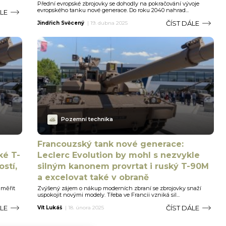
Přední evropské zbrojovky se dohodly na pokračování vývoje
evropského tanku nové generace. Do roku 2040 nahrad...
ÁLE
ČÍST DÁLE
Jindřich Svěcený
|
19. dubna 2025
Pozemní technika
Francouzský tank nové generace:
ké T-
Leclerc Evolution by mohl s nezvykle
stí,
silným kanonem provrtat i ruský T-90M
a excelovat také v obraně
aměřit
Zvýšený zájem o nákup moderních zbraní se zbrojovky snaží
uspokojit novými modely. Třeba ve Francii vzniká sil...
ÁLE
ČÍST DÁLE
Vít Lukáš
|
18. února 2025