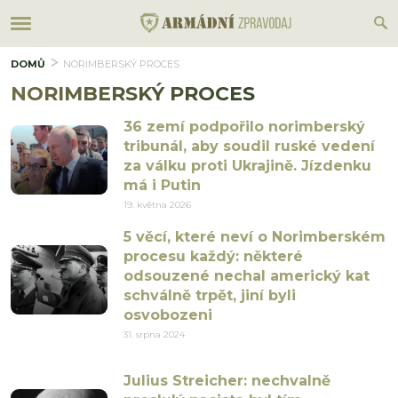
DOMŮ
NORIMBERSKÝ PROCES
NORIMBERSKÝ PROCES
36 zemí podpořilo norimberský
tribunál, aby soudil ruské vedení
za válku proti Ukrajině. Jízdenku
má i Putin
19. května 2026
5 věcí, které neví o Norimberském
procesu každý: některé
odsouzené nechal americký kat
schválně trpět, jiní byli
osvobozeni
31. srpna 2024
Julius Streicher: nechvalně