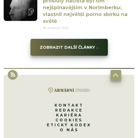
proslulý nacista byl tím
nejšpinavějším v Norimberku;
vlastnil největší porno sbírku na
světě
18. prosince 2023
ZOBRAZIT DALŠÍ ČLÁNKY
KONTAKT
REDAKCE
KARIÉRA
COOKIES
ETICKÝ KODEX
O NÁS