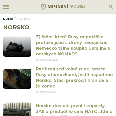
DOMŮ
NORSKO
NORSKO
Zjištění, které Rusy nepotěšilo,
protože jsou s drony neúspěšní.
Německo tajně koupilo Ukrajině 8
norských NOMADS
19. července 2026
Paříž má teď volné ruce, smete
Rusy atomovkami, jestli napadnou
Norsko. Stačí překročit hranice a
je konec
30. června 2026
Norsko dostalo první Leopardy
2A8 a předběhlo celé NATO. Jde o