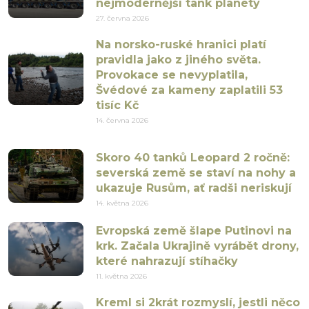
nejmodernější tank planety
27. června 2026
Na norsko-ruské hranici platí
pravidla jako z jiného světa.
Provokace se nevyplatila,
Švédové za kameny zaplatili 53
tisíc Kč
14. června 2026
Skoro 40 tanků Leopard 2 ročně:
severská země se staví na nohy a
ukazuje Rusům, ať radši neriskují
14. května 2026
Evropská země šlape Putinovi na
krk. Začala Ukrajině vyrábět drony,
které nahrazují stíhačky
11. května 2026
Kreml si 2krát rozmyslí, jestli něco