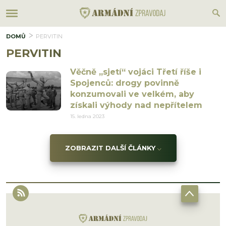
DOMŮ
PERVITIN
PERVITIN
Věčně „sjetí“ vojáci Třetí říše i
Spojenců: drogy povinně
konzumovali ve velkém, aby
získali výhody nad nepřítelem
15. ledna 2023
ZOBRAZIT DALŠÍ ČLÁNKY