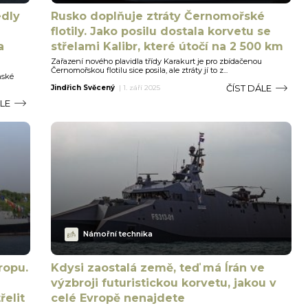
edly
Rusko doplňuje ztráty Černomořské
flotily. Jako posilu dostala korvetu se
a
střelami Kalibr, které útočí na 2 500 km
Zařazení nového plavidla třídy Karakurt je pro zbídačenou
Černomořskou flotilu sice posila, ale ztráty jí to z...
nské
ČÍST DÁLE
Jindřich Svěcený
|
1. září 2025
ÁLE
Námořní technika
ropu.
Kdysi zaostalá země, teď má Írán ve
výzbroji futuristickou korvetu, jakou v
řelit
celé Evropě nenajdete