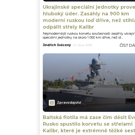
Ukrajinské speciální jednotky prov
hluboký úder. Zasáhly na 900 km
moderní ruskou loď dříve, než stihl
odpálit střely Kalibr
Nejmodernější ruskou korvetu současnosti zasáhly ukraji
speciální jednotky na skoro 1 000 km dříve, než st...
ČÍST D
Jindřich Svěcený
|
5. října 2025
Zpravodajství
Baltská flotila má zase čím děsit Ev
Rusko spustilo korvetu se střelami
Kalibr, které je extrémně těžké sest