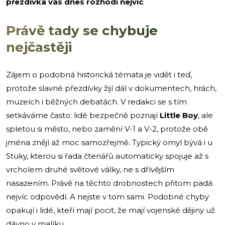
přezdívka vás dnes rozhodí nejvíc
.
Právě tady se chybuje
nejčastěji
Zájem o podobná historická témata je vidět i teď,
protože slavné přezdívky žijí dál v dokumentech, hrách,
muzeích i běžných debatách. V redakci se s tím
setkáváme často: lidé bezpečně poznají
Little Boy
, ale
spletou si město, nebo zamění V-1 a V-2, protože obě
jména znějí až moc samozřejmě. Typický omyl bývá i u
Stuky, kterou si řada čtenářů automaticky spojuje až s
vrcholem druhé světové války, ne s dřívějším
nasazením. Právě na těchto drobnostech přitom padá
nejvíc odpovědí. A nejste v tom sami. Podobné chyby
opakují i lidé, kteří mají pocit, že mají vojenské dějiny už
dávno v malíku.