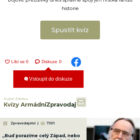
historie
Spustit kvíz
Diskuze
0
Vstoupit do diskuze
Autor článku
Kvízy ArmádníZpravodaj
Zpravodajství
|
7301
„Buď porazíme celý Západ, nebo