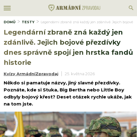
DOMŮ
TESTY
Legendární zbraně zná každý jen zdánlivě. Jejich bojové př
Legendární zbraně zná každý jen
zdánlivě. Jejich bojové přezdívky
dnes správně spojí jen hrstka fandů
historie
Kvízy ArmádníZpravodaj
25. května 2026
Někdo si pamatuje názvy, jiný slavné přezdívky.
Poznáte, kde si Stuka, Big Bertha nebo Little Boy
odbyly bojový křest? Deset otázek rychle ukáže, jak
na tom jste.