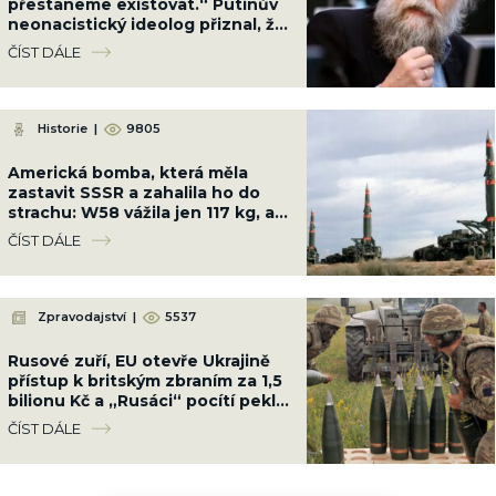
přestaneme existovat.“ Putinův
neonacistický ideolog přiznal, že
Rusko nemá kam couvnout
ČÍST DÁLE
Historie
|
9805
Americká bomba, která měla
zastavit SSSR a zahalila ho do
strachu: W58 vážila jen 117 kg, ale
měla sílu 200 kilotun
ČÍST DÁLE
Zpravodajství
|
5537
Rusové zuří, EU otevře Ukrajině
přístup k britským zbraním za 1,5
bilionu Kč a „Rusáci“ pocítí peklo
na zemi
ČÍST DÁLE