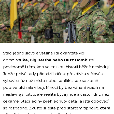
i
Stačí jedno slovo a většina lidí okamžitě vidí
obraz.
Stuka, Big Bertha nebo Buzz Bomb
zní
povědomě i těm, kdo vojenskou historii běžně nesledují.
Jenže právě tady přichází háček: přezdívku si člověk
vybaví snáz než místo nebo konflikt, kde se zbraň
poprvé ukázala v boji. Mnozí by bez váhání vsadili na
nejslavnější bitvu, ale realita bývá jinde a často i dřív, než
čekáme. Stačí jediný přehlédnutý detail a jistá odpověď
se rozpadne. Zkuste si ještě před startem tipnout,
která