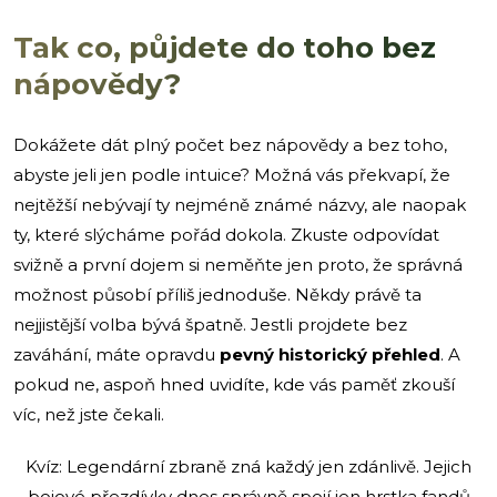
Tak co, půjdete do toho bez
nápovědy?
Dokážete dát plný počet bez nápovědy a bez toho,
abyste jeli jen podle intuice? Možná vás překvapí, že
nejtěžší nebývají ty nejméně známé názvy, ale naopak
ty, které slýcháme pořád dokola. Zkuste odpovídat
svižně a první dojem si neměňte jen proto, že správná
možnost působí příliš jednoduše. Někdy právě ta
nejjistější volba bývá špatně. Jestli projdete bez
zaváhání, máte opravdu
pevný historický přehled
. A
pokud ne, aspoň hned uvidíte, kde vás paměť zkouší
víc, než jste čekali.
Kvíz: Legendární zbraně zná každý jen zdánlivě. Jejich
bojové přezdívky dnes správně spojí jen hrstka fandů