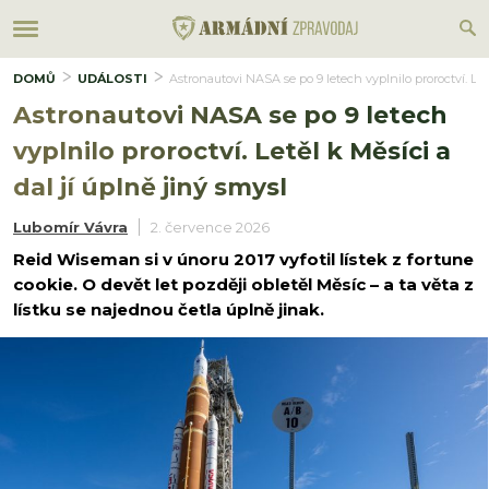
DOMŮ
UDÁLOSTI
Astronautovi NASA se po 9 letech vyplnilo proroctví. Letě
Astronautovi NASA se po 9 letech
vyplnilo proroctví. Letěl k Měsíci a
dal jí úplně jiný smysl
Lubomír Vávra
2. července 2026
Reid Wiseman si v únoru 2017 vyfotil lístek z fortune
cookie. O devět let později obletěl Měsíc – a ta věta z
lístku se najednou četla úplně jinak.