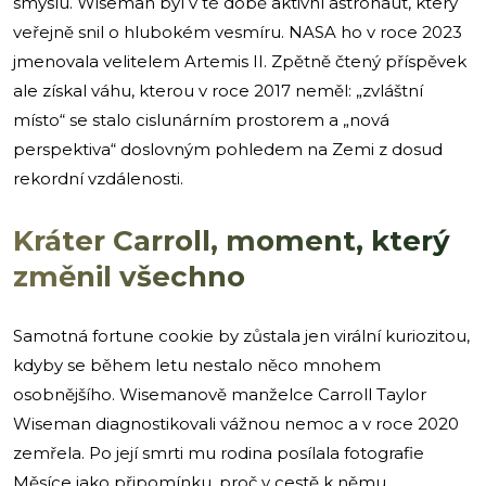
smyslu. Wiseman byl v té době aktivní astronaut, který
veřejně snil o hlubokém vesmíru. NASA ho v roce 2023
jmenovala velitelem Artemis II. Zpětně čtený příspěvek
ale získal váhu, kterou v roce 2017 neměl: „zvláštní
místo“ se stalo cislunárním prostorem a „nová
perspektiva“ doslovným pohledem na Zemi z dosud
rekordní vzdálenosti.
Kráter Carroll, moment, který
změnil všechno
Samotná fortune cookie by zůstala jen virální kuriozitou,
kdyby se během letu nestalo něco mnohem
osobnějšího. Wisemanově manželce Carroll Taylor
Wiseman diagnostikovali vážnou nemoc a v roce 2020
zemřela. Po její smrti mu rodina posílala fotografie
Měsíce jako připomínku, proč v cestě k němu