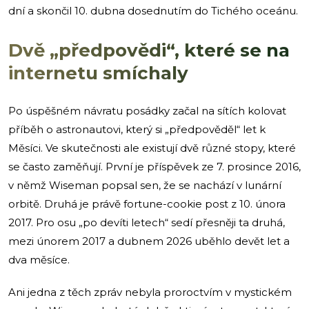
dní a skončil 10. dubna dosednutím do Tichého oceánu.
Dvě „předpovědi“, které se na
internetu smíchaly
Po úspěšném návratu posádky začal na sítích kolovat
příběh o astronautovi, který si „předpověděl“ let k
Měsíci. Ve skutečnosti ale existují dvě různé stopy, které
se často zaměňují. První je příspěvek ze 7. prosince 2016,
v němž Wiseman popsal sen, že se nachází v lunární
orbitě. Druhá je právě fortune-cookie post z 10. února
2017. Pro osu „po devíti letech“ sedí přesněji ta druhá,
mezi únorem 2017 a dubnem 2026 uběhlo devět let a
dva měsíce.
Ani jedna z těch zpráv nebyla proroctvím v mystickém