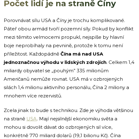
Počet lidí je na straně Číny
Porovnávat sílu USA a Číny je trochu komplikované.
Páteř obou armád tvoří pozemní síly. Pokud by konflikt
mezi těmito velmocemi propukl, nejspíše by hlavní
boje neprobíhaly na pevnině, protože k tomu není
příležitost. Každopádně
Čína má nad USA
jednoznačnou výhodu v lidských zdrojích
. Celkem 1,4
miliardy obyvatel se „pouhým” 335 milionům
Američanů nemůže rovnat. USA má v ozbrojených
silách 1,4 milionu aktivního personálu, Čína 2 miliony a
mnohem více rezervistů.
Zcela jinak to bude s technikou. Zde je výhoda většinou
na straně
USA
. Mají nejsilnější ekonomiku světa a
mohou si dovolit dávat do ozbrojených sil více,
konkrétně 770 miliard dolarů (19,1 bilionu Kč). Čína