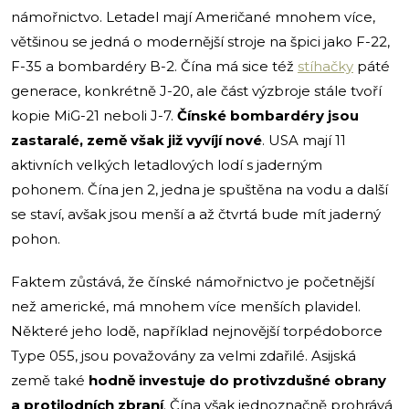
námořnictvo. Letadel mají Američané mnohem více,
většinou se jedná o modernější stroje na špici jako F-22,
F-35 a bombardéry B-2. Čína má sice též
stíhačky
páté
generace, konkrétně J-20, ale část výzbroje stále tvoří
kopie MiG-21 neboli J-7.
Čínské bombardéry jsou
zastaralé, země však již vyvíjí nové
. USA mají 11
aktivních velkých letadlových lodí s jaderným
pohonem. Čína jen 2, jedna je spuštěna na vodu a další
se staví, avšak jsou menší a až čtvrtá bude mít jaderný
pohon.
Faktem zůstává, že čínské námořnictvo je početnější
než americké, má mnohem více menších plavidel.
Některé jeho lodě, například nejnovější torpédoborce
Type 055, jsou považovány za velmi zdařilé. Asijská
země také
hodně investuje do protivzdušné obrany
a protilodních zbraní
. Čína však jednoznačně prohrává