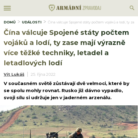
DOMŮ
UDÁLOSTI
Čína válcuje Spojené státy počtem vojáků a lodí, ty zase
Čína válcuje Spojené státy počtem
vojáků a lodí, ty zase mají výrazně
více těžké techniky, letadel a
letadlových lodí
Vít Lukáš
25. října 2022
V současném světě zůstávají dvě velmoci, které by
se spolu mohly rovnat. Rusko již dávno vypadlo,
svoji sílu si udržuje jen v jaderném arzenálu.