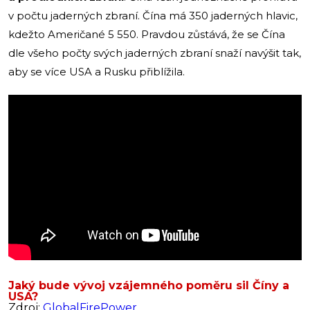
v počtu jaderných zbraní. Čína má 350 jaderných hlavic,
kdežto Američané 5 550. Pravdou zůstává, že se Čína
dle všeho počty svých jaderných zbraní snaží navýšit tak,
aby se více USA a Rusku přiblížila.
Jaký bude vývoj vzájemného poměru sil Číny a
USA?
Zdroj:
GlobalFirePower