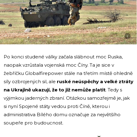
i
Po konci studené války začala slábnout moc Ruska,
naopak vzrůstala vojenská moc Číny. Ta je sice v
žebříčku Globalfirepower stále na třetím místě ohledně
síly ozbrojených sil, ale
ruské neúspěchy a velké ztráty
na Ukrajině ukazují, že to již nemůže platit
. Tedy s
výjimkou jaderných zbraní. Otázkou samozřejmě je, jak
si nyní Spojené státy vedou proti Číně, kterou i
administrativa Bílého domu označuje za největšího
soupeře pro budoucnost.