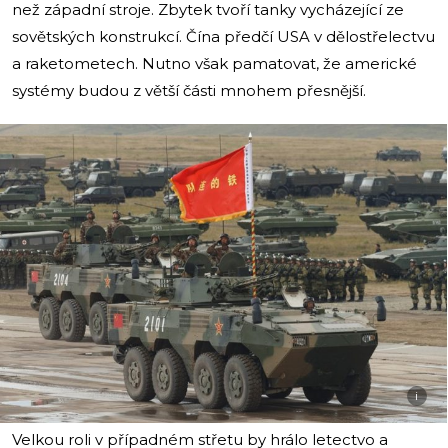
než západní stroje. Zbytek tvoří tanky vycházející ze
sovětských konstrukcí. Čína předčí USA v dělostřelectvu
a raketometech. Nutno však pamatovat, že americké
systémy budou z větší části mnohem přesnější.
i
Velkou roli v případném střetu by hrálo letectvo a