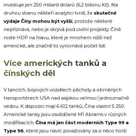
investuje jen 250 miliard dolarů (6,2 bilionu Kč). Na
druhou stranu někteří analytici tvrdí, že
skutečné
výdaje Číny mohou být vyšší
, protože některé
nepřiznává, nebo je skrývá pod civilní projekty. Číně
roste HDP na hlavu, které je mnohem nižší než
americké, ale značně to vyrovnává počet lidí.
Více amerických tanků a
čínských děl
V tancích, bojových vozidlech pěchoty a obrněných
transportérech USA nad asijskou velmocí jednoznačně
vedou. K dispozici mají 6 612 tanků, Čína vlastní 5 250.
Americké tanky jsou osvědčené M1 Abrams v různých
modifikacích.
Čína má jen část moderních Type 99 a
Type 96
, které jsou navíc považovány za o něco horší