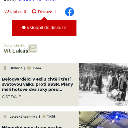
Diskuze
1
Vstoupit do diskuze
Autor článku
Vít Lukáš
Historie
|
15614
Bělogvardějci v exilu chtěli třetí
světovou válku proti SSSR. Plány
měli hotové dva roky před
vznikem NATO
ČÍST DÁLE
Letecká technika
|
11418
Německé monstrum pro lov