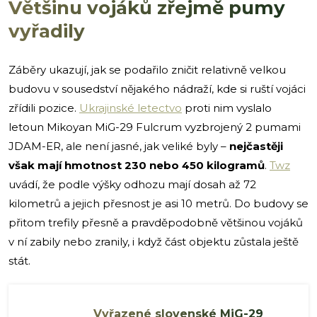
Většinu vojáků zřejmě pumy
vyřadily
Záběry ukazují, jak se podařilo zničit relativně velkou
budovu v sousedství nějakého nádraží, kde si ruští vojáci
zřídili pozice.
Ukrajinské letectvo
proti nim vyslalo
letoun Mikoyan MiG-29 Fulcrum vyzbrojený 2 pumami
JDAM-ER, ale není jasné, jak veliké byly –
nejčastěji
však mají hmotnost 230 nebo 450 kilogramů
.
Twz
uvádí, že podle výšky odhozu mají dosah až 72
kilometrů a jejich přesnost je asi 10 metrů. Do budovy se
přitom trefily přesně a pravděpodobně většinou vojáků
v ní zabily nebo zranily, i když část objektu zůstala ještě
stát.
Vyřazené slovenské MiG-29