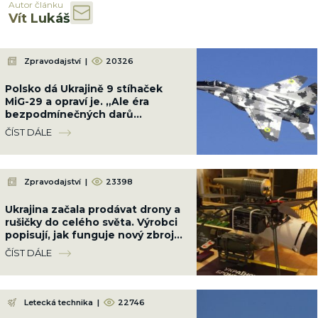
Autor článku
Vít Lukáš
Zpravodajství
|
20326
Polsko dá Ukrajině 9 stíhaček
MiG-29 a opraví je. „Ale éra
bezpodmínečných darů
skončila,“ vzkázala Varšava
ČÍST DÁLE
Zpravodajství
|
23398
Ukrajina začala prodávat drony a
rušičky do celého světa. Výrobci
popisují, jak funguje nový zbrojní
byznys uprostřed války
ČÍST DÁLE
Letecká technika
|
22746