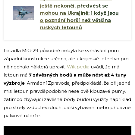
ještě nekončí, předvést se
mohou na Ukrajině; i když jsou
o poznání horší než většina
ruských letounů
Letadla MiG-29 původně nebyla ke svrhávání pum
západní konstrukce určena, ale ukrajinské letectvo pro
ně nechalo některá upravit.
Wikipedia
uvádí, že má
letoun má
7 závěsných bodů a může nést až 4 tuny
výzbroje
. Armádní Zpravodaj předpokládá, že při jedné
misi letoun pravděpodobně nese dvě klouzavé pumy,
zatímco zbývající závěsné body budou využity například
pro střely vzduch-vzduch, další vybavení nebo přídavné
palivové nádrže.