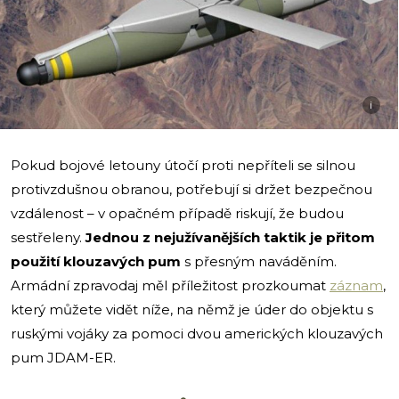
i
Pokud bojové letouny útočí proti nepříteli se silnou
protivzdušnou obranou, potřebují si držet bezpečnou
vzdálenost – v opačném případě riskují, že budou
sestřeleny.
Jednou z nejužívanějších taktik je přitom
použití klouzavých pum
s přesným naváděním.
Armádní zpravodaj měl příležitost prozkoumat
záznam
,
který můžete vidět níže, na němž je úder do objektu s
ruskými vojáky za pomoci dvou amerických klouzavých
pum JDAM-ER.