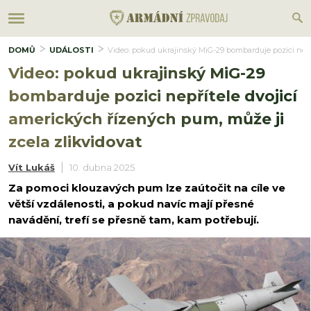
DOMŮ
UDÁLOSTI
Video: pokud ukrajinský MiG-29 bombarduje pozici nepří
Video: pokud ukrajinský MiG-29
bombarduje pozici nepřítele dvojicí
amerických řízených pum, může ji
zcela zlikvidovat
Vít Lukáš
10. dubna 2025
Za pomoci klouzavých pum lze zaútočit na cíle ve
větší vzdálenosti, a pokud navíc mají přesné
navádění, trefí se přesně tam, kam potřebují.