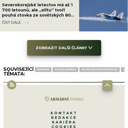
Severokorejské letectvo má až 1
700 letounů, ale „elitu“ tvoří
pouhá stovka ze sovětských 80.
let. Podceňovat ho nelze
ČÍST DÁLE
ZOBRAZIT DALŠÍ ČLÁNKY
SOUVISEJÍCÍ
AMERIKA
RUSKÁ ARMÁDA
RUSKO (RUSKÁ FEDERACE)
SA
TÉMATA:
KONTAKT
REDAKCE
KARIÉRA
COOKIES