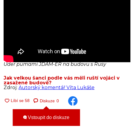
Úder pumami JDAM-ER na budovu s Rusy
Jak velkou šanci podle vás měli ruští vojáci v
zasažené budově?
Zdroj:
Autorský komentář Víta Lukáše
Diskuze
0
Vstoupit do diskuze