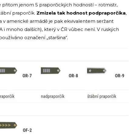
je přitom jenom 5 praporčických hodností – rotmistr,
tábní praporčík.
Zmizela tak hodnost podpraporčíka
,
ba v americké armádě je pak ekvivalentem seržant
A i mnoho dalších), který v ČR vůbec není. V ruských
 používáno označení „staršina“.