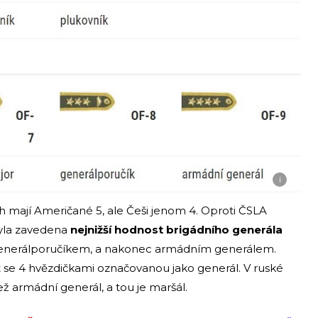
i
ch mají Američané 5, ale Češi jenom 4. Oproti ČSLA
byla zavedena
nejnižší hodnost brigádního generála
generálporučíkem, a nakonec armádním generálem.
 se 4 hvězdičkami označovanou jako generál. V ruské
ž armádní generál, a tou je maršál.