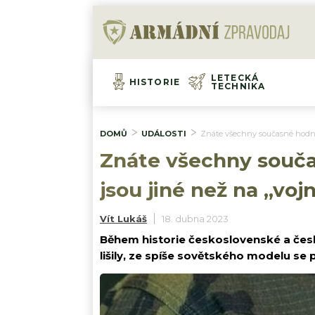
LETECKÁ
HISTORIE
TECHNIKA
DOMŮ
UDÁLOSTI
Znáte všechny současné hodno
Znáte všechny souča
jsou jiné než na „vo
Vít Lukáš
18. dubna 2023
Během historie československé a čes
lišily, ze spíše sovětského modelu se