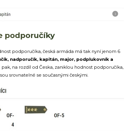
i
e podporučíky
dnost podporučíka, česká armáda má tak nyní jenom 6
čík, nadporučík, kapitán, major, podplukovník a
pak, na rozdíl od Česka, zaniklou hodnost podporučíka,
jsou srovnatelné se současnými českými.