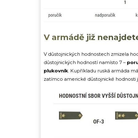
V armádě již nenajdet
V důstojnických hodnostech zmizela ho
důstojnických hodností namísto 7 –
poru
plukovník
. Kupříkladu ruská armáda má 
zatímco americké důstojnické hodnosti 