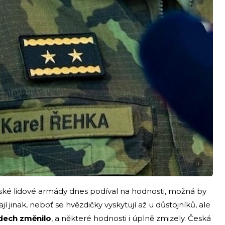
i
ské lidové armády dnes podíval na hodnosti, možná by
í jinak, neboť se hvězdičky vyskytují až u důstojníků, ale
dech změnilo
, a některé hodnosti i úplně zmizely. Česká