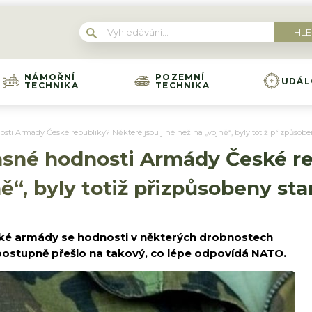
NÁMOŘNÍ
POZEMNÍ
UDÁL
TECHNIKA
TECHNIKA
sti Armády České republiky? Některé jsou jiné než na „vojně“, byly totiž přizpůs
sné hodnosti Armády České re
jně“, byly totiž přizpůsobeny 
ké armády se hodnosti v některých drobnostech
 postupně přešlo na takový, co lépe odpovídá NATO.