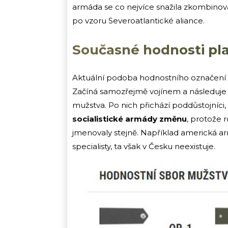
armáda se co nejvíce snažila zkombinov
po vzoru Severoatlantické aliance.
Současné hodnosti platí
Aktuální podoba hodnostního označení A
Začíná samozřejmě vojínem a následuje
mužstva. Po nich přichází poddůstojníci, 
socialistické armády změnu
, protože r
jmenovaly stejně. Například americká a
specialisty, ta však v Česku neexistuje.