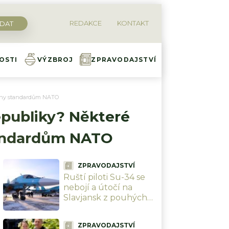
REDAKCE
KONTAKT
OSTI
VÝZBROJ
ZPRAVODAJSTVÍ
obeny standardům NATO
publiky? Některé
standardům NATO
ZPRAVODAJSTVÍ
Ruští piloti Su-34 se
nebojí a útočí na
Slavjansk z pouhých
20 km. Ukrajinci je už
(ne)mohou kdykoli
ZPRAVODAJSTVÍ
sestřelit