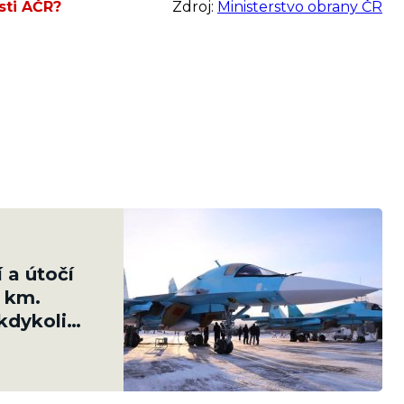
sti AČR?
Zdroj:
Ministerstvo obrany ČR
í a útočí
0 km.
kdykoli