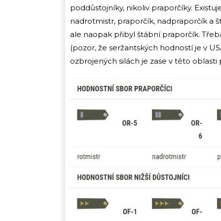
poddůstojníky, nikoliv praporčíky. Existu
nadrotmistr, praporčík, nadpraporčík a š
ale naopak přibyl štábní praporčík. Tře
(pozor, že seržantských hodností je v US
ozbrojených silách je zase v této oblasti