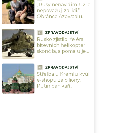
„Rusy nenávidím. Už je
nepovažuji za lidi.“
Obránce Azovstalu
přežil zajetí, mučení i
ztrátu paměti. Jeho
ZPRAVODAJSTVÍ
bratr utekl do Ruska
Rusko zjistilo, že éra
bitevních helikoptér
skončila, a pomalu je
vyřazuje. Ukrajinci je
proškolili, jak to nikdy
ZPRAVODAJSTVÍ
nečekali
Střelba u Kremlu kvůli
e-shopu za biliony,
Putin panikaří.
Wildberries ovládají
kavkazské klany a teď
po něm jde i Kyjev