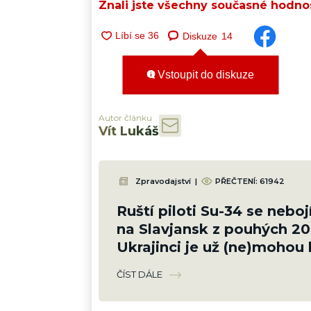
Znali jste všechny současné hodno
Diskuze
14
Vstoupit do diskuze
Autor článku
Vít Lukáš
Zpravodajství
|
PŘEČTENÍ:
61942
Ruští piloti Su-34 se neboj
na Slavjansk z pouhých 2
Ukrajinci je už (ne)mohou 
sestřelit
ČÍST DÁLE