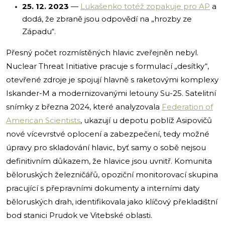
25. 12. 2023
—
Lukašenko totéž zopakuje pro AP
a
dodá, že zbraně jsou odpovědí na „hrozby ze
Západu“.
Přesný počet rozmístěných hlavic zveřejněn nebyl.
Nuclear Threat Initiative pracuje s formulací „desítky“,
otevřené zdroje je spojují hlavně s raketovými komplexy
Iskander-M a modernizovanými letouny Su-25. Satelitní
snímky z března 2024, které analyzovala
Federation of
American Scientists
, ukazují u depotu poblíž Asipovičů
nové vícevrstvé oplocení a zabezpečení, tedy možné
úpravy pro skladování hlavic, byť samy o sobě nejsou
definitivním důkazem, že hlavice jsou uvnitř. Komunita
běloruských železničářů, opoziční monitorovací skupina
pracující s přepravními dokumenty a interními daty
běloruských drah, identifikovala jako klíčový překladištní
bod stanici Prudok ve Vitebské oblasti.