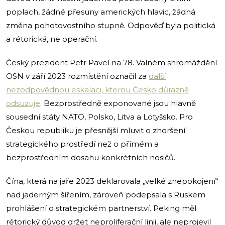
poplach, žádné přesuny amerických hlavic, žádná
změna pohotovostního stupně. Odpověď byla politická
a rétorická, ne operační.
Český prezident Petr Pavel na 78. Valném shromáždění
OSN v září 2023 rozmístění označil za
další
nezodpovědnou eskalaci, kterou Česko důrazně
odsuzuje
. Bezprostředně exponované jsou hlavně
sousední státy NATO, Polsko, Litva a Lotyšsko. Pro
Českou republiku je přesnější mluvit o zhoršení
strategického prostředí než o přímém a
bezprostředním dosahu konkrétních nosičů.
Čína, která na jaře 2023 deklarovala „velké znepokojení“
nad jaderným šířením, zároveň podepsala s Ruskem
prohlášení o strategickém partnerství. Peking měl
rétorický důvod držet neproliferační linii, ale neprojevil