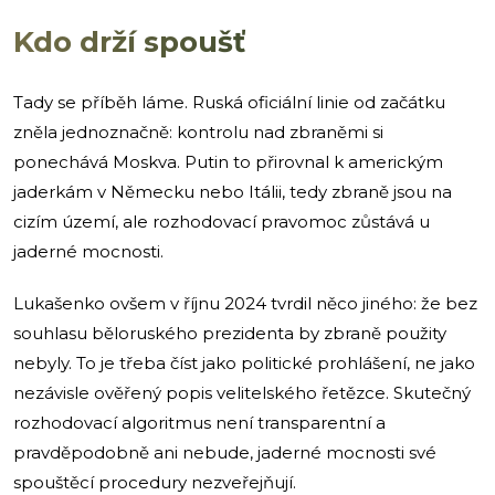
Kdo drží spoušť
Tady se příběh láme. Ruská oficiální linie od začátku
zněla jednoznačně: kontrolu nad zbraněmi si
ponechává Moskva. Putin to přirovnal k americkým
jaderkám v Německu nebo Itálii, tedy zbraně jsou na
cizím území, ale rozhodovací pravomoc zůstává u
jaderné mocnosti.
Lukašenko ovšem v říjnu 2024 tvrdil něco jiného: že bez
souhlasu běloruského prezidenta by zbraně použity
nebyly. To je třeba číst jako politické prohlášení, ne jako
nezávisle ověřený popis velitelského řetězce. Skutečný
rozhodovací algoritmus není transparentní a
pravděpodobně ani nebude, jaderné mocnosti své
spouštěcí procedury nezveřejňují.