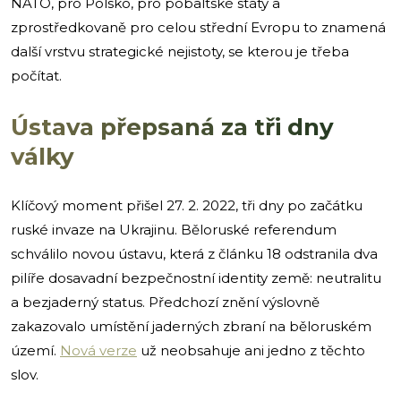
NATO, pro Polsko, pro pobaltské státy a
zprostředkovaně pro celou střední Evropu to znamená
další vrstvu strategické nejistoty, se kterou je třeba
počítat.
Ústava přepsaná za tři dny
války
Klíčový moment přišel 27. 2. 2022, tři dny po začátku
ruské invaze na Ukrajinu. Běloruské referendum
schválilo novou ústavu, která z článku 18 odstranila dva
pilíře dosavadní bezpečnostní identity země: neutralitu
a bezjaderný status. Předchozí znění výslovně
zakazovalo umístění jaderných zbraní na běloruském
území.
Nová verze
už neobsahuje ani jedno z těchto
slov.