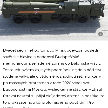
i
Dvacet sedm let po tom, co Minsk odevzdal poslední
sovětské hlavice a podepsal Budapešťské
memorandum, se jaderné zbraně do Běloruska vrátily.
Tentokrát ovšem za jiných podmínek: nejde o dědictví
studené války, ale o vědomé rozhodnutí režimu, který
po masových protestech v roce 2020 vsadil svou
budoucnost na Moskvu. Výsledkem je stát, který ztratil
ústavní neutralitu, přijal cizí jaderný arzenál a nezískal za
to prokazatelnou kontrolu nad jeho použitím. Pro