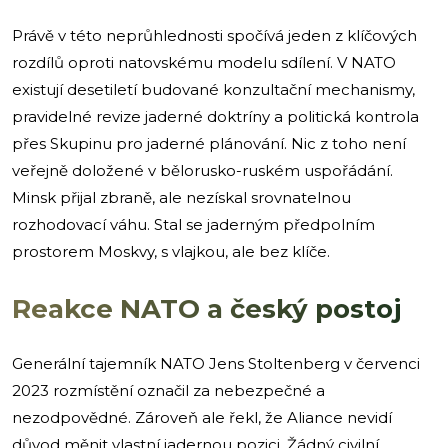
Právě v této neprůhlednosti spočívá jeden z klíčových
rozdílů oproti natovskému modelu sdílení. V NATO
existují desetiletí budované konzultační mechanismy,
pravidelné revize jaderné doktríny a politická kontrola
přes Skupinu pro jaderné plánování. Nic z toho není
veřejně doložené v bělorusko-ruském uspořádání.
Minsk přijal zbraně, ale nezískal srovnatelnou
rozhodovací váhu. Stal se jaderným předpolním
prostorem Moskvy, s vlajkou, ale bez klíče.
Reakce NATO a český postoj
Generální tajemník NATO Jens Stoltenberg v červenci
2023 rozmístění označil za nebezpečné a
nezodpovědné. Zároveň ale řekl, že Aliance nevidí
důvod měnit vlastní jadernou pozici. Žádný civilní