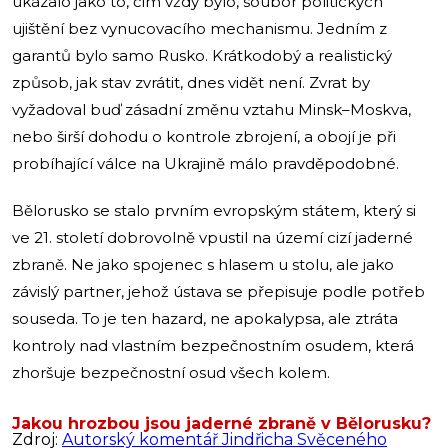
ukázalo jako to, čím vždy bylo, soubor politických
ujištění bez vynucovacího mechanismu. Jedním z
garantů bylo samo Rusko. Krátkodobý a realistický
způsob, jak stav zvrátit, dnes vidět není. Zvrat by
vyžadoval buď zásadní změnu vztahu Minsk–Moskva,
nebo širší dohodu o kontrole zbrojení, a obojí je při
probíhající válce na Ukrajině málo pravděpodobné.
Bělorusko se stalo prvním evropským státem, který si
ve 21. století dobrovolně vpustil na území cizí jaderné
zbraně. Ne jako spojenec s hlasem u stolu, ale jako
závislý partner, jehož ústava se přepisuje podle potřeb
souseda. To je ten hazard, ne apokalypsa, ale ztráta
kontroly nad vlastním bezpečnostním osudem, která
zhoršuje bezpečnostní osud všech kolem.
Jakou hrozbou jsou jaderné zbraně v Bělorusku?
Zdroj:
Autorský komentář Jindřicha Svěceného