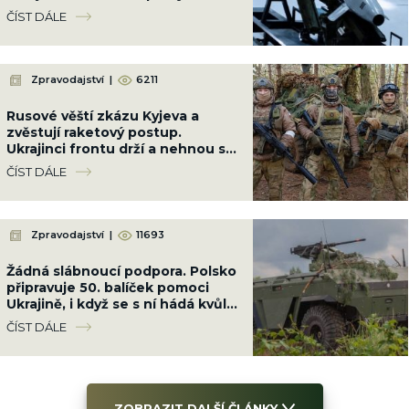
Pavlogradu a zabila dvě poštovní
ČÍST DÁLE
úřednice
Zpravodajství
|
6211
Rusové věští zkázu Kyjeva a
zvěstují raketový postup.
Ukrajinci frontu drží a nehnou se
ani o metr
ČÍST DÁLE
Zpravodajství
|
11693
Žádná slábnoucí podpora. Polsko
připravuje 50. balíček pomoci
Ukrajině, i když se s ní hádá kvůli
Banderovi
ČÍST DÁLE
ZOBRAZIT DALŠÍ ČLÁNKY