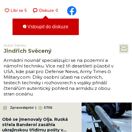
Diskuze
0
Vstoupit do diskuze
Autor článku
Jindřich Svěcený
Armádní novinář specializující se na pozemní a
námořní techniku. Více než tři desetiletí působil v
USA, kde psal pro Defense News, Army Times či
Military.com. Díky osobní účasti na cvičeních,
testech techniky i rozhovorech s vojáky přináší
čtenářům autentický pohled na armádu z obou
stran oceánu.
Zpravodajství
|
5756
Obě se jmenovaly Olja. Ruská
střela Banderol zasáhla
ukrajinskou třídírnu pošty v