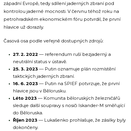
západní Evropě, tedy sdílení jaderných zbraní pod
kontrolou jaderné mocnosti. V červnu téhož roku na
petrohradském ekonomickém fóru potvrdil, že první
hlavice už dorazily.
Časová osa podle veřejně dostupných zdrojů:
27. 2. 2022
— referendum ruší bezjaderný a
neutrální status v ústavě.
25. 3. 2023
— Putin oznamuje plán rozmístění
taktických jaderných zbraní.
16. 6. 2023
— Putin na SPIEF potvrzuje, že první
hlavice jsou v Bělorusku.
Léto 2023
— Komunita běloruských železničářů
sleduje další soupravy s nosiči Iskander-M směřující
do Běloruska.
Říjen 2023
— Lukašenko prohlašuje, že zásilky byly
dokončeny.