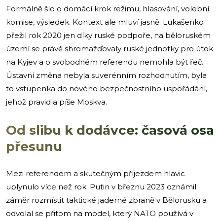
Formálně šlo o domácí krok režimu, hlasování, volební
komise, výsledek. Kontext ale mluví jasně: Lukašenko
přežil rok 2020 jen díky ruské podpoře, na běloruském
území se právě shromažďovaly ruské jednotky pro útok
na Kyjev a o svobodném referendu nemohla být řeč.
Ústavní změna nebyla suverénním rozhodnutím, byla
to vstupenka do nového bezpečnostního uspořádání,
jehož pravidla píše Moskva.
Od slibu k dodávce: časová osa
přesunu
Mezi referendem a skutečným příjezdem hlavic
uplynulo více než rok. Putin v březnu 2023 oznámil
záměr rozmístit taktické jaderné zbraně v Bělorusku a
odvolal se přitom na model, který NATO používá v