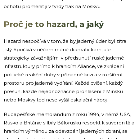
ochotu proměnit ji v tvrdý tlak na Moskvu.
Proč je to hazard, a jaký
Hazard nespočívá v tom, že by jaderný úder byl zítra
jistý. Spočívá v něčem méně dramatickém, ale
strategicky závažnějším: v předsunutí ruské jaderné
infrastruktury přímo k hranicím Aliance, ve zkrácení
politické reakční doby v případné krizi a v rozšíření
prostoru pro jaderné vydírání. Každé cvičení, každý
přesun, každé nejednoznačné prohlášení z Minsku
nebo Moskvy teď nese vyšší eskalační náboj.
Budapešťské memorandum z roku 1994, v němž USA,
Rusko a Británie slíbily Bělorusku respekt k suverenitě a
hranicím výměnou za odevzdání jaderných zbraní, se