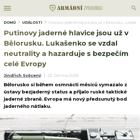
DOMŮ
UDÁLOSTI
Putinovy jaderné hlavice jsou už v Bělorusku. Lukašenk
Putinovy jaderné hlavice jsou už v
Bělorusku. Lukašenko se vzdal
neutrality a hazarduje s bezpečím
celé Evropy
Jindřich Svěcený
22. června 2026
Bělorusko si během osmnácti měsíců vymazalo z
ústavy bezjaderný status a přijalo ruské taktické
jaderné zbraně. Evropa má nový předsunutý bod
jaderného nátlaku.