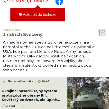
Diskuze
2
Vstoupit do diskuze
Autor článku
Jindřich Svěcený
Armádní novinář specializující se na pozemní a
námořní techniku. Více než tři desetiletí působil v
USA, kde psal pro Defense News, Army Times či
Military.com. Díky osobní účasti na cvičeních,
testech techniky i rozhovorech s vojáky přináší
čtenářům autentický pohled na armádu z obou
stran oceánu.
Pozemní technika
|
9447
Ukrajinci nasadili tajný systém
protivzdušné obrany Rif.
Sovětský podvozek, ale úplně
jiná hra proti letounům
ČÍST DÁLE