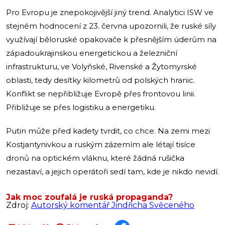
Pro Evropu je znepokojivější jiný trend. Analytici ISW ve
stejném hodnocení z 23. června upozornili, že ruské síly
využívají běloruské opakovače k přesnějším úderům na
západoukrajinskou energetickou a železniční
infrastrukturu, ve Volyňské, Rivenské a Žytomyrské
oblasti, tedy desítky kilometrů od polských hranic.
Konflikt se nepřibližuje Evropě přes frontovou linii.
Přibližuje se přes logistiku a energetiku.
Putin může před kadety tvrdit, co chce. Na zemi mezi
Kostjantynivkou a ruským zázemím ale létají tisíce
dronů na optickém vláknu, které žádná rušička
nezastaví, a jejich operátoři sedí tam, kde je nikdo nevidí.
Jak moc zoufalá je ruská propaganda?
Zdroj:
Autorský komentář Jindřicha Svěceného