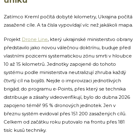
Zatímco Kreml počítá dobyté kilometry, Ukrajina počítá
zasažené cíle. A ta čísla vypovídají víc než jakákoli mapa.
Projekt
Drone Line
, který ukrajinské ministerstvo obrany
představilo jako novou válečnou doktrínu, buduje před
vlastními pozicemi systematickou zónu smrti v hloubce
10 až 15 kilometrů. Jednotky zapojené do tohoto
systému podle ministerstva neutralizují zhruba každý
čtvrtý cíl na bojišti. Nejde o improvizaci jednotlivých
brigád; do programu e-Points, přes který se technika
distribuuje a zásahy videoverifikují, bylo do dubna 2026
zapojeno téměř 95 % dronových jednotek. Jen v
březnu systém evidoval přes 151 200 zasažených cílů.
Celkem od začátku roku putovalo na frontu přes 181
tisíc kusů techniky.