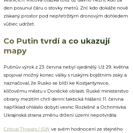
den posunul čáru o stovky metrů. Zní: kdo dokáže nově
získaný prostor pod nepřetržitým dronovým dohledem
vůbec udržet.
Co Putin tvrdí a co ukazují
mapy
Putinův výrok z 23. června nebyl ojedinělý. Už 29. května
spojoval možný konec války s ruskými bojištními zisky a
naznačoval, že Rusko se blíží ke Kostjantynivce,
klíčovému městu v Doněcké oblasti. Ruské ministerstvo
obrany mezitím chrlí denní taktická hlášení; 11. června
například ohlásilo dobytí vesnic Rozkišné a Ochrimivka.
Ukrajinská strana změnu držení území nepotvrdila.
Critical Threats / ISW
ve svém hodnocení ze stejného