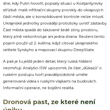
dne, kdy Putin hovořil, popsaly situaci u Kostjantynivky
střízlivě: malé infiltrační skupiny pronikly do okrajových
částí města, ale o konsolidované kontrole nelze mluvit.
Ukrajinské jednotky provádějí protiútoky uvnitř zástavby.
Část města spadá do takzvané šedé zóny, prostoru,
který plně nekontroluje ani jedna strana. Reuters tento
pojem použil už 2. května, když citoval ukrajinského
velitele Syrskyho a mapovací skupinu DeepState.
A pak je tu ještě jeden detail, který ruská hlášení
nezmiňují. Analytici ISW upozornili, že část „důkazů“ o
ruském postupu tvoří pravděpodobně uměle
generovaná videa s ruskými vlajkami na budovách.
Informační operace, ne bojištní realita.
Dronová past, ze které není
úniku