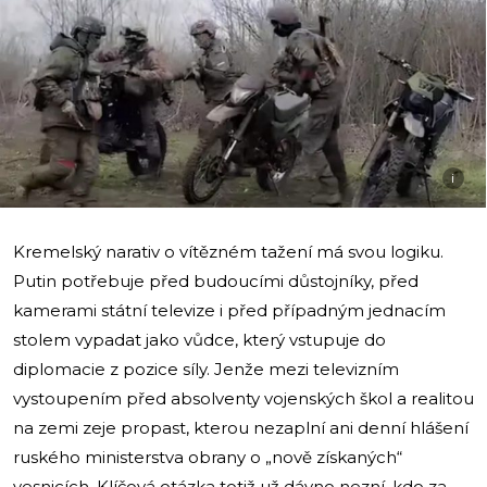
i
Kremelský narativ o vítězném tažení má svou logiku.
Putin potřebuje před budoucími důstojníky, před
kamerami státní televize i před případným jednacím
stolem vypadat jako vůdce, který vstupuje do
diplomacie z pozice síly. Jenže mezi televizním
vystoupením před absolventy vojenských škol a realitou
na zemi zeje propast, kterou nezaplní ani denní hlášení
ruského ministerstva obrany o „nově získaných“
vesnicích. Klíčová otázka totiž už dávno nezní, kdo za