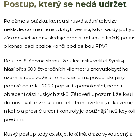
Postup, který se nedá udržet
Položme si otázku, kterou si ruská státní televize
neklade: co znamená „dobýt“ vesnici, když každý pohyb
zásobovací kolony sleduje dron s optikou a každý pokus
o konsolidaci pozice končí pod palbou FPV?
Reuters 8. června shrnul, že ukrajinský velitel Syrskyj
hlásí přes 600 čtverečních kilometrů znovudobytého
území v roce 2026 a že nezávislé mapovací skupiny
poprvé od roku 2023 popisují zpomalování, nebo i
obracení části ruských zisků. Zároveň upozornil, že kvůli
dronové válce vznikla po celé frontové linii široká země
nikoho a přesné určení kontroly je obtížnější než kdykoli
předtím.
Ruský postup tedy existuje, lokálně, draze vykoupený a