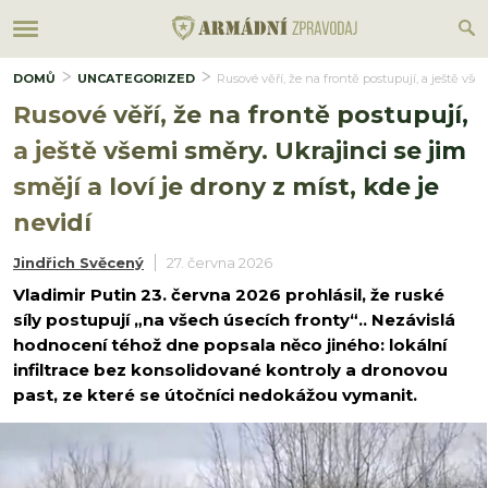
DOMŮ
UNCATEGORIZED
Rusové věří, že na frontě postupují, a ještě všem
Rusové věří, že na frontě postupují,
a ještě všemi směry. Ukrajinci se jim
smějí a loví je drony z míst, kde je
nevidí
Jindřich Svěcený
27. června 2026
Vladimir Putin 23. června 2026 prohlásil, že ruské
síly postupují „na všech úsecích fronty“.. Nezávislá
hodnocení téhož dne popsala něco jiného: lokální
infiltrace bez konsolidované kontroly a dronovou
past, ze které se útočníci nedokážou vymanit.