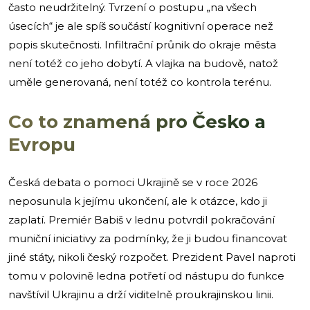
často neudržitelný. Tvrzení o postupu „na všech
úsecích“ je ale spíš součástí kognitivní operace než
popis skutečnosti. Infiltrační průnik do okraje města
není totéž co jeho dobytí. A vlajka na budově, natož
uměle generovaná, není totéž co kontrola terénu.
Co to znamená pro Česko a
Evropu
Česká debata o pomoci Ukrajině se v roce 2026
neposunula k jejímu ukončení, ale k otázce, kdo ji
zaplatí. Premiér Babiš v lednu potvrdil pokračování
muniční iniciativy za podmínky, že ji budou financovat
jiné státy, nikoli český rozpočet. Prezident Pavel naproti
tomu v polovině ledna potřetí od nástupu do funkce
navštívil Ukrajinu a drží viditelně proukrajinskou linii.