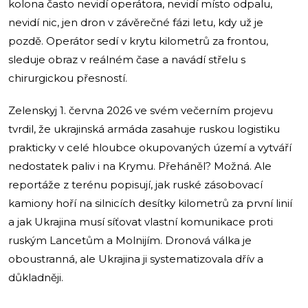
kolona často nevidí operátora, nevidí místo odpalu,
nevidí nic, jen dron v závěrečné fázi letu, kdy už je
pozdě. Operátor sedí v krytu kilometrů za frontou,
sleduje obraz v reálném čase a navádí střelu s
chirurgickou přesností.
Zelenskyj 1. června 2026 ve svém večerním projevu
tvrdil, že ukrajinská armáda zasahuje ruskou logistiku
prakticky v celé hloubce okupovaných území a vytváří
nedostatek paliv i na Krymu. Přeháněl? Možná. Ale
reportáže z terénu popisují, jak ruské zásobovací
kamiony hoří na silnicích desítky kilometrů za první linií
a jak Ukrajina musí síťovat vlastní komunikace proti
ruským Lancetům a Molnijím. Dronová válka je
oboustranná, ale Ukrajina ji systematizovala dřív a
důkladněji.