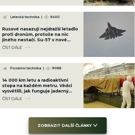
Letecká technika
|
9400
Rusové nasazují nejdražší letadlo
proti dronům, protože na nic
jiného nestačí. Su-57 v nové
konfiguraci stačí radar „Bělka“
ČÍST DÁLE
Pozemní technika
|
9088
14 000 km letu a radioaktivní
stopa na každém metru. Vědci
vysvětlili, jak funguje jaderný
motor ruské střely Burevestnik
ČÍST DÁLE
ZOBRAZIT DALŠÍ ČLÁNKY