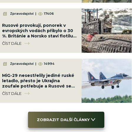
Zpravodajství
|
17406
Rusové provokují, ponorek v
evropských vodách přibylo o 30
%. Británie a Norsko staví flotilu
13 fregat, která je bude lovit
ČÍST DÁLE
Zpravodajství
|
14994
MiG-29 nesestřelily jediné ruské
letadlo, přesto je Ukrajina
zoufale potřebuje a Rusové se
bojí. Polsko jí pošle své poslední
ČÍST DÁLE
ZOBRAZIT DALŠÍ ČLÁNKY