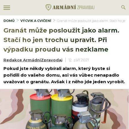
DOMŮ
VÝCVIK A CVIČENÍ
Granát může posloužit jako alarm. Stačí ho jen
Granát může posloužit jako alarm.
Stačí ho jen trochu upravit. Při
výpadku proudu vás nezklame
Redakce ArmádníZpravodaj
12. září 2021
Pokud jste někdy vybírali alarm, který byste si
pořídili do vašeho domu, asi vás vůbec nenapadlo
uvažovat o granátu. Avšak i z něho jde jeden vyrobit.