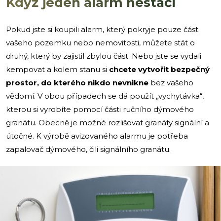
Když jeden alarm nestačí
Pokud jste si koupili alarm, který pokryje pouze část
vašeho pozemku nebo nemovitosti, můžete stát o
druhý, který by zajistil zbylou část. Nebo jste se vydali
kempovat a kolem stanu si
chcete vytvořit bezpečný
prostor, do kterého nikdo nevnikne
bez vašeho
vědomí. V obou případech se dá použít „vychytávka“,
kterou si vyrobíte pomocí části ručního dýmového
granátu. Obecně je možné rozlišovat granáty signální a
útočné. K výrobě avizovaného alarmu je potřeba
zapalovač dýmového, čili signálního granátu.