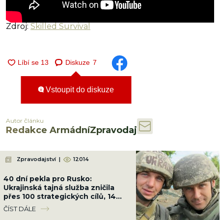
Zdroj:
Skilled Survival
Diskuze
7
Vstoupit do diskuze
Autor článku
Redakce ArmádníZpravodaj
Zpravodajství
|
12014
40 dní pekla pro Rusko:
Ukrajinská tajná služba zničila
přes 100 strategických cílů, 14
rafinerií a vyřadila 5 000
ČÍST DÁLE
okupantů