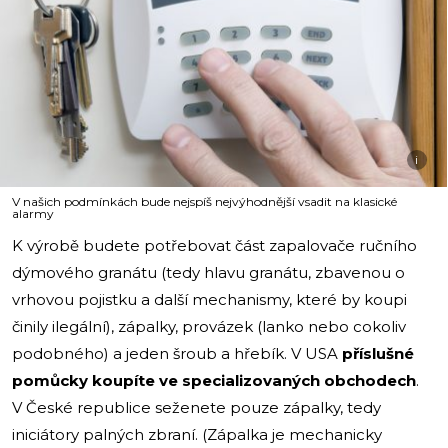
i
V našich podmínkách bude nejspíš nejvýhodnější vsadit na klasické
alarmy
K výrobě budete potřebovat část zapalovače ručního
dýmového granátu (tedy hlavu granátu, zbavenou o
vrhovou pojistku a další mechanismy, které by koupi
činily ilegální), zápalky, provázek (lanko nebo cokoliv
podobného) a jeden šroub a hřebík. V USA
příslušné
pomůcky koupíte ve specializovaných obchodech
.
V České republice seženete pouze zápalky, tedy
iniciátory palných zbraní. (Zápalka je mechanicky