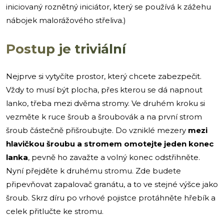
iniciovaný roznětný iniciátor, který se používá k zážehu
nábojek malorážového střeliva.)
Postup je triviální
Nejprve si vytyčíte prostor, který chcete zabezpečit.
Vždy to musí být plocha, přes kterou se dá napnout
lanko, třeba mezi dvěma stromy. Ve druhém kroku si
vezměte k ruce šroub a šroubovák a na první strom
šroub částečně přišroubujte. Do vzniklé mezery
mezi
hlavičkou šroubu a stromem omotejte jeden konec
lanka
, pevně ho zavažte a volný konec odstřihněte.
Nyní přejděte k druhému stromu. Zde budete
připevňovat zapalovač granátu, a to ve stejné výšce jako
šroub. Skrz díru po vrhové pojistce protáhněte hřebík a
celek přitlučte ke stromu.