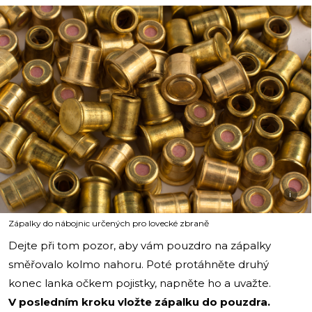
i
Zápalky do nábojnic určených pro lovecké zbraně
Dejte při tom pozor, aby vám pouzdro na zápalky
směřovalo kolmo nahoru. Poté protáhněte druhý
konec lanka očkem pojistky, napněte ho a uvažte.
V posledním kroku vložte zápalku do pouzdra.