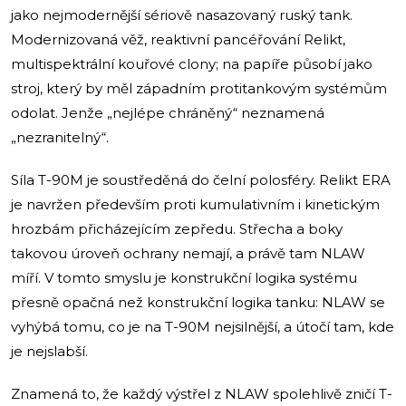
jako nejmodernější sériově nasazovaný ruský tank.
Modernizovaná věž, reaktivní pancéřování Relikt,
multispektrální kouřové clony; na papíře působí jako
stroj, který by měl západním protitankovým systémům
odolat. Jenže „nejlépe chráněný“ neznamená
„nezranitelný“.
Síla T-90M je soustředěná do čelní polosféry. Relikt ERA
je navržen především proti kumulativním i kinetickým
hrozbám přicházejícím zepředu. Střecha a boky
takovou úroveň ochrany nemají, a právě tam NLAW
míří. V tomto smyslu je konstrukční logika systému
přesně opačná než konstrukční logika tanku: NLAW se
vyhýbá tomu, co je na T-90M nejsilnější, a útočí tam, kde
je nejslabší.
Znamená to, že každý výstřel z NLAW spolehlivě zničí T-