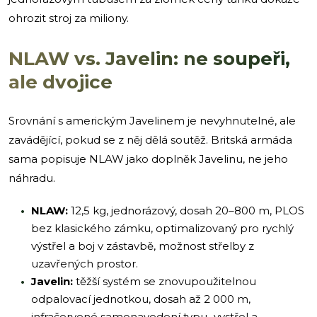
ohrozit stroj za miliony.
NLAW vs. Javelin: ne soupeři,
ale dvojice
Srovnání s americkým Javelinem je nevyhnutelné, ale
zavádějící, pokud se z něj dělá soutěž. Britská armáda
sama popisuje NLAW jako doplněk Javelinu, ne jeho
náhradu.
NLAW:
12,5 kg, jednorázový, dosah 20–800 m, PLOS
bez klasického zámku, optimalizovaný pro rychlý
výstřel a boj v zástavbě, možnost střelby z
uzavřených prostor.
Javelin:
těžší systém se znovupoužitelnou
odpalovací jednotkou, dosah až 2 000 m,
infračervené samonavedení typu „vystřel a