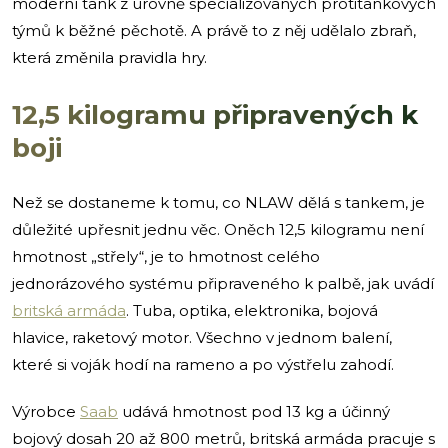
moderní tank z úrovně specializovaných protitankových
týmů k běžné pěchotě. A právě to z něj udělalo zbraň,
která změnila pravidla hry.
12,5 kilogramu připravených k
boji
Než se dostaneme k tomu, co NLAW dělá s tankem, je
důležité upřesnit jednu věc. Oněch 12,5 kilogramu není
hmotnost „střely“, je to hmotnost celého
jednorázového systému připraveného k palbě, jak uvádí
britská armáda
. Tuba, optika, elektronika, bojová
hlavice, raketový motor. Všechno v jednom balení,
které si voják hodí na rameno a po výstřelu zahodí.
Výrobce
Saab
udává hmotnost pod 13 kg a účinný
bojový dosah 20 až 800 metrů, britská armáda pracuje s