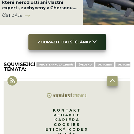
které nerozluští ani vlastní
experti, zachyceny v Chersonu.
Ukrajinci se proti ni neumí bránit
ČÍST DÁLE
ZOBRAZIT DALŠÍ ČLÁNKY
SOUVISEJÍCÍ
PROTITANKOVÁ ZBRAŇ
ŠVÉDSKO
UKRAJINA
UKRAJINSK
TÉMATA:
KONTAKT
REDAKCE
KARIÉRA
COOKIES
ETICKÝ KODEX