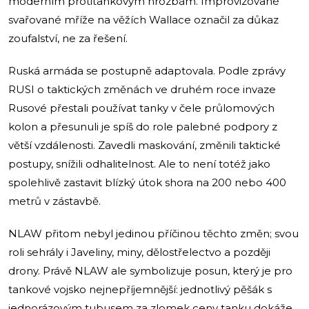
moderním protitankovým hrozbám. Improvizované
svařované mříže na věžích Wallace označil za důkaz
zoufalství, ne za řešení.
Ruská armáda se postupně adaptovala. Podle zprávy
RUSI o taktických změnách ve druhém roce invaze
Rusové přestali používat tanky v čele průlomových
kolon a přesunuli je spíš do role palebné podpory z
větší vzdálenosti. Zavedli maskování, změnili taktické
postupy, snížili odhalitelnost. Ale to není totéž jako
spolehlivě zastavit blízký útok shora na 200 nebo 400
metrů v zástavbě.
NLAW přitom nebyl jedinou příčinou těchto změn; svou
roli sehrály i Javeliny, miny, dělostřelectvo a později
drony. Právě NLAW ale symbolizuje posun, který je pro
tankové vojsko nejnepříjemnější: jednotlivý pěšák s
jednorázovým tubusem za zlomek ceny tanku dokáže