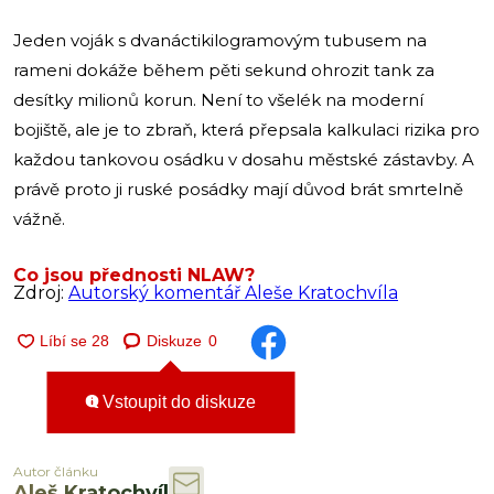
Jeden voják s dvanáctikilogramovým tubusem na
rameni dokáže během pěti sekund ohrozit tank za
desítky milionů korun. Není to všelék na moderní
bojiště, ale je to zbraň, která přepsala kalkulaci rizika pro
každou tankovou osádku v dosahu městské zástavby. A
právě proto ji ruské posádky mají důvod brát smrtelně
vážně.
Co jsou přednosti NLAW?
Zdroj:
Autorský komentář Aleše Kratochvíla
Diskuze
0
Vstoupit do diskuze
Autor článku
Aleš Kratochvíl