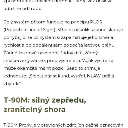
způsobí katastrofickou detonaci, která věž doslova
odtrhne od trupu.
Celý systém přitom funguje na principu PLOS
(Predicted Line of Sight). Střelec několik sekund sleduje
pohybující se cíl, systém si zapamatuje jeho směr a
rychlost a po odpálení sám dopočítá letovou dráhu.
Žádné laserové navedení, žádný drát, žádný
infračervený zámek před výstřelem. Voják vystřelí a
může okamžitě měnit pozici. Saab to shrnuje
jednoduše: „Sleduj pár sekund, vystřel, NLAW udělá
zbytek.“
T-90M: silný zepředu,
zranitelný shora
T-90M Proriv je v otevřených zdrojích běžně označován