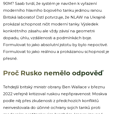
90M? Saab tvrdí, že systém je navržen k vyřazení
moderního hlavního bojového tanku jedinou ranou.
Britská laboratoř Dstl potvrzuje, že NLAW na Ukrajině
prokázal schopnost ničit moderní tanky. Výsledek
konkrétního zásahu ale vždy závisí na geometrii
dopadu, úhlu, vzdálenosti a podmínkách boje.
Formulovat to jako absolutní jistotu by bylo nepoctivé.
Formulovat to jako reálnou a prokázanou schopnost je
přesné.
Proč Rusko nemělo odpověď
Tehdejší britský ministr obrany Ben Wallace v březnu
2022 veřejně kritizoval ruskou nepřipravenost: Moskva
podle něj přes zkušenosti z předchozích konfliktů
neinvestovala do účinné ochrany svých tanků proti