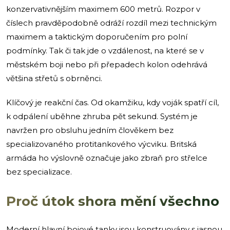
konzervativnějším maximem 600 metrů. Rozpor v
číslech pravděpodobně odráží rozdíl mezi technickým
maximem a taktickým doporučením pro polní
podmínky. Tak či tak jde o vzdálenost, na které se v
městském boji nebo při přepadech kolon odehrává
většina střetů s obrněnci.
Klíčový je reakční čas. Od okamžiku, kdy voják spatří cíl,
k odpálení uběhne zhruba pět sekund. Systém je
navržen pro obsluhu jedním člověkem bez
specializovaného protitankového výcviku. Britská
armáda ho výslovně označuje jako zbraň pro střelce
bez specializace.
Proč útok shora mění všechno
Moderní hlavní bojové tanky jsou konstruovány s jasnou