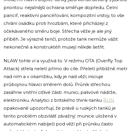
prioritou: nejsilnější ochrana směřuje dopředu. Čelní
pancíř, reaktivní pancéřování, kompozitní vrstvy, to vše
chrání osádku proti hrozbám, které přicházejí z
očekávaného směru boje. Střecha věže je ale jiný
příběh. Je výrazně tenčí, protože tank nemůže vážit
nekonečně a konstruktéři musejí někde šetřit.
NLAW tohle ví a využívá to. V režimu OTA (Overfly Top
Attack) střela neletí přímo do cíle. Přeletí přibližně metr
nad ním a v okamžiku, kdy je nad věží, iniciuje
průbojnou hlavici směrem dolů. Průnik střechou
zasáhne vnitřní citlivé části: munici, palivové nádrže,
elektroniku. Analytici z britského think-tanku
RUSI
opakovaně upozorňují, že právě u ruských tanků je
tento problém obzvlášť závažný: munice uložená v
automatickém nabíječi pod věží při průniku často