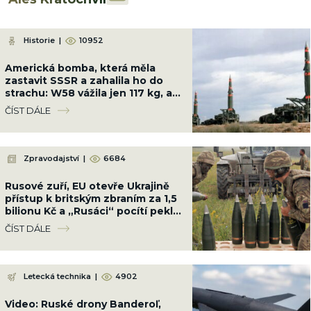
Historie
|
10952
Americká bomba, která měla
zastavit SSSR a zahalila ho do
strachu: W58 vážila jen 117 kg, ale
měla sílu 200 kilotun
ČÍST DÁLE
Zpravodajství
|
6684
Rusové zuří, EU otevře Ukrajině
přístup k britským zbraním za 1,5
bilionu Kč a „Rusáci“ pocítí peklo
na zemi
ČÍST DÁLE
Letecká technika
|
4902
Video: Ruské drony Banderoľ,