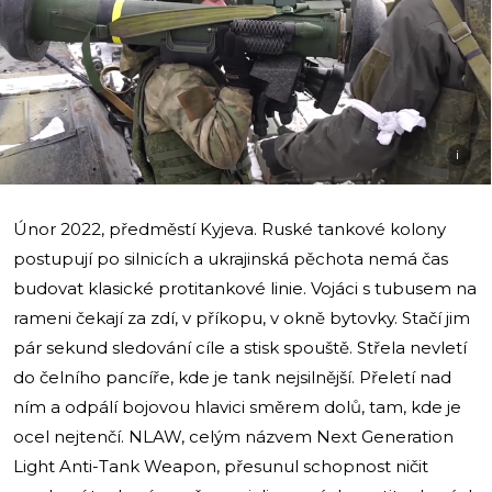
i
Únor 2022, předměstí Kyjeva. Ruské tankové kolony
postupují po silnicích a ukrajinská pěchota nemá čas
budovat klasické protitankové linie. Vojáci s tubusem na
rameni čekají za zdí, v příkopu, v okně bytovky. Stačí jim
pár sekund sledování cíle a stisk spouště. Střela nevletí
do čelního pancíře, kde je tank nejsilnější. Přeletí nad
ním a odpálí bojovou hlavici směrem dolů, tam, kde je
ocel nejtenčí. NLAW, celým názvem Next Generation
Light Anti-Tank Weapon, přesunul schopnost ničit