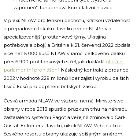
zapomeň“, tandemová kumulativní hlavice.
V praxi: NLAW pro lehkou pěchotu, krátkou vzdálenost
a přepadovou taktiku. Javelin pro delší střety a
specializovanější protitankové týmy. Ukrajina
potřebovala obojí, a Británie k 21. červenci 2022 dodala
více než 5 000 kusů NLAW v rámci celkového balíku
přes 6 900 protitankových střel, jak dokládá
oficiální
parlamentní prohlášení
. Následný kontrakt z prosince
2022 v hodnotě 229 milionů liber zajistil výrobu dalších
tisíců kusů pro doplnění britských zásob.
Česká armáda NLAW ve výzbroji nemá. Ministerstvo
obrany v roce 2018 spustilo průzkum trhu na náhradu
zastaralého systému Fagot a veřejně zmiňovalo Carl-
Gustaf, Enforcer a Javelin, nikoli NLAW. Veřejná linie
českého resortu obrany ukazuje spíš jiným směrem.