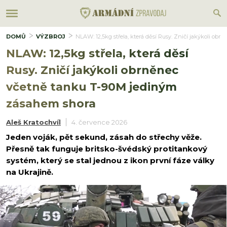
DOMŮ
VÝZBROJ
NLAW: 12,5kg střela, která děsí Rusy. Zničí jakýkoli o
NLAW: 12,5kg střela, která děsí
Rusy. Zničí jakýkoli obrněnec
včetně tanku T-90M jediným
zásahem shora
Aleš Kratochvíl
4. července 2026
Jeden voják, pět sekund, zásah do střechy věže.
Přesně tak funguje britsko-švédský protitankový
systém, který se stal jednou z ikon první fáze války
na Ukrajině.