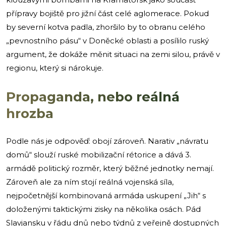
přípravy bojiště pro jižní část celé aglomerace. Pokud
by severní kotva padla, zhoršilo by to obranu celého
„pevnostního pásu“ v Doněcké oblasti a posílilo ruský
argument, že dokáže měnit situaci na zemi silou, právě v
regionu, který si nárokuje.
Propaganda, nebo reálná
hrozba
Podle nás je odpověď: obojí zároveň. Narativ „návratu
domů“ slouží ruské mobilizační rétorice a dává 3.
armádě politický rozměr, který běžné jednotky nemají.
Zároveň ale za ním stojí reálná vojenská síla,
nejpočetnější kombinovaná armáda uskupení „Jih“ s
doloženými taktickými zisky na několika osách. Pád
Slavjansku v řádu dnů nebo týdnů z veřejně dostupných