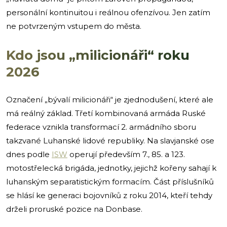
personální kontinuitou i reálnou ofenzívou. Jen zatím
ne potvrzeným vstupem do města.
Kdo jsou „milicionáři“ roku
2026
Označení „bývalí milicionáři“ je zjednodušení, které ale
má reálný základ. Třetí kombinovaná armáda Ruské
federace vznikla transformací 2. armádního sboru
takzvané Luhanské lidové republiky. Na slavjanské ose
dnes podle
ISW
operují především 7., 85. a 123.
motostřelecká brigáda, jednotky, jejichž kořeny sahají k
luhanským separatistickým formacím. Část příslušníků
se hlásí ke generaci bojovníků z roku 2014, kteří tehdy
drželi proruské pozice na Donbase.