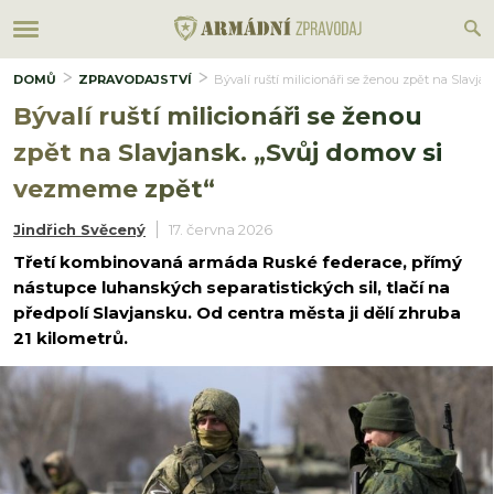
DOMŮ
ZPRAVODAJSTVÍ
Bývalí ruští milicionáři se ženou zpět na Slavj
Bývalí ruští milicionáři se ženou
zpět na Slavjansk. „Svůj domov si
vezmeme zpět“
Jindřich Svěcený
17. června 2026
Třetí kombinovaná armáda Ruské federace, přímý
nástupce luhanských separatistických sil, tlačí na
předpolí Slavjansku. Od centra města ji dělí zhruba
21 kilometrů.