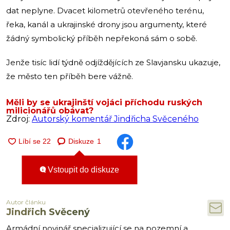
dat neplyne. Dvacet kilometrů otevřeného terénu,
řeka, kanál a ukrajinské drony jsou argumenty, které
žádný symbolický příběh nepřekoná sám o sobě.
Jenže tisíc lidí týdně odjíždějících ze Slavjansku ukazuje,
že město ten příběh bere vážně.
Měli by se ukrajinští vojáci příchodu ruských
milicionářů obávat?
Zdroj:
Autorský komentář Jindřicha Svěceného
Diskuze
1
Vstoupit do diskuze
Autor článku
Jindřich Svěcený
Armádní novinář specializující se na pozemní a