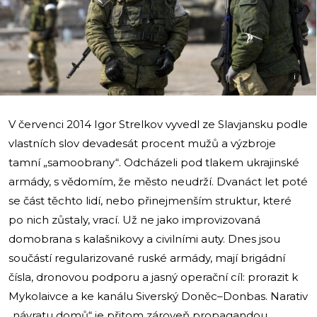
i
V červenci 2014 Igor Strelkov vyvedl ze Slavjansku podle
vlastních slov devadesát procent mužů a výzbroje
tamní „samoobrany“. Odcházeli pod tlakem ukrajinské
armády, s vědomím, že město neudrží. Dvanáct let poté
se část těchto lidí, nebo přinejmenším struktur, které
po nich zůstaly, vrací. Už ne jako improvizovaná
domobrana s kalašnikovy a civilními auty. Dnes jsou
součástí regularizované ruské armády, mají brigádní
čísla, dronovou podporu a jasný operační cíl: prorazit k
Mykolaivce a ke kanálu Siverský Doněc–Donbas. Narativ
„návratu domů“ je přitom zároveň propagandou,