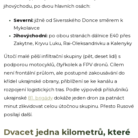
jihovýchodu, po dvou hlavních osách:
Severní:
jižně od Siversského Donce směrem k
Mykolaivce
Jihovýchodní:
po obou stranách dálnice E40 přes
Zakytne, Kryvu Luku, Rai-Oleksandrivku a Kalenyky
Útočí malé pěší infiltrační skupiny (pět, deset lidí) s
podporou motocyklů, čtyřkolek a FPV dronů. Cílem
není frontální průlom, ale postupné zakousávání do
křídel ukrajinské obrany, přiblížení se ke kanálu a
rozpojení logistických tras. Podle výpovědi příslušníků
ukrajinské
81. brigády
dokáže jeden dron za patnáct
minut zlikvidovat celou útočnou skupinu. Přesto Rusové
posílají další.
Dvacet jedna kilometrů, které