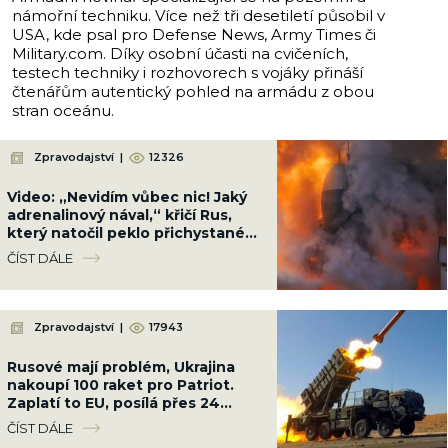
námořní techniku. Více než tři desetiletí působil v
USA, kde psal pro Defense News, Army Times či
Military.com. Díky osobní účasti na cvičeních,
testech techniky i rozhovorech s vojáky přináší
čtenářům autentický pohled na armádu z obou
stran oceánu.
Zpravodajství
|
12326
Video: „Nevidím vůbec nic! Jaký
adrenalinový nával,“ křičí Rus,
který natočil peklo přichystané
Ukrajinci cestou na Krym
ČÍST DÁLE
Zpravodajství
|
17943
Rusové mají problém, Ukrajina
nakoupí 100 raket pro Patriot.
Zaplatí to EU, posílá přes 24
miliard Kč
ČÍST DÁLE