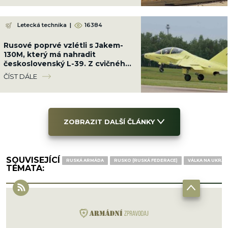
Letecká technika
|
16384
Rusové poprvé vzlétli s Jakem-
130M, který má nahradit
československý L-39. Z cvičného
letounu dělají bojový
ČÍST DÁLE
ZOBRAZIT DALŠÍ ČLÁNKY
SOUVISEJÍCÍ
RUSKÁ ARMÁDA
RUSKO (RUSKÁ FEDERACE)
VÁLKA NA UKRAJ
TÉMATA: