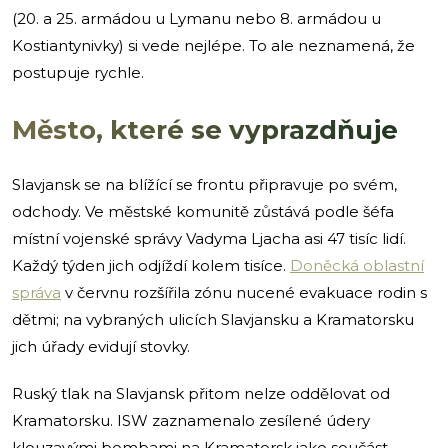
(20. a 25. armádou u Lymanu nebo 8. armádou u
Kostiantynivky) si vede nejlépe. To ale neznamená, že
postupuje rychle.
Město, které se vyprazdňuje
Slavjansk se na blížící se frontu připravuje po svém,
odchody. Ve městské komunitě zůstává podle šéfa
místní vojenské správy Vadyma Ljacha asi 47 tisíc lidí.
Každý týden jich odjíždí kolem tisíce.
Doněcká oblastní
správa
v červnu rozšířila zónu nucené evakuace rodin s
dětmi; na vybraných ulicích Slavjansku a Kramatorsku
jich úřady evidují stovky.
Ruský tlak na Slavjansk přitom nelze oddělovat od
Kramatorsku. ISW zaznamenalo zesílené údery
klouzavými bombami na Kramatorsk jako součást