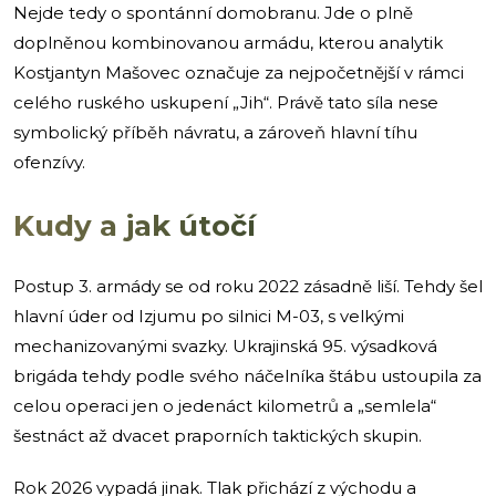
Nejde tedy o spontánní domobranu. Jde o plně
doplněnou kombinovanou armádu, kterou analytik
Kostjantyn Mašovec označuje za nejpočetnější v rámci
celého ruského uskupení „Jih“. Právě tato síla nese
symbolický příběh návratu, a zároveň hlavní tíhu
ofenzívy.
Kudy a jak útočí
Postup 3. armády se od roku 2022 zásadně liší. Tehdy šel
hlavní úder od Izjumu po silnici M-03, s velkými
mechanizovanými svazky. Ukrajinská 95. výsadková
brigáda tehdy podle svého náčelníka štábu ustoupila za
celou operaci jen o jedenáct kilometrů a „semlela“
šestnáct až dvacet praporních taktických skupin.
Rok 2026 vypadá jinak. Tlak přichází z východu a