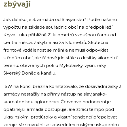
zbývají
Jak daleko je 3. armáda od Slavjansku? Podle našeho
výpočtu na základě souřadnic obcí na předpolí leží
Kryva Luka přibližně 21 kilometrů vzdušnou čarou od
centra města, Zakytne asi 25 kilometrů. Skutečná
frontová vzdálenost se mění a nemusí odpovídat
středům obcí, ale řádově jde stále o desítky kilometrů
terénu: otevřených polí u Mykolaivky, výšin, řeky
Siverský Doněc a kanálu.
ISW na konci března konstatovalo, že dosavadní zisky 3.
armády nestačily na přímý nástup na slavjansko-
kramatorskou aglomeraci. Červnové hodnocení je
opatrnější: armáda postupuje, ale ztrácí tempo pod
ukrajinskými protiútoky a vlastní tendencí přepalovat
zdroje. Ve srovnání se sousedními ruskými uskupeními