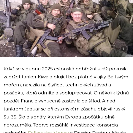
i
Když se v dubnu 2025 estonská pobřežní stráž pokusila
zadržet tanker Kiwala plující bez platné vlajky Baltským
mořem, narazila na čtyřicet technických závad a
posádku, která odmítala spolupracovat. O několik týdnů
později Francie vynuceně zastavila další loď. A nad
tankrem Jaguar se při estonském zásahu objevil ruský
Su-35. Šlo o signály, kterým Evropa zpočátku plně
nerozuměla. Teprve rozsáhlá investigace konsorcia
vedeného
Follow the Money
a Dossier Center ukázala,