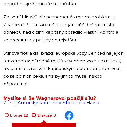
nepotřebuje komisaře na můstku.
Zmizení hlídačů ale neznamená zmizení problému.
Znamená, že Rusko našlo elegantnější řešení: místo
dohledu nad cizími kapitány dosadilo vlastní. Kontrola
se přesunula z paluby do rejstříku.
Stínová flotila dál brázdí evropské vody. Jen teď na jejích
tankerech sedí méně mužů s wagnerovskou minulostí,
a víc mužů s ruským kapitánským patentem, kteří vědí,
co se od nich čeká, aniž by jim to musel někdo
připomínat.
Myslíte si, že Wagnerovci použijí sílu?
Zdroj:
Autorský komentář Stanislava Havla
Diskuze
3