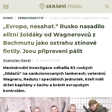
DOMŮ
ZPRAVODAJSTVÍ
„Evropo, nesahat.“ Rusko nasadilo elitní žoldáky
„Evropo, nesahat.“ Rusko nasadilo
elitní žoldáky od Wagnerovců z
Bachmutu jako ostrahu stínové
flotily. Jsou připraveni pálit
Stanislav Havel
14. června 2026
Mezinárodní investigace odhalila 83 ruských
„hlídačů“ na sankcionovaných tankerech, veteránů
Wagneru, Redutu i speciálních jednotek, kteří měli
držet kapitány v šachu a bránit evropským
kontrolám.