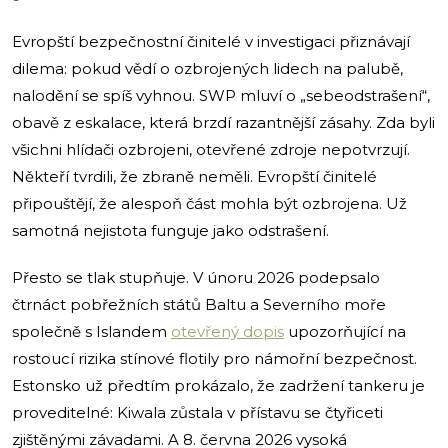
Evropští bezpečnostní činitelé v investigaci přiznávají
dilema: pokud vědí o ozbrojených lidech na palubě,
nalodění se spíš vyhnou. SWP mluví o „sebeodstrašení“,
obavě z eskalace, která brzdí razantnější zásahy. Zda byli
všichni hlídači ozbrojeni, otevřené zdroje nepotvrzují.
Někteří tvrdili, že zbraně neměli. Evropští činitelé
připouštějí, že alespoň část mohla být ozbrojena. Už
samotná nejistota funguje jako odstrašení.
Přesto se tlak stupňuje. V únoru 2026 podepsalo
čtrnáct pobřežních států Baltu a Severního moře
společně s Islandem
otevřený dopis
upozorňující na
rostoucí rizika stínové flotily pro námořní bezpečnost.
Estonsko už předtím prokázalo, že zadržení tankeru je
proveditelné: Kiwala zůstala v přístavu se čtyřiceti
zjištěnými závadami. A 8. června 2026 vysoká