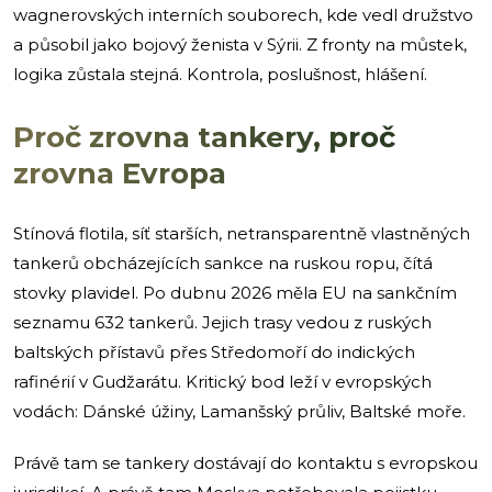
wagnerovských interních souborech, kde vedl družstvo
a působil jako bojový ženista v Sýrii. Z fronty na můstek,
logika zůstala stejná. Kontrola, poslušnost, hlášení.
Proč zrovna tankery, proč
zrovna Evropa
Stínová flotila, síť starších, netransparentně vlastněných
tankerů obcházejících sankce na ruskou ropu, čítá
stovky plavidel. Po dubnu 2026 měla EU na sankčním
seznamu 632 tankerů. Jejich trasy vedou z ruských
baltských přístavů přes Středomoří do indických
rafinérií v Gudžarátu. Kritický bod leží v evropských
vodách: Dánské úžiny, Lamanšský průliv, Baltské moře.
Právě tam se tankery dostávají do kontaktu s evropskou