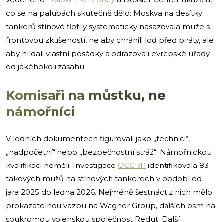
co se na palubách skutečně dělo: Moskva na desítky
tankerů stínové flotily systematicky nasazovala muže s
frontovou zkušeností, ne aby chránili loď před piráty, ale
aby hlídali vlastní posádky a odrazovali evropské úřady
od jakéhokoli zásahu.
Komisaři na můstku, ne
námořníci
V lodních dokumentech figurovali jako „technici“,
„nadpočetní“ nebo „bezpečnostní stráž“. Námořnickou
kvalifikaci neměli. Investigace
OCCRP
identifikovala 83
takových mužů na stínových tankerech v období od
jara 2025 do ledna 2026. Nejméně šestnáct z nich mělo
prokazatelnou vazbu na Wagner Group, dalších osm na
soukromou vojenskou společnost Redut. Další