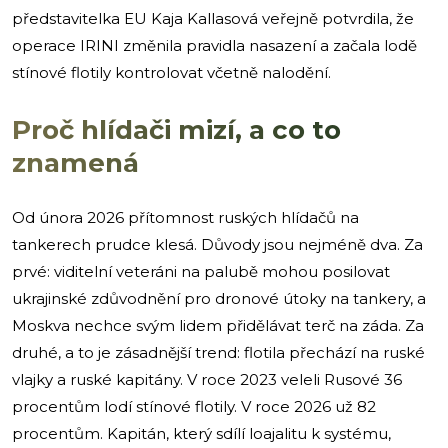
představitelka EU Kaja Kallasová veřejně potvrdila, že
operace IRINI změnila pravidla nasazení a začala lodě
stínové flotily kontrolovat včetně nalodění.
Proč hlídači mizí, a co to
znamená
Od února 2026 přítomnost ruských hlídačů na
tankerech prudce klesá. Důvody jsou nejméně dva. Za
prvé: viditelní veteráni na palubě mohou posilovat
ukrajinské zdůvodnění pro dronové útoky na tankery, a
Moskva nechce svým lidem přidělávat terč na záda. Za
druhé, a to je zásadnější trend: flotila přechází na ruské
vlajky a ruské kapitány. V roce 2023 veleli Rusové 36
procentům lodí stínové flotily. V roce 2026 už 82
procentům. Kapitán, který sdílí loajalitu k systému,