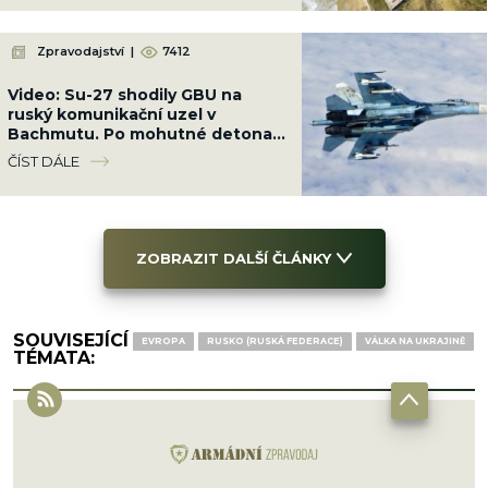
Zpravodajství
|
7412
Video: Su-27 shodily GBU na
ruský komunikační uzel v
Bachmutu. Po mohutné detonaci
přestala základna existovat
ČÍST DÁLE
ZOBRAZIT DALŠÍ ČLÁNKY
SOUVISEJÍCÍ
EVROPA
RUSKO (RUSKÁ FEDERACE)
VÁLKA NA UKRAJINĚ
TÉMATA: