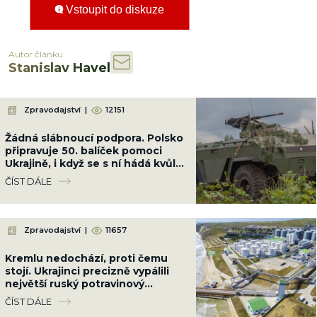
Vstoupit do diskuze
Autor článku
Stanislav Havel
Zpravodajství
|
12151
Žádná slábnoucí podpora. Polsko
připravuje 50. balíček pomoci
Ukrajině, i když se s ní hádá kvůli
Banderovi
ČÍST DÁLE
Zpravodajství
|
11657
Kremlu nedochází, proti čemu
stojí. Ukrajinci precizně vypálili
největší ruský potravinový
terminál. Nebude slunečnicový
ČÍST DÁLE
olej