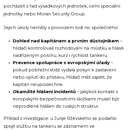
pocházeli z řad výsadkových jednotek, celní speciální
jednotky nebo Moran Security Group.
Jejich úkoly neměly s provozem lodi nic společného:
Dohled nad kapitánem a prvním důstojníkem
–
hlídači kontrolovali rozhodování na můstku a hlásili
nadřízeným polohu, kurz i rychlost tankeru.
Prevence spolupráce s evropskými úřady
–
pokud pobřežní stráž vydala pokyn k zastavení
nebo vplutí do přístavu, hlídači měli zajistit, že
kapitán neuposlechne.
Okamžité hlášení incidentů
– jakýkoli kontakt s
evropskými bezpečnostními složkami musel být
neprodleně hlášen do ruských struktur.
Příklad z investigace: u Jurije Rževského se podařilo
spojit službu na tankeru se záznamem ve