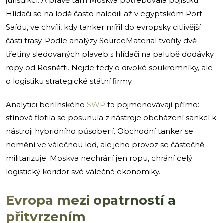
jurisdikcí. A právě tam Moskva potřebovala pojistku.
Hlídači se na lodě často nalodili až v egyptském Port
Saídu, ve chvíli, kdy tanker mířil do evropsky citlivější
části trasy. Podle analýzy SourceMaterial tvořily dvě
třetiny sledovaných plaveb s hlídači na palubě dodávky
ropy od Rosněfti. Nejde tedy o divoké soukromníky, ale
o logistiku strategické státní firmy.
Analytici berlínského
SWP
to pojmenovávají přímo:
stínová flotila se posunula z nástroje obcházení sankcí k
nástroji hybridního působení. Obchodní tanker se
nemění ve válečnou loď, ale jeho provoz se částečně
militarizuje. Moskva nechrání jen ropu, chrání celý
logistický koridor své válečné ekonomiky.
Evropa mezi opatrností a
přitvrzením