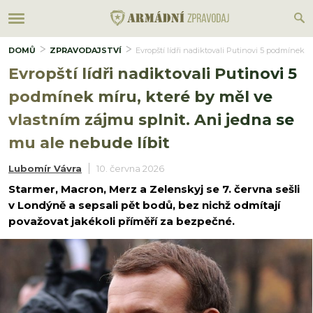
DOMŮ
ZPRAVODAJSTVÍ
Evropští lídři nadiktovali Putinovi 5 podmínek m
Evropští lídři nadiktovali Putinovi 5
podmínek míru, které by měl ve
vlastním zájmu splnit. Ani jedna se
mu ale nebude líbit
Lubomír Vávra
10. června 2026
Starmer, Macron, Merz a Zelenskyj se 7. června sešli
v Londýně a sepsali pět bodů, bez nichž odmítají
považovat jakékoli příměří za bezpečné.