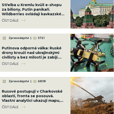
Střelba u Kremlu kvůli e-shopu
za biliony, Putin panikaří.
Wildberries ovládají kavkazské
klany a teď po něm jde i Kyjev
ČÍST DÁLE
Zpravodajství
|
5721
Putinova odporná válka: Ruské
drony krouží nad ukrajinskými
civilisty a bez milosti je zabíjí.
Bezmála 1 000 mrtvých, z toho
ČÍST DÁLE
179 dětí
Zpravodajství
|
6838
Rusové postupují v Charkovské
oblasti, fronta se posouvá.
Vlastní analytici ukazují mapu,
kde Ukrajinci ztrácejí pozice
ČÍST DÁLE