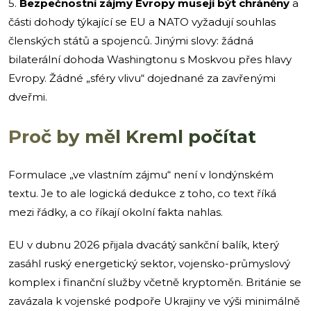
5.
Bezpečnostní zájmy Evropy musejí být chráněny
a
části dohody týkající se EU a NATO vyžadují souhlas
členských států a spojenců. Jinými slovy: žádná
bilaterální dohoda Washingtonu s Moskvou přes hlavy
Evropy. Žádné „sféry vlivu“ dojednané za zavřenými
dveřmi.
Proč by měl Kreml počítat
Formulace „ve vlastním zájmu“ není v londýnském
textu. Je to ale logická dedukce z toho, co text říká
mezi řádky, a co říkají okolní fakta nahlas.
EU v dubnu 2026 přijala dvacátý sankční balík, který
zasáhl ruský energetický sektor, vojensko-průmyslový
komplex i finanční služby včetně kryptoměn. Británie se
zavázala k vojenské podpoře Ukrajiny ve výši minimálně