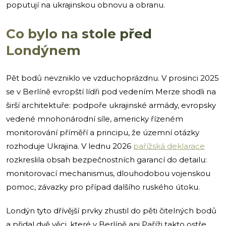
poputují na ukrajinskou obnovu a obranu.
Co bylo na stole před
Londýnem
Pět bodů nevzniklo ve vzduchoprázdnu. V prosinci 2025
se v Berlíně evropští lídři pod vedením Merze shodli na
širší architektuře: podpoře ukrajinské armády, evropsky
vedené mnohonárodní síle, americky řízeném
monitorování příměří a principu, že územní otázky
rozhoduje Ukrajina. V lednu 2026
pařížská deklarace
rozkreslila obsah bezpečnostních garancí do detailu:
monitorovací mechanismus, dlouhodobou vojenskou
pomoc, závazky pro případ dalšího ruského útoku.
Londýn tyto dřívější prvky zhustil do pěti čitelných bodů
a přidal dvě věci, které v Berlíně ani Paříži takto ostře