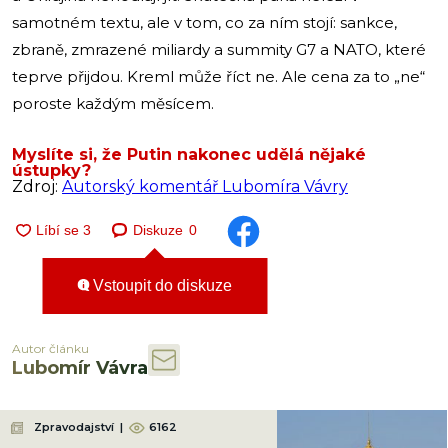
samotném textu, ale v tom, co za ním stojí: sankce,
zbraně, zmrazené miliardy a summity G7 a NATO, které
teprve přijdou. Kreml může říct ne. Ale cena za to „ne“
poroste každým měsícem.
Myslíte si, že Putin nakonec udělá nějaké
ústupky?
Zdroj:
Autorský komentář Lubomíra Vávry
Diskuze
0
Vstoupit do diskuze
Autor článku
Lubomír Vávra
Zpravodajství
|
6162