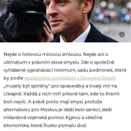
i
Nejde o hotovou mírovou smlouvu. Nejde ani o
ultimátum v právním slova smyslu. Jde o společně
vyhlášené vyjednávací minimum, sadu podmínek, které
by podle
společného prohlášení z Downing Street
„musely být splněny“ pro spravedlivý a trvalý mír na
Ukrajině. Každá z nich míří přesně tam, kde to Kreml
bolí nejvíc. A právě proto mají smysl, protože
alternativou pro Moskvu je další kolo sankcí, další
miliardová vojenská pomoc Kyjevu a válečná
ekonomika, která Rusko pomalu dusí.