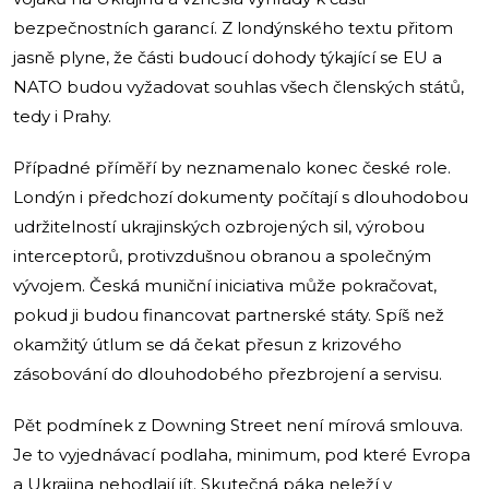
bezpečnostních garancí. Z londýnského textu přitom
jasně plyne, že části budoucí dohody týkající se EU a
NATO budou vyžadovat souhlas všech členských států,
tedy i Prahy.
Případné příměří by neznamenalo konec české role.
Londýn i předchozí dokumenty počítají s dlouhodobou
udržitelností ukrajinských ozbrojených sil, výrobou
interceptorů, protivzdušnou obranou a společným
vývojem. Česká muniční iniciativa může pokračovat,
pokud ji budou financovat partnerské státy. Spíš než
okamžitý útlum se dá čekat přesun z krizového
zásobování do dlouhodobého přezbrojení a servisu.
Pět podmínek z Downing Street není mírová smlouva.
Je to vyjednávací podlaha, minimum, pod které Evropa
a Ukrajina nehodlají jít. Skutečná páka neleží v