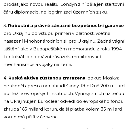
prodat jako novou realitu; Londýn z ní dělá jen startovní
čáru diplomacie, ne legitimizaci územních zisků.
3.
Robustní a právně závazné bezpečnostní garance
pro Ukrajinu po vstupu příměří v platnost, včetně
nasazení Mnohonárodních sil pro Ukrajinu. Žádná vágní
ujištění jako v Budapešťském memorandu z roku 1994.
Tentokrát jde o právní závazek, monitorovací
mechanismus a vojáky na zemi.
4.
Ruská aktiva zůstanou zmrazena
, dokud Moskva
neukončí agresi a nenahradí škody. Přibližně 200 miliard
eur leží v evropských institucích. Výnosy z nich už tečou
na Ukrajinu; jen Euroclear odvedl do evropského fondu
zhruba 165 miliard korun, další platba kolem 35 miliard
korun má přijít v červenci.