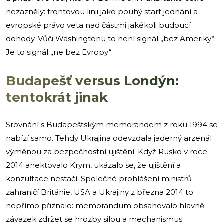
nezazněly: frontovou linii jako pouhý start jednání a
evropské právo veta nad částmi jakékoli budoucí
dohody. Vůči Washingtonu to není signál „bez Ameriky“.
Je to signál „ne bez Evropy“.
Budapešť versus Londýn:
tentokrát jinak
Srovnání s Budapešťským memorandem z roku 1994 se
nabízí samo. Tehdy Ukrajina odevzdala jaderný arzenál
výměnou za bezpečnostní ujištění. Když Rusko v roce
2014 anektovalo Krym, ukázalo se, že ujištění a
konzultace nestačí. Společné prohlášení ministrů
zahraničí Británie, USA a Ukrajiny z března 2014 to
nepřímo přiznalo: memorandum obsahovalo hlavně
závazek zdržet se hrozby silou a mechanismus