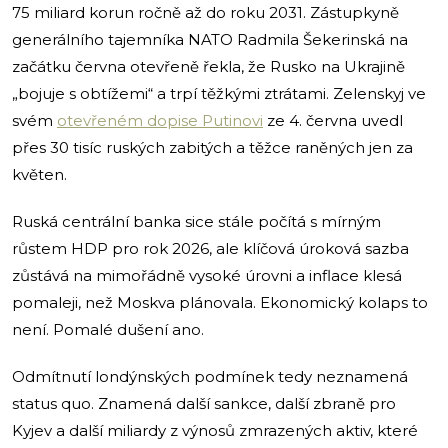
75 miliard korun ročně až do roku 2031. Zástupkyně
generálního tajemníka NATO Radmila Šekerinská na
začátku června otevřeně řekla, že Rusko na Ukrajině
„bojuje s obtížemi“ a trpí těžkými ztrátami. Zelenskyj ve
svém
otevřeném dopise Putinovi
ze 4. června uvedl
přes 30 tisíc ruských zabitých a těžce raněných jen za
květen.
Ruská centrální banka sice stále počítá s mírným
růstem HDP pro rok 2026, ale klíčová úroková sazba
zůstává na mimořádně vysoké úrovni a inflace klesá
pomaleji, než Moskva plánovala. Ekonomický kolaps to
není. Pomalé dušení ano.
Odmítnutí londýnských podmínek tedy neznamená
status quo. Znamená další sankce, další zbraně pro
Kyjev a další miliardy z výnosů zmrazených aktiv, které