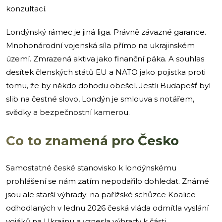
konzultací.
Londýnský rámec je jiná liga. Právně závazné garance.
Mnohonárodní vojenská síla přímo na ukrajinském
území. Zmrazená aktiva jako finanční páka. A souhlas
desítek členských států EU a NATO jako pojistka proti
tomu, že by někdo dohodu obešel. Jestli Budapešť byl
slib na čestné slovo, Londýn je smlouva s notářem,
svědky a bezpečnostní kamerou.
Co to znamená pro Česko
Samostatné české stanovisko k londýnskému
prohlášení se nám zatím nepodařilo dohledat. Známé
jsou ale starší výhrady: na pařížské schůzce Koalice
odhodlaných v lednu 2026 česká vláda odmítla vyslání
vojáků na Ukrajinu a vznesla výhrady k části