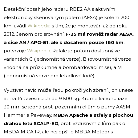
Detekční dosah jeho radaru RBE2 AA s aktivním
elektronicky skenovaným polem (AESA) je kolem 200
km, uvádí
Wikipedia
s tím, že je montován až od roku
2012. Jenom pro srovnání,
F-35 má rovněž radar AESA,
a sice AN / APG-81, ale s dosahem pouze 160 km
,
potvrzuje
Wikipedia
. Rafale je potom dostupný ve
variantách C (jednomístná verze), B (dvoumístná verze
vhodná na průzkumné a bombardovací mise), a M
(jednomístná verze pro letadlové lodě).
Využívat navíc může řadu pokročilých zbraní, jich unese
až na 14 závěsnících do 9 500 kg. Kromě kanónu ráže
30 mm se jedná proti pozemním cílům o pumy AASM
Hammer a Paveway,
MBDA Apache a střely s plochou
dráhou letu SCALP-EG
, proti vzdušným cílům pak o
MBDA MICA IR, ale nejlepší je MBDA Meteor s