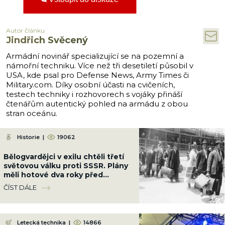
Autor článku
Jindřich Svěcený
Armádní novinář specializující se na pozemní a
námořní techniku. Více než tři desetiletí působil v
USA, kde psal pro Defense News, Army Times či
Military.com. Díky osobní účasti na cvičeních,
testech techniky i rozhovorech s vojáky přináší
čtenářům autentický pohled na armádu z obou
stran oceánu.
Historie
|
19062
Bělogvardějci v exilu chtěli třetí
světovou válku proti SSSR. Plány
měli hotové dva roky před
vznikem NATO
ČÍST DÁLE
Letecká technika
|
14866