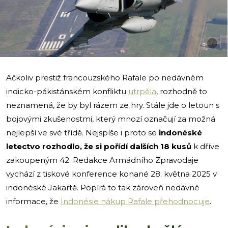
i
Ačkoliv prestiž francouzského Rafale po nedávném
indicko-pákistánském konfliktu
utrpěla
, rozhodně to
neznamená, že by byl rázem ze hry. Stále jde o letoun s
bojovými zkušenostmi, který mnozí označují za možná
nejlepší ve své třídě. Nejspíše i proto se
indonéské
letectvo rozhodlo, že si pořídí dalších 18 kusů
k dříve
zakoupeným 42. Redakce Armádního Zpravodaje
vychází z tiskové konference konané 28. května 2025 v
indonéské Jakartě. Popírá to tak zároveň nedávné
informace, že
Indonésie nákup Rafale přehodnocuje
.