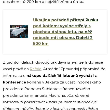
dosahem až 200 km a největší zónou úniku.
Ukrajina pořádně přitopí Rusku
pod kotlem: vyvine střely s
plochou dráhou letu, na něž
nebude mít obranu. Doletí 2
500 km
Z těchto i dalších důvodů tak dává smysl, že Indonésie
vsází právě na
Rafale
. Armádní Zpravodaj připomíná, že
informace o
nákupu dalších 18 letounů vychází z
konference
konané v Jakartě za účasti indonéského
prezidenta Prabowa Subianta a francouzského
prezidenta Emmanuela Macrona.
„Oznámené
rozhodnutí pokračovat v nákupu těchto stíhaček je
důkazem důvěry Jakarty v bojové schopnosti těchto