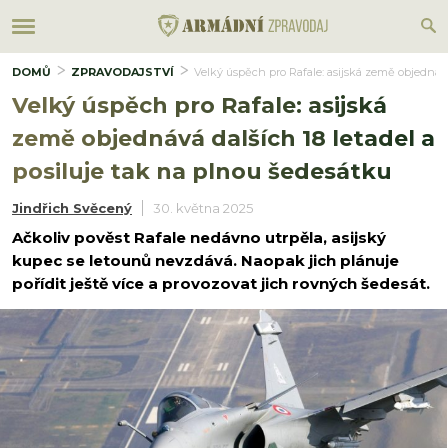
DOMŮ
ZPRAVODAJSTVÍ
Velký úspěch pro Rafale: asijská země objednává
Velký úspěch pro Rafale: asijská
země objednává dalších 18 letadel a
posiluje tak na plnou šedesátku
Jindřich Svěcený
30. května 2025
Ačkoliv pověst Rafale nedávno utrpěla, asijský
kupec se letounů nevzdává. Naopak jich plánuje
pořídit ještě více a provozovat jich rovných šedesát.