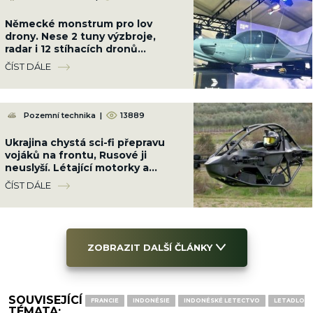
Německé monstrum pro lov
drony. Nese 2 tuny výzbroje,
radar i 12 stíhacích dronů
najednou
ČÍST DÁLE
Pozemní technika
|
13889
Ukrajina chystá sci-fi přepravu
vojáků na frontu, Rusové ji
neuslyší. Létající motorky a
„aerobuginy“ jsou za rohem
ČÍST DÁLE
ZOBRAZIT DALŠÍ ČLÁNKY
SOUVISEJÍCÍ
FRANCIE
INDONÉSIE
INDONÉSKÉ LETECTVO
LETADLO
TÉMATA: