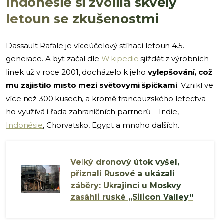
Indonésie si zvolila skvělý
letoun se zkušenostmi
Dassault Rafale je víceúčelový stíhací letoun 4.5.
generace. A byť začal dle
Wikipedie
sjíždět z výrobních
linek už v roce 2001, docházelo k jeho
vylepšování, což
mu zajistilo místo mezi světovými špičkami
. Vznikl ve
více než 300 kusech, a kromě francouzského letectva
ho využívá i řada zahraničních partnerů – Indie,
Indonésie
, Chorvatsko, Egypt a mnoho dalších.
Velký dronový útok vyšel,
přiznali Rusové a ukázali
záběry: Ukrajinci u Moskvy
zasáhli ruské „Silicon Valley“