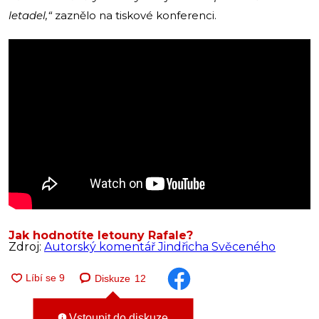
letadel,“
zaznělo na tiskové konferenci.
Jak hodnotíte letouny Rafale?
Zdroj:
Autorský komentář Jindřicha Svěceného
Diskuze
12
Vstoupit do diskuze