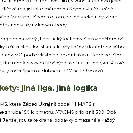
60 kilometrů za frontovou linií, v zóně, která byla ještě
Klíčová magistrála směrem na Krym byla částečně
ách Mariupol–Krym a o tom, že logistické uzly, které
přes noc staly rizikovými body.
 program nazvaný „Logistický lockdown“ s rozpočtem pět
icky ničit ruskou logistiku tak, aby každý kilometr ruského
boardy MO podle vlastních tvrzení ukazují korelaci: čím
e, tím méně ruských útočných akcí na linii dotyku. Ruské
ostly mezi říjnem a dubnem z 67 na 179 vojáků.
ty: jiná liga, jiná logika
MS, které Západ Ukrajině dodal. HIMARS s
 zhruba 150 kilometrů, ATACMS přibližně 300. Obě
ici. Jenže jsou také drahé, dodávky omezené a každý