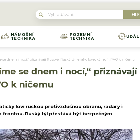
NÁMOŘNÍ
POZEMNÍ
UDÁL
TECHNIKA
TECHNIKA
 se dnem i nocí,“ přiznávají Rusové. Ruský týl je jako lovecký revír, PVO k ničemu
me se dnem i nocí,“ přiznávají 
PVO k ničemu
aticky loví ruskou protivzdušnou obranu, radary i
a frontou. Ruský týl přestává být bezpečným