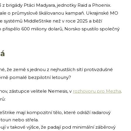
 z brigády Ptáci Madyara, jednotky Raid a Phoenix.
y, ale o průmyslově škálovanou kampaň. Ukrajinské MO
ce systémů MiddleStrike než v roce 2025 a běží
přispělo 600 miliony dolarů, Norsko spustilo společný
pá
né, že země s jednou z nejhustších sítí protivzdušné
ěrně pomalé bezpilotní letouny?
ov, zástupce velitele Nemesis, v
rozhovoru pro Mezha
.
rů:
Strike mají kompozitní tělo, které odráží radarový
toun nebo střela.
ují v takové výšce, že padají pod minimální záběrový