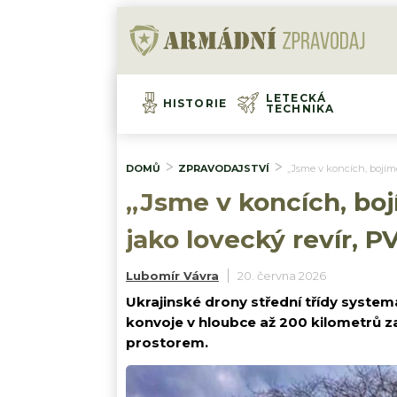
LETECKÁ
HISTORIE
TECHNIKA
DOMŮ
ZPRAVODAJSTVÍ
„Jsme v koncích, bojíme
„Jsme v koncích, bojí
jako lovecký revír, 
Lubomír Vávra
20. června 2026
Ukrajinské drony střední třídy system
konvoje v hloubce až 200 kilometrů z
prostorem.