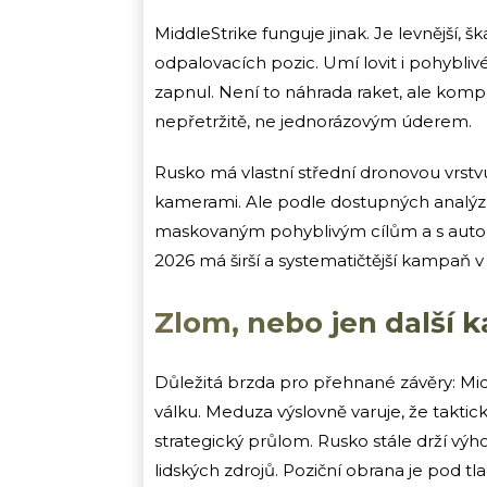
MiddleStrike funguje jinak. Je levnější, š
odpalovacích pozic. Umí lovit i pohyblivé 
zapnul. Není to náhrada raket, ale kompl
nepřetržitě, ne jednorázovým úderem.
Rusko má vlastní střední dronovou vrstv
kamerami. Ale podle dostupných analýz
maskovaným pohyblivým cílům a s auton
2026 má širší a systematičtější kampaň 
Zlom, nebo jen další k
Důležitá brzda pro přehnané závěry: Mi
válku. Meduza výslovně varuje, že takti
strategický průlom. Rusko stále drží v
lidských zdrojů. Poziční obrana je pod tl