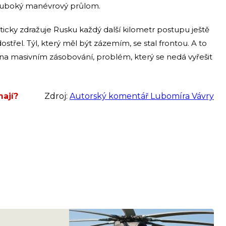
hluboký manévrový průlom.
aticky zdražuje Rusku každý další kilometr postupu ještě
střel. Týl, který měl být zázemím, se stal frontou. A to
u na masivním zásobování, problém, který se nedá vyřešit
mají?
Zdroj:
Autorský komentář Lubomíra Vávry