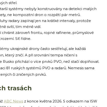
ých střel.
tarší systémy nebyly konstruovány na detekci malých
kety, ne kompozitní dron o rozpětí pár metrů.
hy radary zapínají jen na krátké intervaly, protože
ně svítí, tím méně vidí.
chránit zároveň frontu, ropné rafinerie, průmyslové
rozemí. Síť řídne.
témy ukrajinské drony často sestřelují, ale každá
n, který zničí. A při srovnání tempa ničení s
 Rusko přichází o více prvků PVO, než stačí doplňovat.
lizaci 81 ruských systémů PVO a radarů. Nemesis sama
ených či zničených prvků.
ch trasách
táž
ABC News
z konce května 2026. S odkazem na ISW