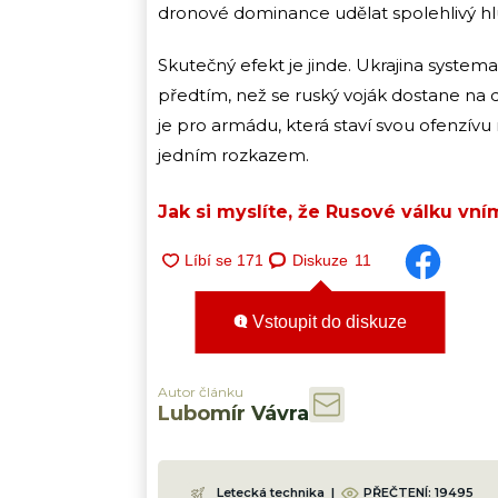
dronové dominance udělat spolehlivý 
Skutečný efekt je jinde. Ukrajina system
předtím, než se ruský voják dostane na do
je pro armádu, která staví svou ofenzív
jedním rozkazem.
Jak si myslíte, že Rusové válku vní
Diskuze
11
Vstoupit do diskuze
Autor článku
Lubomír Vávra
Letecká technika
|
PŘEČTENÍ:
19495