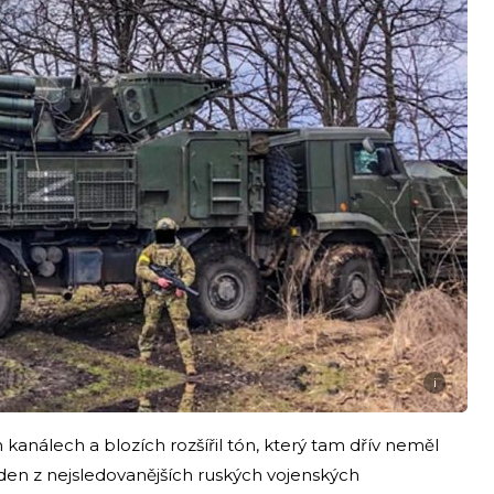
i
kanálech a blozích rozšířil tón, který tam dřív neměl
eden z nejsledovanějších ruských vojenských