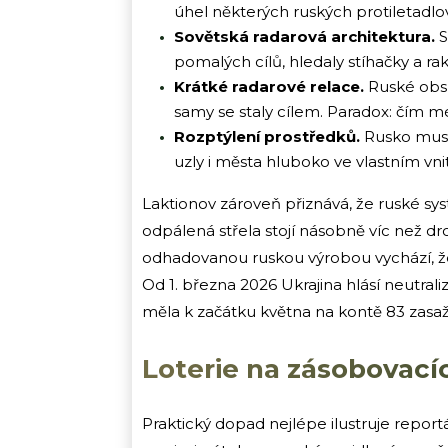
úhel některých ruských protiletadlov
Sovětská radarová architektura.
S
pomalých cílů, hledaly stíhačky a ra
Krátké radarové relace.
Ruské obslu
samy se staly cílem. Paradox: čím mé
Rozptýlení prostředků.
Rusko musí 
uzly i města hluboko ve vlastním vnit
Laktionov zároveň přiznává, že ruské sys
odpálená střela stojí násobně víc než dro
odhadovanou ruskou výrobou vychází, že
Od 1. března 2026 Ukrajina hlásí neutra
měla k začátku května na kontě 83 zasaž
Loterie na zásobovací
Praktický dopad nejlépe ilustruje repor