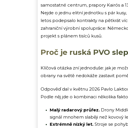
samostatné centrum, prapory Kairós a 13
Nejde o jednu elitní jednotku s pár kus
letos podepsalo kontrakty na pětkrát ví
zahraniční výrobní spolupráce: Německo 
projekt s plánem tisíců kusů.
Proč je ruská PVO sle
Klíčová otázka zní jednoduše: jak je mož
obrany na světě nedokáže zastavit pom
Odpověď dal v květnu 2026 Pavlo Laktion
Podle něj jde o kombinaci několika fakto
Malý radarový průřez.
Drony Middle
signál mnohem slaběji než kovový le
Extrémně nízký let.
Stroje se pohyb