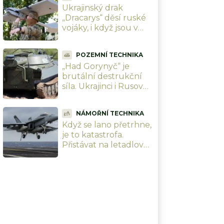
Ukrajinský drak
letadlo
„Dracarys“ děsí ruské
vojáky, i když jsou v
tancích. Sežehne vše
při teplotě přes 2 400
POZEMNÍ TECHNIKA
°C
„Had Gorynyč“ je
brutální destrukční
síla. Ukrajinci i Rusové
s ním ničí celé
městské ulice
NÁMOŘNÍ TECHNIKA
Když se lano přetrhne,
je to katastrofa.
Přistávat na letadlové
lodi USS Abraham
Lincoln si troufnou
jenom ti nejlepší piloti