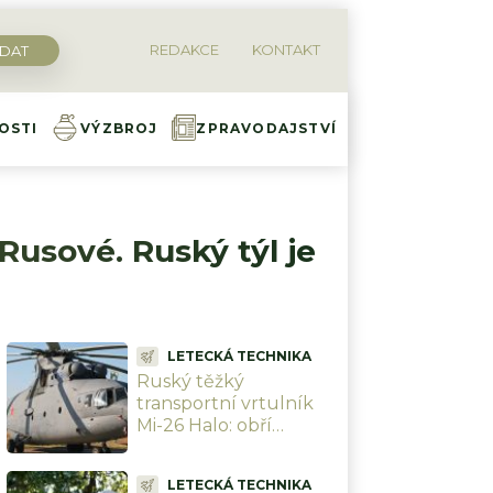
REDAKCE
KONTAKT
OSTI
VÝZBROJ
ZPRAVODAJSTVÍ
Rusové. Ruský týl je
LETECKÁ TECHNIKA
Ruský těžký
transportní vrtulník
Mi-26 Halo: obří
Otesánek, který
dokáže v podvěsu
LETECKÁ TECHNIKA
odnést dopravní