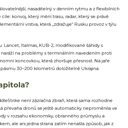
kálovatelnější, nasaditelný v denním rytmu a z flexibilních
cíle: konvoj, který mění trasu, radar, který se právě
ementární vrstva, která „zdražuje“ Rusku provoz v týlu
u: Lancet, Italmas, KUB-2, modifikované šáhidy s
 naráží na problémy s terminálním navedením proti
omní koncovkou, která zhoršuje přesnost. Na jaře
v pásmu 30–200 kilometrů doložitelně Ukrajina.
apitola?
ddleStrike není zázračná zbraň, která sama rozhodne
cká převaha dronů se ještě automaticky neproměnila ve
ýhody v rozsahu ekonomiky, obranného průmyslu a
akem, ale ani jedna strana zatím nenašla způsob, jak z