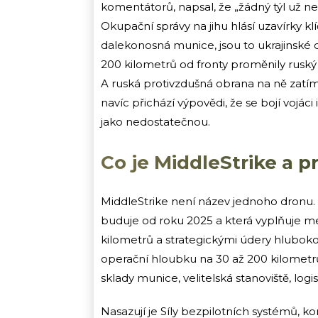
komentátorů, napsal, že „žádný týl už neex
Okupační správy na jihu hlásí uzavírky klí
dalekonosná munice, jsou to ukrajinské 
200 kilometrů od fronty proměnily ruský
A ruská protivzdušná obrana na ně zat
navíc přichází výpovědi, že se bojí vojáci 
jako nedostatečnou.
Co je MiddleStrike a p
MiddleStrike není název jednoho dronu. J
buduje od roku 2025 a která vyplňuje 
kilometrů a strategickými údery hlubok
operační hloubku na 30 až 200 kilometrů 
sklady munice, velitelská stanoviště, logi
Nasazují je Síly bezpilotních systémů, kon