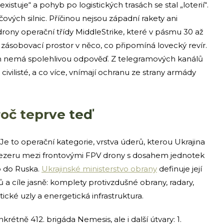
istuje“ a pohyb po logistických trasách se stal „loterií“.
čových silnic. Příčinou nejsou západní rakety ani
drony operační třídy MiddleStrike, které v pásmu 30 až
 zásobovací prostor v něco, co připomíná lovecký revír.
ím nemá spolehlivou odpověď. Z telegramových kanálů
i civilisté, a co více, vnímají ochranu ze strany armády
roč teprve teď
e to operační kategorie, vrstva úderů, kterou Ukrajina
mezeru mezi frontovými FPV drony s dosahem jednotek
o do Ruska.
Ukrajinské ministerstvo obrany
definuje její
a cíle jasně: komplety protivzdušné obrany, radary,
stické uzly a energetická infrastruktura.
krétně 412. brigáda Nemesis, ale i další útvary: 1.