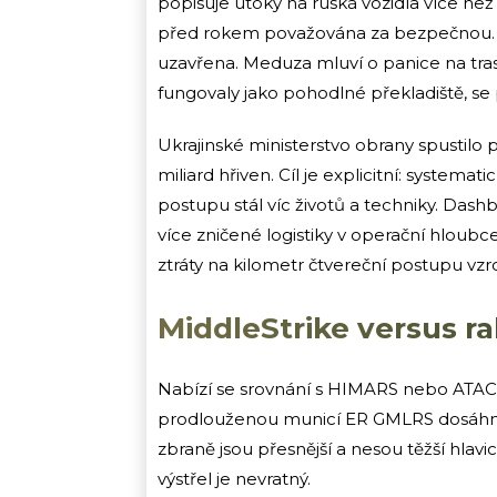
popisuje útoky na ruská vozidla více než 1
před rokem považována za bezpečnou. 
uzavřena. Meduza mluví o panice na tras
fungovaly jako pohodlné překladiště, se 
Ukrajinské ministerstvo obrany spustilo
miliard hřiven. Cíl je explicitní: systemat
postupu stál víc životů a techniky. Dash
více zničené logistiky v operační hloubc
ztráty na kilometr čtvereční postupu vzr
MiddleStrike versus rake
Nabízí se srovnání s HIMARS nebo ATAC
prodlouženou municí ER GMLRS dosáhne
zbraně jsou přesnější a nesou těžší hlav
výstřel je nevratný.