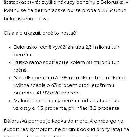
šestadvacetkrát zvýšilo nákupy benzínu z Běloruska; v
květnu se na petrohradské burze prodalo 23 640 tun
běloruského paliva.
Čísla ale ukazují, proč to nestačí:
Bělorusko ročně vyváží zhruba 2,3 milionu tun
benzínu.
Rusko samo spotřebuje kolem 38 milionů tun
ročně.
Nabídka benzínu AI-95 na ruském trhu na konci
května spadla o 43 procent proti letošnímu
průměru, AI-92 o 26 procent.
Maloobchodní ceny benzínu od začátku roku
vzrostly o 4,3 procenta, při inflaci 3,2 procenta.
Běloruská pomoc je kapka do moře. A embargo na
export řeší symptom, ne příčinu: dokud drony létají na