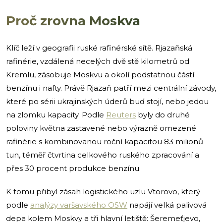
Proč zrovna Moskva
Klíč leží v geografii ruské rafinérské sítě. Rjazaňská
rafinérie, vzdálená necelých dvě stě kilometrů od
Kremlu, zásobuje Moskvu a okolí podstatnou částí
benzínu i nafty. Právě Rjazaň patří mezi centrální závody,
které po sérii ukrajinských úderů buď stojí, nebo jedou
na zlomku kapacity. Podle
Reuters
byly do druhé
poloviny května zastavené nebo výrazně omezené
rafinérie s kombinovanou roční kapacitou 83 milionů
tun, téměř čtvrtina celkového ruského zpracování a
přes 30 procent produkce benzínu.
K tomu přibyl zásah logistického uzlu Vtorovo, který
podle
analýzy varšavského OSW
napájí velká palivová
depa kolem Moskvy a tři hlavní letiště: Šeremeťjevo,