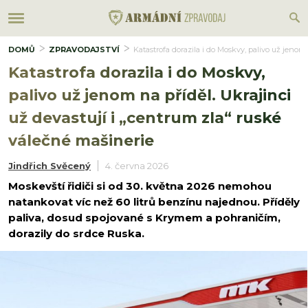
DOMŮ
ZPRAVODAJSTVÍ
Katastrofa dorazila i do Moskvy, palivo už jenom
Katastrofa dorazila i do Moskvy,
palivo už jenom na příděl. Ukrajinci
už devastují i „centrum zla“ ruské
válečné mašinerie
Jindřich Svěcený
4. června 2026
Moskevští řidiči si od 30. května 2026 nemohou
natankovat víc než 60 litrů benzínu najednou. Příděly
paliva, dosud spojované s Krymem a pohraničím,
dorazily do srdce Ruska.