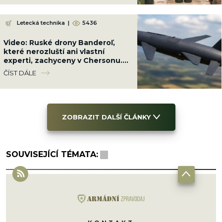
Letecká technika
|
5436
Video: Ruské drony Banderoľ,
které nerozluští ani vlastní
experti, zachyceny v Chersonu.
Ukrajinci se proti ni neumí bránit
ČÍST DÁLE
ZOBRAZIT DALŠÍ ČLÁNKY
SOUVISEJÍCÍ TÉMATA: