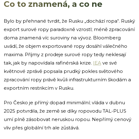
Co to znamená, a co ne
Bylo by přehnané tvrdit, že Rusku „dochází ropa“. Ruský
export surové ropy paradoxně vzrostl; méně zpracování
doma znamená víc suroviny na vývoz. Bloomberg
uvádí, že objem exportované ropy dosáhl válečného
maxima. Příjmy z prodeje surové ropy tedy neklesají
tak, jak by napovídala rafinérská krize.
IEA
ve své
květnové zprávě popsala prudký pokles světového
zpracování ropy právě kvůli infrastrukturním škodám a
exportním restrikcím v Rusku.
Pro Česko je přímý dopad minimální; vláda v dubnu
2025 potvrdila, že země se díky ropovodu TAL-PLUS
umí plně zásobovat neruskou ropou. Nepřímý cenový
vliv přes globální trh ale zůstává.