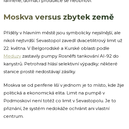
rafinérie, domácí produkce se neobnoví.
Moskva versus zbytek země
Příděly v hlavním městě jsou symbolicky nejsilnější, ale
nikoli nejtvrdší. Sevastopol zavedl dvacetilitrový limit už
22. května. V Belgorodské a Kurské oblasti podle
Meduzy
zastavily pumpy Rosněfti tankování AI-92 do
kanystrů. Petrohrad hlásí selektivní výpadky; některé
stanice prostě nedostávají zásilky.
Moskva se od periferie liší v jednom: je to místo, kde žije
politická a ekonomická elita. Limit na pumpě v
Podmoskoví není totéž co limit v Sevastopolu. Je to
přiznání, že systém nedokáže ochránit ani vlastní
centrum.