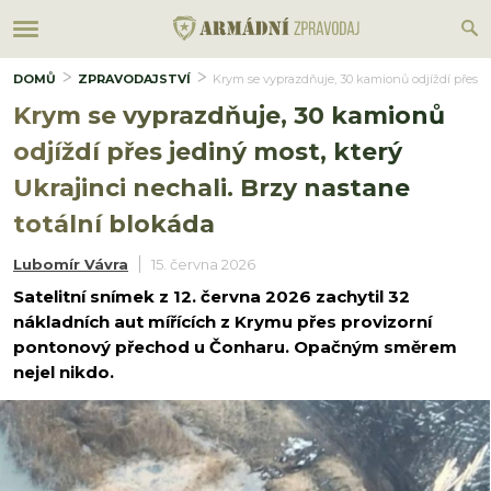
DOMŮ
ZPRAVODAJSTVÍ
Krym se vyprazdňuje, 30 kamionů odjíždí přes je
Krym se vyprazdňuje, 30 kamionů
odjíždí přes jediný most, který
Ukrajinci nechali. Brzy nastane
totální blokáda
Lubomír Vávra
15. června 2026
Satelitní snímek z 12. června 2026 zachytil 32
nákladních aut mířících z Krymu přes provizorní
pontonový přechod u Čonharu. Opačným směrem
nejel nikdo.