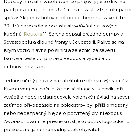
Dopady na civilní zásobování se projevily ještě dřív, než
padl poslední ponton. Už 4. června zastavil šéf okupační
správy Aksjonov hotovostní prodej benzinu, zavedl limit
20 litrů na vozidlo a pozastavil vydávání palivových
kupónů.
Reuters
11. června popsal prázdné pumpy v
Sevastopolu a dlouhé fronty v Jevpatorii. Palivo se na
Krym vozilo hlavně po silnici a železnici ze severu;
baržová cesta do přístavu Feodosija vypadla po
dubnovém zásahu.
Jednosměrný provoz na satelitním snímku (výhradně z
Krymu ven) naznačuje, že ruská strana v tu chvíli spíš
vyváděla nebo redistribuovala vojenský náklad na sever,
zatímco přívoz zásob na poloostrov byl příliš omezený
nebo nebezpečný. Nejde o potvrzený civilní exodus.
„Vyprazdňování“ je přesnější číst jako odtok logistického
provozu, ne jako hromadný útěk obyvatel.