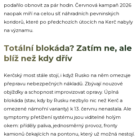
podařilo obnovit za pár hodin. Červnová kampaň 2026
naopak míří na celou síť náhradních pevninských
koridorů, které po předchozích útocích na Kerč nabyly
na významu.
Totální blokáda? Zatím ne, ale
blíž než kdy dřív
Kerčský most stále stojí, i když Rusko na něm omezuje
přepravu nebezpečných nákladů. Zbývají nouzové
objížďky a schopnost improvizovat opravy. Úplná
blokáda (stav, kdy by Rusku nezbylo nic než Kerč a
omezené námořní varianty) k 13. červnu nenastala. Ale
symptomy přetížení systému jsou viditelné holým
okem: příděly paliva, jednosměrný provoz, fronty
kamionů čekajících na pontonu, který už možná nestojí.