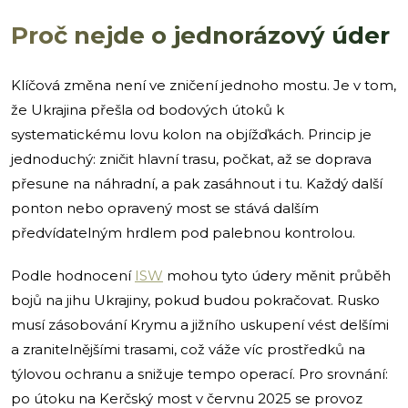
Proč nejde o jednorázový úder
Klíčová změna není ve zničení jednoho mostu. Je v tom,
že Ukrajina přešla od bodových útoků k
systematickému lovu kolon na objížďkách. Princip je
jednoduchý: zničit hlavní trasu, počkat, až se doprava
přesune na náhradní, a pak zasáhnout i tu. Každý další
ponton nebo opravený most se stává dalším
předvídatelným hrdlem pod palebnou kontrolou.
Podle hodnocení
ISW
mohou tyto údery měnit průběh
bojů na jihu Ukrajiny, pokud budou pokračovat. Rusko
musí zásobování Krymu a jižního uskupení vést delšími
a zranitelnějšími trasami, což váže víc prostředků na
týlovou ochranu a snižuje tempo operací. Pro srovnání:
po útoku na Kerčský most v červnu 2025 se provoz