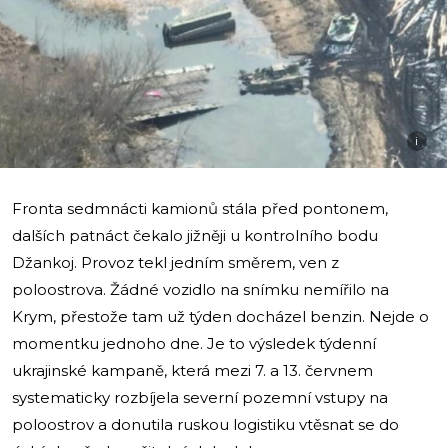
i
Fronta sedmnácti kamionů stála před pontonem,
dalších patnáct čekalo jižněji u kontrolního bodu
Džankoj. Provoz tekl jedním směrem, ven z
poloostrova. Žádné vozidlo na snímku nemířilo na
Krym, přestože tam už týden docházel benzin. Nejde o
momentku jednoho dne. Je to výsledek týdenní
ukrajinské kampaně, která mezi 7. a 13. červnem
systematicky rozbíjela severní pozemní vstupy na
poloostrov a donutila ruskou logistiku vtěsnat se do