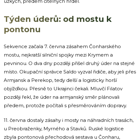
úzkých, předem čitelných hrdel.
Týden úderů: od mostu k
pontonu
Sekvence začala 7. června zásahem Čonharského
mostu, nejkratší silniční spojky mezi Krymem a
pevninou. O dva dny později přišel druhý úder na stejné
místo. Okupační správce Saldo vyzval řidiče, aby jeli přes
Armjansk a Perekop, tedy delší a logisticky horší
objížďkou. Přesně to Ukrajinci čekali. Mluvčí Filatov
později řekl, že úder na armjanský směr plánovali
předem, protože počítali s přesměrováním dopravy.
11. června dostaly zásahy i mosty na náhradních trasách,
u Preobraženky, Myrného a Stavků. Ruské logistice
zbyla pontonová přechodová sestava u Čonharu,