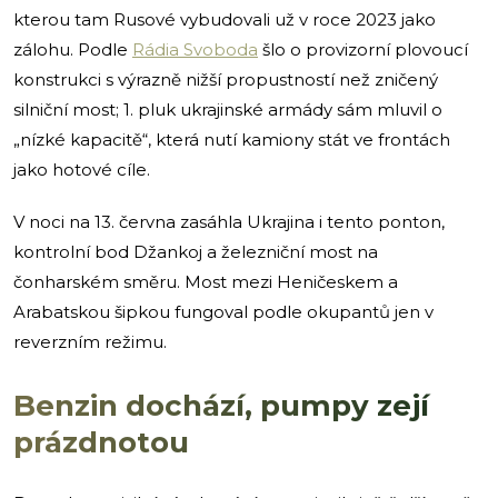
kterou tam Rusové vybudovali už v roce 2023 jako
zálohu. Podle
Rádia Svoboda
šlo o provizorní plovoucí
konstrukci s výrazně nižší propustností než zničený
silniční most; 1. pluk ukrajinské armády sám mluvil o
„nízké kapacitě“, která nutí kamiony stát ve frontách
jako hotové cíle.
V noci na 13. června zasáhla Ukrajina i tento ponton,
kontrolní bod Džankoj a železniční most na
čonharském směru. Most mezi Heničeskem a
Arabatskou šipkou fungoval podle okupantů jen v
reverzním režimu.
Benzin dochází, pumpy zejí
prázdnotou