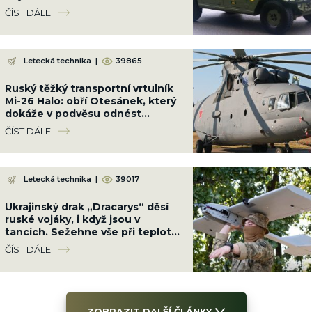
je srovná do latě
ČÍST DÁLE
Letecká technika
|
39865
Ruský těžký transportní vrtulník
Mi-26 Halo: obří Otesánek, který
dokáže v podvěsu odnést
dopravní letadlo
ČÍST DÁLE
Letecká technika
|
39017
Ukrajinský drak „Dracarys“ děsí
ruské vojáky, i když jsou v
tancích. Sežehne vše při teplotě
přes 2 400 °C
ČÍST DÁLE
ZOBRAZIT DALŠÍ ČLÁNKY