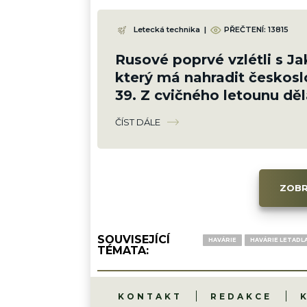
Letecká technika
|
PŘEČTENÍ:
13815
Rusové poprvé vzlétli s J
který má nahradit českosl
39. Z cvičného letounu děl
ČÍST DÁLE
ZOBR
SOUVISEJÍCÍ
HAVÁRIE
HAVÁRIE LETADL
TÉMATA:
KONTAKT
REDAKCE