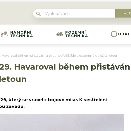
NÁMOŘNÍ
POZEMNÍ
UDÁL
TECHNIKA
TECHNIKA
9. Havaroval během přistávání a pilot nepřežil. Jde o extrémně důležitý letoun
-29. Havaroval během přistávání 
letoun
29, který se vracel z bojové mise. K sestřelení
kou závadu.