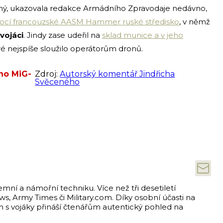
nný, ukazovala redakce Armádního Zpravodaje nedávno,
cí francouzské AASM Hammer ruské středisko
, v němž
vojáci
. Jindy zase udeřil na
sklad munice a v jeho
eré nejspíše sloužilo operátorům dronů.
ého MiG-
Zdroj:
Autorský komentář Jindřicha
Svěceného
emní a námořní techniku. Více než tři desetiletí
s, Army Times či Military.com. Díky osobní účasti na
ch s vojáky přináší čtenářům autentický pohled na