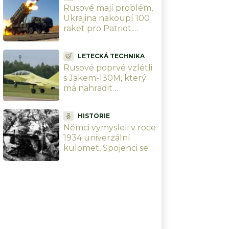
Rusové mají problém,
Ukrajina nakoupí 100
raket pro Patriot.
Zaplatí to EU, posílá
přes 24 miliard Kč
LETECKÁ TECHNIKA
Rusové poprvé vzlétli
s Jakem-130M, který
má nahradit
československý L-39. Z
cvičného letounu
HISTORIE
dělají bojový
Němci vymysleli v roce
1934 univerzální
kulomet, Spojenci se
„Hitlerovy pily“ děsily.
Dnes jejich koncept
používá celý svět