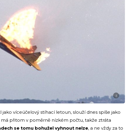
i
l jako víceúčelový stíhací letoun, slouží dnes spíše jako
 má přitom v poměrně nízkém počtu, takže ztráta
adech se tomu bohužel vyhnout nelze
, a ne vždy za to