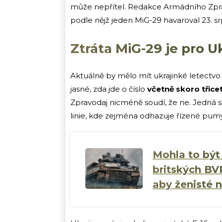
může nepřítel. Redakce Armádního Zpr
podle nějž jeden MiG-29 havaroval 23. s
Ztráta MiG-29 je pro Uk
Aktuálně by mělo mít ukrajinké letectvo
jasné, zda jde o číslo
včetně skoro třic
Zpravodaj nicméně soudí, že ne. Jedná 
linie, kde zejména odhazuje řízené pumy 
Mohla to být 
britských BV
aby ženisté n