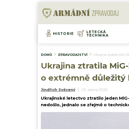
LETECKÁ
HISTORIE
TECHNIKA
DOMŮ
ZPRAVODAJSTVÍ
Ukrajina ztratila MiG-2
Ukrajina ztratila MiG
o extrémně důležitý 
Jindřich Svěcený
23. srpna 2025
Ukrajinské letectvo ztratilo jeden MiG-
nedošlo, jednalo se zřejmě o technic