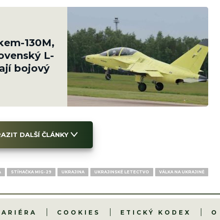
akem-130M,
ovenský L-
ají bojový
AZIT DALŠÍ ČLÁNKY
A
STÍHAČKA MIG-29
UKRAJINA
UKRAJINSKÉ LETECTVO
VÁLKA NA UKRAJINĚ
KARIÉRA
COOKIES
ETICKÝ KODEX
O