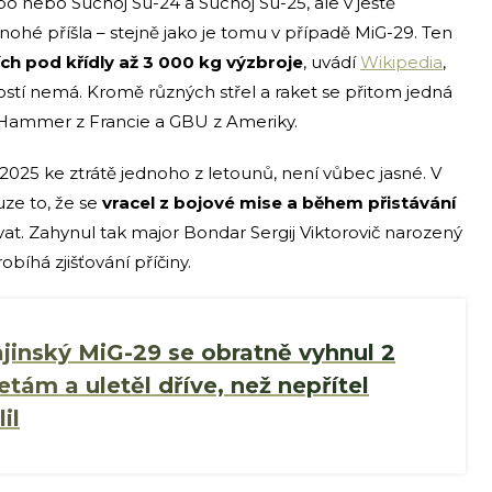
ebo nebo Suchoj Su-24 a Suchoj Su-25, ale v ještě
ohé příšla – stejně jako je tomu v případě MiG-29. Ten
ích pod křídly až 3 000 kg výzbroje
, uvádí
Wikipedia
,
ostí nemá. Kromě různých střel a raket se přitom jedná
Hammer z Francie a GBU z Ameriky.
2025 ke ztrátě jednoho z letounů, není vůbec jasné. V
uze to, že se
vracel z bojové mise a během přistávání
vat. Zahynul tak major Bondar Sergij Viktorovič narozený
bíhá zjišťování příčiny.
jinský MiG-29 se obratně vyhnul 2
tám a uletěl dříve, než nepřítel
il