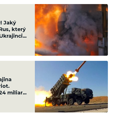
! Jaký
Rus, který
Ukrajinci
ajina
iot.
24 miliard