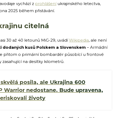
avodaje vychází z
prohlášení
ukrajinského letectva,
rpna 2025 během přistávání.
rajinu citelná
 asi 30 až 40 letounů MiG-29, uvádí
Wikipedia
, ale není
eti dodaných kusů Polskem a Slovenskem
– Armádní
se přitom o primární bombardér působící u frontové
zasahující na desítky kilometrů.
skvělá posila, ale Ukrajina 600
P Warrior nedostane. Bude upravena,
eriskovali životy