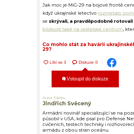
Jak moc je MiG-29 na bojové frontě ce
když ukrajinské letectvo
rozmetalo pomo
se
skrývali, a pravděpodobně rotovali 
blízkosti také na velitelské centrum
, kt
Co mohlo stát za havárií ukrajinsk
29?
Diskuze
0
Vstoupit do diskuze
Autor článku
Jindřich Svěcený
Armádní novinář specializující se na poz
působil v USA, kde psal pro Defense New
cvičeních, testech techniky i rozhovore
armádu z obou stran oceánu.