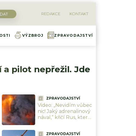
REDAKCE
KONTAKT
OSTI
VÝZBROJ
ZPRAVODAJSTVÍ
a pilot nepřežil. Jde
ZPRAVODAJSTVÍ
Video: „Nevidím vůbec
nic! Jaký adrenalinový
nával,“ křičí Rus, který
natočil peklo
přichystané Ukrajinci
ZPRAVODAJSTVÍ
cestou na Krym