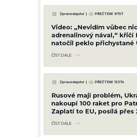
Zpravodajství
|
PŘEČTENÍ:
9757
Video: „Nevidím vůbec nic
adrenalinový nával,“ křičí 
natočil peklo přichystané 
cestou na Krym
ČÍST DÁLE
Zpravodajství
|
PŘEČTENÍ:
15374
Rusové mají problém, Ukr
nakoupí 100 raket pro Patr
Zaplatí to EU, posílá přes 
Kč
ČÍST DÁLE