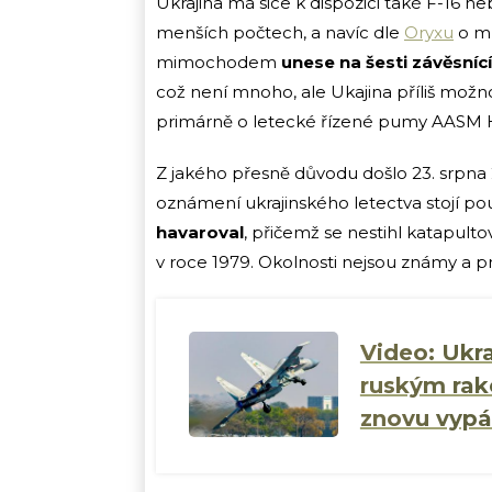
Ukrajina má sice k dispozici také F-16 n
menších počtech, a navíc dle
Oryxu
o mn
mimochodem
unese na šesti závěsníc
což není mnoho, ale Ukajina příliš možn
primárně o letecké řízené pumy AASM 
Z jakého přesně důvodu došlo 23. srpna 
oznámení ukrajinského letectva stojí po
havaroval
, přičemž se nestihl katapulto
v roce 1979. Okolnosti nejsou známy a pro
Video: Ukra
ruským rake
znovu vypál