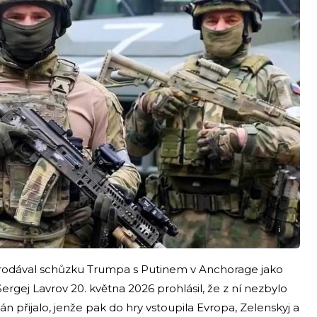
i
rodával schůzku Trumpa s Putinem v Anchorage jako
ergej Lavrov 20. května 2026 prohlásil, že z ní nezbylo
n přijalo, jenže pak do hry vstoupila Evropa, Zelenskyj a