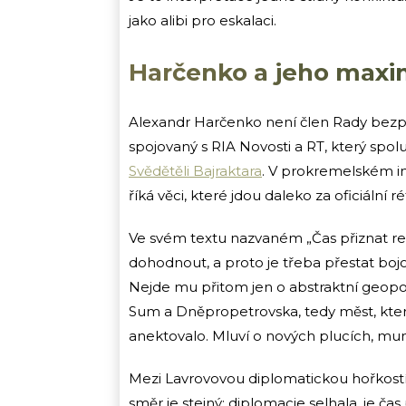
jako alibi pro eskalaci.
Harčenko a jeho maxim
Alexandr Harčenko není člen Rady bezpe
spojovaný s RIA Novosti a RT, který spo
Svědětěli Bajraktara
. V prokremelském in
říká věci, které jdou daleko za oficiální 
Ve svém textu nazvaném „Čas přiznat re
dohodnout, a proto je třeba přestat bojov
Nejde mu přitom jen o abstraktní geopol
Sum a Dněpropetrovska, tedy měst, kter
anektovalo. Mluví o nových plucích, mu
Mezi Lavrovovou diplomatickou hořkostí
směr je stejný: diplomacie selhala, je čas