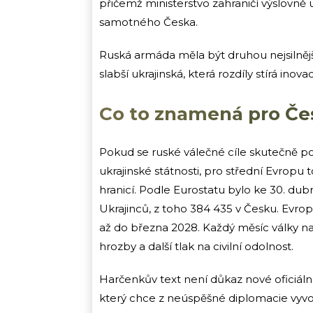
přičemž ministerstvo zahraničí výslovně 
samotného Česka.
Ruská armáda měla být druhou nejsilnější 
slabší ukrajinská, která rozdíly stírá ino
Co to znamená pro Če
Pokud se ruské válečné cíle skutečně po
ukrajinské státnosti, pro střední Evropu 
hranicí. Podle Eurostatu bylo ke 30. d
Ukrajinců, z toho 384 435 v Česku. Evro
až do března 2028. Každý měsíc války nav
hrozby a další tlak na civilní odolnost.
Harčenkův text není důkaz nové oficiáln
který chce z neúspěšné diplomacie vyvodi