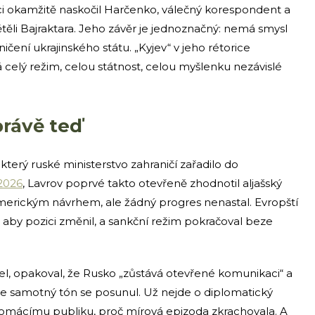
ci okamžitě naskočil Harčenko, válečný korespondent a
ěli Bajraktara. Jeho závěr je jednoznačný: nemá smysl
ičení ukrajinského státu. „Kyjev“ v jeho rétorice
lý režim, celou státnost, celou myšlenku nezávislé
právě teď
terý ruské ministerstvo zahraničí zařadilo do
 2026
, Lavrov poprvé takto otevřeně zhodnotil aljašský
americkým návrhem, ale žádný progres nenastal. Evropští
on, aby pozici změnil, a sankční režim pokračoval beze
el, opakoval, že Rusko „zůstává otevřené komunikaci“ a
že samotný tón se posunul. Už nejde o diplomatický
 domácímu publiku, proč mírová epizoda zkrachovala. A