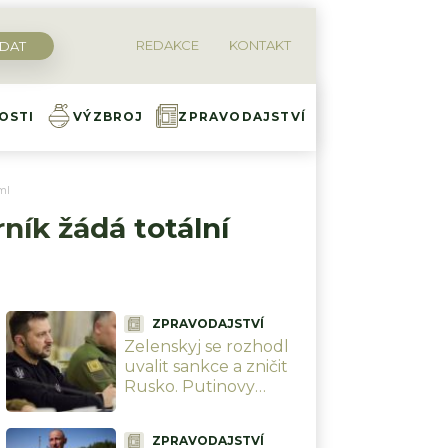
REDAKCE
KONTAKT
OSTI
VÝZBROJ
ZPRAVODAJSTVÍ
ml
ník žádá totální
ZPRAVODAJSTVÍ
Zelenskyj se rozhodl
uvalit sankce a zničit
Rusko. Putinovy
rakety ani drony už
nebudou existovat
ZPRAVODAJSTVÍ