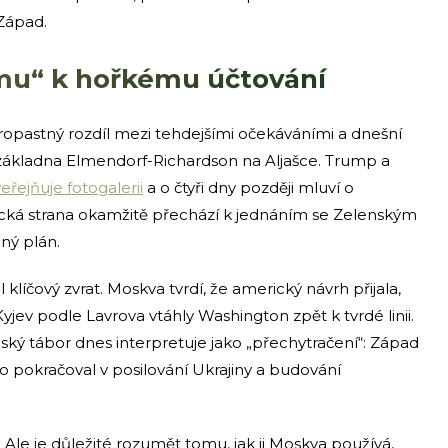
Západ.
mu“ k hořkému účtování
opastný rozdíl mezi tehdejšími očekáváními a dnešní
á základna Elmendorf-Richardson na Aljašce. Trump a
eřejňuje fotogalerii
a o čtyři dny později mluví o
ká strana okamžitě přechází k jednáním se Zelenským
lný plán.
líčový zvrat. Moskva tvrdí, že americký návrh přijala,
Kyjev podle Lavrova vtáhly Washington zpět k tvrdé linii.
ký tábor dnes interpretuje jako „přechytračení“: Západ
o pokračoval v posilování Ukrajiny a budování
.
. Ale je důležité rozumět tomu, jak ji Moskva používá,