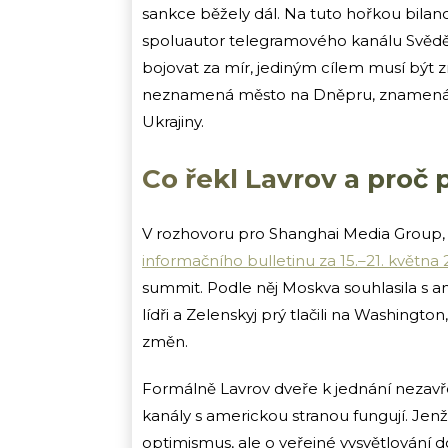
sankce běžely dál. Na tuto hořkou bilan
spoluautor telegramového kanálu Svědět
bojovat za mír, jediným cílem musí být zn
neznamená město na Dněpru, znamená ce
Ukrajiny.
Co řekl Lavrov a proč 
V rozhovoru pro Shanghai Media Group, k
informačního bulletinu za 15.–21. května
summit. Podle něj Moskva souhlasila s 
lídři a Zelenskyj prý tlačili na Washingt
změn.
Formálně Lavrov dveře k jednání nezavř
kanály s americkou stranou fungují. Jen
optimismus, ale o veřejné vysvětlování