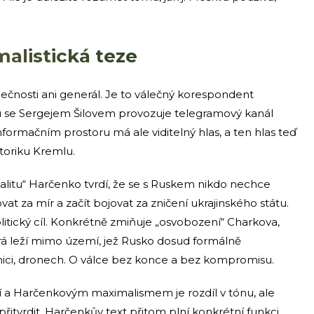
alistická teze
čnosti ani generál. Je to válečný korespondent
lu se Sergejem Šilovem provozuje telegramový kanál
formačním prostoru má ale viditelný hlas, a ten hlas teď
rétoriku Kremlu.
alitu“ Harčenko tvrdí, že se s Ruskem nikdo nechce
at za mír a začít bojovat za zničení ukrajinského státu.
itický cíl. Konkrétně zmiňuje „osvobození“ Charkova,
á leží mimo území, jež Rusko dosud formálně
nici, dronech. O válce bez konce a bez kompromisu.
 a Harčenkovým maximalismem je rozdíl v tónu, ale
 přitvrdit. Harčenkův text přitom plní konkrétní funkci,