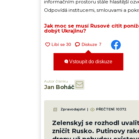
informačním prostoru stále hlasitější 
Odpovídá institucemi, smlouvami a pokra
Jak moc se musí Rusové cítit poníž
dobýt Ukrajinu?
Diskuze
7
Vstoupit do diskuze
Autor článku
Jan Boháč
Zpravodajství
|
PŘEČTENÍ:
10372
Zelenskyj se rozhodl uvali
zničit Rusko. Putinovy rak
drony už nebudou existov