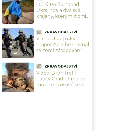
Opilý Polák napadl
Ukrajince a dva své
krajany, kterým zlomil
ruku. „Jste
Banderovci,“ křičel na
ZPRAVODAJSTVÍ
ně fanaticky
Video: Ukrajinský
prapor Apache srovnal
se zemí zásobování
Rusů u Lysičansku.
Nezbylo vůbec nic
ZPRAVODAJSTVÍ
Video: Dron trefil
nabitý Grad přímo do
munice. Rusové se na
nic nezmohli, sotva si
zachránili holé životy