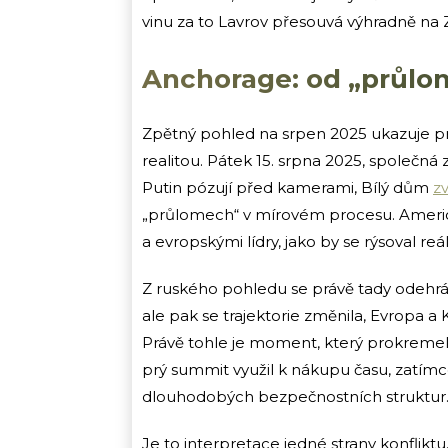
vinu za to Lavrov přesouvá výhradně na 
Anchorage: od „průlo
Zpětný pohled na srpen 2025 ukazuje pr
realitou. Pátek 15. srpna 2025, společn
Putin pózují před kamerami, Bílý dům
zv
„průlomech“ v mírovém procesu. Americ
a evropskými lídry, jako by se rýsoval reá
Z ruského pohledu se právě tady odehrál k
ale pak se trajektorie změnila, Evropa a 
Právě tohle je moment, který prokremels
prý summit využil k nákupu času, zatímc
dlouhodobých bezpečnostních struktur
Je to interpretace jedné strany konfliktu