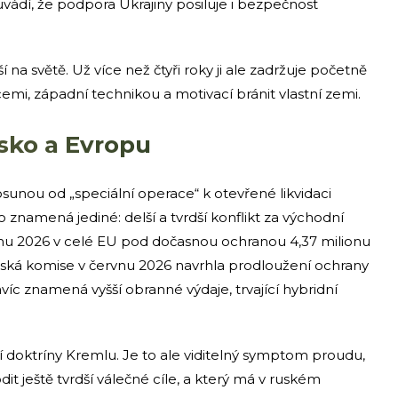
uvádí, že podpora Ukrajiny posiluje i bezpečnost
na světě. Už více než čtyři roky ji ale zadržuje početně
vacemi, západní technikou a motivací bránit vlastní zemi.
sko a Evropu
sunou od „speciální operace“ k otevřené likvidaci
to znamená jediné: delší a tvrdší konflikt za východní
ubnu 2026 v celé EU pod dočasnou ochranou 4,37 milionu
pská komise v červnu 2026 navrhla prodloužení ochrany
íc znamená vyšší obranné výdaje, trvající hybridní
í doktríny Kremlu. Je to ale viditelný symptom proudu,
t ještě tvrdší válečné cíle, a který má v ruském