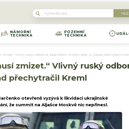
NÁMOŘNÍ
POZEMNÍ
UDÁL
TECHNIKA
TECHNIKA
 zmizet.“ Vlivný ruský odborník žádá totální zničení poté, co Západ přechytračil Kre
usí zmizet.“ Vlivný ruský odbor
ad přechytračil Kreml
rčenko otevřeně vyzývá k likvidaci ukrajinské
ání, že summit na Aljašce Moskvě nic nepřinesl.