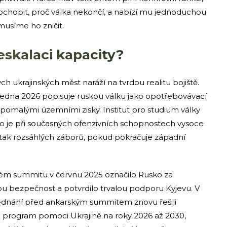
opit, proč válka nekončí, a nabízí mu jednoduchou
musíme ho zničit.
skalaci kapacity?
h ukrajinských měst naráží na tvrdou realitu bojiště.
ledna 2026 popisuje ruskou válku jako opotřebovávací
 pomalými územními zisky. Institut pro studium války
ko je při současných ofenzivních schopnostech vysoce
k rozsáhlých záborů, pokud pokračuje západní
ém summitu v červnu 2025 označilo Rusko za
 bezpečnost a potvrdilo trvalou podporu Kyjevu. V
 jednání před ankarským summitem znovu řešili
la program pomoci Ukrajině na roky 2026 až 2030,