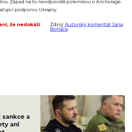
ozvěnu. Západ na to neodpovídá polemikou o Anchorage.
čující podporou Ukrajiny.
eni, že nedokáží
Zdroj:
Autorský komentář Jana
Boháče
t sankce a
ety ani
at