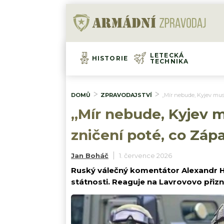
LETECKÁ
HISTORIE
TECHNIKA
DOMŮ
ZPRAVODAJSTVÍ
„Mír nebude, Kyjev musí
„Mír nebude, Kyjev m
zničení poté, co Záp
Jan Boháč
1. července 2026
Ruský válečný komentátor Alexandr Ha
státnosti. Reaguje na Lavrovovo přizn