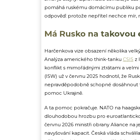
pomáhá ruskému domácímu publiku poch
odpověď: protože nepřítel nechce mír, 
Má Rusko na takovou e
Harčenkova vize obsazení několika velkýc
Analýza amerického think-tanku
CSIS
z 
konflikt s mimořádnými ztrátami a velmi
(ISW) už v červnu 2025 hodnotil, že Rus
nepravděpodobně schopné dosáhnout ta
pomoc Ukrajině.
A ta pomoc pokračuje. NATO na haagsk
dlouhodobou hrozbu pro euroatlantickou
červnu 2026 ministři obrany Aliance na
navyšování kapacit. Česká vláda schváli