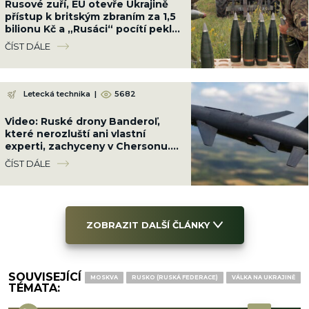
Rusové zuří, EU otevře Ukrajině
přístup k britským zbraním za 1,5
bilionu Kč a „Rusáci“ pocítí peklo
na zemi
ČÍST DÁLE
Letecká technika
|
5682
Video: Ruské drony Banderoľ,
které nerozluští ani vlastní
experti, zachyceny v Chersonu.
Ukrajinci se proti ni neumí bránit
ČÍST DÁLE
ZOBRAZIT DALŠÍ ČLÁNKY
SOUVISEJÍCÍ
MOSKVA
RUSKO (RUSKÁ FEDERACE)
VÁLKA NA UKRAJINĚ
TÉMATA: