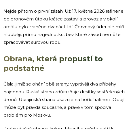
Nejde přitom o první zásah. Už 17. května 2026 rafinerie
po dronovém útoku krátce zastavila provoz a v okolí
areálu bylo zraněno dvanáct lidí. Červnový úder ale míří
hlouběji, přímo na jednotku, bez které závod nemůže
zpracovávat surovou ropu.
Obrana, která propustí to
podstatné
Čísla, jimiž se ohání obě strany, vyprávějí dva příběhy
najednou. Ruská strana zdůrazňuje desítky sestřelených
dronů. Ukrajinská strana ukazuje na hořící rafinerii. Obojí
může být pravda současně, a právě v tom spočívá
problém pro Moskvu.
Protivzdušná obrana kolem hlavního města patří k