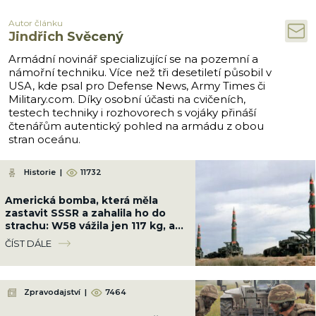
Autor článku
Jindřich Svěcený
Armádní novinář specializující se na pozemní a
námořní techniku. Více než tři desetiletí působil v
USA, kde psal pro Defense News, Army Times či
Military.com. Díky osobní účasti na cvičeních,
testech techniky i rozhovorech s vojáky přináší
čtenářům autentický pohled na armádu z obou
stran oceánu.
Historie
|
11732
Americká bomba, která měla
zastavit SSSR a zahalila ho do
strachu: W58 vážila jen 117 kg, ale
měla sílu 200 kilotun
ČÍST DÁLE
Zpravodajství
|
7464