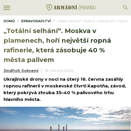
DOMŮ
ZPRAVODAJSTVÍ
„Totální selhání“. Moskva v plamenech, hoří nej
„Totální selhání“. Moskva v
plamenech, hoří největší ropná
rafinerie, která zásobuje 40 %
města palivem
Jindřich Svěcený
18. června 2026
Ukrajinské drony v noci na úterý 16. června zasáhly
ropnou rafinerii v moskevské čtvrti Kapotňa, závod,
který pokrývá zhruba 35–40 % palivového trhu
hlavního města.