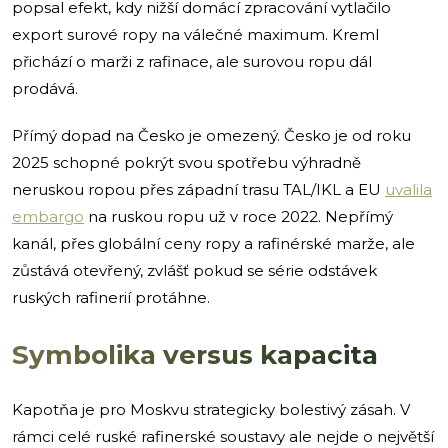
popsal efekt, kdy nižší domácí zpracování vytlačilo
export surové ropy na válečné maximum. Kreml
přichází o marži z rafinace, ale surovou ropu dál
prodává.
Přímý dopad na Česko je omezený. Česko je od roku
2025 schopné pokrýt svou spotřebu výhradně
neruskou ropou přes západní trasu TAL/IKL a EU
uvalila
embargo
na ruskou ropu už v roce 2022. Nepřímý
kanál, přes globální ceny ropy a rafinérské marže, ale
zůstává otevřený, zvlášť pokud se série odstávek
ruských rafinerií protáhne.
Symbolika versus kapacita
Kapotňa je pro Moskvu strategicky bolestivý zásah. V
rámci celé ruské rafinerské soustavy ale nejde o největší