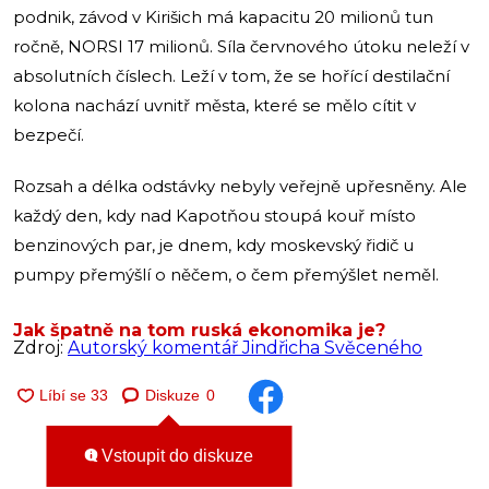
podnik, závod v Kirišich má kapacitu 20 milionů tun
ročně, NORSI 17 milionů. Síla červnového útoku neleží v
absolutních číslech. Leží v tom, že se hořící destilační
kolona nachází uvnitř města, které se mělo cítit v
bezpečí.
Rozsah a délka odstávky nebyly veřejně upřesněny. Ale
každý den, kdy nad Kapotňou stoupá kouř místo
benzinových par, je dnem, kdy moskevský řidič u
pumpy přemýšlí o něčem, o čem přemýšlet neměl.
Jak špatně na tom ruská ekonomika je?
Zdroj:
Autorský komentář Jindřicha Svěceného
Diskuze
0
Vstoupit do diskuze