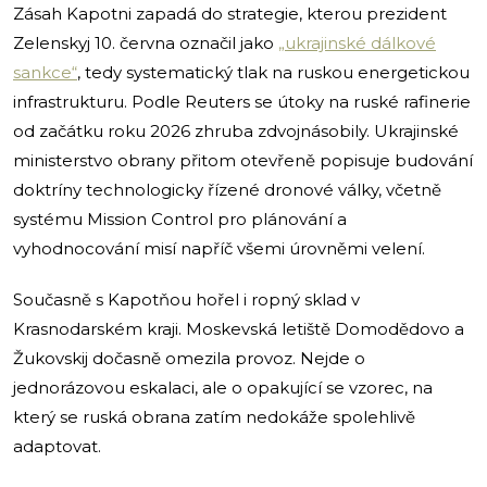
Zásah Kapotni zapadá do strategie, kterou prezident
Zelenskyj 10. června označil jako
„ukrajinské dálkové
sankce“
, tedy systematický tlak na ruskou energetickou
infrastrukturu. Podle Reuters se útoky na ruské rafinerie
od začátku roku 2026 zhruba zdvojnásobily. Ukrajinské
ministerstvo obrany přitom otevřeně popisuje budování
doktríny technologicky řízené dronové války, včetně
systému Mission Control pro plánování a
vyhodnocování misí napříč všemi úrovněmi velení.
Současně s Kapotňou hořel i ropný sklad v
Krasnodarském kraji. Moskevská letiště Domodědovo a
Žukovskij dočasně omezila provoz. Nejde o
jednorázovou eskalaci, ale o opakující se vzorec, na
který se ruská obrana zatím nedokáže spolehlivě
adaptovat.