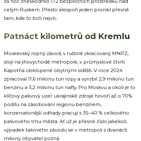
za noc zneškodnilo 172 bezpilotních prostředků nad
celým Ruskem. Přesto alespoň jeden pronikl přesně
tam, kde to bolí nejvíc.
Patnáct kilometrů od Kremlu
Moskevský ropný závod, v ruštině zkracovaný MNPZ,
stojí na jihovýchodě metropole, v průmyslové čtvrti
Kapotňa obklopené obytnými sídlišti. V roce 2024
zpracoval 11,6 milionu tun ropy a vyrobil 2,9 milionu tun
benzinu a 3,2 milionu tun nafty. Pro Moskvu a okolí je to
klíčový palivový uzel: ukrajinské zdroje hovoří až o 70%
podílu na zásobování regionu benzinem,
konzervativnější odhady pracují s 35–40 % celkového
palivového trhu města. Ať už je přesné číslo jakékoli,
výpadek takového závodu se v metropoli s dvanácti
miliony obyvatel pozná.