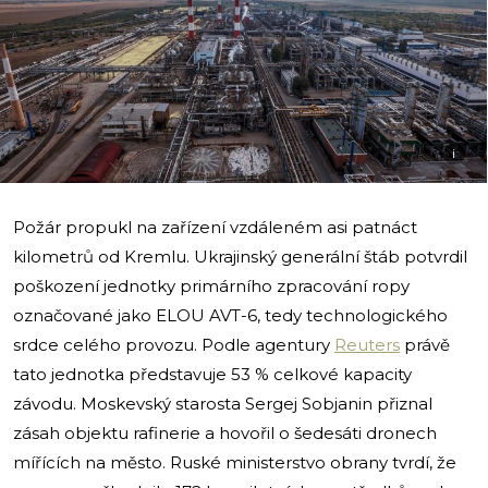
i
Požár propukl na zařízení vzdáleném asi patnáct
kilometrů od Kremlu. Ukrajinský generální štáb potvrdil
poškození jednotky primárního zpracování ropy
označované jako ELOU AVT-6, tedy technologického
srdce celého provozu. Podle agentury
Reuters
právě
tato jednotka představuje 53 % celkové kapacity
závodu. Moskevský starosta Sergej Sobjanin přiznal
zásah objektu rafinerie a hovořil o šedesáti dronech
mířících na město. Ruské ministerstvo obrany tvrdí, že