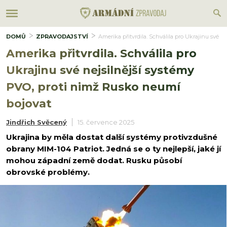
DOMŮ
ZPRAVODAJSTVÍ
Amerika přitvrdila. Schválila pro Ukrajinu své 
Amerika přitvrdila. Schválila pro
Ukrajinu své nejsilnější systémy
PVO, proti nimž Rusko neumí
bojovat
Jindřich Svěcený
15. července 2025
Ukrajina by měla dostat další systémy protivzdušné
obrany MIM-104 Patriot. Jedná se o ty nejlepší, jaké jí
mohou západní země dodat. Rusku působí
obrovské problémy.