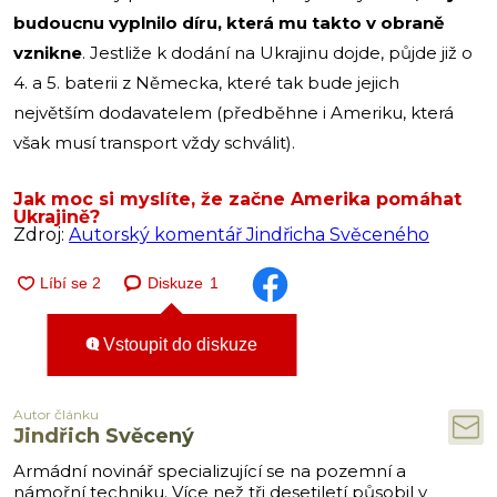
budoucnu vyplnilo díru, která mu takto v obraně
vznikne
. Jestliže k dodání na Ukrajinu dojde, půjde již o
4. a 5. baterii z Německa, které tak bude jejich
největším dodavatelem (předběhne i Ameriku, která
však musí transport vždy schválit).
Jak moc si myslíte, že začne Amerika pomáhat
Ukrajině?
Zdroj:
Autorský komentář Jindřicha Svěceného
Diskuze
1
Vstoupit do diskuze
Autor článku
Jindřich Svěcený
Armádní novinář specializující se na pozemní a
námořní techniku. Více než tři desetiletí působil v