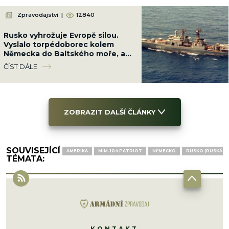
Zpravodajství
|
12840
Rusko vyhrožuje Evropě silou.
Vyslalo torpédoborec kolem
Německa do Baltského moře, aby
chránilo své zájmy
ČÍST DÁLE
ZOBRAZIT DALŠÍ ČLÁNKY
SOUVISEJÍCÍ
AMERIKA
MIM-104 PATRIOT
NĚMECKO
RUSKO (RUSKÁ F
TÉMATA:
KONTAKT