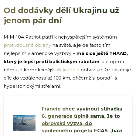
Od dodávky dělí Ukrajinu už
jenom pár dní
MIM-104 Patriot patří k nejvyspělejším systémům
protivzdušné obrany
na světě, a je de facto tím
nejlepším v americké výzbroji –
má sice ještě THAAD,
který je lepší proti balistickým raketám
, ale oproti
němu je komplexnější.
Wikipedia
potvrzuje, že zasahuje
cíle do vzdálenosti až 160 km, přičemž si poradí i s
hypersonickými střelami.
Francie chce vyvinout stíhačku
6. generace úplně sama. Je to
obrovská výzva, do
společného projetu FCAS „hází