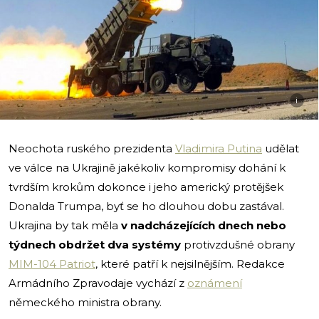
i
Neochota ruského prezidenta
Vladimira Putina
udělat
ve válce na Ukrajině jakékoliv kompromisy dohání k
tvrdším krokům dokonce i jeho americký protějšek
Donalda Trumpa, byť se ho dlouhou dobu zastával.
Ukrajina by tak měla
v nadcházejících dnech nebo
týdnech obdržet dva systémy
protivzdušné obrany
MIM-104 Patriot
, které patří k nejsilnějším. Redakce
Armádního Zpravodaje vychází z
oznámení
německého ministra obrany.