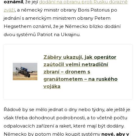
oznámil
, že její
dodání na obranu proti Rusku důrazně
zváží
, a německý ministr obrany Boris Pistorius po
jednání s americkým ministrem obrany Petem
Hegsethem oznámil, že je Německo blízko dodání
dvou systémů Patriot na Ukrajinu.
Záběry ukazují, jak operátor
zaútočil velmi netradiční
zbraní – dronem s
granátometem – na ruského
vojáka
Řádově by se mělo jednat o dny nebo týdny, ale ještě je
však třeba dohodnout podrobnosti, a to včetně počtu
odpalovacích zařízení a raket, které mají být dodány.
Německo by potom mělo koupit systémy
nové, aby v