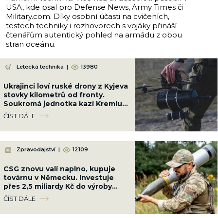
USA, kde psal pro Defense News, Army Times či
Military.com. Díky osobní účasti na cvičeních,
testech techniky i rozhovorech s vojáky přináší
čtenářům autentický pohled na armádu z obou
stran oceánu.
Letecká technika
|
13980
Ukrajinci loví ruské drony z Kyjeva
stovky kilometrů od fronty.
Soukromá jednotka kazí Kremlu
plány a vycvičila 1 000 pilotů
ČÍST DÁLE
Zpravodajství
|
12109
CSG znovu valí naplno, kupuje
továrnu v Německu. Investuje
přes 2,5 miliardy Kč do výroby
nitroglycerinu a munice
ČÍST DÁLE