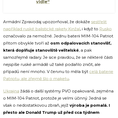
vidle“
Armádní Zpravodaj upozorňoval, že dokáže
sestřelit
například ruské balistické rakety Kinžal
, i když to
Rusko
označovalo za nemožné. Jednu baterii MIM-104 Patriot
přitom obvykle tvoří až
osm odpalovacích stanovišť,
která doplňuje stanoviště velitelské
, a pak
samozřejmě radary. Je sice pravdou, že se některé části
nejspíše ruské armádě už také podařilo zničit, ale
případů není mnoho. V červnu to měla být
celá baterie
Patriotu, ale zřejmě šlo o maketu
.
Ukrajina
žádá o další systémy PVO opakovaně, zejména
o MIM-104 Patriot, protože je velmi účinný. Jedná se
však o nedostatkovou zbraň, jejíž
výroba je pomalá. I
přesto ale Donald Trump už před cca týdnem