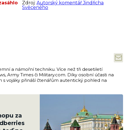
zasáhlo
Zdroj:
Autorský komentář Jindřicha
Svěceného
emní a námořní techniku. Více než tři desetiletí
s, Army Times či Military.com. Díky osobní účasti na
ch s vojáky přináší čtenářům autentický pohled na
shopu za
ldberries