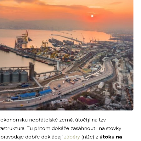
i
ekonomiku nepřátelské země, útočí jí na tzv.
frastruktura. Tu přitom dokáže zasáhnout i na stovky
Zpravodaje dobře dokládají
záběry
(níže) z
útoku na