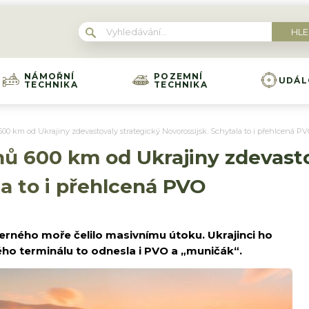
NÁMOŘNÍ
POZEMNÍ
UDÁL
TECHNIKA
TECHNIKA
600 km od Ukrajiny zdevastovaly strategický Novorossijsk. Schytala to i přehlcená P
nů 600 km od Ukrajiny zdevasto
la to i přehlcená PVO
erného moře čelilo masivnímu útoku. Ukrajinci ho
ého terminálu to odnesla i PVO a „muničák“.