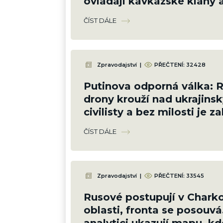
ovládají kavkazské klany 
něm jde i Kyjev
ČÍST DÁLE
Zpravodajství
|
PŘEČTENÍ:
32428
Putinova odporná válka: 
drony krouží nad ukrajins
civilisty a bez milosti je zab
Bezmála 1 000 mrtvých, z 
ČÍST DÁLE
dětí
Zpravodajství
|
PŘEČTENÍ:
33545
Rusové postupují v Chark
oblasti, fronta se posouvá