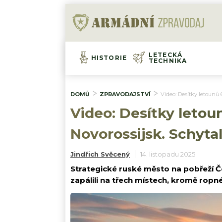
LETECKÁ
HISTORIE
TECHNIKA
DOMŮ
ZPRAVODAJSTVÍ
Video: Desítky letounů 
Video: Desítky letou
Novorossijsk. Schyta
Jindřich Svěcený
14. listopadu 2025
Strategické ruské město na pobřeží Č
zapálili na třech místech, kromě ropn