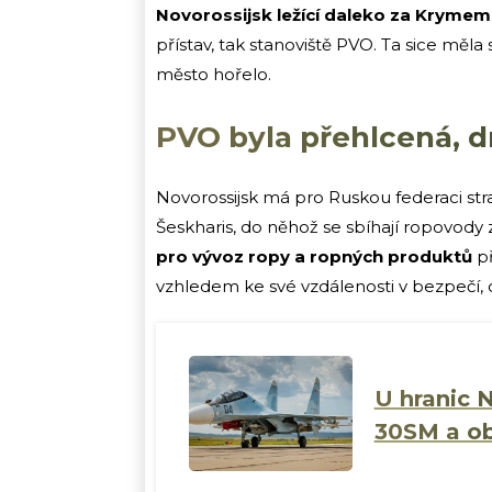
Novorossijsk ležící daleko za Krymem
přístav, tak stanoviště PVO. Ta sice měla 
město hořelo.
PVO byla přehlcená, dr
Novorossijsk má pro Ruskou federaci stra
Šeskharis, do něhož se sbíhají ropovody 
pro vývoz ropy a ropných produktů
př
vzhledem ke své vzdálenosti v bezpečí, o
U hranic N
30SM a oba