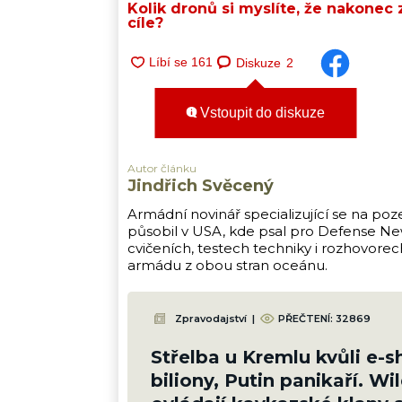
Kolik dronů si myslíte, že nakonec 
cíle?
Diskuze
2
Vstoupit do diskuze
Autor článku
Jindřich Svěcený
Armádní novinář specializující se na poz
působil v USA, kde psal pro Defense New
cvičeních, testech techniky i rozhovore
armádu z obou stran oceánu.
Zpravodajství
|
PŘEČTENÍ:
32869
Střelba u Kremlu kvůli e-
biliony, Putin panikaří. Wi