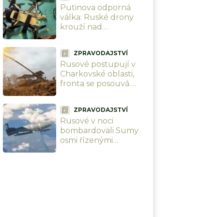
Putinova odporná
válka: Ruské drony
krouží nad
ukrajinskými civilisty a
bez milosti je zabíjí.
ZPRAVODAJSTVÍ
Bezmála 1 000
Rusové postupují v
mrtvých, z toho 179
Charkovské oblasti,
dětí
fronta se posouvá.
Vlastní analytici
ukazují mapu, kde
ZPRAVODAJSTVÍ
Ukrajinci ztrácejí
Rusové v noci
pozice
bombardovali Sumy
osmi řízenými
bombami. Úmyslně
cílili na civilisty, zabili i
dvě malé holčičky