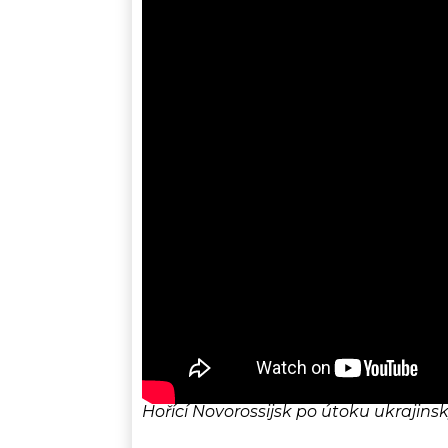
Hořící Novorossijsk po útoku ukrajins