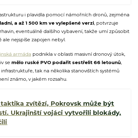
astrukturu i plavidla pomocí námořních dronů, zejména
ladní, a až 1 500 km ve vylepšené verzi
, potvrzuje
trhavin, eventuálně dalšího vybavení, takže umí způsobit
 ale nejspíše zapojen nebyl.
jinská armáda
podnikla v oblasti masivní dronový útok,
iv se
mělo ruské PVO podařit sestřelit 66 letounů
,
infrastruktuře, tak na několika stanovištích systémů
není známo, v jakém rozsahu.
 taktika zvítězí, Pokrovsk může být
tí. Ukrajinští vojáci vytvořili blokády,
ili