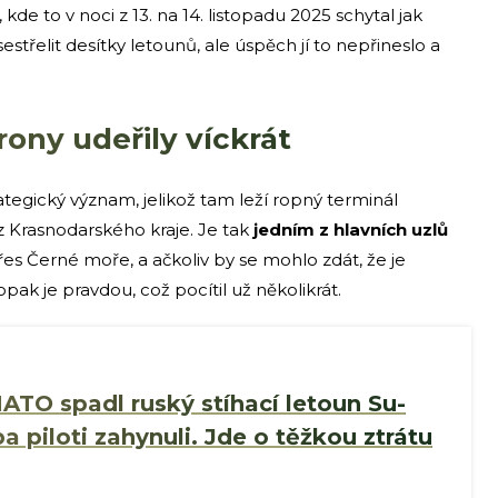
, kde to v noci z 13. na 14. listopadu 2025 schytal jak
sestřelit desítky letounů, ale úspěch jí to nepřineslo a
ony udeřily víckrát
tegický význam, jelikož tam leží ropný terminál
z Krasnodarského kraje. Je tak
jedním z hlavních uzlů
es Černé moře, a ačkoliv by se mohlo zdát, že je
pak je pravdou, což pocítil už několikrát.
ATO spadl ruský stíhací letoun Su-
 piloti zahynuli. Jde o těžkou ztrátu