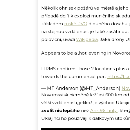
Několik ohnisek požárů ve městě a jeho
případě dojít k explozi muničního sklad
základem
ruské PVO
dlouhého dosahu, j
na stejnou vzdálenost je také zasáhnout 
poloviční, uvádí
Wikipedia
. Jaké drony Uk
Appears to be a ‚hot‘ evening in Novoros
FIRMS confirms those 2 locations plus a 3
towards the commercial port
https://t
— MT Anderson (@MT_Anderson)
Nov
Novorossijsk nicméně leží asi 600 km od u
větší vzdálenosti, jelikož je východ Ukra
zvolit nic lepšího
než
An-196 Liutyi
, kte
Ukrajinci ho používají k dálkovým útokům