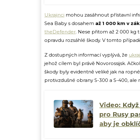
Ukrajinci
mohou zasáhnout přístavní infr
Sea Baby s dosahem
až 1 000 km v zák
theDefender
. Nese přitom až 2 000 kg 
opravdu rozsáhlé škody. V tomto případě
Z dostupných informací vyplývá, že
ukra
jehož cílem byl právě Novorossijsk. Ačkol
škody byly evidentně veliké jak na ropné 
protivzdušné obrany S-300 a S-400, ale 
Video: Když
pro Rusy pas
aby je obklíč