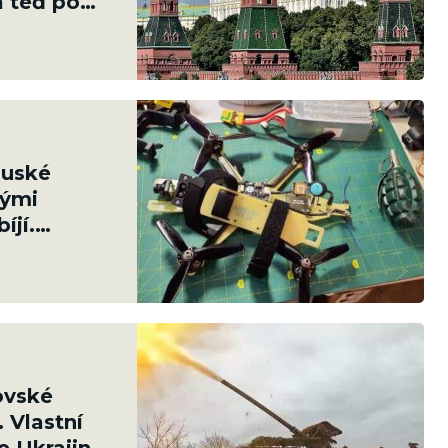
a teď po
Ruské
kými
íjí.
toho 179
ovské
. Vlastní