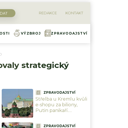
REDAKCE
KONTAKT
OSTI
VÝZBROJ
ZPRAVODAJSTVÍ
VO
valy strategický
ZPRAVODAJSTVÍ
Střelba u Kremlu kvůli
e-shopu za biliony,
Putin panikaří.
Wildberries ovládají
kavkazské klany a teď
ZPRAVODAJSTVÍ
po něm jde i Kyjev