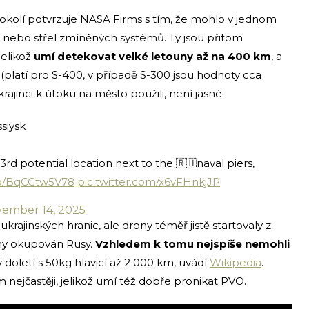
 okolí potvrzuje NASA Firms s tím, že mohlo v jednom
u nebo střel zmíněných systémů. Ty jsou přitom
elikož
umí detekovat velké letouny až na 400 km
, a
(platí pro S-400, v případě S-300 jsou hodnoty cca
rajinci k útoku na město použili, není jasné.
siysk
rd potential location next to the 🇷🇺naval piers,
.co/BqCCtw5V78
pic.twitter.com/x6vFHnkjJP
ember 14, 2025
krajinských hranic, ale drony téměř jistě startovaly z
jiny okupován Rusy.
Vzhledem k tomu nejspíše nemohli
rý doletí s 50kg hlavicí až 2 000 km, uvádí
Wikipedia
.
 nejčastěji, jelikož umí též dobře pronikat PVO.