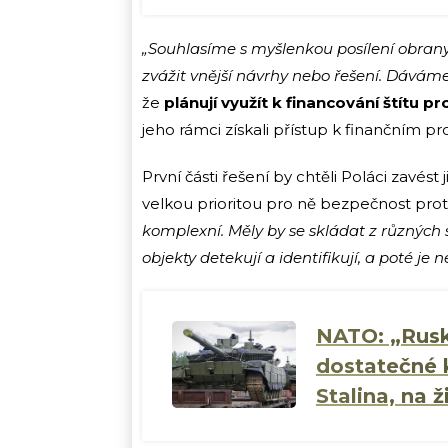
„Souhlasíme s myšlenkou posílení obrany
zvážit vnější návrhy nebo řešení. Dávám
že
plánují využít k financování štítu 
jeho rámci získali přístup k finančním pr
První části řešení by chtěli Poláci zavést
velkou prioritou pro ně bezpečnost pro
komplexní. Měly by se skládat z různých 
objekty detekují a identifikují, a poté je ne
NATO: „Rusk
dostatečné k
Stalina, na 