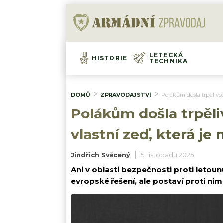
LETECKÁ
HISTORIE
TECHNIKA
DOMŮ
ZPRAVODAJSTVÍ
Polákům došla trpělivos
Polákům došla trpěli
vlastní zeď, která je
Jindřich Svěcený
5. listopadu 2025
Ani v oblasti bezpečnosti proti leto
evropské řešení, ale postaví proti nim 