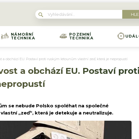
NÁMOŘNÍ
POZEMNÍ
UDÁL
TECHNIKA
TECHNIKA
t a obchází EU. Postaví proti ruským letounům vlastní zeď, která je nepropustí
vost a obchází EU. Postaví pro
 nepropustí
unům se nebude Polsko spoléhat na společné
vlastní „zeď“, která je detekuje a neutralizuje.