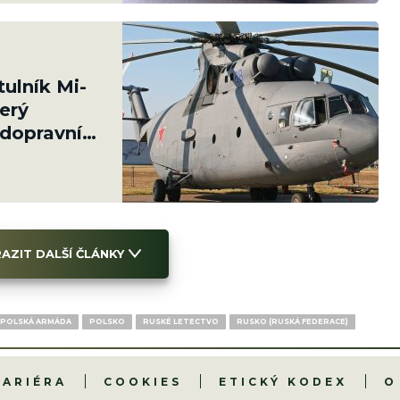
tulník Mi-
erý
dopravní
AZIT DALŠÍ ČLÁNKY
POLSKÁ ARMÁDA
POLSKO
RUSKÉ LETECTVO
RUSKO (RUSKÁ FEDERACE)
KARIÉRA
COOKIES
ETICKÝ KODEX
O