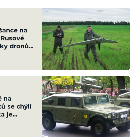
 šance na
. Rusové
oky dronů
ě na
ů se chýlí
a je