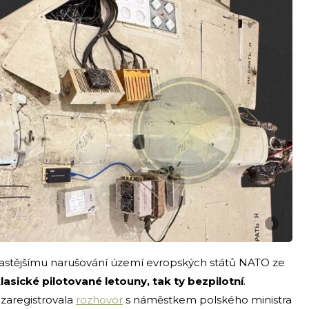
i
častějšímu narušování území evropských států NATO ze
klasické pilotované letouny, tak ty bezpilotní
.
zaregistrovala
rozhovor
s náměstkem polského ministra