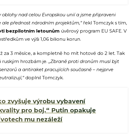
 oblohy nad celou Evropskou unií a jsme připraveni
e ale přednost národním projektům,“
řekl Tomczyk s tím,
proti bezpilotním letounům
úvěrový program EU SAFE. V
ostředkům ve výši 1,06 bilionu korun.
 již za 3 měsíce, a kompletně ho mít hotové do 2 let. Tak
ti ruským hrozbám je.
„Zbraně proti dronům musí být
senzorů a antiraket pracujících současně – nejprve
utralizují,“
doplnil Tomczyk.
o zvyšuje výrobu vybavení
vality pro boj.“ Putin opakuje
životech mu nezáleží