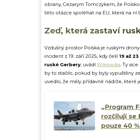
obrany, Cezarym Tomczykem, že Polsko v
této otázce spoléhat na EU, která na n
Zeď, která zastaví rus
Vzdušný prostor Polska je ruskými drony
incident z 19. září 2025, kdy čelil
19 až 23
ruské Gerbery
, uvádí
Wikipedia
. Ty sic
by to stačilo, pokud by byly vypuštěny 
uvedlo, že měly přídavné nádrže, které je
„Program F
rozčilují s
pouze 40 %