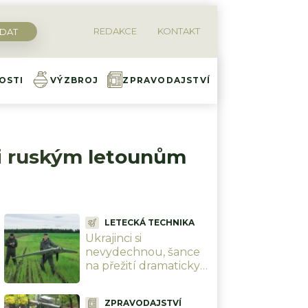
REDAKCE
KONTAKT
OSTI
VÝZBROJ
ZPRAVODAJSTVÍ
ti ruským letounům
LETECKÁ TECHNIKA
Ukrajinci si
nevydechnou, šance
na přežití dramaticky
klesne. Rusové
představili systém pro
ZPRAVODAJSTVÍ
útoky dronů v rojích