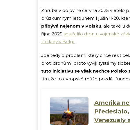
Zhruba v polovině června 2025 vletělo
průzkumným letounem Iljušin Il-20, kte
přibývá nejenom v Polsku
, ale také u 
října 2025
sestřelilo dron u vojenské zák
základy v Belgii
.
Jde tedy o problém, který chce řešit ce
proti dronům“ proto vyvíjí systémy složen
tuto iniciativu se však nechce Polsko
tím, že to evropské může později fungov
Amerika net
Předeslalo,
Venezuely a