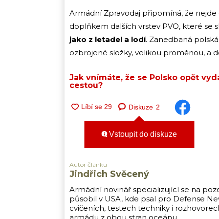
Armádní Zpravodaj připomíná, že nejde
doplňkem dalších vrstev PVO, které se s
jako z letadel a lodí
. Zanedbaná polská 
ozbrojené složky, velikou proměnou, a do
Jak vnímáte, že se Polsko opět vyd
cestou?
Diskuze
2
Vstoupit do diskuze
Autor článku
Jindřich Svěcený
Armádní novinář specializující se na poz
působil v USA, kde psal pro Defense New
cvičeních, testech techniky i rozhovore
armádu z obou stran oceánu.