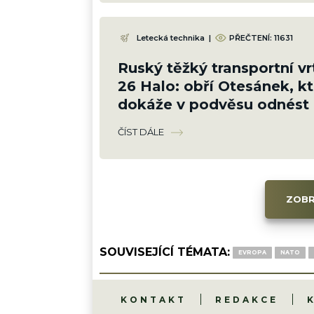
Letecká technika
|
PŘEČTENÍ:
11631
Ruský těžký transportní vr
26 Halo: obří Otesánek, kt
dokáže v podvěsu odnést 
letadlo
ČÍST DÁLE
ZOBR
SOUVISEJÍCÍ TÉMATA:
EVROPA
NATO
KONTAKT
REDAKCE