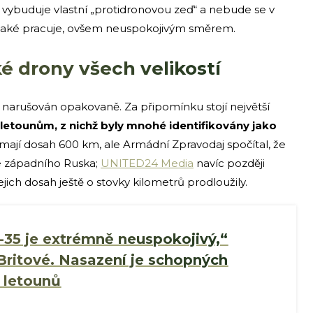
ybuduje vlastní „protidronovou zeď“ a nebude se v
í také pracuje, ovšem neuspokojivým směrem.
ké drony všech velikostí
 narušován opakovaně. Za připomínku stojí největší
 letounům, z nichž byly mnohé identifikovány jako
e mají dosah 600 km, ale Armádní Zpravodaj spočítal, že
ze západního Ruska;
UNITED24 Media
navíc později
jich dosah ještě o stovky kilometrů prodloužily.
-35 je extrémně neuspokojivý,“
e Britové. Nasazení je schopných
 letounů