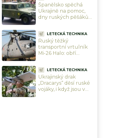
Španělsko spěchá
Ukrajině na pomoc,
dny ruských pěšáků
se chýlí ke konci.
Mohutná dodávka je
LETECKÁ TECHNIKA
srovná do latě
Ruský těžký
transportní vrtulník
Mi-26 Halo: obří
Otesánek, který
dokáže v podvěsu
LETECKÁ TECHNIKA
odnést dopravní
Ukrajinský drak
letadlo
„Dracarys“ děsí ruské
vojáky, i když jsou v
tancích. Sežehne vše
při teplotě přes 2 400
°C