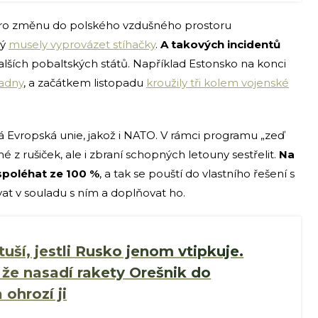
 pro změnu do polského vzdušného prostoru
rý
musely vyprovázet stíhačky
.
A takových incidentů
dalších pobaltských států. Například Estonsko na konci
ladny
, a začátkem listopadu
kroužily tři kolem vojenské
lá Evropská unie, jakož i NATO. V rámci programu „zeď
é z rušiček, ale i zbraní schopných letouny sestřelit.
Na
 spoléhat ze 100 %
, a tak se pouští do vlastního řešení s
at v souladu s ním a doplňovat ho.
uší, jestli Rusko jenom vtipkuje.
 že nasadí rakety Orešnik do
 ohrozí ji