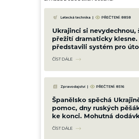
Letecká technika
|
PŘEČTENÍ:
8858
Ukrajinci si nevydechnou,
přežití dramaticky klesne
představili systém pro út
v rojích
ČÍST DÁLE
Zpravodajství
|
PŘEČTENÍ:
8516
Španělsko spěchá Ukrajin
pomoc, dny ruských pěšák
ke konci. Mohutná dodávk
srovná do latě
ČÍST DÁLE