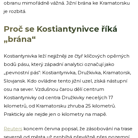
obranu mimořádně vážná. Jižní brána ke Kramatorsku
je rozbitá.
Proč se Kostiantynivce říká
„brána“
Kostiantynivka leží nejjižněji ze čtyř klíčových opěrných
bodů pásu, který západní analytici označují jako
„pevnostní pás“: Kostiantynivka, Družkivka, Kramatorsk,
Slovjansk. Kdo ovládne tento jižní uzel, získá nástupní
osu na sever. Vzdušnou čarou dělí centrum
Kostiantynivky od centra Družkivky necelých 17
kilometrů, od Kramatorsku zhruba 25 kilometrů.
Prakticky ale nejde jen o kilometry na mapě.
Reuters
koncem června popsal, že zásobování na trase
severně od města už probíhá převážně přes pozemní