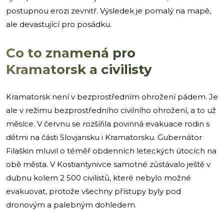
postupnou erozi zevnitř. Výsledek je pomalý na mapě,
ale devastující pro posádku.
Co to znamená pro
Kramatorsk a civilisty
Kramatorsk není v bezprostředním ohrožení pádem. Je
ale v režimu bezprostředního civilního ohrožení, a to už
měsíce. V červnu se rozšířila povinná evakuace rodin s
dětmi na části Slovjansku i Kramatorsku. Gubernátor
Filaškin mluvil o téměř obdenních leteckých útocích na
obě města. V Kostiantynivce samotné zůstávalo ještě v
dubnu kolem 2 500 civilistů, které nebylo možné
evakuovat, protože všechny přístupy byly pod
dronovým a palebným dohledem.