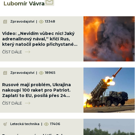
Lubomír Vávra
Zpravodajství
|
13348
Video: „Nevidím vůbec nic! Jaký
adrenalinový nával,“ křičí Rus,
který natočil peklo přichystané
Ukrajinci cestou na Krym
ČÍST DÁLE
Zpravodajství
|
18965
Rusové mají problém, Ukrajina
nakoupí 100 raket pro Patriot.
Zaplatí to EU, posílá přes 24
miliard Kč
ČÍST DÁLE
Letecká technika
|
17406