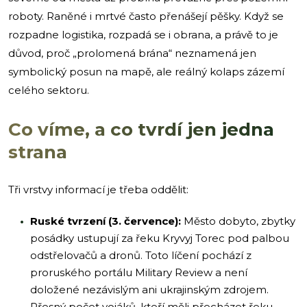
roboty. Raněné i mrtvé často přenášejí pěšky. Když se
rozpadne logistika, rozpadá se i obrana, a právě to je
důvod, proč „prolomená brána“ neznamená jen
symbolický posun na mapě, ale reálný kolaps zázemí
celého sektoru.
Co víme, a co tvrdí jen jedna
strana
Tři vrstvy informací je třeba oddělit:
Ruské tvrzení (3. července):
Město dobyto, zbytky
posádky ustupují za řeku Kryvyj Torec pod palbou
odstřelovačů a dronů. Toto líčení pochází z
proruského portálu Military Review a není
doložené nezávislým ani ukrajinským zdrojem.
Přesný počet vojáků, kteří měli přecházet řeku,