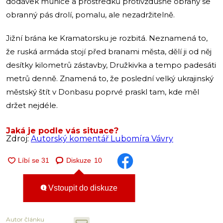
dodávek munice a prostředků protivzdušné obrany se
obranný pás drolí, pomalu, ale nezadržitelně.
Jižní brána ke Kramatorsku je rozbitá. Neznamená to,
že ruská armáda stojí před branami města, dělí ji od něj
desítky kilometrů zástavby, Družkivka a tempo padesáti
metrů denně. Znamená to, že poslední velký ukrajinský
městský štít v Donbasu poprvé praskl tam, kde měl
držet nejdéle.
Jaká je podle vás situace?
Zdroj:
Autorský komentář Lubomíra Vávry
Diskuze
10
Vstoupit do diskuze
Autor článku