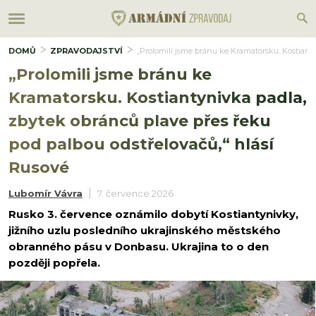
DOMŮ
ZPRAVODAJSTVÍ
„Prolomili jsme bránu ke Kramatorsku. Kostianty
„Prolomili jsme bránu ke
Kramatorsku. Kostiantynivka padla,
zbytek obránců plave přes řeku
pod palbou odstřelovačů,“ hlásí
Rusové
Lubomír Vávra
7. července 2026
Rusko 3. července oznámilo dobytí Kostiantynivky,
jižního uzlu posledního ukrajinského městského
obranného pásu v Donbasu. Ukrajina to o den
později popřela.