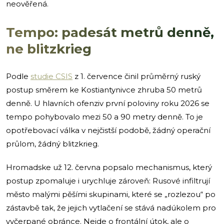
neověřená.
Tempo: padesát metrů denně,
ne blitzkrieg
Podle
studie CSIS
z 1. července činil průměrný ruský
postup směrem ke Kostiantynivce zhruba 50 metrů
denně. U hlavních ofenziv první poloviny roku 2026 se
tempo pohybovalo mezi 50 a 90 metry denně. To je
opotřebovací válka v nejčistší podobě, žádný operační
průlom, žádný blitzkrieg.
Hromadske už 12. června popsalo mechanismus, který
postup zpomaluje i urychluje zároveň: Rusové infiltrují
město malými pěšími skupinami, které se „rozlezou“ po
zástavbě tak, že jejich vytlačení se stává nadúkolem pro
vyčerpané obránce. Nejde o frontální útok, ale o