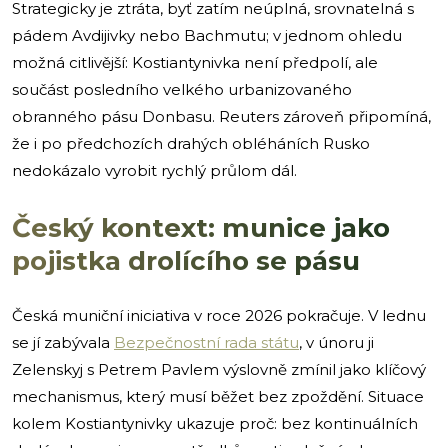
Strategicky je ztráta, byť zatím neúplná, srovnatelná s
pádem Avdijivky nebo Bachmutu; v jednom ohledu
možná citlivější: Kostiantynivka není předpolí, ale
součást posledního velkého urbanizovaného
obranného pásu Donbasu. Reuters zároveň připomíná,
že i po předchozích drahých obléháních Rusko
nedokázalo vyrobit rychlý průlom dál.
Český kontext: munice jako
pojistka drolícího se pásu
Česká muniční iniciativa v roce 2026 pokračuje. V lednu
se jí zabývala
Bezpečnostní rada státu
, v únoru ji
Zelenskyj s Petrem Pavlem výslovně zmínil jako klíčový
mechanismus, který musí běžet bez zpoždění. Situace
kolem Kostiantynivky ukazuje proč: bez kontinuálních