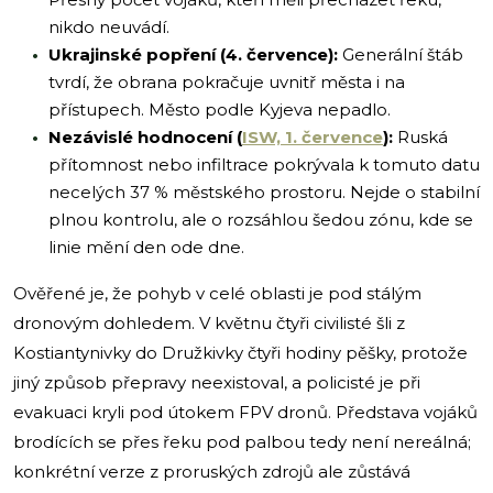
nikdo neuvádí.
Ukrajinské popření (4. července):
Generální štáb
tvrdí, že obrana pokračuje uvnitř města i na
přístupech. Město podle Kyjeva nepadlo.
Nezávislé hodnocení (
ISW, 1. července
):
Ruská
přítomnost nebo infiltrace pokrývala k tomuto datu
necelých 37 % městského prostoru. Nejde o stabilní
plnou kontrolu, ale o rozsáhlou šedou zónu, kde se
linie mění den ode dne.
Ověřené je, že pohyb v celé oblasti je pod stálým
dronovým dohledem. V květnu čtyři civilisté šli z
Kostiantynivky do Družkivky čtyři hodiny pěšky, protože
jiný způsob přepravy neexistoval, a policisté je při
evakuaci kryli pod útokem FPV dronů. Představa vojáků
brodících se přes řeku pod palbou tedy není nereálná;
konkrétní verze z proruských zdrojů ale zůstává