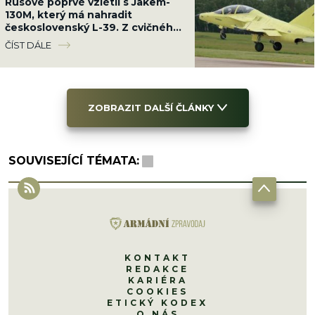
Rusové poprvé vzlétli s Jakem-
130M, který má nahradit
československý L-39. Z cvičného
letounu dělají bojový
ČÍST DÁLE
ZOBRAZIT DALŠÍ ČLÁNKY
SOUVISEJÍCÍ TÉMATA:
KONTAKT
REDAKCE
KARIÉRA
COOKIES
ETICKÝ KODEX
O NÁS