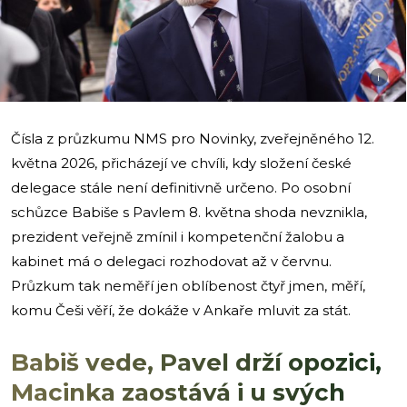
i
Čísla z průzkumu NMS pro Novinky, zveřejněného 12.
května 2026, přicházejí ve chvíli, kdy složení české
delegace stále není definitivně určeno. Po osobní
schůzce Babiše s Pavlem 8. května shoda nevznikla,
prezident veřejně zmínil i kompetenční žalobu a
kabinet má o delegaci rozhodovat až v červnu.
Průzkum tak neměří jen oblíbenost čtyř jmen, měří,
komu Češi věří, že dokáže v Ankaře mluvit za stát.
Babiš vede, Pavel drží opozici,
Macinka zaostává i u svých