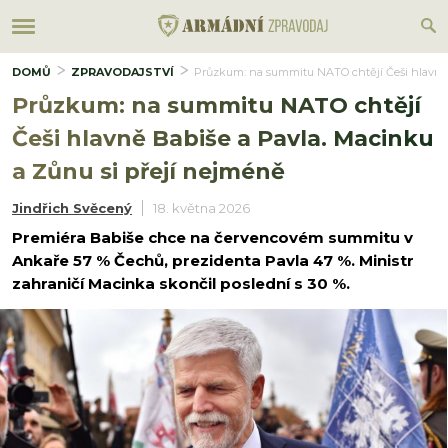
DOMŮ
ZPRAVODAJSTVÍ
Průzkum: na summitu NATO chtějí Češi hlavně 
Průzkum: na summitu NATO chtějí
Češi hlavně Babiše a Pavla. Macinku
a Zůnu si přejí nejméně
Jindřich Svěcený
18. května 2026
Premiéra Babiše chce na červencovém summitu v
Ankaře 57 % Čechů, prezidenta Pavla 47 %. Ministr
zahraničí Macinka skončil poslední s 30 %.