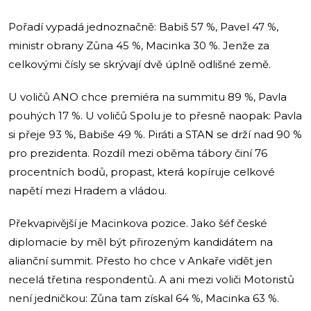
Pořadí vypadá jednoznačně: Babiš 57 %, Pavel 47 %,
ministr obrany Zůna 45 %, Macinka 30 %. Jenže za
celkovými čísly se skrývají dvě úplně odlišné země.
U voličů ANO chce premiéra na summitu 89 %, Pavla
pouhých 17 %. U voličů Spolu je to přesně naopak: Pavla
si přeje 93 %, Babiše 49 %. Piráti a STAN se drží nad 90 %
pro prezidenta. Rozdíl mezi oběma tábory činí 76
procentních bodů, propast, která kopíruje celkové
napětí mezi Hradem a vládou.
Překvapivější je Macinkova pozice. Jako šéf české
diplomacie by měl být přirozeným kandidátem na
alianční summit. Přesto ho chce v Ankaře vidět jen
necelá třetina respondentů. A ani mezi voliči Motoristů
není jedničkou: Zůna tam získal 64 %, Macinka 63 %.