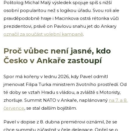
Politolog Michal Malý výsledek spojuje spíš s nižší
osobní popularitou než s logikou úřadu. Svou roli ale
pravděpodobně hraje i Macinkova ostrá rétorika vůči
prezidentovi, právě on Pavlovu snahu jet do Ankary
označil za součást volební kampaně
.
Proč vůbec není jasné, kdo
Česko v Ankaře zastoupí
Spor má kořeny v lednu 2026, kdy Pavel odmítl
jmenovat Filipa Turka ministrem životního prostředí. Od
té doby se vztah Hradu s vládou, a zvláště s Motoristy,
zhoršuje. Summit NATO v Ankaře, naplánovaný
na 7. a 8.
července
, se stal dalším bojištěm.
Pavel v dopise z 8. dubna premiérovi oznámil, že se
chce summitu zúčastnit v čele delegace. Opřel se o