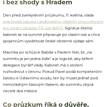
i bez shody s Hradem
Den před zveřejněním průzkumu, 11. května, vláda
jmenovala Jakuba Landovského vládním zmocněncem
pro plnění závazků ČR vůči NATO
. Signál je čitelný:
kabinet se na summit připravuje po vlastní ose a chce
spojencům vysvětlovat české obranné výdaje sám.
Macinka po schůzce Babiše s Pavlem řekl, že „na
summitu je jen jedna židle“ a je logické, aby šéfem
delegace byl šéf vlády. Kabinet má o složení
rozhodnout v červnu. Pokud Pavel podá kompetenční
žalobu k Ústavnímu soudu, ten by musel jednat pod
mimořádným časovým tlakem, do summitu zbývá
necelé dva měsíce.
Co průzkum říká o důvěře,