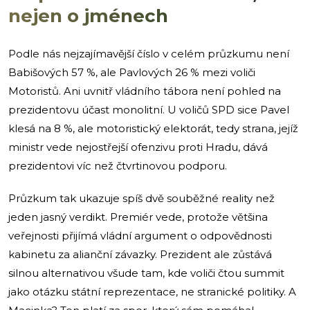
nejen o jménech
Podle nás nejzajímavější číslo v celém průzkumu není
Babišových 57 %, ale Pavlových 26 % mezi voliči
Motoristů. Ani uvnitř vládního tábora není pohled na
prezidentovu účast monolitní. U voličů SPD sice Pavel
klesá na 8 %, ale motoristický elektorát, tedy strana, jejíž
ministr vede nejostřejší ofenzivu proti Hradu, dává
prezidentovi víc než čtvrtinovou podporu.
Průzkum tak ukazuje spíš dvě souběžné reality než
jeden jasný verdikt. Premiér vede, protože většina
veřejnosti přijímá vládní argument o odpovědnosti
kabinetu za alianční závazky. Prezident ale zůstává
silnou alternativou všude tam, kde voliči čtou summit
jako otázku státní reprezentace, ne stranické politiky. A