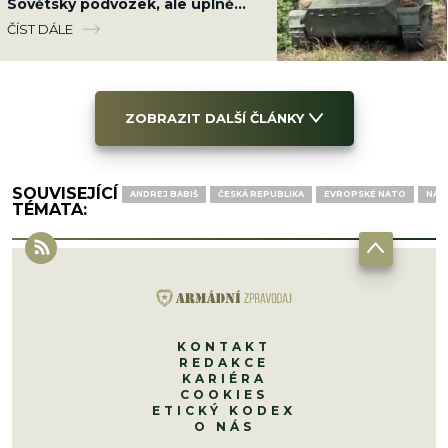
Sovětský podvozek, ale úplně
jiná hra proti letounům
ČÍST DÁLE
ZOBRAZIT DALŠÍ ČLÁNKY
SOUVISEJÍCÍ
ANDREJ BABIŠ
ČESKÁ REPUBLIKA
EVROPSKÉ NATO
NAT
TÉMATA:
KONTAKT
REDAKCE
KARIÉRA
COOKIES
ETICKÝ KODEX
O NÁS