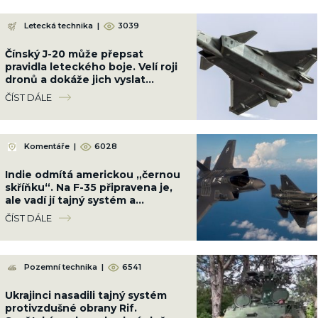
Letecká technika
|
3039
Čínský J-20 může přepsat
pravidla leteckého boje. Velí roji
dronů a dokáže jich vyslat
desítky najednou
ČÍST DÁLE
Komentáře
|
6028
Indie odmítá americkou „černou
skříňku“. Na F-35 připravena je,
ale vadí jí tajný systém a
astronomická cena za provoz
ČÍST DÁLE
Pozemní technika
|
6541
Ukrajinci nasadili tajný systém
protivzdušné obrany Rif.