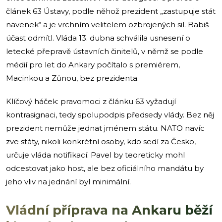
článek 63 Ústavy, podle něhož prezident „zastupuje stát
navenek“ a je vrchním velitelem ozbrojených sil. Babiš
účast odmítl. Vláda 13. dubna schválila usnesení o
letecké přepravě ústavních činitelů, v němž se podle
médií pro let do Ankary počítalo s premiérem,
Macinkou a Zůnou, bez prezidenta.
Klíčový háček: pravomoci z článku 63 vyžadují
kontrasignaci, tedy spolupodpis předsedy vlády. Bez něj
prezident nemůže jednat jménem státu. NATO navíc
zve státy, nikoli konkrétní osoby, kdo sedí za Česko,
určuje vláda notifikací. Pavel by teoreticky mohl
odcestovat jako host, ale bez oficiálního mandátu by
jeho vliv na jednání byl minimální.
Vládní příprava na Ankaru běží