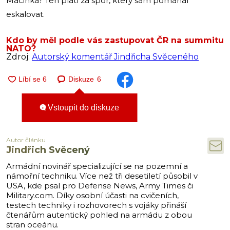
Macinka? Ten platí za spor, který sám pomáhal
eskalovat.
Kdo by měl podle vás zastupovat ČR na summitu
NATO?
Zdroj:
Autorský komentář Jindřicha Svěceného
Diskuze
6
Vstoupit do diskuze
Autor článku
Jindřich Svěcený
Armádní novinář specializující se na pozemní a
námořní techniku. Více než tři desetiletí působil v
USA, kde psal pro Defense News, Army Times či
Military.com. Díky osobní účasti na cvičeních,
testech techniky i rozhovorech s vojáky přináší
čtenářům autentický pohled na armádu z obou
stran oceánu.