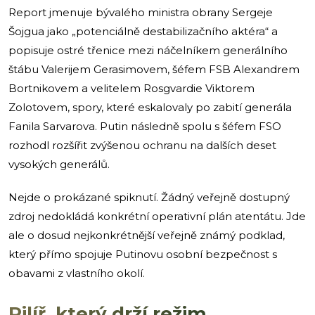
Report jmenuje bývalého ministra obrany Sergeje
Šojgua jako „potenciálně destabilizačního aktéra“ a
popisuje ostré třenice mezi náčelníkem generálního
štábu Valerijem Gerasimovem, šéfem FSB Alexandrem
Bortnikovem a velitelem Rosgvardie Viktorem
Zolotovem, spory, které eskalovaly po zabití generála
Fanila Sarvarova. Putin následně spolu s šéfem FSO
rozhodl rozšířit zvýšenou ochranu na dalších deset
vysokých generálů.
Nejde o prokázané spiknutí. Žádný veřejně dostupný
zdroj nedokládá konkrétní operativní plán atentátu. Jde
ale o dosud nejkonkrétnější veřejně známý podklad,
který přímo spojuje Putinovu osobní bezpečnost s
obavami z vlastního okolí.
Pilíř, který drží režim