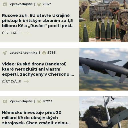
Zpravodajství
|
7567
Rusové zuří, EU otevře Ukrajině
přístup k britským zbraním za 1,5
bilionu Kč a „Rusáci“ pocítí peklo
na zemi
ČÍST DÁLE
Letecká technika
|
5785
Video: Ruské drony Banderoľ,
které nerozluští ani vlastní
experti, zachyceny v Chersonu.
Ukrajinci se proti ni neumí bránit
ČÍST DÁLE
Zpravodajství
|
12723
Německo investuje přes 30
miliard Kč do ukrajinských
zbrojovek. Chce změnit celou
válku a srazit Rusko na kolena