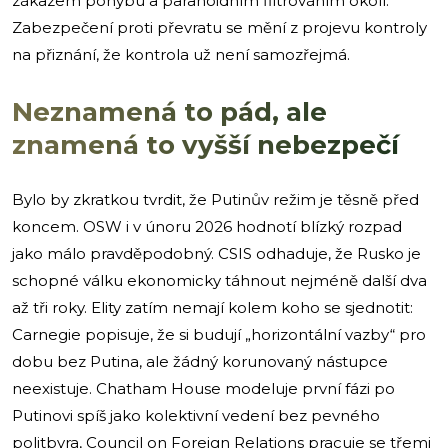
zákazem pohybu a paranoidním filtrováním okolí.
Zabezpečení proti převratu se mění z projevu kontroly
na přiznání, že kontrola už není samozřejmá.
Neznamená to pád, ale
znamená to vyšší nebezpečí
Bylo by zkratkou tvrdit, že Putinův režim je těsně před
koncem. OSW i v únoru 2026 hodnotí blízký rozpad
jako málo pravděpodobný. CSIS odhaduje, že Rusko je
schopné válku ekonomicky táhnout nejméně další dva
až tři roky. Elity zatím nemají kolem koho se sjednotit:
Carnegie popisuje, že si budují „horizontální vazby“ pro
dobu bez Putina, ale žádný korunovaný nástupce
neexistuje. Chatham House modeluje první fázi po
Putinovi spíš jako kolektivní vedení bez pevného
politbyra, Council on Foreign Relations pracuje se třemi