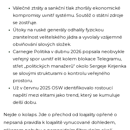
Válečné ztráty a sankční tlak zhoršily ekonomické
kompromisy uvnitř systému. Soutěž o státní zdroje
se zostřuje.
Útoky na ruské generály odhalily fyzickou
zranitelnost velitelského jádra a vyvolaly vzájemné
obviňování silových složek.
Carnegie Politika v dubnu 2026 popsala neobvykle
veřejný spor uvnitř elit kolem blokace Telegramu,
střet „politických manažerů“ okolo Sergeje Kirijenka
se silovými strukturami o kontrolu veřejného
prostoru.
Už v červnu 2025 OSW identifikovalo rostoucí
napětí mezi elitami jako trend, který se kumuluje
delší dobu.
Nejde o kolaps. Jde o přechod od loajality opřené o
nepsaná pravidla k loajalitě vynucované dohledem,