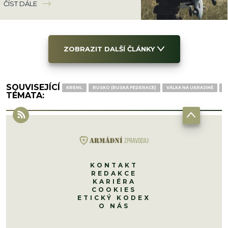
ČÍST DÁLE
ZOBRAZIT DALŠÍ ČLÁNKY
SOUVISEJÍCÍ
KREML
RUSKO (RUSKÁ FEDERACE)
VÁLKA NA UKRAJINĚ
V
TÉMATA:
KONTAKT
REDAKCE
KARIÉRA
COOKIES
ETICKÝ KODEX
O NÁS