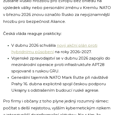
zůstane Rusko hrozbou pro Evropu bez ohledu na
výsledek války nebo personální změnu v Kremlu. NATO
v březnu 2026 znovu označilo Rusko za nejvýznamnější
hrozbu pro bezpečnost Aliance.
Česká vláda reaguje prakticky:
V dubnu 2026 schválila
nový akční plán proti
hybridnímu působení
na roky 2026–2027.
Vojenské zpravodajství se v dubnu 2026 zapojilo do
mezinárodní operace proti infrastruktuře APT28
spojované s ruskou GRU.
Generální tajemník NATO Mark Rutte při návštěvě
Prahy 16. dubna explicitně spojil českou podporu
Ukrajiny s odstrašením budoucí ruské agrese.
Pro firmy i občany z toho plyne jediný rozumný rámec:
počítat s delší nejistotou, vyšším kybernetickým rizikem
a intenzivnější dezinformační aktivitou. Ne s tím, že