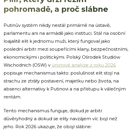
pohromadě, a proč slábne
Putinův systém nikdy nestál primárně na ústavě,
parlamentu ani na armádě jako instituci. Stál na osobní
loajalitě elit k jednomu muži, který fungoval jako
poslední arbitr mezi soupeřícími klany, bezpečnostními,
ekonomickými i politickými. Polský Ośrodek Studiów
Wschodnich (OSW) v
únorové analýze z roku 2026
popisuje mechanismus takto: poslušnost elit stojí na
strachu ze ztráty postavení, majetku nebo života, na
absenci alternativy k Putinovi a na přístupu k válečným
rentám.
Tento mechanismus funguje, dokud je arbitr
důvěryhodný a dokud se elity navzájem víc bojí než
jeho. Rok 2026 ukazuje, že obojí slábne: