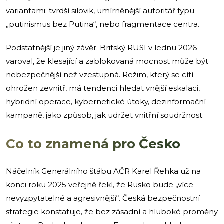
variantami: tvrdší silovik, umírněnější autoritář typu
„putinismus bez Putina“, nebo fragmentace centra.
Podstatnější je jiný závěr. Britský RUSI v lednu 2026
varoval, že klesající a zablokovaná mocnost může být
nebezpečnější než vzestupná. Režim, který se cítí
ohrožen zevnitř, má tendenci hledat vnější eskalaci,
hybridní operace, kybernetické útoky, dezinformační
kampaně, jako způsob, jak udržet vnitřní soudržnost.
Co to znamená pro Česko
Náčelník Generálního štábu AČR Karel Řehka už na
konci roku 2025 veřejně řekl, že Rusko bude „více
nevyzpytatelné a agresivnější“. Česká bezpečnostní
strategie konstatuje, že bez zásadní a hluboké proměny