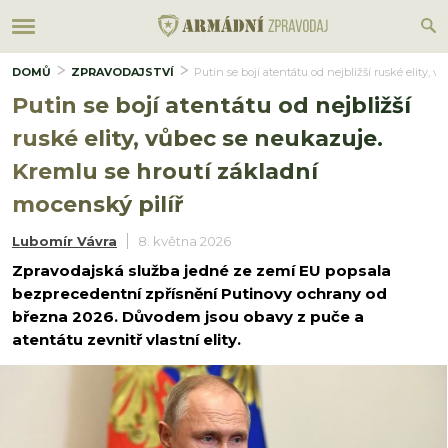
DOMŮ
ZPRAVODAJSTVÍ
Putin se bojí atentátu od nejbližší ruské elity,
Putin se bojí atentátu od nejbližší
ruské elity, vůbec se neukazuje.
Kremlu se hroutí základní
mocenský pilíř
Lubomír Vávra
8. května 2026
Zpravodajská služba jedné ze zemí EU popsala
bezprecedentní zpřísnění Putinovy ochrany od
března 2026. Důvodem jsou obavy z puče a
atentátu zevnitř vlastní elity.