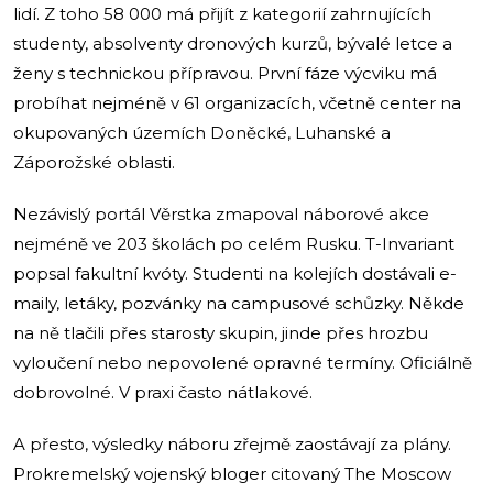
lidí. Z toho 58 000 má přijít z kategorií zahrnujících
studenty, absolventy dronových kurzů, bývalé letce a
ženy s technickou přípravou. První fáze výcviku má
probíhat nejméně v 61 organizacích, včetně center na
okupovaných územích Doněcké, Luhanské a
Záporožské oblasti.
Nezávislý portál Věrstka zmapoval náborové akce
nejméně ve 203 školách po celém Rusku. T-Invariant
popsal fakultní kvóty. Studenti na kolejích dostávali e-
maily, letáky, pozvánky na campusové schůzky. Někde
na ně tlačili přes starosty skupin, jinde přes hrozbu
vyloučení nebo nepovolené opravné termíny. Oficiálně
dobrovolné. V praxi často nátlakové.
A přesto, výsledky náboru zřejmě zaostávají za plány.
Prokremelský vojenský bloger citovaný The Moscow