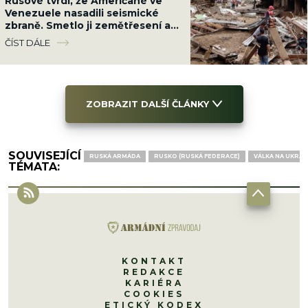
Rusové tvrdí, že Američané ve
Venezuele nasadili seismické
zbraně. Smetlo ji zemětřesení a
USA do 24 hodin zrušily sankce
ČÍST DÁLE
ZOBRAZIT DALŠÍ ČLÁNKY
SOUVISEJÍCÍ
RUSKÁ ARMÁDA
RUSKO (RUSKÁ FEDERACE)
VÁLKA NA UKRAJ
TÉMATA:
KONTAKT
REDAKCE
KARIÉRA
COOKIES
ETICKÝ KODEX