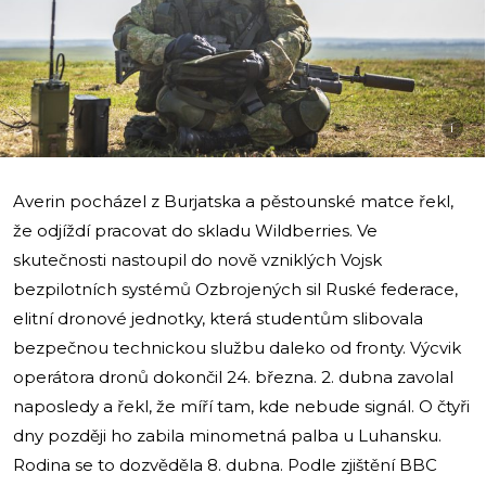
i
Averin pocházel z Burjatska a pěstounské matce řekl,
že odjíždí pracovat do skladu Wildberries. Ve
skutečnosti nastoupil do nově vzniklých Vojsk
bezpilotních systémů Ozbrojených sil Ruské federace,
elitní dronové jednotky, která studentům slibovala
bezpečnou technickou službu daleko od fronty. Výcvik
operátora dronů dokončil 24. března. 2. dubna zavolal
naposledy a řekl, že míří tam, kde nebude signál. O čtyři
dny později ho zabila minometná palba u Luhansku.
Rodina se to dozvěděla 8. dubna. Podle zjištění BBC