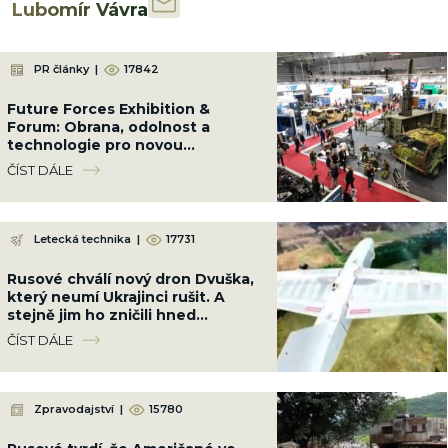
Lubomír Vávra
PR články
|
17842
Future Forces Exhibition &
Forum: Obrana, odolnost a
technologie pro novou
bezpečnostní realitu
ČÍST DÁLE
Letecká technika
|
17731
Rusové chválí nový dron Dvuška,
který neumí Ukrajinci rušit. A
stejně jim ho zničili hned
napoprvé, ani to nedalo práci
ČÍST DÁLE
Zpravodajství
|
15780