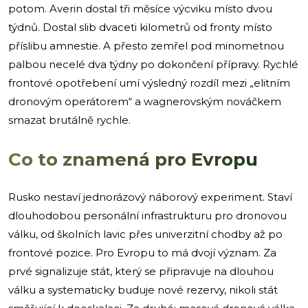
potom. Averin dostal tři měsíce výcviku místo dvou
týdnů. Dostal slib dvaceti kilometrů od fronty místo
příslibu amnestie. A přesto zemřel pod minometnou
palbou necelé dva týdny po dokončení přípravy. Rychlé
frontové opotřebení umí výsledný rozdíl mezi „elitním
dronovým operátorem“ a wagnerovským nováčkem
smazat brutálně rychle.
Co to znamená pro Evropu
Rusko nestaví jednorázový náborový experiment. Staví
dlouhodobou personální infrastrukturu pro dronovou
válku, od školních lavic přes univerzitní chodby až po
frontové pozice. Pro Evropu to má dvojí význam. Za
prvé signalizuje stát, který se připravuje na dlouhou
válku a systematicky buduje nové rezervy, nikoli stát