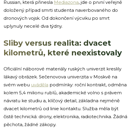
Russian, která přinesla
Mediazona
, jde o první veřejně
doložený případ smrti studenta naverbovaného do
dronových vojsk. Od dokončení výcviku po smrt
uplynuly necelé dva týdny.
Sliby versus realita: dvacet
kilometrů, které neexistovaly
Oficiální náborové materiály ruských univerzit kreslily
lákavý obrázek. Sečenovova univerzita v Moskvě na
svém webu
uváděla
podmínky: roční kontrakt, odměna
kolem 5,4 milionu rublů, akademické volno s právem
návratu ke studiu a, klíčový detail, základna nejméně
dvacet kilometrů od linie kontaktu. Služba měla být
čistě technická: drony, elektronika, radiotechnika. Žádná
pěchota, žádné zákopy.