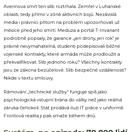
Averinova smrt ten slib roztrhala. Zemřel v Luhanské
oblasti, tedy přímo v zóně aktivních bojů. Nezávislá
média i právníci přitom na problém upozorňovali už
měsíce před jeho smrtí. Meduza a portál T-Invariant
podrobně popsaly, že garance „jen drony, jen rok“ je
právně nevymahatelná, studenti podepisovali běžné
vojenské kontrakty, které armáda může prodloužit a
překvalifikovat. Slib jednoho roku? Všechny kontrakty
jsou ze zákona bezúčelové. Slib bezpečné vzdálenosti?
Nikde v textu smlouvy.
Rámování „technické služby“ funguje spíš jako
psychologická vstupní brána do války než jako reálná
záruka čehokoli. Stát prodává iluzi IT práce v uniformě.
Frontová realita ji pak smaže během dnů.