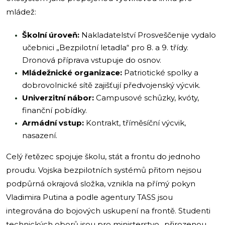
mládež:
Školní úroveň:
Nakladatelství Prosveščenije vydalo
učebnici „Bezpilotní letadla“ pro 8. a 9. třídy.
Dronová příprava vstupuje do osnov.
Mládežnické organizace:
Patriotické spolky a
dobrovolnické sítě zajišťují předvojenský výcvik.
Univerzitní nábor:
Campusové schůzky, kvóty,
finanční pobídky.
Armádní vstup:
Kontrakt, tříměsíční výcvik,
nasazení.
Celý řetězec spojuje školu, stát a frontu do jednoho
proudu. Vojska bezpilotních systémů přitom nejsou
podpůrná okrajová složka, vznikla na přímý pokyn
Vladimira Putina a podle agentury TASS jsou
integrována do bojových uskupení na frontě. Studenti
technických oborů jsou pro ministerstvo „přirozenou