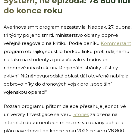
Systém, ne epizoda: 78 800 lidí
do konce roku
Averinova smrt program nezastavila. Naopak, 27. dubna,
tři týdny po jeho smrti, ministerstvo obrany poprvé
veřejně reagovalo na kritiku. Podle deníku
Kommersant
program obhájilo, spustilo horkou linku proti údajnému
nátlaku na studenty a pokračovalo v budování
náborové infrastruktury. Regionální stránky zůstaly
aktivní. Nižněnovgorodská oblast dál otevřeně nabírala
dobrovolníky do dronových vojsk pro „speciální
vojenskou operaci“.
Rozsah programu přitom dalece přesahuje jednotlivé
univerzity. Investigace serveru
iStories
založená na
interních dokumentech ministerstva obrany odhalila
plán naverbovat do konce roku 2026 celkem 78 800