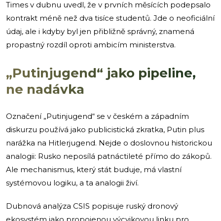
Times v dubnu uvedl, že v prvních měsících podepsalo
kontrakt méně než dva tisíce studentů. Jde o neoficiální
údaj, ale i kdyby byl jen přibližně správný, znamená
propastný rozdíl oproti ambicím ministerstva.
„Putinjugend“ jako pipeline,
ne nadávka
Označení „Putinjugend“ se v českém a západním
diskurzu používá jako publicistická zkratka, Putin plus
narážka na Hitlerjugend. Nejde o doslovnou historickou
analogii: Rusko neposílá patnáctileté přímo do zákopů.
Ale mechanismus, který stát buduje, má vlastní
systémovou logiku, a ta analogii živí.
Dubnová analýza CSIS popisuje ruský dronový
ekosystém jako propojenou výcvikovou linku pro