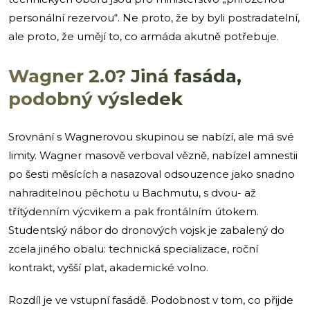
personální rezervou“. Ne proto, že by byli postradatelní,
ale proto, že umějí to, co armáda akutně potřebuje.
Wagner 2.0? Jiná fasáda,
podobný výsledek
Srovnání s Wagnerovou skupinou se nabízí, ale má své
limity. Wagner masově verboval vězně, nabízel amnestii
po šesti měsících a nasazoval odsouzence jako snadno
nahraditelnou pěchotu u Bachmutu, s dvou- až
třítýdenním výcvikem a pak frontálním útokem.
Studentský nábor do dronových vojsk je zabalený do
zcela jiného obalu: technická specializace, roční
kontrakt, vyšší plat, akademické volno.
Rozdíl je ve vstupní fasádě. Podobnost v tom, co přijde