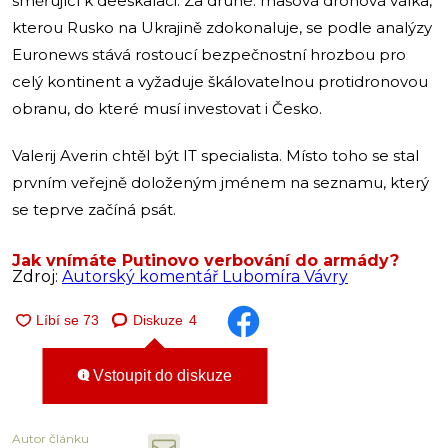
směřující k deeskalaci. Za druhé: masová dronová válka,
kterou Rusko na Ukrajině zdokonaluje, se podle analýzy
Euronews stává rostoucí bezpečnostní hrozbou pro
celý kontinent a vyžaduje škálovatelnou protidronovou
obranu, do které musí investovat i Česko.
Valerij Averin chtěl být IT specialista. Místo toho se stal
prvním veřejně doloženým jménem na seznamu, který
se teprve začíná psát.
Jak vnímáte Putinovo verbování do armády?
Zdroj:
Autorský komentář Lubomíra Vávry
Diskuze
4
Vstoupit do diskuze
Autor článku