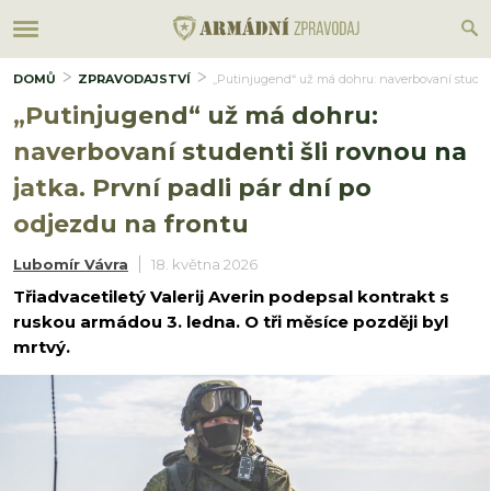
DOMŮ
ZPRAVODAJSTVÍ
„Putinjugend“ už má dohru: naverbovaní studenti
„Putinjugend“ už má dohru:
naverbovaní studenti šli rovnou na
jatka. První padli pár dní po
odjezdu na frontu
Lubomír Vávra
18. května 2026
Třiadvacetiletý Valerij Averin podepsal kontrakt s
ruskou armádou 3. ledna. O tři měsíce později byl
mrtvý.