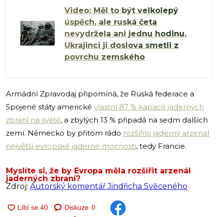
Video: Měl to být velkolepý
úspěch, ale ruská četa
nevydržela ani jednu hodinu.
Ukrajinci ji doslova smetli z
povrchu zemského
Armádní Zpravodaj připomíná, že Ruská federace a
Spojené státy americké
vlastní 87 % kapacit jaderných
zbraní na světě
, a zbylých 13 % připadá na sedm dalších
zemí. Německo by přitom rádo
rozšířilo jaderný arzenál
největší evropské jaderné mocnosti
, tedy Francie.
Myslíte si, že by Evropa měla rozšířit arzenál
jaderných zbraní?
Zdroj:
Autorský komentář Jindřicha Svěceného
Diskuze
0