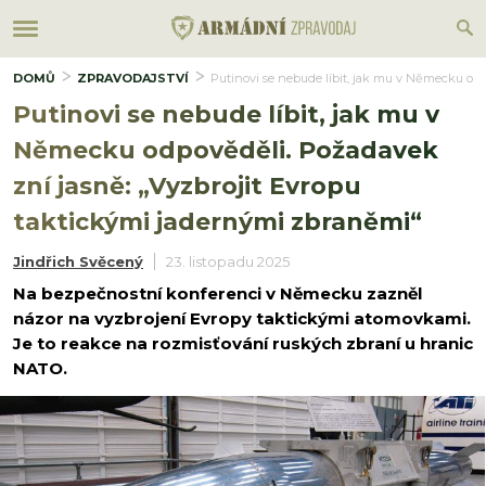
DOMŮ
ZPRAVODAJSTVÍ
Putinovi se nebude líbit, jak mu v Německu odp
Putinovi se nebude líbit, jak mu v
Německu odpověděli. Požadavek
zní jasně: „Vyzbrojit Evropu
taktickými jadernými zbraněmi“
Jindřich Svěcený
23. listopadu 2025
Na bezpečnostní konferenci v Německu zazněl
názor na vyzbrojení Evropy taktickými atomovkami.
Je to reakce na rozmisťování ruských zbraní u hranic
NATO.