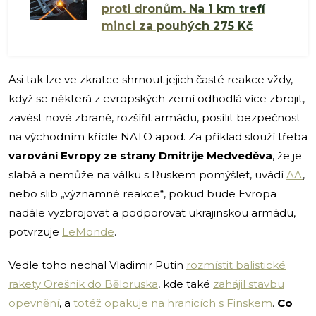
proti dronům. Na 1 km trefí
minci za pouhých 275 Kč
Asi tak lze ve zkratce shrnout jejich časté reakce vždy,
když se některá z evropských zemí odhodlá více zbrojit,
zavést nové zbraně, rozšířit armádu, posílit bezpečnost
na východním křídle NATO apod. Za příklad slouží třeba
varování Evropy ze strany Dmitrije Medveděva
, že je
slabá a nemůže na válku s Ruskem pomýšlet, uvádí
AA
,
nebo slib „významné reakce“, pokud bude Evropa
nadále vyzbrojovat a podporovat ukrajinskou armádu,
potvrzuje
LeMonde
.
Vedle toho nechal Vladimir Putin
rozmístit balistické
rakety Orešnik do Běloruska
, kde také
zahájil stavbu
opevnění
, a
totéž opakuje na hranicích s Finskem
.
Co