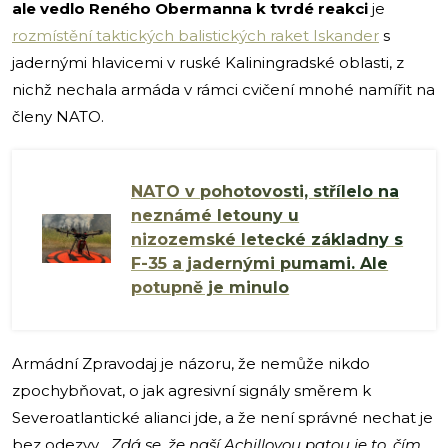
ale vedlo Reného Obermanna k tvrdé reakci
je
rozmístění taktických balistických raket Iskander
s
jadernými hlavicemi v ruské Kaliningradské oblasti, z
nichž nechala armáda v rámci cvičení mnohé namířit na
členy NATO.
NATO v pohotovosti, střílelo na
neznámé letouny u
nizozemské letecké základny s
F-35 a jadernými pumami. Ale
potupně je minulo
Armádní Zpravodaj je názoru, že nemůže nikdo
zpochybňovat, o jak agresivní signály směrem k
Severoatlantické alianci jde, a že není správné nechat je
bez odezvy.
„Zdá se, že naší Achillovou patou je to, čím