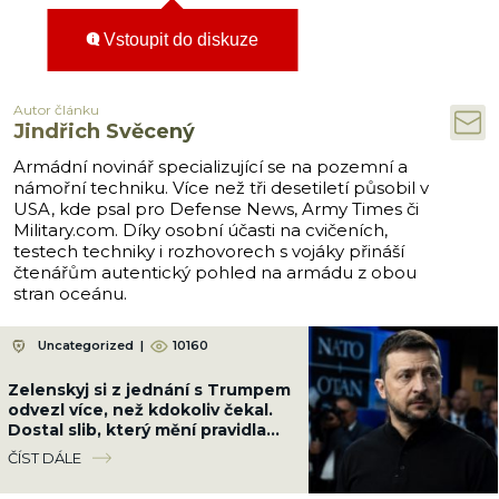
Vstoupit do diskuze
Autor článku
Jindřich Svěcený
Armádní novinář specializující se na pozemní a
námořní techniku. Více než tři desetiletí působil v
USA, kde psal pro Defense News, Army Times či
Military.com. Díky osobní účasti na cvičeních,
testech techniky i rozhovorech s vojáky přináší
čtenářům autentický pohled na armádu z obou
stran oceánu.
Uncategorized
|
10160
Zelenskyj si z jednání s Trumpem
odvezl více, než kdokoliv čekal.
Dostal slib, který mění pravidla
hry
ČÍST DÁLE