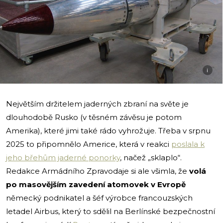
i
Největším držitelem jaderných zbraní na světe je
dlouhodobě Rusko (v těsném závěsu je potom
Amerika), které jimi také rádo vyhrožuje. Třeba v srpnu
2025 to připomnělo Americe, která v reakci
poslala k
jeho břehům jaderné ponorky
, načež „sklaplo“.
Redakce Armádního Zpravodaje si ale všimla, že
volá
po masovějším zavedení atomovek v Evropě
německý podnikatel a šéf výrobce francouzských
letadel Airbus, který to sdělil na Berlínské bezpečnostní