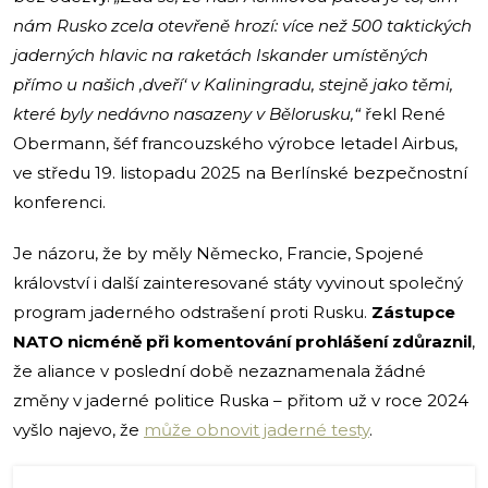
nám Rusko zcela otevřeně hrozí: více než 500 taktických
jaderných hlavic na raketách Iskander umístěných
přímo u našich ‚dveří‘ v Kaliningradu, stejně jako těmi,
které byly nedávno nasazeny v Bělorusku,“
řekl René
Obermann, šéf francouzského výrobce letadel Airbus,
ve středu 19. listopadu 2025 na Berlínské bezpečnostní
konferenci.
Je názoru, že by měly Německo, Francie, Spojené
království i další zainteresované státy vyvinout společný
program jaderného odstrašení proti Rusku.
Zástupce
NATO nicméně při komentování prohlášení zdůraznil
,
že aliance v poslední době nezaznamenala žádné
změny v jaderné politice Ruska – přitom už v roce 2024
vyšlo najevo, že
může obnovit jaderné testy
.