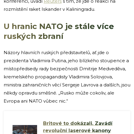
konferenci, uvádí
Reuters
s tím, že jde o reakci na
rozmístění raket Iskander v Kaliningradu.
U hranic NATO je stále více
ruských zbraní
Názory hlavních ruských představitelů, ať jde o
prezidenta Vladimira Putina, jeho blízkého stoupence a
místopředsedy rady bezpečnosti Dmitrije Medveděva,
kremelského propagandisty Vladimira Solovjova,
ministra zahraničních věcí Sergeje Lavrova a dalších, jsou
někdy opravdu směšné. „Rusko může cokoliv, ale
Evropa ani NATO vůbec nic.“
Britové to dokázali. Zavádí
revoluční laserové kanony