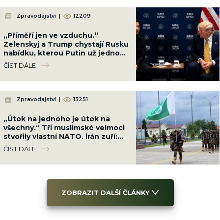
Zpravodajství
|
12209
„Příměří jen ve vzduchu.“
Zelenskyj a Trump chystají Rusku
nabídku, kterou Putin už jednou
smetl ze stolu
ČÍST DÁLE
Zpravodajství
|
13251
„Útok na jednoho je útok na
všechny.“ Tři muslimské velmoci
stvořily vlastní NATO. Írán zuří:
„Papír vás neochrání“
ČÍST DÁLE
ZOBRAZIT DALŠÍ ČLÁNKY