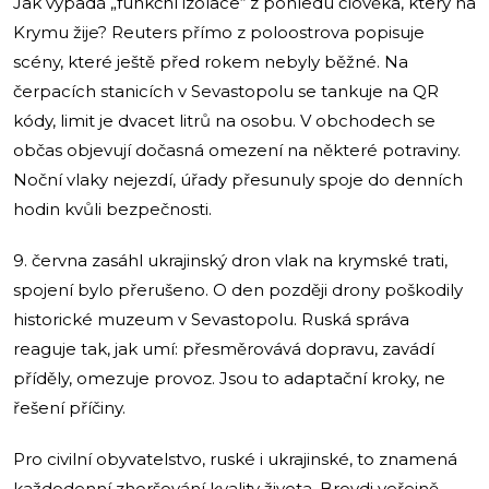
Jak vypadá „funkční izolace“ z pohledu člověka, který na
Krymu žije? Reuters přímo z poloostrova popisuje
scény, které ještě před rokem nebyly běžné. Na
čerpacích stanicích v Sevastopolu se tankuje na QR
kódy, limit je dvacet litrů na osobu. V obchodech se
občas objevují dočasná omezení na některé potraviny.
Noční vlaky nejezdí, úřady přesunuly spoje do denních
hodin kvůli bezpečnosti.
9. června zasáhl ukrajinský dron vlak na krymské trati,
spojení bylo přerušeno. O den později drony poškodily
historické muzeum v Sevastopolu. Ruská správa
reaguje tak, jak umí: přesměrovává dopravu, zavádí
příděly, omezuje provoz. Jsou to adaptační kroky, ne
řešení příčiny.
Pro civilní obyvatelstvo, ruské i ukrajinské, to znamená
každodenní zhoršování kvality života. Brovdi veřejně