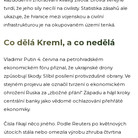
tvrdí, že jeho síly necílí na civilisty. Statistika zásahů ale
ukazuje, že hranice mezi vojenskou a civilní
infrastrukturou je na okupovaném území tenká.
Co dělá Kreml, a co nedělá
Vladimir Putin 4. června na petrohradském
ekonomickém fóru přiznal, že ukrajinské drony
způsobují škody. Slíbil posílení protivzdušné obrany. Ve
stejném projevu ale označil tvrzení o ekonomickém
ohrožení Ruska za „zbožné přání“ Západu a hájil kroky
centrální banky jako vědomé ochlazování přehřáté
ekonomiky.
Čísla říkají něco jiného. Podle Reuters po květnových
útocích stála nebo omezila výrobu zhruba čtvrtina