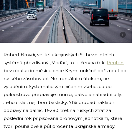
i
Robert Brovdi, velitel ukrajinských Sil bezpilotních
systémů přezdívaný „Maďar“, to 11. června řekl
Reuters
bez obalu: do měsíce chce Krym funkčně odříznout od
ruského zásobování. Ne frontálním útokem, ne
vyloděním. Systematickým ničením všeho, co po
poloostrově přepravuje munici, palivo a náhradní díly.
Jeho čísla znějí bombasticky: 71% propad nákladní
dopravy na dálnici R-280, třetina ruských ztrát za
poslední rok připisovaná dronovým jednotkám, které
tvoří pouhá dvě a půl procenta ukrajinské armády.