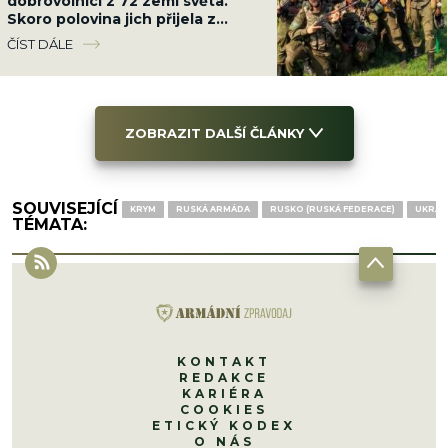
dobrovolníci z 72 zemí světa.
Skoro polovina jich přijela z
Latinské Ameriky
ČÍST DÁLE
ZOBRAZIT DALŠÍ ČLÁNKY
SOUVISEJÍCÍ
KRYM
RUSKÁ ARMÁDA
RUSKO (RUSKÁ FEDERACE)
UKRAJ
TÉMATA:
KONTAKT
REDAKCE
KARIÉRA
COOKIES
ETICKÝ KODEX
O NÁS