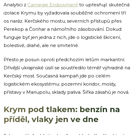
Analytici z
Carnegie Endowment
to upřesňují: skutečná
izolace Krymu by vyžadovala souběžné ochromení tří
os naráz. Kerčského mostu, severních přístupů přes
Perekop a Čonhar a námořního zásobování. Dokud
funguje byť jen jedna z nich, jde o logistické škrcení,
bolestivé, drahé, ale ne smrtelné.
Přesto je posun oproti předchozím letům markantní.
Dřívější ukrajinské úsilí se soustředilo téměř výhradně na
Kerčský most. Současná kampaň jde po celém
logistickém ekosystému: pozemní koridor, mosty,
přístavy v Mariupolu, sklady paliva. Šířka zásahů je nová.
Krym pod tlakem: benzín na
příděl, vlaky jen ve dne