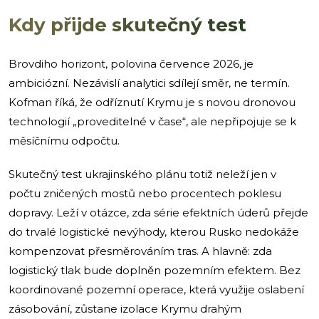
Kdy přijde skutečný test
Brovdiho horizont, polovina července 2026, je
ambiciózní. Nezávislí analytici sdílejí směr, ne termín.
Kofman říká, že odříznutí Krymu je s novou dronovou
technologií „proveditelné v čase“, ale nepřipojuje se k
měsíčnímu odpočtu.
Skutečný test ukrajinského plánu totiž neleží jen v
počtu zničených mostů nebo procentech poklesu
dopravy. Leží v otázce, zda série efektních úderů přejde
do trvalé logistické nevýhody, kterou Rusko nedokáže
kompenzovat přesměrováním tras. A hlavně: zda
logistický tlak bude doplněn pozemním efektem. Bez
koordinované pozemní operace, která využije oslabení
zásobování, zůstane izolace Krymu drahým