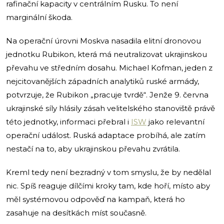
rafinační kapacity v centrálním Rusku. To není
marginální škoda.
Na operační úrovni Moskva nasadila elitní dronovou
jednotku Rubikon, která má neutralizovat ukrajinskou
převahu ve středním dosahu. Michael Kofman, jeden z
nejcitovanějších západních analytiků ruské armády,
potvrzuje, že Rubikon „pracuje tvrdě“. Jenže 9. června
ukrajinské síly hlásily zásah velitelského stanoviště právě
této jednotky, informaci přebral i
ISW
jako relevantní
operační událost. Ruská adaptace probíhá, ale zatím
nestačí na to, aby ukrajinskou převahu zvrátila.
Kreml tedy není bezradný v tom smyslu, že by nedělal
nic. Spíš reaguje dílčími kroky tam, kde hoří, místo aby
měl systémovou odpověď na kampaň, která ho
zasahuje na desítkách míst současně.