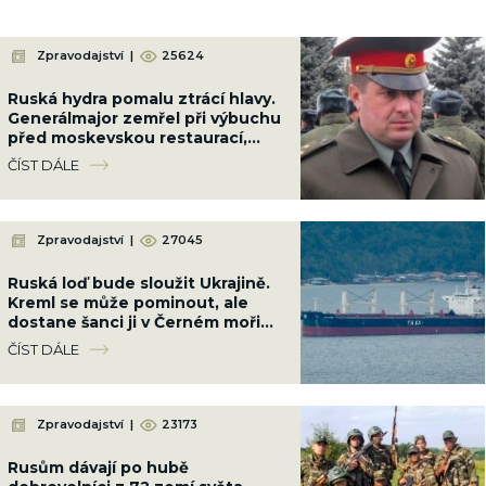
Zpravodajství
|
25624
Ruská hydra pomalu ztrácí hlavy.
Generálmajor zemřel při výbuchu
před moskevskou restaurací,
když slavil narozeniny šéfa
ČÍST DÁLE
vzdušných sil
Zpravodajství
|
27045
Ruská loď bude sloužit Ukrajině.
Kreml se může pominout, ale
dostane šanci ji v Černém moři
potopit
ČÍST DÁLE
Zpravodajství
|
23173
Rusům dávají po hubě