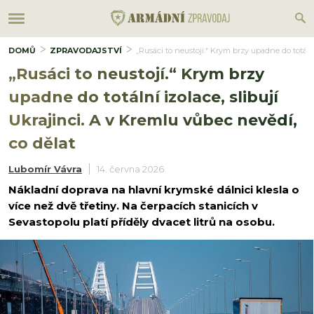
DOMŮ
ZPRAVODAJSTVÍ
„Rusáci to neustojí.“ Krym brzy upadne do totální
„Rusáci to neustojí.“ Krym brzy
upadne do totální izolace, slibují
Ukrajinci. A v Kremlu vůbec nevědí,
co dělat
Lubomír Vávra
14. června 2026
Nákladní doprava na hlavní krymské dálnici klesla o
více než dvě třetiny. Na čerpacích stanicích v
Sevastopolu platí příděly dvacet litrů na osobu.