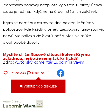
jednotkám dodávají bezpilotníky a trénují piloty. Česká
stopa je reálná, i když ne na úrovni státních zakázek.
Krym se nemění v ostrov ze dne na den. Mění se v
poloostrov, kde každý kilometr zásobovací trasy stojí víc
nervů, víc paliva a víc životů, než si Moskva může
dlouhodobě dovolit.
Myslíte si, že Rusové situaci kolem Krymu
zvládnou, nebo že není tak kritická?
Zdroj:
Autorský komentář Lubomíra Vávry
Diskuze
22
Vstoupit do diskuze
Autor článku
Lubomír Vávra