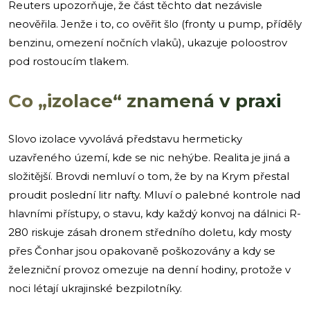
Reuters upozorňuje, že část těchto dat nezávisle
neověřila. Jenže i to, co ověřit šlo (fronty u pump, příděly
benzinu, omezení nočních vlaků), ukazuje poloostrov
pod rostoucím tlakem.
Co „izolace“ znamená v praxi
Slovo izolace vyvolává představu hermeticky
uzavřeného území, kde se nic nehýbe. Realita je jiná a
složitější. Brovdi nemluví o tom, že by na Krym přestal
proudit poslední litr nafty. Mluví o palebné kontrole nad
hlavními přístupy, o stavu, kdy každý konvoj na dálnici R-
280 riskuje zásah dronem středního doletu, kdy mosty
přes Čonhar jsou opakovaně poškozovány a kdy se
železniční provoz omezuje na denní hodiny, protože v
noci létají ukrajinské bezpilotníky.