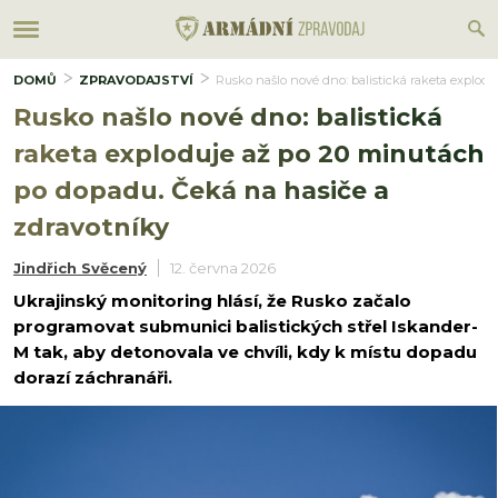
DOMŮ
ZPRAVODAJSTVÍ
Rusko našlo nové dno: balistická raketa explod
Rusko našlo nové dno: balistická
raketa exploduje až po 20 minutách
po dopadu. Čeká na hasiče a
zdravotníky
Jindřich Svěcený
12. června 2026
Ukrajinský monitoring hlásí, že Rusko začalo
programovat submunici balistických střel Iskander-
M tak, aby detonovala ve chvíli, kdy k místu dopadu
dorazí záchranáři.