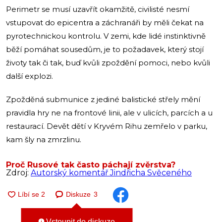
Perimetr se musí uzavřít okamžitě, civilisté nesmí
vstupovat do epicentra a záchranáři by měli čekat na
pyrotechnickou kontrolu. V zemi, kde lidé instinktivně
běží pomáhat sousedům, je to požadavek, který stojí
životy tak či tak, buď kvůli zpoždění pomoci, nebo kvůli
další explozi.
Zpožděná submunice z jediné balistické střely mění
pravidla hry ne na frontové linii, ale v ulicích, parcích a u
restaurací. Devět dětí v Kryvém Rihu zemřelo v parku,
kam šly na zmrzlinu.
Proč Rusové tak často páchají zvěrstva?
Zdroj:
Autorský komentář Jindřicha Svěceného
Diskuze
3
Vstoupit do diskuze