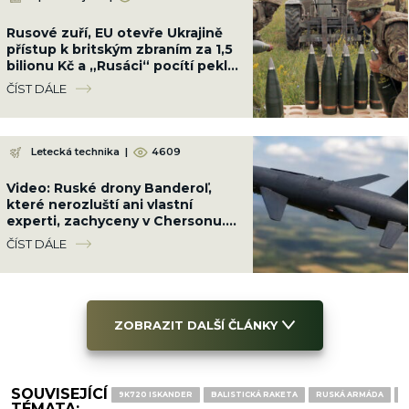
Rusové zuří, EU otevře Ukrajině
přístup k britským zbraním za 1,5
bilionu Kč a „Rusáci“ pocítí peklo
na zemi
ČÍST DÁLE
Letecká technika
|
4609
Video: Ruské drony Banderoľ,
které nerozluští ani vlastní
experti, zachyceny v Chersonu.
Ukrajinci se proti ni neumí bránit
ČÍST DÁLE
ZOBRAZIT DALŠÍ ČLÁNKY
SOUVISEJÍCÍ
9K720 ISKANDER
BALISTICKÁ RAKETA
RUSKÁ ARMÁDA
R
TÉMATA: