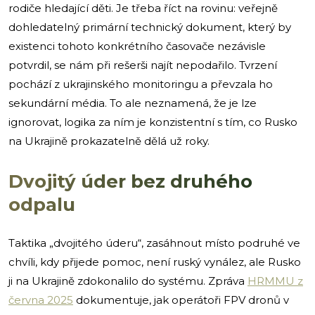
rodiče hledající děti. Je třeba říct na rovinu: veřejně
dohledatelný primární technický dokument, který by
existenci tohoto konkrétního časovače nezávisle
potvrdil, se nám při rešerši najít nepodařilo. Tvrzení
pochází z ukrajinského monitoringu a převzala ho
sekundární média. To ale neznamená, že je lze
ignorovat, logika za ním je konzistentní s tím, co Rusko
na Ukrajině prokazatelně dělá už roky.
Dvojitý úder bez druhého
odpalu
Taktika „dvojitého úderu“, zasáhnout místo podruhé ve
chvíli, kdy přijede pomoc, není ruský vynález, ale Rusko
ji na Ukrajině zdokonalilo do systému. Zpráva
HRMMU z
června 2025
dokumentuje, jak operátoři FPV dronů v