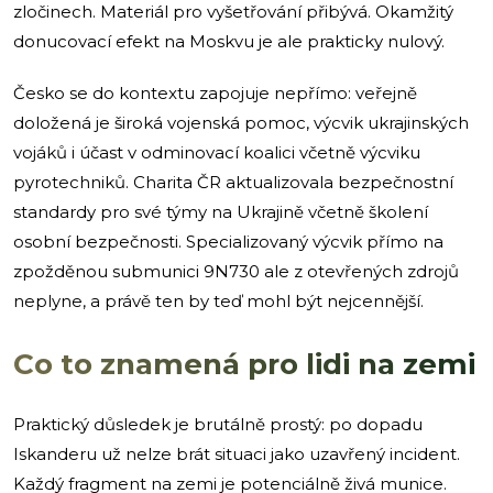
zločinech. Materiál pro vyšetřování přibývá. Okamžitý
donucovací efekt na Moskvu je ale prakticky nulový.
Česko se do kontextu zapojuje nepřímo: veřejně
doložená je široká vojenská pomoc, výcvik ukrajinských
vojáků i účast v odminovací koalici včetně výcviku
pyrotechniků. Charita ČR aktualizovala bezpečnostní
standardy pro své týmy na Ukrajině včetně školení
osobní bezpečnosti. Specializovaný výcvik přímo na
zpožděnou submunici 9N730 ale z otevřených zdrojů
neplyne, a právě ten by teď mohl být nejcennější.
Co to znamená pro lidi na zemi
Praktický důsledek je brutálně prostý: po dopadu
Iskanderu už nelze brát situaci jako uzavřený incident.
Každý fragment na zemi je potenciálně živá munice.