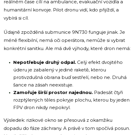
reálném čase cílí na ambulance, evakuační vozidla a
humanitární konvoje. Pilot dronu vidí, kdo přijíždí, a
vybírá si cíl.
Údajně zpožděná submunice 9N730 funguje jinak. Je
méně flexibilní, nemá oči operátora, nemůže si vybrat
konkrétní sanitku. Ale má dvě výhody, které dron nemá:
Nepotřebuje druhý odpal.
Celý efekt dvojitého
úderu je zabalený v jediné raketě, kterou
protivzdušná obrana buď sestřelí, nebo ne. Druhá
šance na zásah neexistuje.
Zamořuje širší prostor najednou.
Padesát čtyři
rozptýlených těles pokryje plochu, kterou by jeden
FPV dron nikdy nepokryl.
Výsledek: rizikové okno se přesouvá z okamžiku
dopadu do fáze záchrany. A právě v tom spočívá posun.