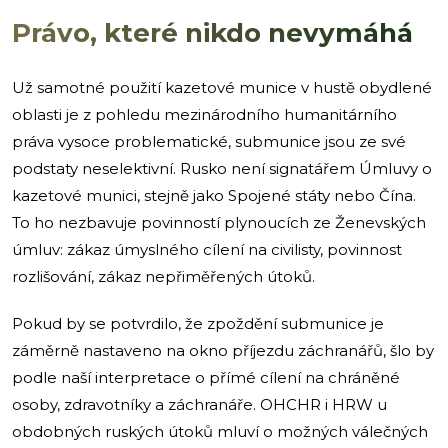
Právo, které nikdo nevymáhá
Už samotné použití kazetové munice v hustě obydlené
oblasti je z pohledu mezinárodního humanitárního
práva vysoce problematické, submunice jsou ze své
podstaty neselektivní. Rusko není signatářem Úmluvy o
kazetové munici, stejně jako Spojené státy nebo Čína.
To ho nezbavuje povinností plynoucích ze Ženevských
úmluv: zákaz úmyslného cílení na civilisty, povinnost
rozlišování, zákaz nepřiměřených útoků.
Pokud by se potvrdilo, že zpoždění submunice je
záměrně nastaveno na okno příjezdu záchranářů, šlo by
podle naší interpretace o přímé cílení na chráněné
osoby, zdravotníky a záchranáře. OHCHR i HRW u
obdobných ruských útoků mluví o možných válečných