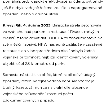
pomáhali, tedy klasický efekt dvojitého úderu, byť tehdy
ještě nebylo veřejně řečeno, zda šlo o naprogramované
zpoždění, nebo o druhou střelu.
Kryvyj Rih, 4. dubna 2025.
Balistická střela detonovala
ve vzduchu nad parkem a restaurací. Dvacet mrtvých
civilistů, z toho devět dětí. OHCHR to zdokumentoval ve
své měsíční zprávě. HRW následně zjistila, že v zasažené
restauraci ani v bezprostředním okolí nebyla žádná
vojenská přítomnost, nejbližší identifikovaný vojenský
objekt ležel 2,5 kilometru od parku.
Samostatná statistika obětí, které zabil právě údajný
zpožděný režim, veřejně vedena není. Ale vzorec je
čitelný: kazetová munice na civilní cíle, absence
vojenského zdůvodnění, rostoucí počet
zdokumentovaných případů.