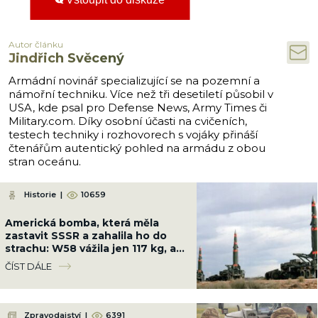
Autor článku
Jindřich Svěcený
Armádní novinář specializující se na pozemní a
námořní techniku. Více než tři desetiletí působil v
USA, kde psal pro Defense News, Army Times či
Military.com. Díky osobní účasti na cvičeních,
testech techniky i rozhovorech s vojáky přináší
čtenářům autentický pohled na armádu z obou
stran oceánu.
Historie
|
10659
Americká bomba, která měla
zastavit SSSR a zahalila ho do
strachu: W58 vážila jen 117 kg, ale
měla sílu 200 kilotun
ČÍST DÁLE
Zpravodajství
|
6391