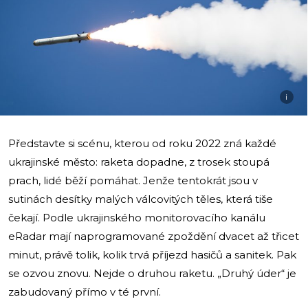
i
Představte si scénu, kterou od roku 2022 zná každé
ukrajinské město: raketa dopadne, z trosek stoupá
prach, lidé běží pomáhat. Jenže tentokrát jsou v
sutinách desítky malých válcovitých těles, která tiše
čekají. Podle ukrajinského monitorovacího kanálu
eRadar mají naprogramované zpoždění dvacet až třicet
minut, právě tolik, kolik trvá příjezd hasičů a sanitek. Pak
se ozvou znovu. Nejde o druhou raketu. „Druhý úder“ je
zabudovaný přímo v té první.