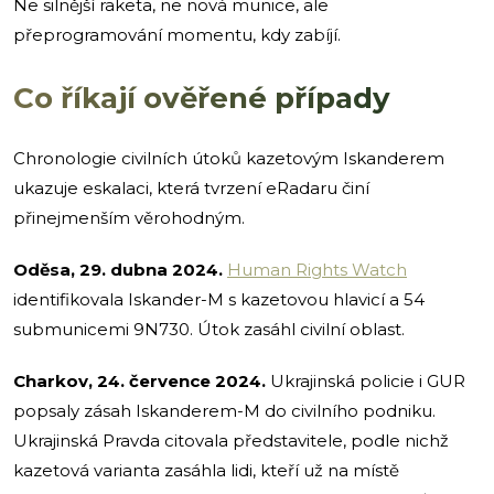
Ne silnější raketa, ne nová munice, ale
přeprogramování momentu, kdy zabíjí.
Co říkají ověřené případy
Chronologie civilních útoků kazetovým Iskanderem
ukazuje eskalaci, která tvrzení eRadaru činí
přinejmenším věrohodným.
Oděsa, 29. dubna 2024.
Human Rights Watch
identifikovala Iskander-M s kazetovou hlavicí a 54
submunicemi 9N730. Útok zasáhl civilní oblast.
Charkov, 24. července 2024.
Ukrajinská policie i GUR
popsaly zásah Iskanderem-M do civilního podniku.
Ukrajinská Pravda citovala představitele, podle nichž
kazetová varianta zasáhla lidi, kteří už na místě