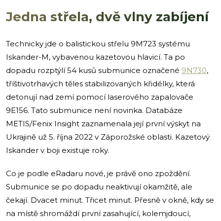
Jedna střela, dvě vlny zabíjení
Technicky jde o balistickou střelu 9M723 systému
Iskander-M, vybavenou kazetovou hlavicí. Ta po
dopadu rozptýlí 54 kusů submunice označené
9N730
,
tříštivotrhavých těles stabilizovaných křidélky, která
detonují nad zemí pomocí laserového zapalovače
9E156. Tato submunice není novinka. Databáze
METIS/Fenix Insight zaznamenala její první výskyt na
Ukrajině už 5. října 2022 v Záporožské oblasti. Kazetový
Iskander v boji existuje roky.
Co je podle eRadaru nové, je právě ono zpoždění.
Submunice se po dopadu neaktivují okamžitě, ale
čekají. Dvacet minut. Třicet minut. Přesně v okně, kdy se
na místě shromáždí první zasahující, kolemjdoucí,