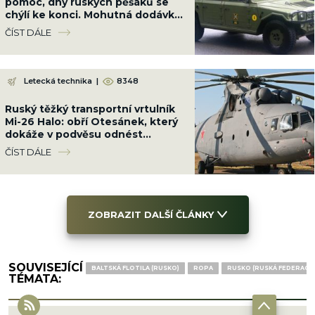
pomoc, dny ruských pěšáků se
chýlí ke konci. Mohutná dodávka
je srovná do latě
ČÍST DÁLE
Letecká technika
|
8348
Ruský těžký transportní vrtulník
Mi-26 Halo: obří Otesánek, který
dokáže v podvěsu odnést
dopravní letadlo
ČÍST DÁLE
ZOBRAZIT DALŠÍ ČLÁNKY
SOUVISEJÍCÍ
BALTSKÁ FLOTILA (RUSKO)
ROPA
RUSKO (RUSKÁ FEDERACE)
TÉMATA: