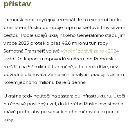
přístav
Primorsk není obyčejný terminál. Je to exportní hrdlo,
přes které Rusko pumpuje ropu na světové trhy severní
cestou. Podle údajů ukrajinského Generálního štábu jím
v roce 2025 proteklo přes 46,6 milionu tun ropy.
Samotná Transněfť ve své
výroční zprávě za rok 2024
uvádí, že kapacitu ropovodů směrem do Primorsku
rozšířila na 57 milionů tun ročně, a to o rok dříve, než
původně plánovala. Zahraniční analytici pracují s číslem
kolem jednoho milionu barelů denně.
Ukrajina tedy neútočí na zastaralou infrastrukturu. Útočí
na čerstvě posílený uzel, do kterého Rusko investovalo
právě proto, aby po sankcích přesměrovalo exportní
toky.