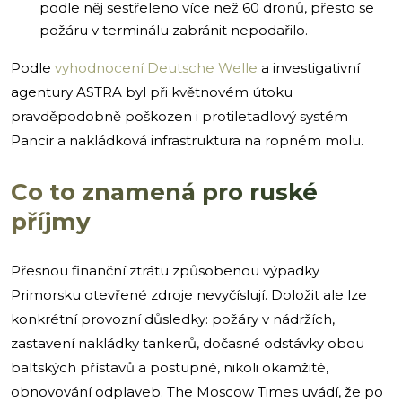
podle něj sestřeleno více než 60 dronů, přesto se
požáru v terminálu zabránit nepodařilo.
Podle
vyhodnocení Deutsche Welle
a investigativní
agentury ASTRA byl při květnovém útoku
pravděpodobně poškozen i protiletadlový systém
Pancir a nakládková infrastruktura na ropném molu.
Co to znamená pro ruské
příjmy
Přesnou finanční ztrátu způsobenou výpadky
Primorsku otevřené zdroje nevyčíslují. Doložit ale lze
konkrétní provozní důsledky: požáry v nádržích,
zastavení nakládky tankerů, dočasné odstávky obou
baltských přístavů a postupné, nikoli okamžité,
obnovování odplaveb. The Moscow Times uvádí, že po