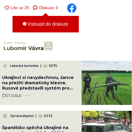
Diskuze
0
Vstoupit do diskuze
Autor článku
Lubomír Vávra
Letecká technika
|
5575
Ukrajinci si nevydechnou, šance
na přežití dramaticky klesne.
Rusové představili systém pro
útoky dronů v rojích
ČÍST DÁLE
Zpravodajství
|
5233
Španělsko spěchá Ukrajině na