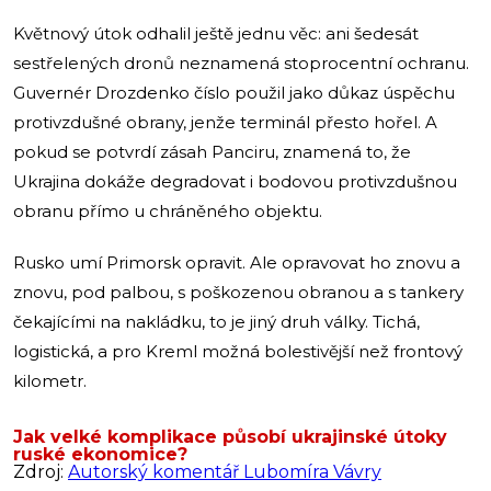
Květnový útok odhalil ještě jednu věc: ani šedesát
sestřelených dronů neznamená stoprocentní ochranu.
Guvernér Drozdenko číslo použil jako důkaz úspěchu
protivzdušné obrany, jenže terminál přesto hořel. A
pokud se potvrdí zásah Panciru, znamená to, že
Ukrajina dokáže degradovat i bodovou protivzdušnou
obranu přímo u chráněného objektu.
Rusko umí Primorsk opravit. Ale opravovat ho znovu a
znovu, pod palbou, s poškozenou obranou a s tankery
čekajícími na nakládku, to je jiný druh války. Tichá,
logistická, a pro Kreml možná bolestivější než frontový
kilometr.
Jak velké komplikace působí ukrajinské útoky
ruské ekonomice?
Zdroj:
Autorský komentář Lubomíra Vávry