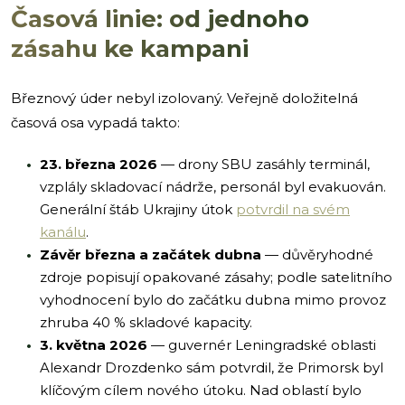
Časová linie: od jednoho
zásahu ke kampani
Březnový úder nebyl izolovaný. Veřejně doložitelná
časová osa vypadá takto:
23. března 2026
— drony SBU zasáhly terminál,
vzplály skladovací nádrže, personál byl evakuován.
Generální štáb Ukrajiny útok
potvrdil na svém
kanálu
.
Závěr března a začátek dubna
— důvěryhodné
zdroje popisují opakované zásahy; podle satelitního
vyhodnocení bylo do začátku dubna mimo provoz
zhruba 40 % skladové kapacity.
3. května 2026
— guvernér Leningradské oblasti
Alexandr Drozdenko sám potvrdil, že Primorsk byl
klíčovým cílem nového útoku. Nad oblastí bylo