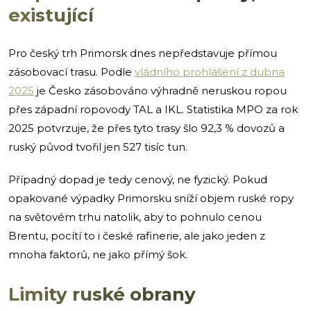
existující
Pro český trh Primorsk dnes nepředstavuje přímou
zásobovací trasu. Podle
vládního prohlášení z dubna
2025
je Česko zásobováno výhradně neruskou ropou
přes západní ropovody TAL a IKL. Statistika MPO za rok
2025 potvrzuje, že přes tyto trasy šlo 92,3 % dovozů a
ruský původ tvořil jen 527 tisíc tun.
Případný dopad je tedy cenový, ne fyzický. Pokud
opakované výpadky Primorsku sníží objem ruské ropy
na světovém trhu natolik, aby to pohnulo cenou
Brentu, pocítí to i české rafinerie, ale jako jeden z
mnoha faktorů, ne jako přímý šok.
Limity ruské obrany