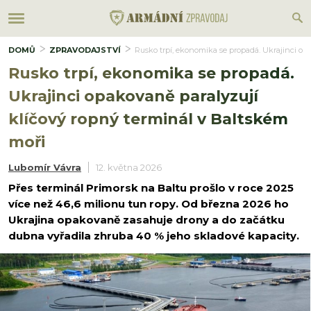
DOMŮ
ZPRAVODAJSTVÍ
Rusko trpí, ekonomika se propadá. Ukrajinci op
Rusko trpí, ekonomika se propadá.
Ukrajinci opakovaně paralyzují
klíčový ropný terminál v Baltském
moři
Lubomír Vávra
12. května 2026
Přes terminál Primorsk na Baltu prošlo v roce 2025
více než 46,6 milionu tun ropy. Od března 2026 ho
Ukrajina opakovaně zasahuje drony a do začátku
dubna vyřadila zhruba 40 % jeho skladové kapacity.