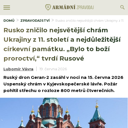
DOMŮ
ZPRAVODAJSTVÍ
Rusko zničilo nejsvětější chrám Ukrajiny z 11. sto
Rusko zničilo nejsvětější chrám
Ukrajiny z 11. století a nejdůležitější
církevní památku. „Bylo to boží
proroctví,“ tvrdí Rusové
Lubomír Vávra
19. června 2026
Ruský dron Geran-2 zasáhl v noci na 15. června 2026
Uspenský chrám v Kyjevskopečerské lávře. Požár
pohltil střechu o rozloze 800 metrů čtverečních.