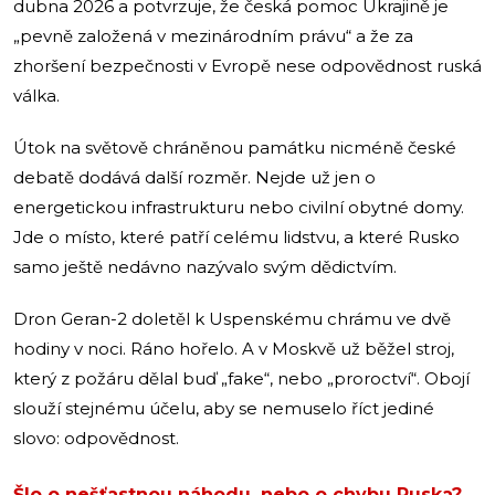
dubna 2026 a potvrzuje, že česká pomoc Ukrajině je
„pevně založená v mezinárodním právu“ a že za
zhoršení bezpečnosti v Evropě nese odpovědnost ruská
válka.
Útok na světově chráněnou památku nicméně české
debatě dodává další rozměr. Nejde už jen o
energetickou infrastrukturu nebo civilní obytné domy.
Jde o místo, které patří celému lidstvu, a které Rusko
samo ještě nedávno nazývalo svým dědictvím.
Dron Geran-2 doletěl k Uspenskému chrámu ve dvě
hodiny v noci. Ráno hořelo. A v Moskvě už běžel stroj,
který z požáru dělal buď „fake“, nebo „proroctví“. Obojí
slouží stejnému účelu, aby se nemuselo říct jediné
slovo: odpovědnost.
Šlo o nešťastnou náhodu, nebo o chybu Ruska?