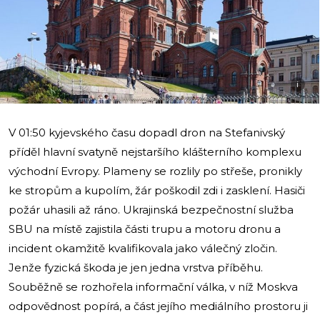
i
V 01:50 kyjevského času dopadl dron na Stefanivský
příděl hlavní svatyně nejstaršího klášterního komplexu
východní Evropy. Plameny se rozlily po střeše, pronikly
ke stropům a kupolím, žár poškodil zdi i zasklení. Hasiči
požár uhasili až ráno. Ukrajinská bezpečnostní služba
SBU na místě zajistila části trupu a motoru dronu a
incident okamžitě kvalifikovala jako válečný zločin.
Jenže fyzická škoda je jen jedna vrstva příběhu.
Souběžně se rozhořela informační válka, v níž Moskva
odpovědnost popírá, a část jejího mediálního prostoru ji