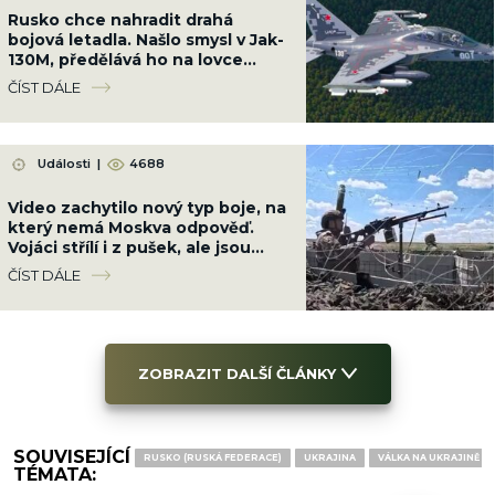
Rusko chce nahradit drahá
bojová letadla. Našlo smysl v Jak-
130M, předělává ho na lovce
dronů a námořních plavidel
ČÍST DÁLE
Události
|
4688
Video zachytilo nový typ boje, na
který nemá Moskva odpověď.
Vojáci střílí i z pušek, ale jsou
marní
ČÍST DÁLE
ZOBRAZIT DALŠÍ ČLÁNKY
SOUVISEJÍCÍ
RUSKO (RUSKÁ FEDERACE)
UKRAJINA
VÁLKA NA UKRAJINĚ
TÉMATA: