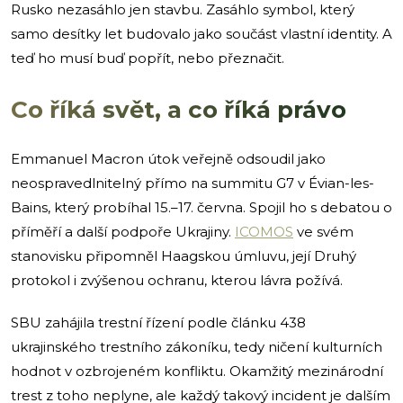
Rusko nezasáhlo jen stavbu. Zasáhlo symbol, který
samo desítky let budovalo jako součást vlastní identity. A
teď ho musí buď popřít, nebo přeznačit.
Co říká svět, a co říká právo
Emmanuel Macron útok veřejně odsoudil jako
neospravedlnitelný přímo na summitu G7 v Évian-les-
Bains, který probíhal 15.–17. června. Spojil ho s debatou o
příměří a další podpoře Ukrajiny.
ICOMOS
ve svém
stanovisku připomněl Haagskou úmluvu, její Druhý
protokol i zvýšenou ochranu, kterou lávra požívá.
SBU zahájila trestní řízení podle článku 438
ukrajinského trestního zákoníku, tedy ničení kulturních
hodnot v ozbrojeném konfliktu. Okamžitý mezinárodní
trest z toho neplyne, ale každý takový incident je dalším