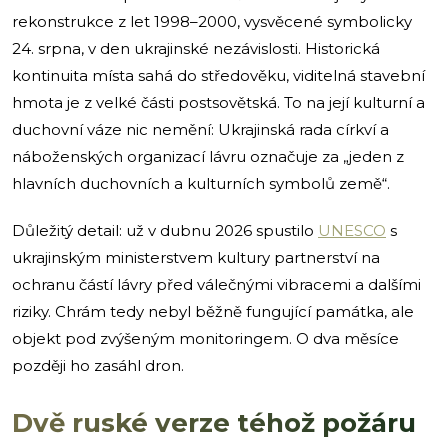
rekonstrukce z let 1998–2000, vysvěcené symbolicky
24. srpna, v den ukrajinské nezávislosti. Historická
kontinuita místa sahá do středověku, viditelná stavební
hmota je z velké části postsovětská. To na její kulturní a
duchovní váze nic nemění: Ukrajinská rada církví a
náboženských organizací lávru označuje za „jeden z
hlavních duchovních a kulturních symbolů země“.
Důležitý detail: už v dubnu 2026 spustilo
UNESCO
s
ukrajinským ministerstvem kultury partnerství na
ochranu částí lávry před válečnými vibracemi a dalšími
riziky. Chrám tedy nebyl běžně fungující památka, ale
objekt pod zvýšeným monitoringem. O dva měsíce
později ho zasáhl dron.
Dvě ruské verze téhož požáru