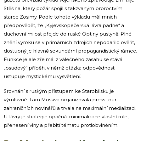
Stěšina, který požár spojil s takzvaným proroctvím
starce Zosimy. Podle tohoto výkladu měl mnich
předpovědět, že „Kyjevskopečerská lávra padne“ a
duchovní milost přejde do ruské Optiny pustyně. Plné
znění výroku se v primárních zdrojích nepodařilo ověřit,
dostupný je hlavně sekundární propagandistický rámec.
Funkce je ale zřejmá: z válečného zásahu se stává
„osudový“ příběh, v němž otázka odpovědnosti
ustupuje mystickému vysvětlení.
Srovnání s ruským přístupem ke Starobilsku je
výmluvné. Tam Moskva organizovala press tour
zahraničních novinářů a trvala na maximální medializaci.
U lávry je strategie opačná: minimalizace vlastní role,
přenesení viny a přebití tématu protiobviněním.