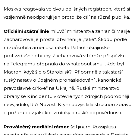
Moskva reagovala ve dvou odlišných registrech, které si
vzájemně neodporují jen proto, že cílí na různá publika.
Oficiální státní linie
mluvčí ministerstva zahraničí Marije
Zacharovové je prostá: obvinění je „fake“. Škodu podle
ní způsobila americká raketa Patriot ukrajinské
protivzdušné obrany. Zacharovová v témže příspěvku
na Telegramu přepnula do whataboutismu: „Kde byl
Macron, když šlo o Starobilsk?“ Připomněla tak starší
ruský narativ o údajném pronásledování „kanonické
pravoslavné církve“ na Ukrajině. Ruské ministerstvo
obrany se k incidentu v otevřených zdrojích podrobněji
nevyjádřilo; RIA Novosti Krym odvysílala stručnou zprávu
o požáru bez jakékoli zmínky o ruské odpovědnosti.
Proválečný mediální rámec
šel jinam. Rossijskaja
gazeta převzala výklad vojenského zpravodaje Dmitrije