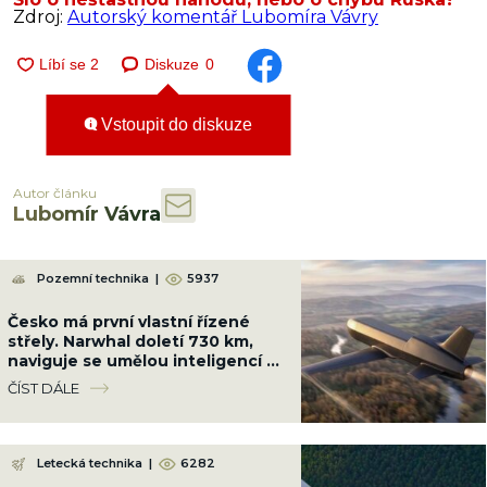
Zdroj:
Autorský komentář Lubomíra Vávry
Diskuze
0
Vstoupit do diskuze
Autor článku
Lubomír Vávra
Pozemní technika
|
5937
Česko má první vlastní řízené
střely. Narwhal doletí 730 km,
naviguje se umělou inteligencí a
GPS nepotřebuje
ČÍST DÁLE
Letecká technika
|
6282