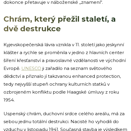
dokonce přetavuje v náboženské „znamení“.
Chrám, který přežil staletí, a
dvě destrukce
Kyjevskopečerská lávra vznikla v 11. století jako jeskynní
klášter a rychle se proměnila v jedno z hlavních center
šíření křesťanství a pravoslavné vzdělanosti ve východní
Evropě.
UNESCO
ji zařadilo na seznam světového
dědictví a přiznalo jí takzvanou enhanced protection,
tedy nejvyšší stupeň ochrany kulturních statků v
ozbrojeném konfliktu podle Haagské úmluvy z roku
1954.
Uspenský chrám, duchovní srdce celého areálu, má za
sebou jednu totální destrukci. Nacisté ho vyhodili do
vzduchu v listopadu 1941. Současná stavba je výsledkem