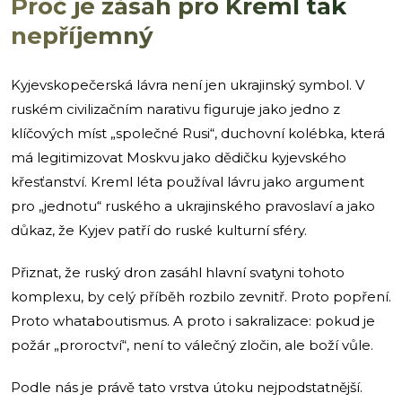
Proč je zásah pro Kreml tak
nepříjemný
Kyjevskopečerská lávra není jen ukrajinský symbol. V
ruském civilizačním narativu figuruje jako jedno z
klíčových míst „společné Rusi“, duchovní kolébka, která
má legitimizovat Moskvu jako dědičku kyjevského
křesťanství. Kreml léta používal lávru jako argument
pro „jednotu“ ruského a ukrajinského pravoslaví a jako
důkaz, že Kyjev patří do ruské kulturní sféry.
Přiznat, že ruský dron zasáhl hlavní svatyni tohoto
komplexu, by celý příběh rozbilo zevnitř. Proto popření.
Proto whataboutismus. A proto i sakralizace: pokud je
požár „proroctví“, není to válečný zločin, ale boží vůle.
Podle nás je právě tato vrstva útoku nejpodstatnější.