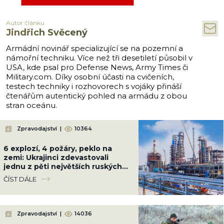
Autor článku
Jindřich Svěcený
Armádní novinář specializující se na pozemní a
námořní techniku. Více než tři desetiletí působil v
USA, kde psal pro Defense News, Army Times či
Military.com. Díky osobní účasti na cvičeních,
testech techniky i rozhovorech s vojáky přináší
čtenářům autentický pohled na armádu z obou
stran oceánu.
Zpravodajství
|
10364
6 explozí, 4 požáry, peklo na
zemi: Ukrajinci zdevastovali
jednu z pěti největších ruských
rafinerií 700 km od hranic i lodě
ČÍST DÁLE
FSB
Zpravodajství
|
14036