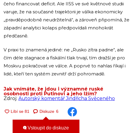
čeho financovat deficit. Ale IISS ve své květnové studii
varuje, že na současné trajektorii je válka ekonomicky
„pravděpodobně neudržitelná“, a zároveň připomíná, že
západní analytici kolaps předpovídali mnohokrát
předčasně.
V praxi to znamená jediné: ne „Rusko zítra padne“, ale
čím déle stagnace a fiskální tlak trvají, tím dražší je pro
Moskvu pokračovat ve válce. A poprvé to nahlas říkají i
lidé, kteří ten systém zevnitř drží pohromadě.
Jak vnímáte, že jdou i významné ruské
osobnosti proti Putinovi a jeho lžím?
Zdroj:
Autorský komentář Jindřicha Svěceného
Diskuze
6
Vstoupit do diskuze