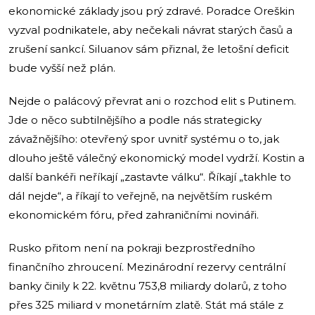
ekonomické základy jsou prý zdravé. Poradce Oreškin
vyzval podnikatele, aby nečekali návrat starých časů a
zrušení sankcí. Siluanov sám přiznal, že letošní deficit
bude vyšší než plán.
Nejde o palácový převrat ani o rozchod elit s Putinem.
Jde o něco subtilnějšího a podle nás strategicky
závažnějšího: otevřený spor uvnitř systému o to, jak
dlouho ještě válečný ekonomický model vydrží. Kostin a
další bankéři neříkají „zastavte válku“. Říkají „takhle to
dál nejde“, a říkají to veřejně, na největším ruském
ekonomickém fóru, před zahraničními novináři.
Rusko přitom není na pokraji bezprostředního
finančního zhroucení. Mezinárodní rezervy centrální
banky činily k 22. květnu 753,8 miliardy dolarů, z toho
přes 325 miliard v monetárním zlatě. Stát má stále z