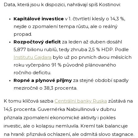
Data, která jsou k dispozici, nahrávají spíš Kostinovi:
Kapitálové investice
v 1. čtvrtletí klesly o 14,3 %,
nejde o zpomalení tempa růstu, ale o reálný
propad.
Rozpočtový deficit
za leden až duben dosáhl
5,877 bilionu rublů, tedy zhruba 2,5 % HDP. Podle
Institutu Gajdara
bylo už po prvních dvou měsících
roku vyčerpáno 91 % původně plánovaného
ročního deficitu.
Ropné a plynové příjmy
za stejné období spadly
meziročně o 38,3 procenta.
K tomu klíčová sazba
Centrální banky Ruska
zůstává na
14,5 procenta. Guvernérka Nabiullinová v dubnu
přiznala zpomalení ekonomické aktivity i pokles
investic, ale o kolapsu nemluvila. Kreml tak balancuje
na hraně: přiznává ochlazení, ale odmítá slovo stagnace.