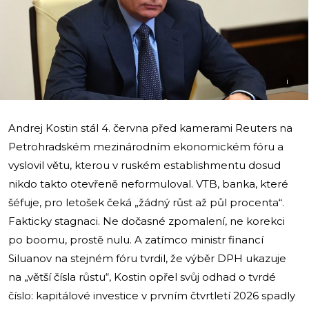
i
Andrej Kostin stál 4. června před kamerami Reuters na
Petrohradském mezinárodním ekonomickém fóru a
vyslovil větu, kterou v ruském establishmentu dosud
nikdo takto otevřeně neformuloval. VTB, banka, které
šéfuje, pro letošek čeká „žádný růst až půl procenta“.
Fakticky stagnaci. Ne dočasné zpomalení, ne korekci
po boomu, prostě nulu. A zatímco ministr financí
Siluanov na stejném fóru tvrdil, že výběr DPH ukazuje
na „větší čísla růstu“, Kostin opřel svůj odhad o tvrdé
číslo: kapitálové investice v prvním čtvrtletí 2026 spadly