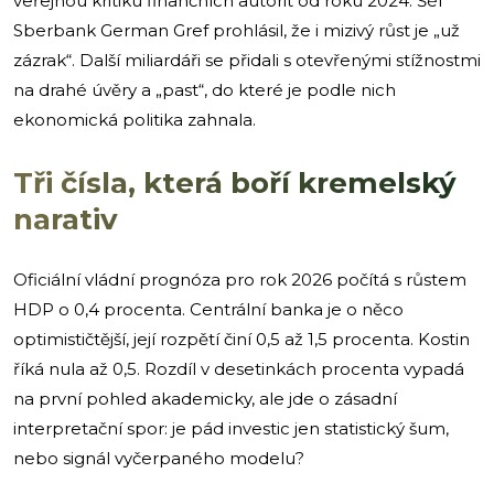
veřejnou kritiku finančních autorit od roku 2024. Šéf
Sberbank German Gref prohlásil, že i mizivý růst je „už
zázrak“. Další miliardáři se přidali s otevřenými stížnostmi
na drahé úvěry a „past“, do které je podle nich
ekonomická politika zahnala.
Tři čísla, která boří kremelský
narativ
Oficiální vládní prognóza pro rok 2026 počítá s růstem
HDP o 0,4 procenta. Centrální banka je o něco
optimističtější, její rozpětí činí 0,5 až 1,5 procenta. Kostin
říká nula až 0,5. Rozdíl v desetinkách procenta vypadá
na první pohled akademicky, ale jde o zásadní
interpretační spor: je pád investic jen statistický šum,
nebo signál vyčerpaného modelu?