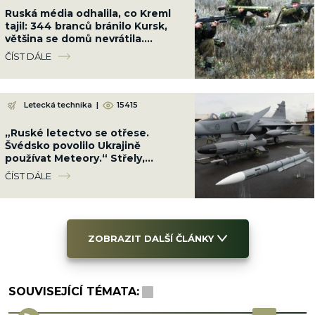
Ruská média odhalila, co Kreml
tajil: 344 branců bránilo Kursk,
většina se domů nevrátila.
Ukrajinci je pohřbili
ČÍST DÁLE
Letecká technika
|
15415
„Ruské letectvo se otřese.
Švédsko povolilo Ukrajině
používat Meteory.“ Střely,
kterým žádné letadlo neunikne
ČÍST DÁLE
ZOBRAZIT DALŠÍ ČLÁNKY
SOUVISEJÍCÍ TÉMATA: