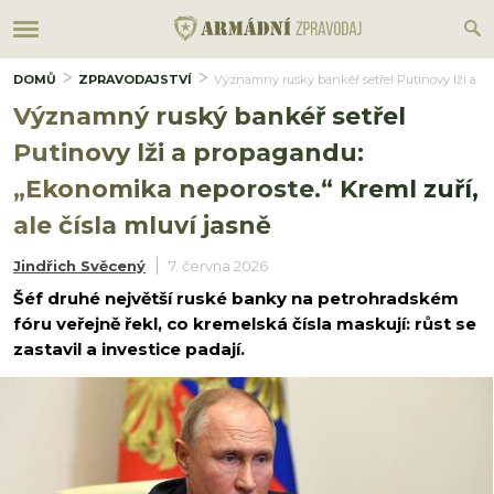
DOMŮ
ZPRAVODAJSTVÍ
Významný ruský bankéř setřel Putinovy lži a pr
Významný ruský bankéř setřel
Putinovy lži a propagandu:
„Ekonomika neporoste.“ Kreml zuří,
ale čísla mluví jasně
Jindřich Svěcený
7. června 2026
Šéf druhé největší ruské banky na petrohradském
fóru veřejně řekl, co kremelská čísla maskují: růst se
zastavil a investice padají.