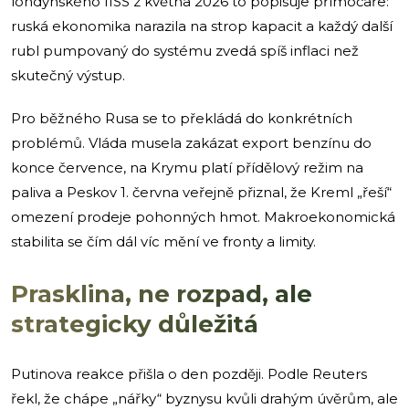
londýnského IISS z května 2026 to popisuje přímočaře:
ruská ekonomika narazila na strop kapacit a každý další
rubl pumpovaný do systému zvedá spíš inflaci než
skutečný výstup.
Pro běžného Rusa se to překládá do konkrétních
problémů. Vláda musela zakázat export benzínu do
konce července, na Krymu platí přídělový režim na
paliva a Peskov 1. června veřejně přiznal, že Kreml „řeší“
omezení prodeje pohonných hmot. Makroekonomická
stabilita se čím dál víc mění ve fronty a limity.
Prasklina, ne rozpad, ale
strategicky důležitá
Putinova reakce přišla o den později. Podle Reuters
řekl, že chápe „nářky“ byznysu kvůli drahým úvěrům, ale