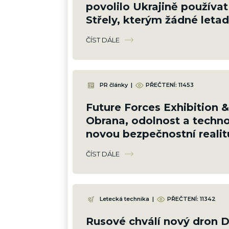
povolilo Ukrajině používa
Střely, kterým žádné letad
neunikne
ČÍST DÁLE
PR články
|
PŘEČTENÍ:
11453
Future Forces Exhibition 
Obrana, odolnost a techno
novou bezpečnostní realit
ČÍST DÁLE
Letecká technika
|
PŘEČTENÍ:
11342
Rusové chválí nový dron 