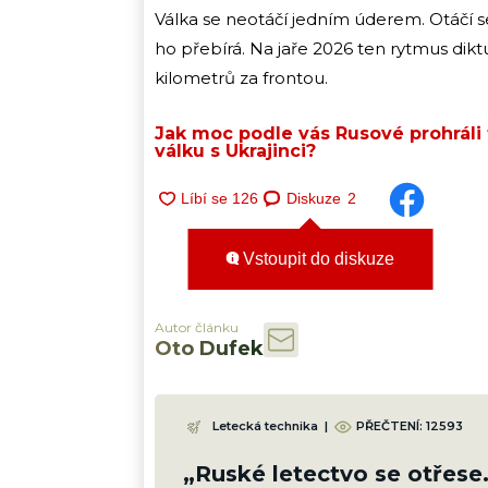
Válka se neotáčí jedním úderem. Otáčí s
ho přebírá. Na jaře 2026 ten rytmus diktu
kilometrů za frontou.
Jak moc podle vás Rusové prohráli
válku s Ukrajinci?
Diskuze
2
Vstoupit do diskuze
Autor článku
Oto Dufek
Letecká technika
|
PŘEČTENÍ:
12593
„Ruské letectvo se otřese