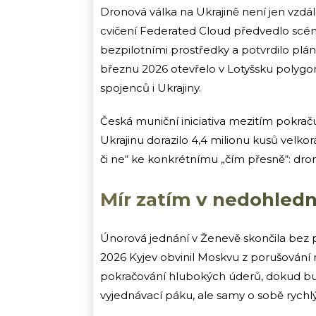
Dronová válka na Ukrajině není jen vzdá
cvičení Federated Cloud předvedlo scéná
bezpilotními prostředky a potvrdilo plá
březnu 2026 otevřelo v Lotyšsku polygon
spojenců i Ukrajiny.
Česká muniční iniciativa mezitím pokraču
Ukrajinu dorazilo 4,4 milionu kusů vel
či ne“ ke konkrétnímu „čím přesně“: dron
Mír zatím v nedohled
Únorová jednání v Ženevě skončila bez 
2026 Kyjev obvinil Moskvu z porušování 
pokračování hlubokých úderů, dokud bude
vyjednávací páku, ale samy o sobě rychlý 