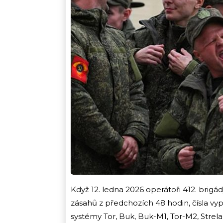
Když 12. ledna 2026 operátoři 412. brigá
zásahů z předchozích 48 hodin, čísla vy
systémy Tor, Buk, Buk-M1, Tor-M2, Strela