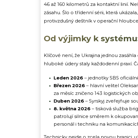
46 až 160 kilometrů za kontaktní linií. 
zásahu. Šlo o třídenní sérii, která ukázal
protivzdušný deštník v operační hloubce.
Od výjimky k systému:
Klíčové není, že Ukrajina jednou zasáhla 
hluboké údery staly každodenní praxí. Č
Leden 2026
– jednotky SBS oficiáln
Březen 2026
– hlavní velitel Oleksa
za měsíc zničeno 143 logistických obj
Duben 2026
– Syrskyj zveřejňuje s
8. května 2026
– tisková služba br
patrolují silnice směrem k okupovan
personál i techniku na komunikacíc
Technicky nejde o zcela novou hranici, 