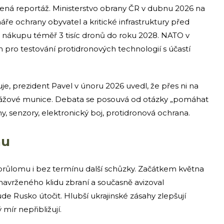
lená reportáž. Ministerstvo obrany ČR v dubnu 2026 na
ře ochrany obyvatel a kritické infrastruktury před
n nákupu téměř 3 tisíc dronů do roku 2028. NATO v
 pro testování protidronových technologií s účastí
je, prezident Pavel v únoru 2026 uvedl, že přes ni na
korážové munice. Debata se posouvá od otázky „pomáhat
y, senzory, elektronický boj, protidronová ochrana.
nu
průlomu i bez termínu další schůzky. Začátkem května
navrženého klidu zbraní a současně avizoval
 Rusko útočit. Hlubší ukrajinské zásahy zlepšují
mír nepřibližují.