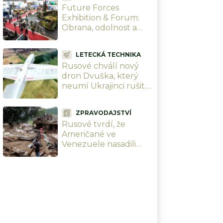
Future Forces
Exhibition & Forum:
Obrana, odolnost a
technologie pro
novou bezpečnostní
LETECKÁ TECHNIKA
realitu
Rusové chválí nový
dron Dvuška, který
neumí Ukrajinci rušit.
A stejně jim ho zničili
hned napoprvé, ani to
ZPRAVODAJSTVÍ
nedalo práci
Rusové tvrdí, že
Američané ve
Venezuele nasadili
seismické zbraně.
Smetlo ji zemětřesení
a USA do 24 hodin
zrušily sankce