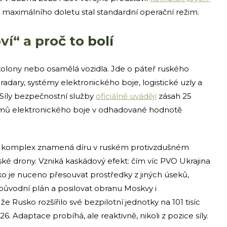
 z maximálního doletu stal standardní operační režim.
ví“ a proč to bolí
olony nebo osamělá vozidla. Jde o páteř ruského
radary, systémy elektronického boje, logistické uzly a
 Síly bezpečnostní služby
oficiálně uvádějí
zásah 25
témů elektronického boje v odhadované hodnotě
vý komplex znamená díru v ruském protivzdušném
inské drony. Vzniká kaskádový efekt: čím víc PVO Ukrajina
sko je nuceno přesouvat prostředky z jiných úseků,
původní plán a posilovat obranu Moskvy i
že Rusko rozšířilo své bezpilotní jednotky na 101 tisíc
. Adaptace probíhá, ale reaktivně, nikoli z pozice síly.