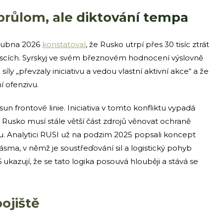
průlom, ale diktování tempa
 dubna 2026
konstatoval
, že Rusko utrpí přes 30 tisíc ztrát
scích. Syrskyj ve svém březnovém hodnocení výslovně
íly „převzaly iniciativu a vedou vlastní aktivní akce“ a že
 ofenzivu.
un frontové linie. Iniciativa v tomto konfliktu vypadá
e. Rusko musí stále větší část zdrojů věnovat ochraně
aku. Analytici RUSI už na podzim 2025 popsali koncept
ásma, v němž je soustřeďování sil a logistický pohyb
ukazují, že se tato logika posouvá hlouběji a stává se
ojiště