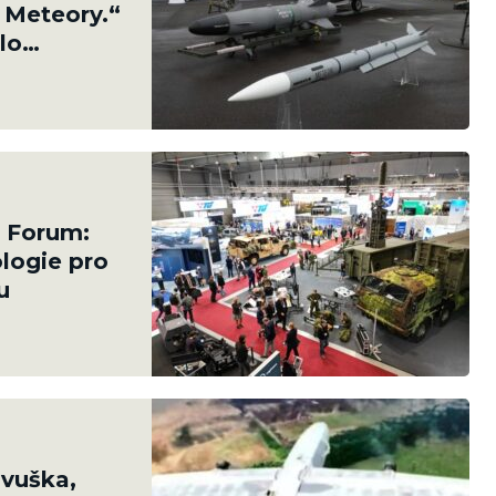
t Meteory.“
lo
& Forum:
logie pro
u
Dvuška,