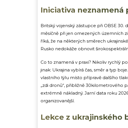
Iniciativa neznamená 
Britský vojenský zástupce při OBSE 30.
měsíčně při jen omezených územních zi
říká, že na některých směrech ukrajinské s
Rusko nedokáže obnovit širokospektrální
Co to znamená v praxi? Nikoliv rychlý pos
jinak: Ukrajina vybírá čas, směr a typ boj
vlastního týlu místo přípravě dalšího tl
„zdi dronů“, přibližně 30kilometrového p
extrémně nákladný. Jarní data roku 2026 
organizovanější.
Lekce z ukrajinského b