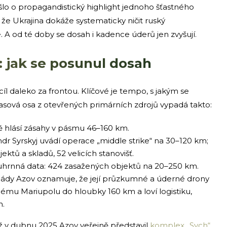
Nešlo o propagandistický highlight jednoho šťastného
a, že Ukrajina dokáže systematicky ničit ruský
 A od té doby se dosah i kadence úderů jen zvyšují.
 jak se posunul dosah
cíl daleko za frontou. Klíčové je tempo, s jakým se
asová osa z otevřených primárních zdrojů vypadá takto:
ě hlásí zásahy v pásmu 46–160 km.
ndr Syrskyj uvádí operace „middle strike“ na 30–120 km;
ektů a skladů, 52 velicích stanovišť.
ouhrnná data: 424 zasažených objektů na 20–250 km.
igády Azov oznamuje, že její průzkumné a úderné drony
ému Mariupolu do hloubky 160 km a loví logistiku,
h.
už v dubnu 2025 Azov veřejně představil
komplex „Sych“