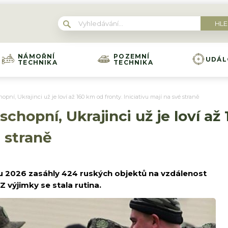
NÁMOŘNÍ
POZEMNÍ
UDÁL
TECHNIKA
TECHNIKA
opní, Ukrajinci už je loví až 160 km od fronty. Iniciativu mají na své straně
schopní, Ukrajinci už je loví až
é straně
u 2026 zasáhly 424 ruských objektů na vzdálenost
Z výjimky se stala rutina.