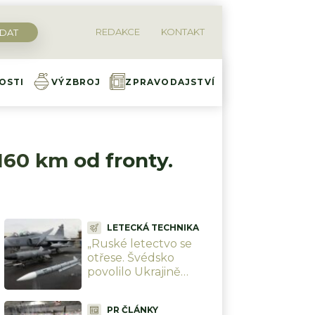
REDAKCE
KONTAKT
OSTI
VÝZBROJ
ZPRAVODAJSTVÍ
 160 km od fronty.
LETECKÁ TECHNIKA
„Ruské letectvo se
otřese. Švédsko
povolilo Ukrajině
používat Meteory.“
Střely, kterým žádné
PR ČLÁNKY
letadlo neunikne