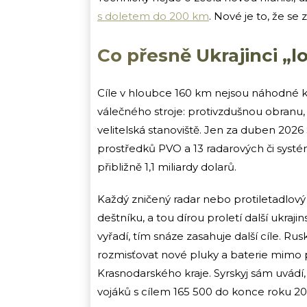
s doletem do 200 km
. Nové je to, že se
Co přesně Ukrajinci „lo
Cíle v hloubce 160 km nejsou náhodné k
válečného stroje: protivzdušnou obranu, 
velitelská stanoviště. Jen za duben 2026
prostředků PVO a 13 radarových či sys
přibližně 1,1 miliardy dolarů.
Každý zničený radar nebo protiletadlo
deštníku, a tou dírou proletí další ukraj
vyřadí, tím snáze zasahuje další cíle. Ru
rozmisťovat nové pluky a baterie mimo 
Krasnodarského kraje. Syrskyj sám uvádí, 
vojáků s cílem 165 500 do konce roku 2026