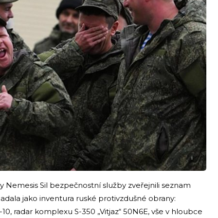
i
dy Nemesis Sil bezpečnostní služby zveřejnili seznam
padala jako inventura ruské protivzdušné obrany:
-10, radar komplexu S-350 „Vitjaz“ 50N6E, vše v hloubce