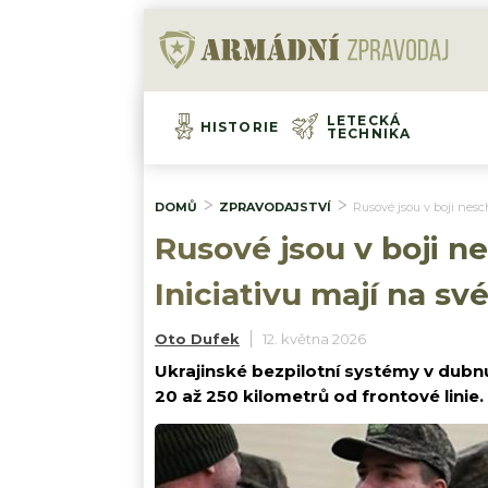
LETECKÁ
HISTORIE
TECHNIKA
DOMŮ
ZPRAVODAJSTVÍ
Rusové jsou v boji nesch
Rusové jsou v boji ne
Iniciativu mají na sv
Oto Dufek
12. května 2026
Ukrajinské bezpilotní systémy v dubn
20 až 250 kilometrů od frontové linie. 