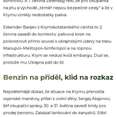
kontrolou. A 1. června Zelenskyj řekl, že pro okupanta
na jihu a východě „téměř nejsou bezpečné cesty“ a že v
Krymu vznikly nedostatky paliva.
Eskender Barijev z Krymskotatarského centra to 2.
června zasadil do kontextu: palivová krize na
poloostrově přímo souvisí s ukrajinskými údery na trasu
Mariupol–Melitopol–Simferopol a na ropnou
infrastrukturu. Krym se nedusí kvůli embargu. Dusí se,
protože mu Ukrajina pálí do žil.
Benzin na příděl, klid na rozkaz
Nejviditelnější důkaz, že situace na Krymu přerostla
vojenské manévry, přišel z civilní sféry. Sergej Aksjonov,
šéf okupační správy, 30. a 31. května zavedl limity pro
prodej benzinu. Zakázal tankování do kanystrů. Slíbil