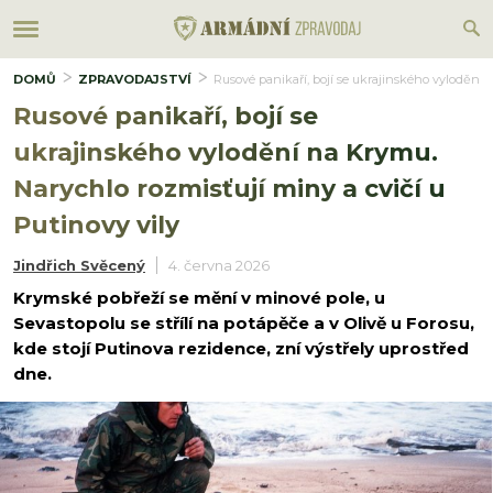
DOMŮ
ZPRAVODAJSTVÍ
Rusové panikaří, bojí se ukrajinského vylodění 
Rusové panikaří, bojí se
ukrajinského vylodění na Krymu.
Narychlo rozmisťují miny a cvičí u
Putinovy vily
Jindřich Svěcený
4. června 2026
Krymské pobřeží se mění v minové pole, u
Sevastopolu se střílí na potápěče a v Olivě u Forosu,
kde stojí Putinova rezidence, zní výstřely uprostřed
dne.