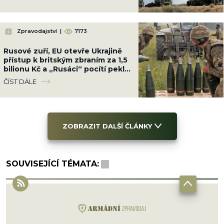
Zpravodajství
|
7173
Rusové zuří, EU otevře Ukrajině
přístup k britským zbraním za 1,5
bilionu Kč a „Rusáci“ pocítí peklo
na zemi
ČÍST DÁLE
ZOBRAZIT DALŠÍ ČLÁNKY
SOUVISEJÍCÍ TÉMATA: