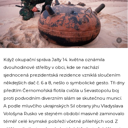
i
Když okupační správa Jalty 14. května oznámila
dvouhodinové střelby v obci, kde se nachází
sjednocená prezidentská rezidence vzniklá sloučením
někdejších dač č. 6 a 8, nešlo o symbolické gesto. Tři dny
předtím Černomořská flotila cvičila u Sevastopolu boj
proti podvodním diverzním silám se skutečnou municí.
A podle mluvčího ukrajinských Sil obrany jihu Vladyslava
Vološyna Rusko ve stejném období masivně zaminovalo
téměř celé krymské pobřeží včetně přilehlých vod. Z