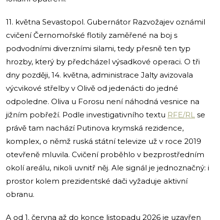
11. května Sevastopol. Gubernátor Razvožajev oznámil
cvičení Černomořské flotily zaměřené na boj s
podvodními diverzními silami, tedy přesně ten typ
hrozby, který by předcházel výsadkové operaci. O tři
dny později, 14. května, administrace Jalty avizovala
výcvikové střelby v Olivě od jedenácti do jedné
odpoledne. Oliva u Forosu není náhodná vesnice na
jižním pobřeží. Podle investigativního textu
RFE/RL
se
právě tam nachází Putinova krymská rezidence,
komplex, o němž ruská státní televize už v roce 2019
otevřeně mluvila. Cvičení proběhlo v bezprostředním
okolí areálu, nikoli uvnitř něj. Ale signál je jednoznačný: i
prostor kolem prezidentské dači vyžaduje aktivní
obranu.
A od 1. června až do konce listopadu 2026 je uzavřen