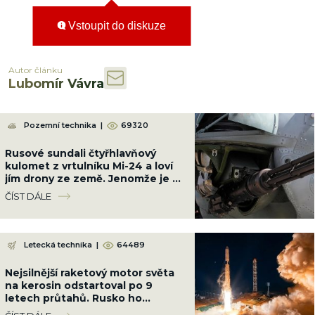
Vstoupit do diskuze
Autor článku
Lubomír Vávra
Pozemní technika
|
69320
Rusové sundali čtyřhlavňový
kulomet z vrtulníku Mi-24 a loví
jím drony ze země. Jenomže je až
příliš silný
ČÍST DÁLE
Letecká technika
|
64489
Nejsilnější raketový motor světa
na kerosin odstartoval po 9
letech průtahů. Rusko ho
nacpalo do tří raket najednou