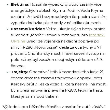
Elektřina:
Rozsáhlé výpadky proudu zasáhly více
energetických oblastí Krymu. Podnik Voda Kryma
oznámil, že kvůli bezproudovým čerpacím stanicím
vypadla dodávka pitné vody v několika okresech.
Pozemní koridor:
Velitel ukrajinských bezpilotních
sil Robert „Maďar“ Brovdi v rozhovoru pro
Interfax-
Ukraine
uvedl, že vojenská nákladní doprava po
silnici R-280 „Novorossija“ klesla za dva týdny o 71
procent. Chonharský most, hlavní severní vstup na
poloostrov, byl zasažen ukrajinským úderem už 9.
června.
Trajekty:
Operativní štáb Krasnodarského kraje 21.
června dočasně zastavil trajektovou dopravu přes
Kerčský průliv. Těžká vozidla, která nesmějí na most,
byla přesměrována právě na R-280, tedy na trasu,
která je sama pod tlakem.
Výsledek: pro běžného člověka v osobním autě zůstává