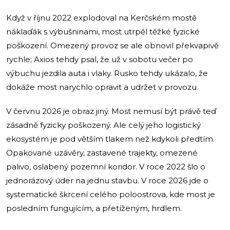
Když v říjnu 2022 explodoval na Kerčském mostě
náklaďák s výbušninami, most utrpěl těžké fyzické
poškození. Omezený provoz se ale obnovil překvapivě
rychle; Axios tehdy psal, že už v sobotu večer po
výbuchu jezdila auta i vlaky. Rusko tehdy ukázalo, že
dokáže most narychlo opravit a udržet v provozu.
V červnu 2026 je obraz jiný. Most nemusí být právě teď
zásadně fyzicky poškozený. Ale celý jeho logistický
ekosystém je pod větším tlakem než kdykoli předtím.
Opakované uzávěry, zastavené trajekty, omezené
palivo, oslabený pozemní koridor. V roce 2022 šlo o
jednorázový úder na jednu stavbu. V roce 2026 jde o
systematické škrcení celého poloostrova, kde most je
posledním fungujícím, a přetíženým, hrdlem.