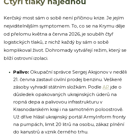
Čtyři tlaky najednou
Kerčský most sám o sobě není příčinou krize. Je jejím
nejviditelnějším symptomem. To, co se na Krymu děje
od přelomu května a června 2026, je souběh čtyř
logistických tlaků, z nichž každý by sám o sobě
komplikoval život. Dohromady vytvářejí režim, který se
blíží ostrovní izolaci.
Palivo:
Okupační správce Sergej Aksjonov v neděli
21. června zastavil civilní prodej benzinu. Veškeré
zásoby vyhradil státním složkám. Podle
AP
jde o
důsledek opakovaných ukrajinských úderů na
ropná depa a palivovou infrastrukturu v
Krasnodarském kraji i na samotném poloostrově.
Už dříve hlásil ukrajinský portál ArmyInform fronty
na pumpách, limit 20 litrů na osobu, zákaz plnění
do kanystrů a vznik černého trhu.