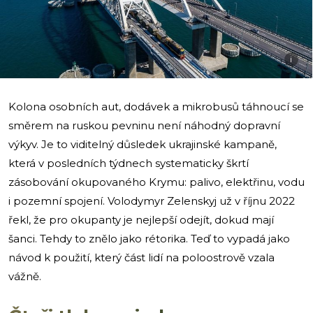
i
Kolona osobních aut, dodávek a mikrobusů táhnoucí se
směrem na ruskou pevninu není náhodný dopravní
výkyv. Je to viditelný důsledek ukrajinské kampaně,
která v posledních týdnech systematicky škrtí
zásobování okupovaného Krymu: palivo, elektřinu, vodu
i pozemní spojení. Volodymyr Zelenskyj už v říjnu 2022
řekl, že pro okupanty je nejlepší odejít, dokud mají
šanci. Tehdy to znělo jako rétorika. Teď to vypadá jako
návod k použití, který část lidí na poloostrově vzala
vážně.