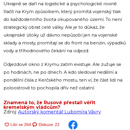
Ukrajině se daří na logistické a psychologické rovině
tlačit na Krym způsobem, který promítá vojenský tlak
do každodenního života okupovaného území. To není
strategický obrat celé války. Ale je to důkaz, že
ukrajinské útoky už dávno nepůsobí jen na vojenské
sklady a mosty, promítají se do front na benzin, výpadků
vody a tříhodinového čekání na odjezd.
Odjezdové okno z Krymu zatím existuje. Ale zužuje se
po hodinách, ne po dnech. A kdo sledoval nedělní a
pondělní čísla z Kerčského mostu, ten ví, že část lidí na
poloostrově to pochopila dřív než ostatní.
Znamená to, že Rusové přestali věřit
kremelským vládcům?
Zdroj:
Autorský komentář Lubomíra Vávry
Diskuze
22