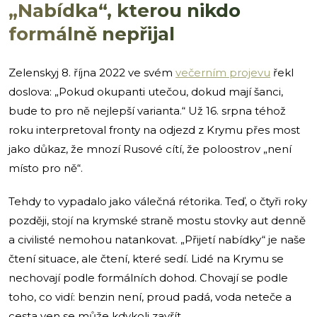
„Nabídka“, kterou nikdo
formálně nepřijal
Zelenskyj 8. října 2022 ve svém
večerním projevu
řekl
doslova: „Pokud okupanti utečou, dokud mají šanci,
bude to pro ně nejlepší varianta.“ Už 16. srpna téhož
roku interpretoval fronty na odjezd z Krymu přes most
jako důkaz, že mnozí Rusové cítí, že poloostrov „není
místo pro ně“.
Tehdy to vypadalo jako válečná rétorika. Teď, o čtyři roky
později, stojí na krymské straně mostu stovky aut denně
a civilisté nemohou natankovat. „Přijetí nabídky“ je naše
čtení situace, ale čtení, které sedí. Lidé na Krymu se
nechovají podle formálních dohod. Chovají se podle
toho, co vidí: benzin není, proud padá, voda neteče a
cesta ven se může kdykoli zavřít.