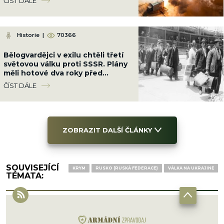
ČÍST DÁLE
Historie
|
70366
Bělogvardějci v exilu chtěli třetí
světovou válku proti SSSR. Plány
měli hotové dva roky před
vznikem NATO
ČÍST DÁLE
ZOBRAZIT DALŠÍ ČLÁNKY
SOUVISEJÍCÍ
KRYM
RUSKO (RUSKÁ FEDERACE)
VÁLKA NA UKRAJINĚ
TÉMATA: