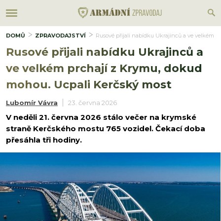
DOMŮ
ZPRAVODAJSTVÍ
Rusové přijali nabídku Ukrajinců a ve velkém 
Rusové přijali nabídku Ukrajinců a
ve velkém prchají z Krymu, dokud
mohou. Ucpali Kerčský most
Lubomír Vávra
23. června 2026
V neděli 21. června 2026 stálo večer na krymské
straně Kerčského mostu 765 vozidel. Čekací doba
přesáhla tři hodiny.