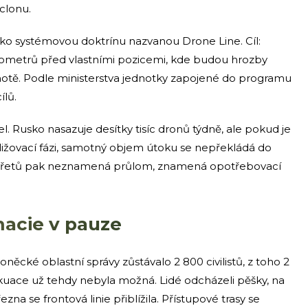
clonu.
ako systémovou doktrínu nazvanou Drone Line. Cíl:
kilometrů před vlastními pozicemi, kde budou hrozby
ěchotě. Podle ministerstva jednotky zapojené do programu
ílů.
l. Rusko nasazuje desítky tisíc dronů týdně, ale pokud je
ližovací fázi, samotný objem útoku se nepřekládá do
 střetů pak neznamená průlom, znamená opotřebovací
omacie v pauze
ěcké oblastní správy zůstávalo 2 800 civilistů, z toho 2
kuace už tehdy nebyla možná. Lidé odcházeli pěšky, na
a se frontová linie přiblížila. Přístupové trasy se