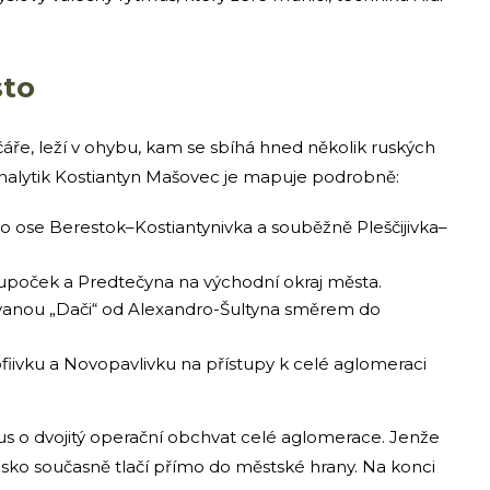
sto
čáře, leží v ohybu, kam se sbíhá hned několik ruských
analytik Kostiantyn Mašovec je mapuje podrobně:
po ose Berestok–Kostiantynivka a souběžně Pleščijivka–
tupoček a Predtečyna na východní okraj města.
 zvanou „Dači“ od Alexandro-Šultyna směrem do
fiivku a Novopavlivku na přístupy k celé aglomeraci
s o dvojitý operační obchvat celé aglomerace. Jenže
usko současně tlačí přímo do městské hrany. Na konci