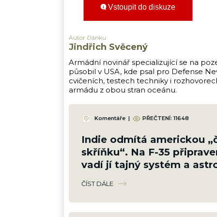
Vstoupit do diskuze
Autor článku
Jindřich Svěcený
Armádní novinář specializující se na poz
působil v USA, kde psal pro Defense New
cvičeních, testech techniky i rozhovore
armádu z obou stran oceánu.
Komentáře
|
PŘEČTENÍ:
11648
Indie odmítá americkou „
skříňku“. Na F-35 připraven
vadí jí tajný systém a as
cena za provoz
ČÍST DÁLE