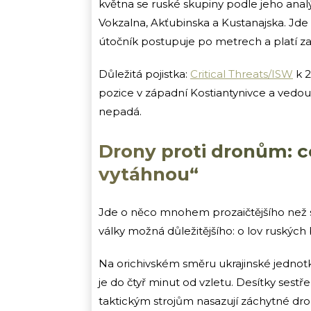
května se ruské skupiny podle jeho analý
Vokzalna, Akťubinska a Kustanajska. Jde
útočník postupuje po metrech a platí za
Důležitá pojistka:
Critical Threats/ISW
k 2
pozice v západní Kostiantynivce a vedou 
nepadá.
Drony proti dronům: co
vytáhnou“
Jde o něco mnohem prozaičtějšího než 
války možná důležitějšího: o lov ruských
Na orichivském směru ukrajinské jednotky 
je do čtyř minut od vzletu. Desítky ses
taktickým strojům nasazují záchytné dro