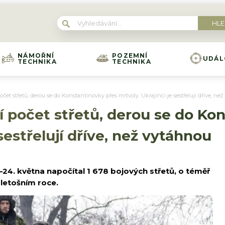
NÁMOŘNÍ
POZEMNÍ
UDÁL
TECHNIKA
TECHNIKA
očet střetů, derou se do Konstantinovky přes mrtvoly. Ukrajinci je sestřelují dříve, ne
í počet střetů, derou se do Ko
 sestřelují dříve, než vytáhnou
–24. května napočítal 1 678 bojových střetů, o téměř
 letošním roce.