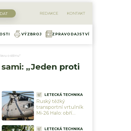
REDAKCE
KONTAKT
OSTI
VÝZBROJ
ZPRAVODAJSTVÍ
hlavu o stěnu“
i sami: „Jeden proti
LETECKÁ TECHNIKA
Ruský těžký
transportní vrtulník
Mi-26 Halo: obří
Otesánek, který
dokáže v podvěsu
LETECKÁ TECHNIKA
odnést dopravní