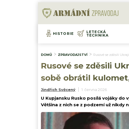
LETECKÁ
HISTORIE
TECHNIKA
DOMŮ
ZPRAVODAJSTVÍ
Rusové se zděsili Ukraji
Rusové se zděsili Ukr
sobě obrátil kulomet,
Jindřich Svěcený
1. června 2026
U Kupjansku Rusko posílá vojáky do v
Většina z nich se z podzemí už nikdy n