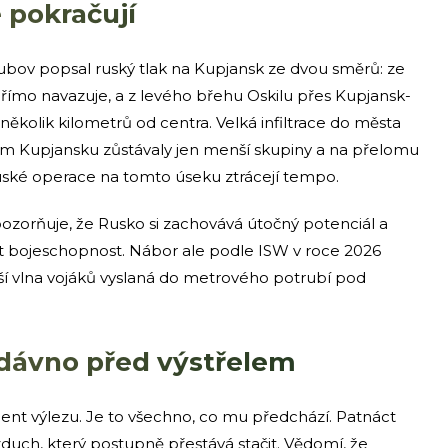
e pokračují
ubov popsal ruský tlak na Kupjansk ze dvou směrů: ze
římo navazuje, a z levého břehu Oskilu přes Kupjansk-
en několik kilometrů od centra. Velká infiltrace do města
ém Kupjansku zůstávaly jen menší skupiny a na přelomu
uské operace na tomto úseku ztrácejí tempo.
orňuje, že Rusko si zachovává útočný potenciál a
it bojeschopnost. Nábor ale podle ISW v roce 2026
ší vlna vojáků vyslaná do metrového potrubí pod
 dávno před výstřelem
nt výlezu. Je to všechno, co mu předchází. Patnáct
zduch, který postupně přestává stačit. Vědomí, že