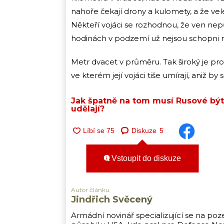
nahoře čekají drony a kulomety, a že vel
Někteří vojáci se rozhodnou, že ven nepů
hodinách v podzemí už nejsou schopni r
Metr dvacet v průměru. Tak široký je pro
ve kterém její vojáci tiše umírají, aniž by
Jak špatně na tom musí Rusové být
udělají?
Diskuze
5
Vstoupit do diskuze
Autor článku
Jindřich Svěcený
Armádní novinář specializující se na poz