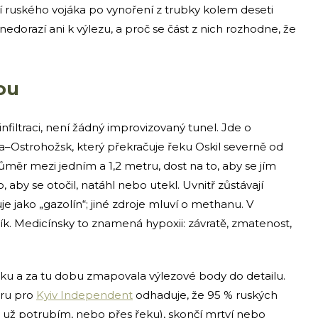
í ruského vojáka po vynoření z trubky kolem deseti
í nedorazí ani k výlezu, a proč se část z nich rozhodne, že
ou
infiltraci, není žádný improvizovaný tunel. Jde o
–Ostrohožsk, který překračuje řeku Oskil severně od
ůměr mezi jedním a 1,2 metru, dost na to, aby se jím
, aby se otočil, natáhl nebo utekl. Uvnitř zůstávají
je jako „gazolín“; jiné zdroje mluví o methanu. V
ík. Medicínsky to znamená hypoxii: závratě, zmatenost,
roku a za tu dobu zmapovala výlezové body do detailu.
oru pro
Kyiv Independent
odhaduje, že 95 % ruských
ať už potrubím, nebo přes řeku), skončí mrtví nebo