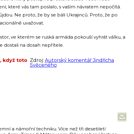
ení, které vás tam poslalo, s vaším návratem nepočítá.
jdou. Ne proto, že by se báli Ukrajinců. Proto, že po
acionálně uvažovat.
stor, ve kterém se ruská armáda pokouší vyhrát válku, a
 se dostali na dosah nepřítele.
, když toto
Zdroj:
Autorský komentář Jindřicha
Svěceného
emní a námořní techniku. Více než tři desetiletí