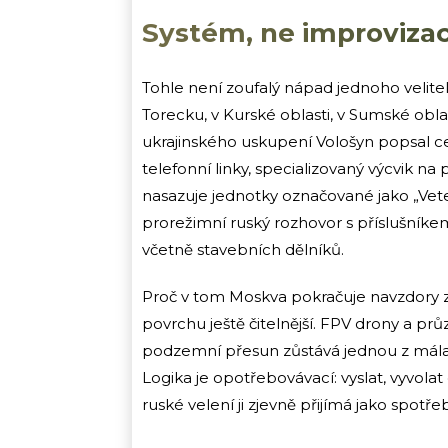
Systém, ne improviza
Tohle není zoufalý nápad jednoho velitel
Torecku, v Kurské oblasti, v Sumské oblas
ukrajinského uskupení Vološyn popsal celo
telefonní linky, specializovaný výcvik n
nasazuje jednotky označované jako „Vet
prorežimní ruský rozhovor s příslušníkem 
včetně stavebních dělníků.
Proč v tom Moskva pokračuje navzdory 
povrchu ještě čitelnější. FPV drony a pr
podzemní přesun zůstává jednou z mála ce
Logika je opotřebovávací: vyslat, vyvolat
ruské velení ji zjevně přijímá jako spotř