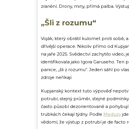
zranění. Drony, miny, přímá palba. Výstup
„Šli z rozumu“
Voják, který obrátil kulomet proti sobě, a
dřívější operace. Nikoliv přímo od Kupj
na jaře 2025. Svědectví zachytilo video, 
identifikovala jako Igora Garuseho. Ten po
panice, „šli z rozumu“. Jeden sáhl po vlas
zdroje neříkají.
Kupjanský kontext tuto výpověď nepotvrz
potrubí, stejný průměr, stejné podmínky, 
často působí dezorientovaně a pohybují s
trubkách čekají týdny. Podle
Meduzy
jde
vědomí, že výstup z potrubí je de facto 