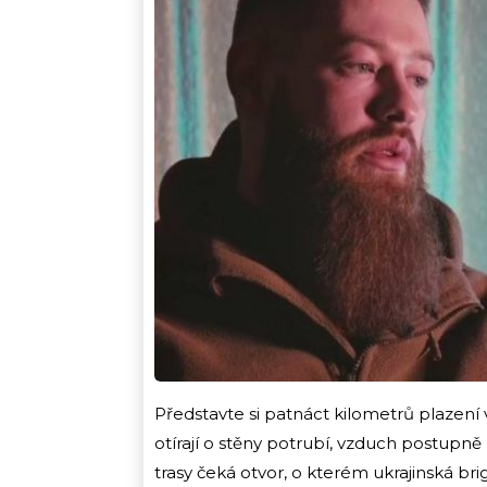
Představte si patnáct kilometrů plazení
otírají o stěny potrubí, vzduch postupn
trasy čeká otvor, o kterém ukrajinská bri