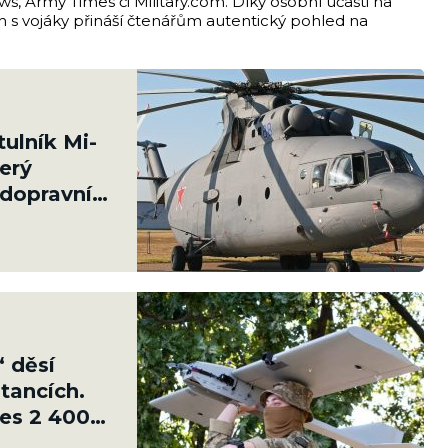
s, Army Times či Military.com. Díky osobní účasti na
ch s vojáky přináší čtenářům autentický pohled na
tulník Mi-
erý
dopravní
“ děsí
 tancích.
řes 2 400