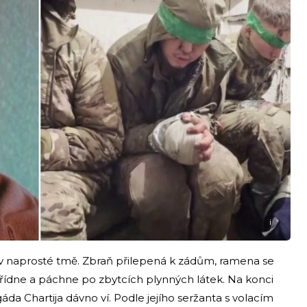
i
 v naprosté tmě. Zbraň přilepená k zádům, ramena se
ě řídne a páchne po zbytcích plynných látek. Na konci
gáda Chartija dávno ví. Podle jejího seržanta s volacím