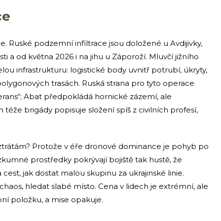
ce
e. Ruské podzemní infiltrace jsou doložené u Avdijivky,
ti a od května 2026 i na jihu u Záporoží. Mluvčí jižního
u infrastrukturu: logistické body uvnitř potrubí, úkryty,
a polygonových trasách. Ruská strana pro tyto operace
erans“; Abat předpokládá hornické zázemí, ale
téže brigády popisuje složení spíš z civilních profesí,
ztrátám? Protože v éře dronové dominance je pohyb po
ůzkumné prostředky pokrývají bojiště tak hustě, že
st, jak dostat malou skupinu za ukrajinské linie.
 chaos, hledat slabé místo. Cena v lidech je extrémní, ale
ební položku, a mise opakuje.