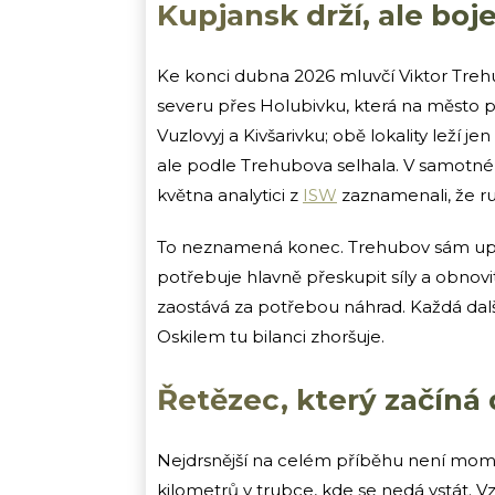
Kupjansk drží, ale boj
Ke konci dubna 2026 mluvčí Viktor Treh
severu přes Holubivku, která na město p
Vuzlovyj a Kivšarivku; obě lokality leží j
ale podle Trehubova selhala. V samotn
května analytici z
ISW
zaznamenali, že r
To neznamená konec. Trehubov sám upoz
potřebuje hlavně přeskupit síly a obnov
zaostává za potřebou náhrad. Každá dal
Oskilem tu bilanci zhoršuje.
Řetězec, který začíná
Nejdrsnější na celém příběhu není mome
kilometrů v trubce, kde se nedá vstát. V