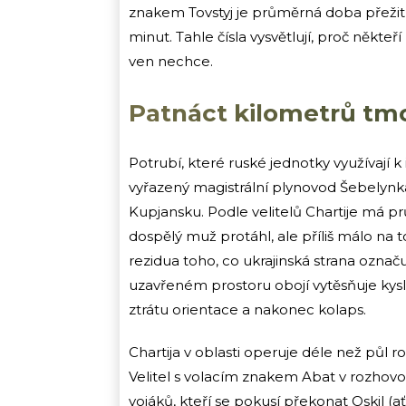
znakem Tovstyj je průměrná doba přežit
minut. Tahle čísla vysvětlují, proč někteř
ven nechce.
Patnáct kilometrů tm
Potrubí, které ruské jednotky využívají k 
vyřazený magistrální plynovod Šebelynka
Kupjansku. Podle velitelů Chartije má pr
dospělý muž protáhl, ale příliš málo na to
rezidua toho, co ukrajinská strana označu
uzavřeném prostoru obojí vytěsňuje kysl
ztrátu orientace a nakonec kolaps.
Chartija v oblasti operuje déle než půl 
Velitel s volacím znakem Abat v rozhov
vojáků, kteří se pokusí překonat Oskil (