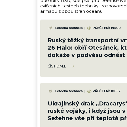
působil v USA, kde psal pro Defense New
cvičeních, testech techniky i rozhovore
armádu z obou stran oceánu.
Letecká technika
|
PŘEČTENÍ:
19500
Ruský těžký transportní vr
26 Halo: obří Otesánek, kt
dokáže v podvěsu odnést 
letadlo
ČÍST DÁLE
Letecká technika
|
PŘEČTENÍ:
18652
Ukrajinský drak „Dracarys
ruské vojáky, i když jsou v
Sežehne vše při teplotě p
°C