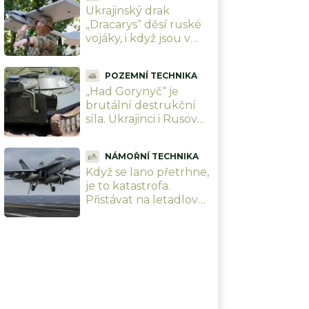
Ukrajinský drak
letadlo
„Dracarys“ děsí ruské
vojáky, i když jsou v
tancích. Sežehne vše
při teplotě přes 2 400
POZEMNÍ TECHNIKA
°C
„Had Gorynyč“ je
brutální destrukční
síla. Ukrajinci i Rusové
s ním ničí celé
městské ulice
NÁMOŘNÍ TECHNIKA
Když se lano přetrhne,
je to katastrofa.
Přistávat na letadlové
lodi USS Abraham
Lincoln si troufnou
jenom ti nejlepší piloti