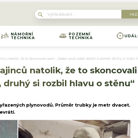
NÁMOŘNÍ
POZEMNÍ
UDÁL
TECHNIKA
TECHNIKA
nců natolik, že to skoncovali sami: „Jeden proti sobě obrátil kulomet, druhý si rozbil 
ajinců natolik, že to skoncoval
 druhý si rozbil hlavu o stěnu“
yřazených plynovodů. Průměr trubky je metr dvacet.
evrátí.