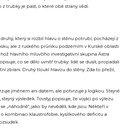
 z trubky je past, o které obě strany vědí.
 druhý, který si rozbil hlavu o stěnu potrubí, pocházejí z
ansku, ale z ruského průniku podzemím v Kurské oblasti
jehož hlavního mluvčího investigativní skupina Astra
pisuje, co se dělo uvnitř trubky: lidé se dusili, propadali
tní zbrani. Druhý tloukl hlavou do stěny. Zda to přežil,
uje jménem ani datem, ale potvrzuje ji logikou. Stejné
stejný výsledek. Tovstyj popisuje, že vojáci po výlezu
e „náhodně“, jako by nevěděli, kde jsou. Někteří v
 o kombinaci klaustrofobie, kyslíkového deficitu a
rozsudek.