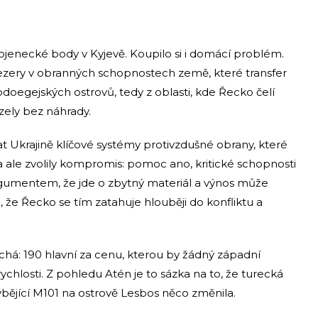
jenecké body v Kyjevě. Koupilo si i domácí problém.
zery v obranných schopnostech země, které transfer
doegejských ostrovů, tedy z oblasti, kde Řecko čelí
ely bez náhrady.
 Ukrajině klíčové systémy protivzdušné obrany, které
a ale zvolily kompromis: pomoc ano, kritické schopnosti
 argumentem, že jde o zbytný materiál a výnos může
 že Řecko se tím zatahuje hlouběji do konfliktu a
chá: 190 hlavní za cenu, kterou by žádný západní
chlosti. Z pohledu Atén je to sázka na to, že turecká
ějící M101 na ostrově Lesbos něco změnila.