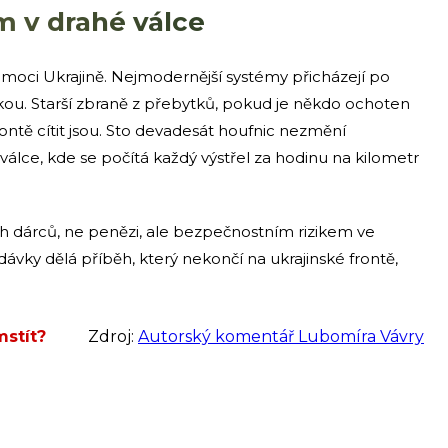
em v drahé válce
omoci Ukrajině. Nejmodernější systémy přicházejí po
tikou. Starší zbraně z přebytků, pokud je někdo ochoten
rontě cítit jsou. Sto devadesát houfnic nezmění
álce, kde se počítá každý výstřel za hodinu na kilometr
ných dárců, ne penězi, ale bezpečnostním rizikem ve
dávky dělá příběh, který nekončí na ukrajinské frontě,
mstít?
Zdroj:
Autorský komentář Lubomíra Vávry