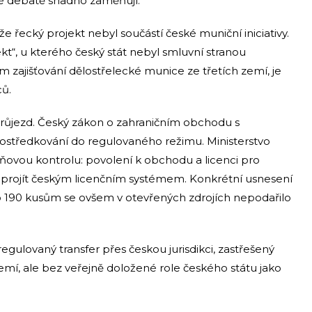
ské debatě snadno zaměňují.
že řecký projekt nebyl součástí české muniční iniciativy.
kt“, u kterého český stát nebyl smluvní stranou
am zajišťování dělostřelecké munice ze třetích zemí, je
ců.
průjezd. Český zákon o zahraničním obchodu s
rostředkování do regulovaného režimu. Ministerstvo
ovou kontrolu: povolení k obchodu a licenci pro
 projít českým licenčním systémem. Konkrétní usnesení
 190 kusům se ovšem v otevřených zdrojích nepodařilo
egulovaný transfer přes českou jurisdikci, zastřešený
mí, ale bez veřejně doložené role českého státu jako