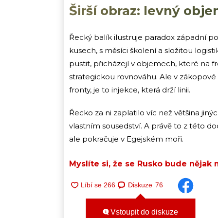
Širší obraz: levný obj
Řecký balík ilustruje paradox západní p
kusech, s měsíci školení a složitou logis
pustit, přicházejí v objemech, které na f
strategickou rovnováhu. Ale v zákopové v
fronty, je to injekce, která drží linii.
Řecko za ni zaplatilo víc než většina ji
vlastním sousedství. A právě to z této do
ale pokračuje v Egejském moři.
Myslíte si, že se Rusko bude nějak 
Diskuze
76
Vstoupit do diskuze