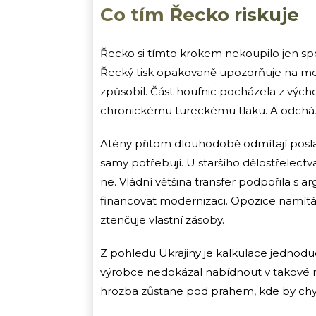
Co tím Řecko riskuje
Řecko si tímto krokem nekoupilo jen spo
Řecký tisk opakovaně upozorňuje na me
způsobil. Část houfnic pocházela z výcho
chronickému tureckému tlaku. A odcház
Atény přitom dlouhodobě odmítají poslat
samy potřebují. U staršího dělostřelectv
ne. Vládní většina transfer podpořila s
financovat modernizaci. Opozice namítá,
ztenčuje vlastní zásoby.
Z pohledu Ukrajiny je kalkulace jednodu
výrobce nedokázal nabídnout v takové ry
hrozba zůstane pod prahem, kde by chyb