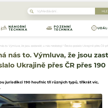
NÁMOŘNÍ
POZEMNÍ
UDÁL
TECHNIKA
TECHNIKA
nás to. Výmluva, že jsou zastaralé, u nás neobstojí.“ Řecko poslalo Ukrajině přes ČR p
á nás to. Výmluva, že jsou zast
slalo Ukrajině přes ČR přes 190
jurisdikci 190 houfnic tří různých typů, třikrát víc,
.