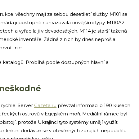
ukce, všechny mají za sebou desetiletí služby. M101 se
rmáda ji postupně nahrazovala novějšími typy. M110A2
ech a vyřadila ji v devadesátých. M114 je starší tažená
merické inventáře. Žádná z nich by dnes neprošla
ní linie.
e katalogů. Probíhá podle dostupných hlavní a
 neškodné
rychle. Server
Gazeta.ru
převzal informaci o 190 kusech
 z řeckých ostrovů v Egejském moři. Mediální rámec byl
bstojí, protože Ukrajinci tyto systémy umějí využít.
 konkrétní dodávce se v otevřených zdrojích nepodařilo
ež o diplomatickou nótu.