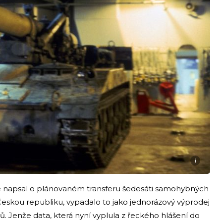
i
rvé napsal o plánovaném transferu šedesáti samohybných
 Českou republiku, vypadalo to jako jednorázový výprodej
. Jenže data, která nyní vyplula z řeckého hlášení do