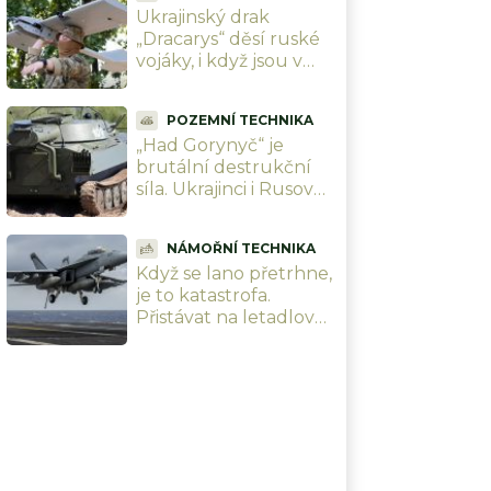
Ukrajinský drak
letadlo
„Dracarys“ děsí ruské
vojáky, i když jsou v
tancích. Sežehne vše
při teplotě přes 2 400
POZEMNÍ TECHNIKA
°C
„Had Gorynyč“ je
brutální destrukční
síla. Ukrajinci i Rusové
s ním ničí celé
městské ulice
NÁMOŘNÍ TECHNIKA
Když se lano přetrhne,
je to katastrofa.
Přistávat na letadlové
lodi USS Abraham
Lincoln si troufnou
jenom ti nejlepší piloti