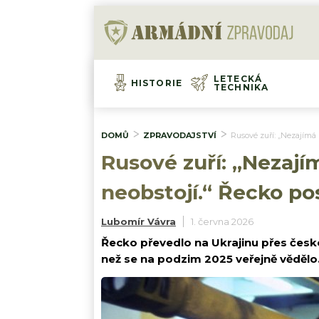
LETECKÁ
HISTORIE
TECHNIKA
DOMŮ
ZPRAVODAJSTVÍ
Rusové zuří: „Nezajímá 
Rusové zuří: „Nezajím
neobstojí.“ Řecko po
Lubomír Vávra
1. června 2026
Řecko převedlo na Ukrajinu přes českou 
než se na podzim 2025 veřejně vědělo