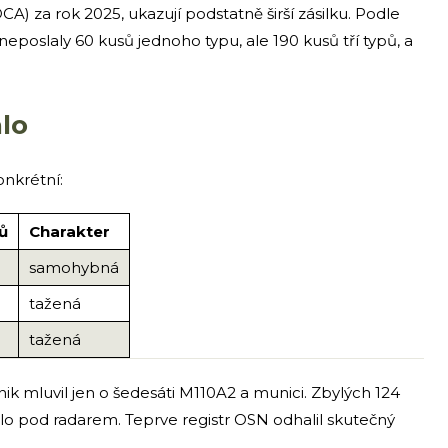
) za rok 2025, ukazují podstatně širší zásilku. Podle
eposlaly 60 kusů jednoho typu, ale 190 kusů tří typů, a
lo
nkrétní:
ů
Charakter
samohybná
tažená
tažená
ik mluvil jen o šedesáti M110A2 a munici. Zbylých 124
alo pod radarem. Teprve registr OSN odhalil skutečný