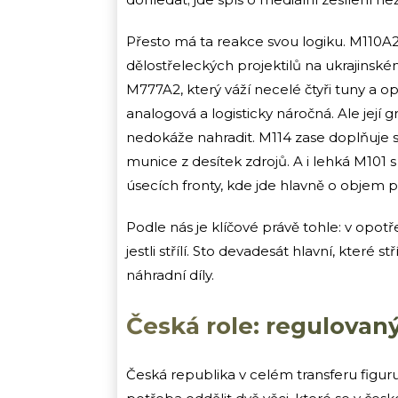
Přesto má ta reakce svou logiku. M110A
dělostřeleckých projektilů na ukrajinsk
M777A2, který váží necelé čtyři tuny a o
analogová a logisticky náročná. Ale její
nedokáže nahradit. M114 zase doplňuje 
munice z desítek zdrojů. A i lehká M10
úsecích fronty, kde jde hlavně o objem p
Podle nás je klíčové právě tohle: v opot
jestli střílí. Sto devadesát hlavní, které s
náhradní díly.
Česká role: regulovaný 
Česká republika v celém transferu figuruj