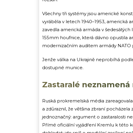
Všechny tři systémy jsou americké konstr
vyráběla v letech 1940–1953, americká a
zavedla americká armáda v šedesátých let
155mm houfnice, která dávno opustila a
modernizačním auditem armády NATO prv
Jenže válka na Ukrajině neprobíhá podl
dostupné munice.
Zastaralé neznamená
Ruská prokremelská média zareagovala 
a zdůraznil, že většina zbraní pocházela
jednoznačný: argument o zastaralosti neo
Přímé oficiální vyjádření Kremlu k této
dohledat; jde spíš o mediální zesílení n