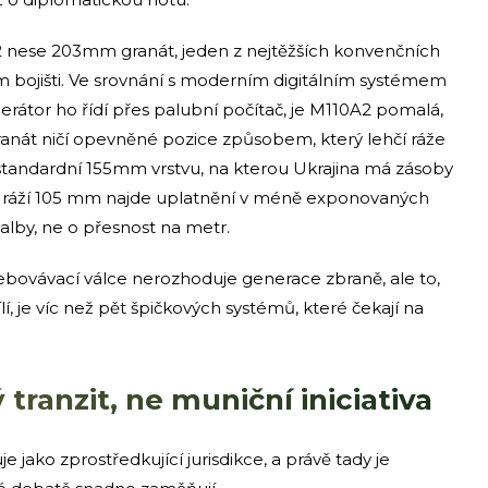
2 nese 203mm granát, jeden z nejtěžších konvenčních
ém bojišti. Ve srovnání s moderním digitálním systémem
perátor ho řídí přes palubní počítač, je M110A2 pomalá,
 granát ničí opevněné pozice způsobem, který lehčí ráže
standardní 155mm vrstvu, na kterou Ukrajina má zásoby
1 s ráží 105 mm najde uplatnění v méně exponovaných
alby, ne o přesnost na metr.
řebovávací válce nerozhoduje generace zbraně, ale to,
třílí, je víc než pět špičkových systémů, které čekají na
tranzit, ne muniční iniciativa
e jako zprostředkující jurisdikce, a právě tady je