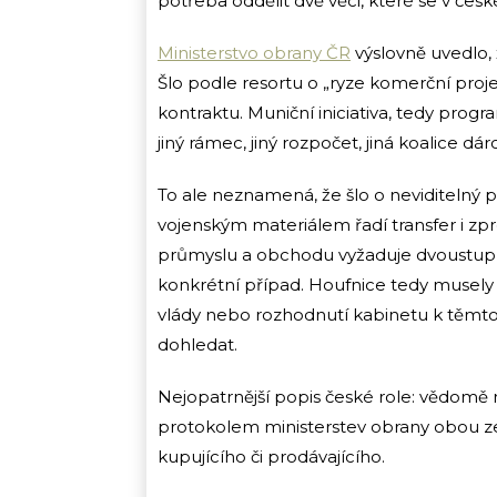
potřeba oddělit dvě věci, které se v če
Ministerstvo obrany ČR
výslovně uvedlo, 
Šlo podle resortu o „ryze komerční proje
kontraktu. Muniční iniciativa, tedy progr
jiný rámec, jiný rozpočet, jiná koalice dár
To ale neznamená, že šlo o neviditelný 
vojenským materiálem řadí transfer i zp
průmyslu a obchodu vyžaduje dvoustupň
konkrétní případ. Houfnice tedy musely
vlády nebo rozhodnutí kabinetu k těmto
dohledat.
Nejopatrnější popis české role: vědomě r
protokolem ministerstev obrany obou ze
kupujícího či prodávajícího.