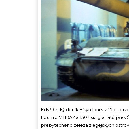
Když řecký deník Efsyn loni v září pop
houfnic M110A2 a 150 tisíc granátů přes
přebytečného železa z egejských ostrovů