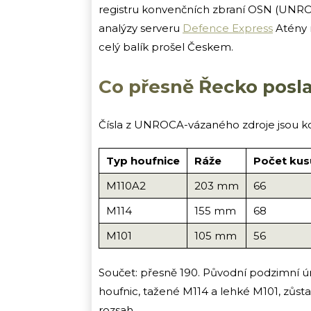
registru konvenčních zbraní OSN (UNROCA
analýzy serveru
Defence Express
Atény n
celý balík prošel Českem.
Co přesně Řecko posla
Čísla z UNROCA-vázaného zdroje jsou ko
Typ houfnice
Ráže
Počet kus
M110A2
203 mm
66
M114
155 mm
68
M101
105 mm
56
Součet: přesně 190. Původní podzimní ún
houfnic, tažené M114 a lehké M101, zůst
rozsah.