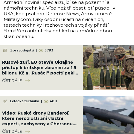
Armádní novinář specializující se na pozemní a
námořní techniku. Více než tři desetiletí působil v
USA, kde psal pro Defense News, Army Times či
Military.com. Díky osobní účasti na cvičeních,
testech techniky i rozhovorech s vojáky přináší
čtenářům autentický pohled na armádu z obou
stran oceánu.
Zpravodajství
|
5793
Rusové zuří, EU otevře Ukrajině
přístup k britským zbraním za 1,5
bilionu Kč a „Rusáci“ pocítí peklo
na zemi
ČÍST DÁLE
Letecká technika
|
4011
Video: Ruské drony Banderoľ,
které nerozluští ani vlastní
experti, zachyceny v Chersonu.
Ukrajinci se proti ni neumí bránit
ČÍST DÁLE