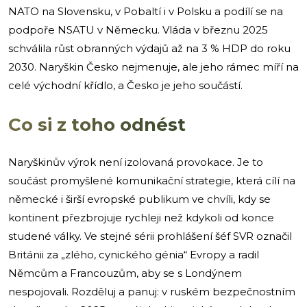
NATO na Slovensku, v Pobaltí i v Polsku a podílí se na
podpoře NSATU v Německu. Vláda v březnu 2025
schválila růst obranných výdajů až na 3 % HDP do roku
2030. Naryškin Česko nejmenuje, ale jeho rámec míří na
celé východní křídlo, a Česko je jeho součástí.
Co si z toho odnést
Naryškinův výrok není izolovaná provokace. Je to
součást promyšlené komunikační strategie, která cílí na
německé i širší evropské publikum ve chvíli, kdy se
kontinent přezbrojuje rychleji než kdykoli od konce
studené války. Ve stejné sérii prohlášení šéf SVR označil
Británii za „zlého, cynického génia“ Evropy a radil
Němcům a Francouzům, aby se s Londýnem
nespojovali. Rozděluj a panuj: v ruském bezpečnostním