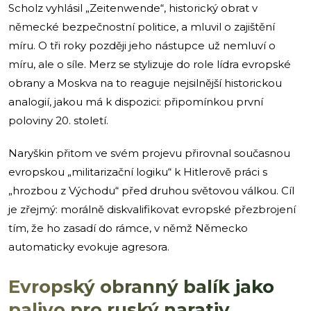
Scholz vyhlásil „Zeitenwende“, historický obrat v
německé bezpečnostní politice, a mluvil o zajištění
míru. O tři roky později jeho nástupce už nemluví o
míru, ale o síle. Merz se stylizuje do role lídra evropské
obrany a Moskva na to reaguje nejsilnější historickou
analogií, jakou má k dispozici: připomínkou první
poloviny 20. století.
Naryškin přitom ve svém projevu přirovnal současnou
evropskou „militarizační logiku“ k Hitlerově práci s
„hrozbou z Východu“ před druhou světovou válkou. Cíl
je zřejmý: morálně diskvalifikovat evropské přezbrojení
tím, že ho zasadí do rámce, v němž Německo
automaticky evokuje agresora.
Evropský obranný balík jako
palivo pro ruský narativ