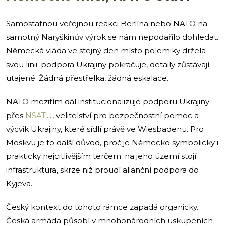
Samostatnou veřejnou reakci Berlína nebo NATO na
samotný Naryškinův výrok se nám nepodařilo dohledat.
Německá vláda ve stejný den místo polemiky držela
svou linii: podpora Ukrajiny pokračuje, detaily zůstávají
utajené. Žádná přestřelka, žádná eskalace.
NATO mezitím dál institucionalizuje podporu Ukrajiny
přes
NSATU
, velitelství pro bezpečnostní pomoc a
výcvik Ukrajiny, které sídlí právě ve Wiesbadenu. Pro
Moskvu je to další důvod, proč je Německo symbolicky i
prakticky nejcitlivějším terčem: na jeho území stojí
infrastruktura, skrze niž proudí alianční podpora do
Kyjeva.
Český kontext do tohoto rámce zapadá organicky.
Česká armáda působí v mnohonárodních uskupeních