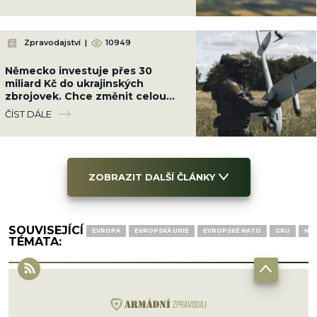
Zpravodajství
|
10949
Německo investuje přes 30
miliard Kč do ukrajinských
zbrojovek. Chce změnit celou
válku a srazit Rusko na kolena
ČÍST DÁLE
ZOBRAZIT DALŠÍ ČLÁNKY
SOUVISEJÍCÍ
EVROPA
EVROPSKÁ UNIE
EVROPSKÉ NATO
GRU
NA
TÉMATA: