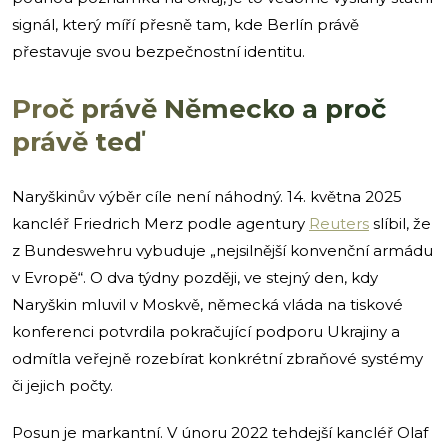
signál, který míří přesně tam, kde Berlín právě
přestavuje svou bezpečnostní identitu.
Proč právě Německo a proč
právě teď
Naryškinův výběr cíle není náhodný. 14. května 2025
kancléř Friedrich Merz podle agentury
Reuters
slíbil, že
z Bundeswehru vybuduje „nejsilnější konvenční armádu
v Evropě“. O dva týdny později, ve stejný den, kdy
Naryškin mluvil v Moskvě, německá vláda na tiskové
konferenci potvrdila pokračující podporu Ukrajiny a
odmítla veřejně rozebírat konkrétní zbraňové systémy
či jejich počty.
Posun je markantní. V únoru 2022 tehdejší kancléř Olaf