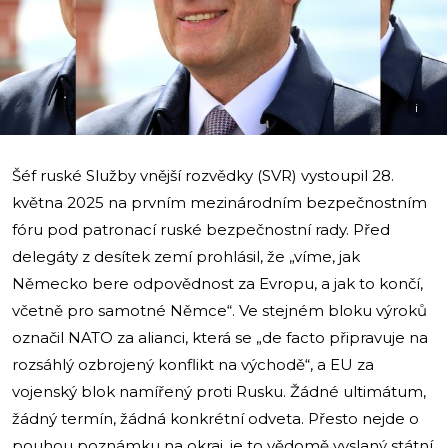
i
Šéf ruské Služby vnější rozvědky (SVR) vystoupil 28.
května 2025 na prvním mezinárodním bezpečnostním
fóru pod patronací ruské bezpečnostní rady. Před
delegáty z desítek zemí prohlásil, že „víme, jak
Německo bere odpovědnost za Evropu, a jak to končí,
včetně pro samotné Němce“. Ve stejném bloku výroků
označil NATO za alianci, která se „de facto připravuje na
rozsáhlý ozbrojený konflikt na východě“, a EU za
vojenský blok namířený proti Rusku. Žádné ultimátum,
žádný termín, žádná konkrétní odveta. Přesto nejde o
pouhou poznámku na okraj, je to vědomě vyslaný státní