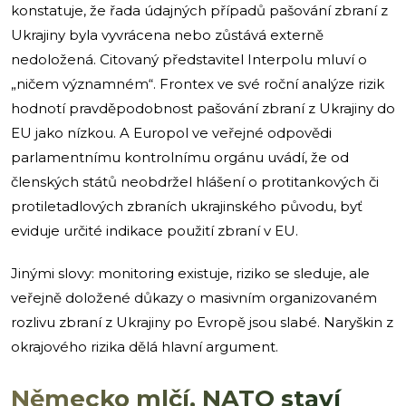
konstatuje, že řada údajných případů pašování zbraní z
Ukrajiny byla vyvrácena nebo zůstává externě
nedoložená. Citovaný představitel Interpolu mluví o
„ničem významném“. Frontex ve své roční analýze rizik
hodnotí pravděpodobnost pašování zbraní z Ukrajiny do
EU jako nízkou. A Europol ve veřejné odpovědi
parlamentnímu kontrolnímu orgánu uvádí, že od
členských států neobdržel hlášení o protitankových či
protiletadlových zbraních ukrajinského původu, byť
eviduje určité indikace použití zbraní v EU.
Jinými slovy: monitoring existuje, riziko se sleduje, ale
veřejně doložené důkazy o masivním organizovaném
rozlivu zbraní z Ukrajiny po Evropě jsou slabé. Naryškin z
okrajového rizika dělá hlavní argument.
Německo mlčí, NATO staví