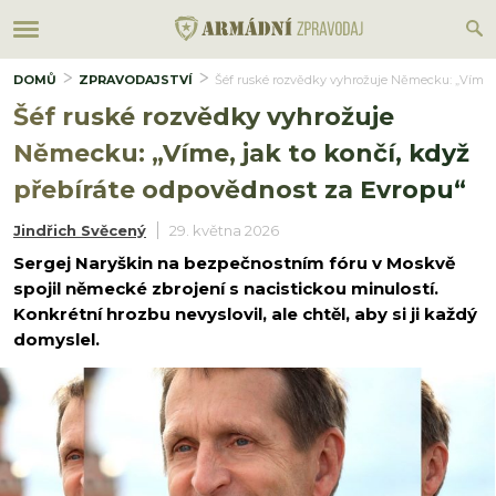
DOMŮ
ZPRAVODAJSTVÍ
Šéf ruské rozvědky vyhrožuje Německu: „Víme, j
Šéf ruské rozvědky vyhrožuje
Německu: „Víme, jak to končí, když
přebíráte odpovědnost za Evropu“
Jindřich Svěcený
29. května 2026
Sergej Naryškin na bezpečnostním fóru v Moskvě
spojil německé zbrojení s nacistickou minulostí.
Konkrétní hrozbu nevyslovil, ale chtěl, aby si ji každý
domyslel.