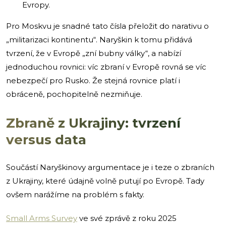
Evropy.
Pro Moskvu je snadné tato čísla přeložit do narativu o
„militarizaci kontinentu“. Naryškin k tomu přidává
tvrzení, že v Evropě „zní bubny války“, a nabízí
jednoduchou rovnici: víc zbraní v Evropě rovná se víc
nebezpečí pro Rusko. Že stejná rovnice platí i
obráceně, pochopitelně nezmiňuje.
Zbraně z Ukrajiny: tvrzení
versus data
Součástí Naryškinovy argumentace je i teze o zbraních
z Ukrajiny, které údajně volně putují po Evropě. Tady
ovšem narážíme na problém s fakty.
Small Arms Survey
ve své zprávě z roku 2025