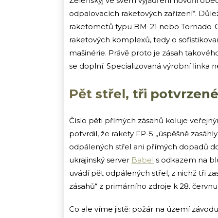
Zelenskyj ve svém vyjádření hovořil obe
odpalovacích raketových zařízení“. Důlež
raketometů typu BM-21 nebo Tornado-G; 
raketových komplexů, tedy o sofistikova
mašinérie. Právě proto je zásah takového
se doplní. Specializovaná výrobní linka n
Pět střel, tři potvrze
Číslo pěti přímých zásahů koluje veřejn
potvrdil, že rakety FP-5 „úspěšně zasáhl
odpálených střel ani přímých dopadů do 
ukrajinský server
Babel
s odkazem na blo
uvádí pět odpálených střel, z nichž tři z
zásahů“ z primárního zdroje k 28. červn
Co ale víme jistě: požár na území závodu