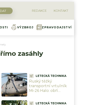
REDAKCE
KONTAKT
OSTI
VÝZBROJ
ZPRAVODAJSTVÍ
omety
přímo zasáhly
LETECKÁ TECHNIKA
Ruský těžký
transportní vrtulník
Mi-26 Halo: obří
Otesánek, který
dokáže v podvěsu
LETECKÁ TECHNIKA
odnést dopravní