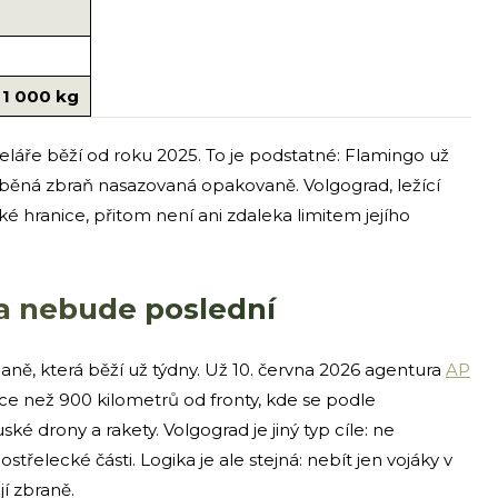
 1 000 kg
láře běží od roku 2025. To je podstatné: Flamingo už
áběná zbraň nasazovaná opakovaně. Volgograd, ležící
é hranice, přitom není ani zdaleka limitem jejího
 a nebude poslední
ně, která běží už týdny. Už 10. června 2026 agentura
AP
e než 900 kilometrů od fronty, kde se podle
 drony a rakety. Volgograd je jiný typ cíle: ne
ostřelecké části. Logika je ale stejná: nebít jen vojáky v
jí zbraně.