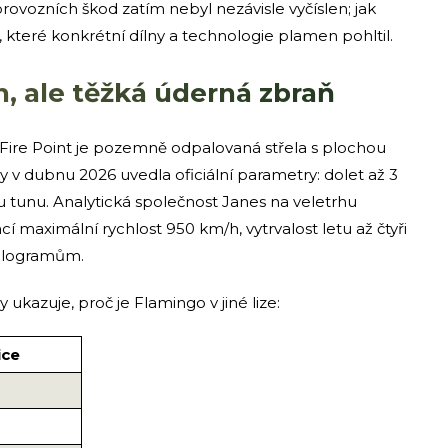
rovozních škod zatím nebyl nezávisle vyčíslen; jak
 které konkrétní dílny a technologie plamen pohltil.
n, ale těžká úderná zbraň
Fire Point je pozemně odpalovaná střela s plochou
y v dubnu 2026 uvedla oficiální parametry: dolet až 3
u tunu. Analytická společnost Janes na veletrhu
cí maximální rychlost 950 km/h, vytrvalost letu až čtyři
 kilogramům.
 ukazuje, proč je Flamingo v jiné lize:
ice