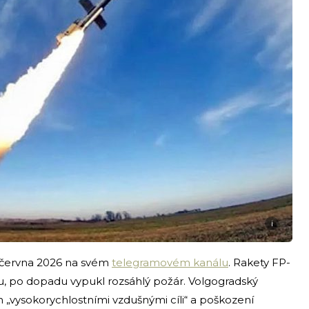
i
. června 2026 na svém
telegramovém kanálu
. Rakety FP-
u, po dopadu vypukl rozsáhlý požár. Volgogradský
 „vysokorychlostními vzdušnými cíli“ a poškození