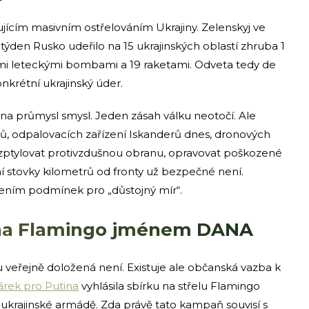
ujícím masivním ostřelováním Ukrajiny. Zelenskyj ve
týden Rusko udeřilo na 15 ukrajinských oblastí zhruba 1
mi leteckými bombami a 19 raketami. Odveta tedy de
nkrétní ukrajinský úder.
na průmysl smysl. Jeden zásah válku neotočí. Ale
, odpalovacích zařízení Iskanderů dnes, dronových
zptylovat protivzdušnou obranu, opravovat poškozené
mí stovky kilometrů od fronty už bezpečné není.
ářením podmínek pro „důstojný mír“.
 na Flamingo jménem DANA
veřejně doložená není. Existuje ale občanská vazba k
rek pro Putina
vyhlásila sbírku na střelu Flamingo
ukrajinské armádě. Zda právě tato kampaň souvisí s