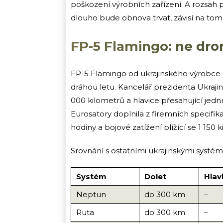
poškození výrobních zařízení. A rozsah p
dlouho bude obnova trvat, závisí na tom,
FP-5 Flamingo: ne dro
FP-5 Flamingo od ukrajinského výrobce 
dráhou letu. Kancelář prezidenta Ukrajin
000 kilometrů a hlavice přesahující jedn
Eurosatory doplnila z firemních specifika
hodiny a bojové zatížení blížící se 1 150
Srovnání s ostatními ukrajinskými systémy
Systém
Dolet
Hlav
Neptun
do 300 km
–
Ruta
do 300 km
–