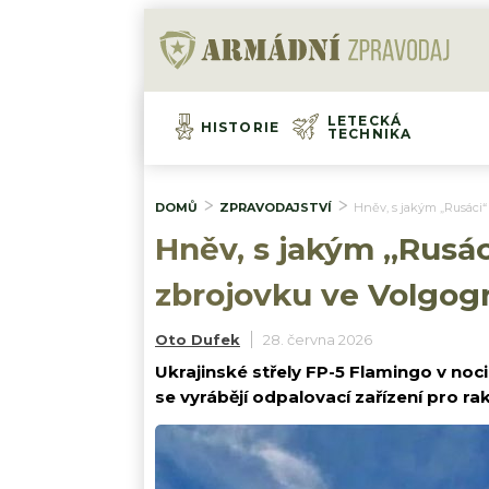
LETECKÁ
HISTORIE
TECHNIKA
DOMŮ
ZPRAVODAJSTVÍ
Hněv, s jakým „Rusáci“ 
Hněv, s jakým „Rusác
zbrojovku ve Volgog
Oto Dufek
28. června 2026
Ukrajinské střely FP-5 Flamingo v noc
se vyrábějí odpalovací zařízení pro r