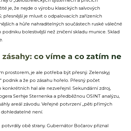
cněji o „dělostřeleckých systémech a prvcích
ité je, že nejde o výrobu klasických salvových
přesnější je mluvit o odpalovacích zařízeních
nějších a hůře nahraditelných součástech ruské válečné
 podniku bolestivější než zničení skladu munice. Sklad
e.
né zásahy: co víme a co zatím ne
ým prostorem, je ale potřeba být přesný. Zelenskyj
y“ podnik a že po zásahu hořelo. Přesný počet
konkrétních hal ale nezveřejnil. Sekundární zdroj,
gera Serhije Sternenka a předběžnou OSINT analýzu,
asáhly areál závodu. Veřejné potvrzení „pěti přímých
u dohledatelné není.
 potvrdily obě strany. Gubernátor Bočarov přiznal