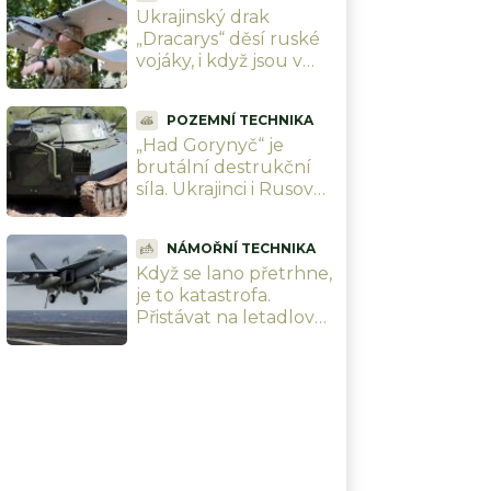
Ukrajinský drak
letadlo
„Dracarys“ děsí ruské
vojáky, i když jsou v
tancích. Sežehne vše
při teplotě přes 2 400
POZEMNÍ TECHNIKA
°C
„Had Gorynyč“ je
brutální destrukční
síla. Ukrajinci i Rusové
s ním ničí celé
městské ulice
NÁMOŘNÍ TECHNIKA
Když se lano přetrhne,
je to katastrofa.
Přistávat na letadlové
lodi USS Abraham
Lincoln si troufnou
jenom ti nejlepší piloti