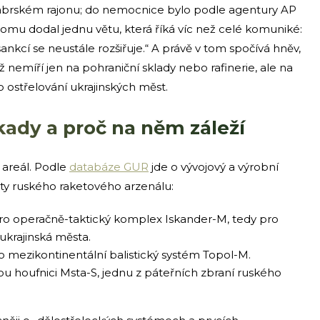
ťabrském rajonu; do nemocnice bylo podle agentury AP
omu dodal jednu větu, která říká víc než celé komuniké:
nkcí se neustále rozšiřuje.“ A právě v tom spočívá hněv,
 nemíří jen na pohraniční sklady nebo rafinerie, ale na
o ostřelování ukrajinských měst.
kady a proč na něm záleží
 areál. Podle
databáze GUR
jde o vývojový a výrobní
ty ruského raketového arzenálu:
o operačně-taktický komplex Iskander-M, tedy pro
 ukrajinská města.
 mezikontinentální balistický systém Topol-M.
 houfnici Msta-S, jednu z páteřních zbraní ruského