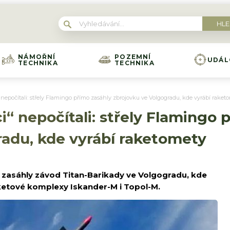
NÁMOŘNÍ
POZEMNÍ
UDÁL
TECHNIKA
TECHNIKA
nepočítali: střely Flamingo přímo zasáhly zbrojovku ve Volgogradu, kde vyrábí raket
i“ nepočítali: střely Flamingo 
radu, kde vyrábí raketomety
i zasáhly závod Titan-Barikady ve Volgogradu, kde
aketové komplexy Iskander-M i Topol-M.