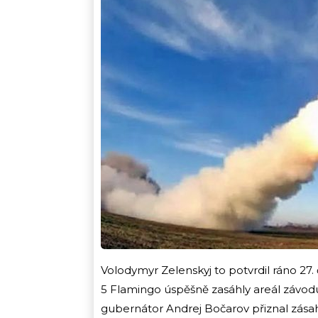
Volodymyr Zelenskyj to potvrdil ráno 27
5 Flamingo úspěšně zasáhly areál závod
gubernátor Andrej Bočarov přiznal zásah