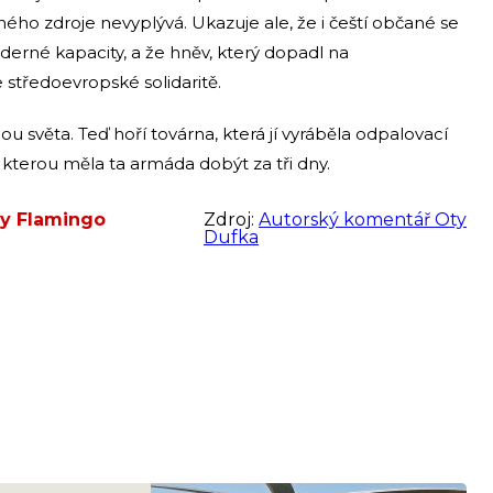
ho zdroje nevyplývá. Ukazuje ale, že i čeští občané se
úderné kapacity, a že hněv, který dopadl na
 středoevropské solidaritě.
u světa. Teď hoří továrna, která jí vyráběla odpalovací
ě, kterou měla ta armáda dobýt za tři dny.
ly Flamingo
Zdroj:
Autorský komentář Oty
Dufka