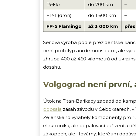
Peklo
do 700 km
–
FP-1 (dron)
do 1 600 km
–
FP-5 Flamingo
až 3 000 km
přes
Sériová výroba podle prezidentské kance
není prototyp ani demonstrátor, ale vyr
zhruba 400 až 460 kilometrů od ukrajinsk
dosahu.
Volgograd není první,
Útok na Titan-Barikady zapadá do kampa
popsala
zásah závodu v Čeboksarech, víc
Zelenského vyráběly komponenty pro ruské
elektronika, ale odpalovací zařízení a děl
zákopech, ale i továrny, které jim dodáva