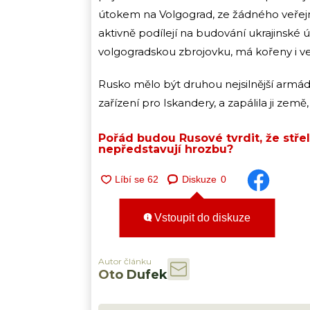
útokem na Volgograd, ze žádného veřejné
aktivně podílejí na budování ukrajinské 
volgogradskou zbrojovku, má kořeny i ve
Rusko mělo být druhou nejsilnější armádo
zařízení pro Iskandery, a zapálila ji zem
Pořád budou Rusové tvrdit, že stře
nepředstavují hrozbu?
Diskuze
0
Vstoupit do diskuze
Autor článku
Oto Dufek