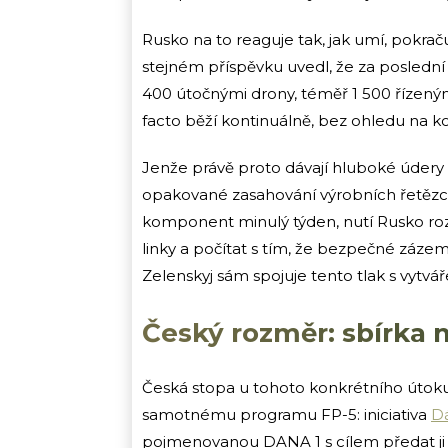
Rusko na to reaguje tak, jak umí, pokrač
stejném příspěvku uvedl, že za poslední 
400 útočnými drony, téměř 1 500 řízený
facto běží kontinuálně, bez ohledu na ko
Jenže právě proto dávají hluboké údery 
opakované zasahování výrobních řetězců
komponent minulý týden, nutí Rusko ro
linky a počítat s tím, že bezpečné záze
Zelenskyj sám spojuje tento tlak s vytv
Český rozměr: sbírka
Česká stopa u tohoto konkrétního útoku 
samotnému programu FP-5: iniciativa
Dá
pojmenovanou DANA 1 s cílem předat ji 