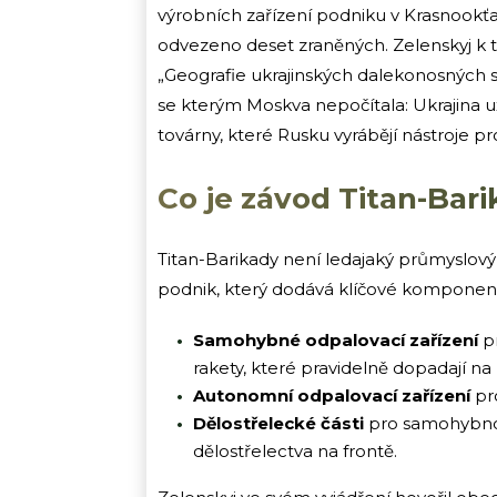
výrobních zařízení podniku v Krasnook
odvezeno deset zraněných. Zelenskyj k t
„Geografie ukrajinských dalekonosných sa
se kterým Moskva nepočítala: Ukrajina už
továrny, které Rusku vyrábějí nástroje pr
Co je závod Titan-Bari
Titan-Barikady není ledajaký průmyslový
podnik, který dodává klíčové komponen
Samohybné odpalovací zařízení
pr
rakety, které pravidelně dopadají na
Autonomní odpalovací zařízení
pro
Dělostřelecké části
pro samohybnou
dělostřelectva na frontě.